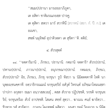
‘‘สมฺมปฺปธานา มารเธยฺยาภิภูตา,
เต อสิตา ชาติมรณภยสฺส ปารคู;
เต ตุสิตา เชตฺวา มารํ สวาหินึ
[สวาหนํ (สฺยา. กํ. ปี. ก.)]
เต
อเนชา,
สพฺพํ นมุจิพลํ อุปาติวตฺตา เต สุขิตา’’ติ. ตติยํ;
๔. สํวรสุตฺตํ
. ‘‘จตฺตาริมานิ
, ภิกฺขเว, ปธานานิ. กตมานิ จตฺตาริ? สํวรปฺปธานํ,
๑๔
ปหานปฺปธานํ, ภาวนาปฺปธานํ, อนุรกฺขณาปฺปธานํ. กตมฺจ, ภิกฺขเว,
สํวรปฺปธานํ? อิธ, ภิกฺขเว, ภิกฺขุ จกฺขุนา รูปํ ทิสฺวา น นิมิตฺตคฺคาหี โหติ นา
นุพฺยฺชนคฺคาหี. ยตฺวาธิกรณเมนํ จกฺขุนฺทฺริยํ อสํวุตํ วิหรนฺตํ อภิชฺฌาโทมนสฺสา
ปาปกา อกุสลา ธมฺมา อนฺวาสฺสเวยฺยุํ
, ตสฺส สํวราย ปฏิปชฺชติ, รกฺขติ จกฺขุนฺทฺ
ริยํ, จกฺขุนฺทฺริเย สํวรํ อาปชฺชติ. โสเตน สทฺทํ สุตฺวา… ฆาเนน คนฺธํ ฆายิตฺวา…
ชิวฺหาย รสํ สายิตฺวา… กาเยน โผฏฺพฺพํ ผุสิตฺวา… มนสา ธมฺมํ วิฺาย
น นิมิตฺ