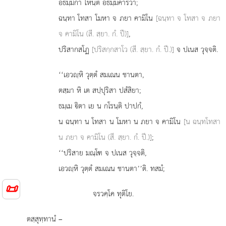
อธมฺมิกา โหนฺติ อธมฺมคารวา;
ฉนฺทา โทสา โมหา จ ภยา คามิโน
[ฉนฺทา จ โทสา จ ภยา
จ คามิโน (สี. สฺยา. กํ. ปี)]
,
ปริสากสโฏ
[ปริสกฺกสาโว (สี. สฺยา. กํ. ปี.)]
จ ปเนส วุจฺจติ.
‘‘เอวฺหิ
วุตฺตํ สมเณน ชานตา,
ตสฺมา หิ เต สปฺปุริสา ปสํสิยา;
ธมฺเม ิตา เย น กโรนฺติ ปาปกํ,
น ฉนฺทา น โทสา น โมหา น ภยา จ คามิโน
[น ฉนฺทโทสา
น ภยา จ คามิโน (สี. สฺยา. กํ. ปี.)]
;
‘‘ปริสาย มณฺโฑ จ ปเนส วุจฺจติ,
เอวฺหิ วุตฺตํ สมเณน ชานตา’’ติ. ทสมํ;
📜
จรวคฺโค ทุติโย.
ตสฺสุทฺทานํ –