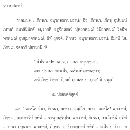
วนาปฺปธานํ.
‘‘กตมฺจ
, ภิกฺขเว, อนุรกฺขณาปฺปธานํ? อิธ, ภิกฺขเว, ภิกฺขุ อุปฺปนฺนํ
ภทฺทกํ สมาธินิมิตฺตํ อนุรกฺขติ อฏฺิกสฺํ ปุฬวกสฺํ วินีลกสฺํ วิจฺฉิทฺ
ทกสฺํ อุทฺธุมาตกสฺํ. อิทํ วุจฺจติ, ภิกฺขเว, อนุรกฺขณาปฺปธานํ. อิมานิ โข,
ภิกฺขเว, จตฺตาริ ปธานานี’’ติ.
‘‘สํวโร จ ปหานฺจ, ภาวนา อนุรกฺขณา;
เอเต
ปธานา จตฺตาโร, เทสิตาทิจฺจพนฺธุนา;
เยหิ ภิกฺขุ อิธาตาปี, ขยํ ทุกฺขสฺส ปาปุเณ’’ติ. จตุตฺถํ;
๕. ปฺตฺติสุตฺตํ
. ‘‘จตสฺโส
อิมา, ภิกฺขเว, อคฺคปฺตฺติโย. กตมา จตสฺโส? เอตทคฺคํ,
๑๕
ภิกฺขเว, อตฺตภาวีนํ ยทิทํ – ราหุ อสุรินฺโท. เอตทคฺคํ, ภิกฺขเว, กามโภคีนํ ยทิทํ
– ราชา มนฺธาตา. เอตทคฺคํ, ภิกฺขเว, อาธิปเตยฺยานํ ยทิทํ – มาโร ปาปิมา. ส