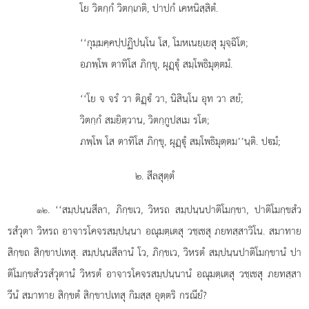
โย วิตกฺกํ วิตกฺเกติ, ปาปกํ เคหนิสฺสิตํ.
‘‘กุมฺมคฺคปฺปฏิปนฺโน โส, โมหเนยฺเยสุ มุจฺฉิโต;
อภพฺโพ ตาทิโส ภิกฺขุ, ผุฏฺุํ สมฺโพธิมุตฺตมํ.
‘‘โย จ จรํ วา ติฏฺํ วา, นิสินฺโน อุท วา สยํ;
วิตกฺกํ สมยิตฺวาน, วิตกฺกูปสเม รโต;
ภพฺโพ โส ตาทิโส ภิกฺขุ, ผุฏฺุํ สมฺโพธิมุตฺตม’’นฺติ. ปมํ;
๒. สีลสุตฺตํ
. ‘‘สมฺปนฺนสีลา, ภิกฺขเว, วิหรถ สมฺปนฺนปาติโมกฺขา, ปาติโมกฺขสํว
๑๒
รสํวุตา วิหรถ
อาจารโคจรสมฺปนฺนา อณุมตฺเตสุ วชฺเชสุ ภยทสฺสาวิโน. สมาทาย
สิกฺขถ สิกฺขาปเทสุ. สมฺปนฺนสีลานํ โว, ภิกฺขเว, วิหรตํ สมฺปนฺนปาติโมกฺขานํ ปา
ติโมกฺขสํวรสํวุตานํ วิหรตํ อาจารโคจรสมฺปนฺนานํ อณุมตฺเตสุ วชฺเชสุ ภยทสฺสา
วีนํ สมาทาย สิกฺขตํ สิกฺขาปเทสุ กิมสฺส อุตฺตริ กรณียํ?