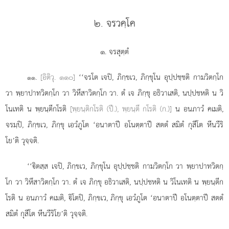
๒. จรวคฺโค
๑. จรสุตฺตํ
.
[อิติวุ. ๑๑๐]
‘‘จรโต
เจปิ, ภิกฺขเว, ภิกฺขุโน อุปฺปชฺชติ กามวิตกฺโก
๑๑
วา พฺยาปาทวิตกฺโก วา วิหึสาวิตกฺโก วา. ตํ เจ ภิกฺขุ อธิวาเสติ, นปฺปชหติ น วิ
โนเทติ น พฺยนฺตีกโรติ
[พฺยนฺติกโรติ (ปี.), พฺยนฺตึ กโรติ (ก.)]
น อนภาวํ คเมติ,
จรมฺปิ, ภิกฺขเว, ภิกฺขุ เอวํภูโต ‘อนาตาปี อโนตฺตาปี สตตํ สมิตํ กุสีโต หีนวีริ
โย’ติ วุจฺจติ.
‘‘ิตสฺส
เจปิ, ภิกฺขเว, ภิกฺขุโน อุปฺปชฺชติ กามวิตกฺโก วา พฺยาปาทวิตกฺ
โก วา วิหึสาวิตกฺโก วา. ตํ เจ ภิกฺขุ อธิวาเสติ, นปฺปชหติ น วิโนเทติ น พฺยนฺตีก
โรติ น อนภาวํ คเมติ, ิโตปิ, ภิกฺขเว, ภิกฺขุ เอวํภูโต ‘อนาตาปี อโนตฺตาปี สตตํ
สมิตํ กุสีโต
หีนวีริโย’ติ วุจฺจติ.