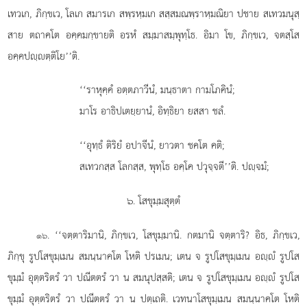
เทวเก, ภิกฺขเว, โลเก สมารเก สพฺรหฺมเก สสฺสมณพฺราหฺมณิยา ปชาย สเทวมนุสฺ
สาย ตถาคโต อคฺคมกฺขายติ อรหํ สมฺมาสมฺพุทฺโธ. อิมา โข, ภิกฺขเว, จตสฺโส
อคฺคปฺตฺติโย’’ติ.
‘‘ราหุคฺคํ อตฺตภาวีนํ, มนฺธาตา กามโภคินํ;
มาโร อาธิปเตยฺยานํ, อิทฺธิยา ยสสา ชลํ.
‘‘อุทฺธํ ติริยํ อปาจีนํ, ยาวตา ชคโต คติ;
สเทวกสฺส โลกสฺส, พุทฺโธ อคฺโค ปวุจฺจตี’’ติ. ปฺจมํ;
๖. โสขุมฺมสุตฺตํ
. ‘‘จตฺตาริมานิ, ภิกฺขเว, โสขุมฺมานิ. กตมานิ จตฺตาริ? อิธ, ภิกฺขเว,
๑๖
ภิกฺขุ รูปโสขุมฺเมน สมนฺนาคโต โหติ ปรเมน; เตน จ รูปโสขุมฺเมน
อฺํ รูปโส
ขุมฺมํ อุตฺตริตรํ วา ปณีตตรํ วา น สมนุปสฺสติ; เตน จ รูปโสขุมฺเมน อฺํ รูปโส
ขุมฺมํ อุตฺตริตรํ วา ปณีตตรํ วา น ปตฺเถติ. เวทนาโสขุมฺเมน
สมนฺนาคโต โหติ