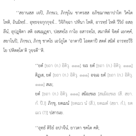
‘‘สยานสฺส เจปิ, ภิกฺขเว, ภิกฺขุโน ชาครสฺส อภิชฺฌาพฺยาปาโท วิคโต
โหติ, ถินมิทฺธํ… อุทฺธจฺจกุกฺกุจฺจํ… วิจิกิจฺฉา ปหีนา โหติ, อารทฺธํ โหติ วีริยํ อสลฺ
ลีนํ, อุปฏฺิตา สติ อสมฺมุฏฺา, ปสฺสทฺโธ กาโย อสารทฺโธ, สมาหิตํ จิตฺตํ เอกคฺคํ,
สยาโนปิ, ภิกฺขเว, ภิกฺขุ ชาคโร เอวํภูโต ‘อาตาปี โอตฺตาปี สตตํ สมิตํ อารทฺธวีริ
โย ปหิตตฺโต’ติ วุจฺจตี’’ติ.
‘‘ยตํ
[ยถา (ก.) อิติวุ. ๑๑๑]
จเร ยตํ
[ยถา (ก.) อิติวุ. ๑๑๑]
ติฏฺเ, ยตํ
[ยถา (ก.) อิติวุ. ๑๑๑]
อจฺเฉ ยตํ
[ยถา (ก.) อิติวุ.
๑๑๑]
สเย;
ยตํ
[ยถา (ก.) อิติวุ. ๑๑๑]
สมิฺชเย
[สมฺมิฺชเย (สี. สฺยา.
กํ. ปี.)]
ภิกฺขุ, ยตเมนํ
[ยตเมว นํ (สี.), ยตเมตํ (สฺยา. กํ.), ยต
เมว (?)]
ปสารเย.
‘‘อุทฺธํ
ติริยํ อปาจีนํ, ยาวตา ชคโต คติ;