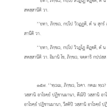
‘‘ยทา, ภิกฺขเว, กปฺโป สํวฏฺโฏ ติฏฺติ, ตํ 
สหสฺสานีติ วา.
‘‘ยทา, ภิกฺขเว, กปฺโป วิวฏฺฏติ, ตํ น สุกร
สานีติ วา.
‘‘ยทา, ภิกฺขเว, กปฺโป วิวฏฺโฏ ติฏฺติ, ตํ 
สหสฺสานีติ วา. อิมานิ โข, ภิกฺขเว, จตฺตาริ กปฺปสฺส อ
๑๕๗
. ‘‘ทฺเวเม, ภิกฺขเว, โรคา. กตเม ทฺเว
วสฺสานิ อาโรคฺยํ ปฏิชานมานา, ตีณิปิ วสฺสานิ อา
อาโรคฺยํ ปฏิชานมานา, วีสติปิ วสฺสานิ อาโรคฺยํ ป