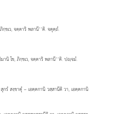
กฺขเว, จตฺตาริ พลานี’’ติ. จตุตฺถํ.
านิ โข, ภิกฺขเว, จตฺตาริ พลานี’’ติ. ปฺจมํ.
สุกรํ สงฺขาตุํ
– เอตฺตกานิ วสฺสานีติ วา, เอตฺตกานิ