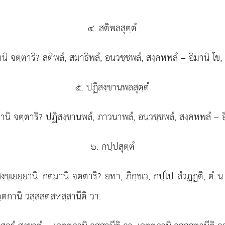
๔. สติพลสุตฺตํ
นิ จตฺตาริ? สติพลํ, สมาธิพลํ, อนวชฺชพลํ, สงฺคหพลํ – อิมานิ โข, ภิ
๕. ปฏิสงฺขานพลสุตฺตํ
มานิ จตฺตาริ? ปฏิสงฺขานพลํ, ภาวนาพลํ, อนวชฺชพลํ, สงฺคหพลํ – อิม
๖. กปฺปสุตฺตํ
งฺขฺเยยฺยานิ. กตมานิ จตฺตาริ? ยทา, ภิกฺขเว, กปฺโป สํวฏฺฏติ, ตํ น 
ตฺตกานิ วสฺสสตสหสฺสานีติ วา.