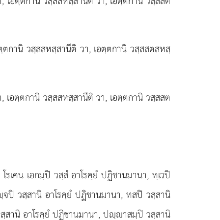
 วา, เอตฺตกานิ วสฺสสหสฺสานีติ วา, เอตฺตกานิ วสฺสสต
เอตฺตกานิ วสฺสสหสฺสานีติ วา, เอตฺตกานิ วสฺสสตสหสฺ
 วา, เอตฺตกานิ วสฺสสหสฺสานีติ วา, เอตฺตกานิ วสฺสสต
น โรเคน เอกมฺปิ วสฺสํ อาโรคฺยํ ปฏิชานมานา, ทฺเวปิ
ฺจปิ วสฺสานิ อาโรคฺยํ ปฏิชานมานา, ทสปิ วสฺสานิ
 วสฺสานิ อาโรคฺยํ ปฏิชานมานา, ปฺาสมฺปิ วสฺสานิ