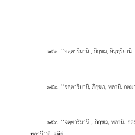
๑๕๑
. ‘‘จตฺตาริมานิ
, ภิกฺขเว, อินฺทฺริยานิ
๑๕๒
. ‘‘จตฺตาริมานิ, ภิกฺขเว, พลานิ. กตมาน
๑๕๓
. ‘‘จตฺตาริมานิ
, ภิกฺขเว, พลานิ. ก
พลานี’’ติ. ตติยํ.