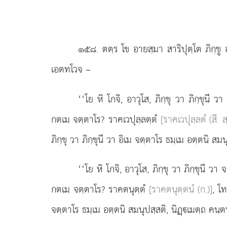
๑๕๘
. ตตฺร
โข อายสฺมา สาริปุตฺโต ภิกฺขู
เอตทโวจ –
‘‘โย หิ โกจิ, อาวุโส, ภิกฺขุ วา ภิกฺขุนี
กตเม จตฺตาโร? ราคเวปุลฺลตฺตํ
[ราคเวปุลฺลตํ (สี. สฺ
ภิกฺขุ วา ภิกฺขุนี วา อิเม จตฺตาโร ธมฺเม อตฺตนิ สม
‘‘โย หิ โกจิ, อาวุโส, ภิกฺขุ วา ภิกฺขุนี 
กตเม จตฺตาโร? ราคตนุตฺตํ
[ราคตนุตฺตนํ (ก.)]
, โท
จตฺตาโร ธมฺเม อตฺตนิ สมนุปสฺสติ, นิฏฺเมตฺถ คนฺต