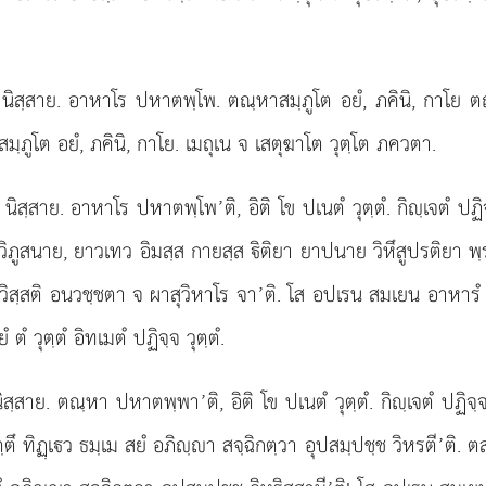
 นิสฺสาย. อาหาโร ปหาตพฺโพ. ตณฺหาสมฺภูโต อยํ, ภคินิ, กาโย ต
มฺภูโต อยํ, ภคินิ, กาโย. เมถุเน จ เสตุฆาโต วุตฺโต ภควตา.
สฺสาย. อาหาโร ปหาตพฺโพ’ติ, อิติ โข ปเนตํ วุตฺตํ. กิฺเจตํ ปฏิจฺจ
สนาย, ยาวเทว อิมสฺส กายสฺส ิติยา ยาปนาย วิหึสูปรติยา พฺรห
ภวิสฺสติ อนวชฺชตา จ ผาสุวิหาโร จา’ติ. โส อปเรน สมเยน อาหารํ 
ํ วุตฺตํ อิทเมตํ ปฏิจฺจ วุตฺตํ.
นิสฺสาย. ตณฺหา ปหาตพฺพา’ติ, อิติ โข ปเนตํ วุตฺตํ. กิฺเจตํ ปฏิจ
ฺตึ ทิฏฺเว ธมฺเม สยํ อภิฺา สจฺฉิกตฺวา อุปสมฺปชฺช วิหรตี’ติ. 