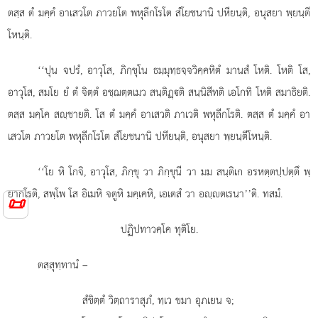
ตสฺส ตํ มคฺคํ อาเสวโต ภาวยโต พหุลีกโรโต สํโยชนานิ ปหียนฺติ, อนุสยา พฺยนฺตี
โหนฺติ.
‘‘ปุน จปรํ, อาวุโส, ภิกฺขุโน ธมฺมุทฺธจฺจวิคฺคหิตํ มานสํ โหติ. โหติ โส,
อาวุโส, สมโย ยํ ตํ จิตฺตํ อชฺฌตฺตเมว สนฺติฏฺติ สนฺนิสีทติ เอโกทิ โหติ สมาธิยติ.
ตสฺส มคฺโค สฺชายติ. โส ตํ มคฺคํ อาเสวติ ภาเวติ พหุลีกโรติ. ตสฺส ตํ มคฺคํ อา
เสวโต ภาวยโต
พหุลีกโรโต สํโยชนานิ ปหียนฺติ, อนุสยา พฺยนฺตีโหนฺติ.
‘‘โย หิ โกจิ, อาวุโส, ภิกฺขุ วา ภิกฺขุนี วา มม สนฺติเก อรหตฺตปฺปตฺตึ
พฺ
ยากโรติ, สพฺโพ โส อิเมหิ จตูหิ มคฺเคหิ, เอเตสํ วา อฺตเรนา’’ติ. ทสมํ.
📜
ปฏิปทาวคฺโค ทุติโย.
ตสฺสุทฺทานํ –
สํขิตฺตํ วิตฺถาราสุภํ, ทฺเว ขมา อุภเยน จ;