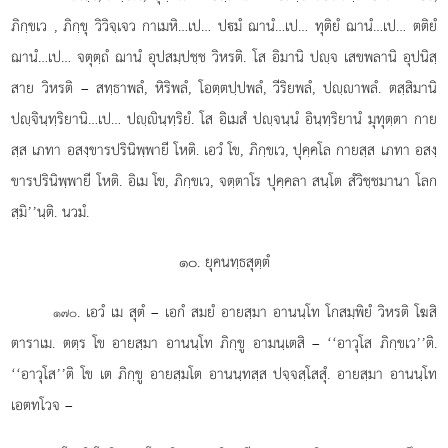
ภิกฺขเว
, ภิกฺขุ วิวิจฺเจว กาเมหิ…เป… ปมํ ฌานํ…เป… ทุติยํ ฌานํ…เป… ตติยํ
ฌานํ…เป… จตุตฺถํ ฌานํ อุปสมฺปชฺช วิหรติ. โส อิมานิ ปฺจ เสขพลานิ อุปนิสฺ
สาย วิหรติ – สทฺธาพลํ, หิริพลํ, โอตฺตปฺปพลํ, วีริยพลํ, ปฺาพลํ. ตสฺสิมานิ
ปฺจินฺทฺริยานิ…เป… ปฺินฺทฺริยํ. โส อิเมสํ ปฺจนฺนํ อินฺทฺริยานํ มุทุตฺตา กาย
สฺส เภทา อสงฺขารปรินิพฺพายี โหติ. เอวํ โข, ภิกฺขเว, ปุคฺคโล กายสฺส เภทา อสงฺ
ขารปรินิพฺพายี โหติ. อิเม โข, ภิกฺขเว, จตฺตาโร ปุคฺคลา สนฺโต สํวิชฺชมานา โลก
สฺมิ’’นฺติ. นวมํ.
๑๐. ยุคนทฺธสุตฺตํ
. เอวํ
เม สุตํ – เอกํ สมยํ อายสฺมา อานนฺโท โกสมฺพิยํ วิหรติ โฆสิ
๑๗๐
ตาราเม. ตตฺร โข อายสฺมา อานนฺโท ภิกฺขู อามนฺเตสิ – ‘‘อาวุโส ภิกฺขเว’’ติ.
‘‘อาวุโส’’ติ โข เต ภิกฺขู อายสฺมโต อานนฺทสฺส ปจฺจสฺโสสุํ. อายสฺมา
อานนฺโท
เอตทโวจ –