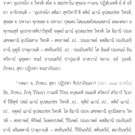
ราคา อุเปกฺขโก จ วิหรติ สโต จ สมฺปชาโน สุขฺจ กาเยน ปฏิสํเวเทติ ยํ ตํ อริ
ยา อาจิกฺขนฺติ – ‘อุเปกฺขโก สติมา สุขวิหารี’ติ ตติยํ ฌานํ อุปสมฺปชฺช วิหรติ;
สุขสฺส จ ปหานา ทุกฺขสฺส จ ปหานา ปุพฺเพว โสมนสฺสโทมนสฺสานํ อตฺถงฺคมา อ
ทุกฺขมสุขํ อุเปกฺขาสติปาริสุทฺธึ จตุตฺถํ ฌานํ อุปสมฺปชฺช วิหรติ. โส อิมานิ ปฺจ
เสขพลานิ อุปนิสฺสาย วิหรติ – สทฺธาพลํ…เป… ปฺาพลํ. ตสฺสิมานิ ปฺจินฺทฺริ
ยานิ มุทูนิ ปาตุภวนฺติ – สทฺธินฺทฺริยํ…เป… ปฺินฺทฺริยํ. โส อิเมสํ ปฺจนฺนํ อินฺ
ทฺริยานํ มุทุตฺตา ทนฺธํ อานนฺตริยํ ปาปุณาติ อาสวานํ ขยาย. อยํ วุจฺจติ,
ภิกฺขเว, สุขา ปฏิปทา ทนฺธาภิฺา.
‘‘กตมา
จ, ภิกฺขเว, สุขา ปฏิปทา ขิปฺปาภิฺา?
[กถา. ๘๑๕ อาทโย]
อิธ, ภิกฺขเว, ภิกฺขุ วิวิจฺเจว กาเมหิ วิวิจฺจ อกุสเลหิ ธมฺเมหิ สวิตกฺกํ สวิจารํ วิเวก
ชํ ปีติสุขํ ปมํ ฌานํ อุปสมฺปชฺช วิหรติ…เป… ทุติยํ ฌานํ…เป…
ตติยํ ฌานํ…
เป…
จตุตฺถํ ฌานํ อุปสมฺปชฺช วิหรติ. โส อิมานิ ปฺจ เสขพลานิ อุปนิสฺสาย วิห
รติ – สทฺธาพลํ, หิริพลํ, โอตฺตปฺปพลํ, วีริยพลํ, ปฺาพลํ. ตสฺสิมานิ ปฺจินฺทฺริ
ยานิ อธิมตฺตานิ ปาตุภวนฺติ – สทฺธินฺทฺริยํ, วีริยินฺทฺริยํ, สตินฺทฺริยํ, สมาธินฺทฺริยํ,