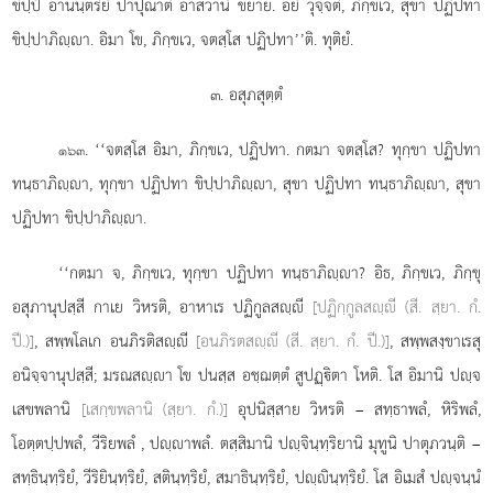
ขิปฺปํ อานนฺตริยํ ปาปุณาติ อาสวานํ ขยาย. อยํ วุจฺจติ, ภิกฺขเว, สุขา ปฏิปทา
ขิปฺปาภิฺา. อิมา โข, ภิกฺขเว, จตสฺโส ปฏิปทา’’ติ. ทุติยํ.
๓. อสุภสุตฺตํ
. ‘‘จตสฺโส อิมา, ภิกฺขเว, ปฏิปทา. กตมา จตสฺโส? ทุกฺขา ปฏิปทา
๑๖๓
ทนฺธาภิฺา, ทุกฺขา ปฏิปทา ขิปฺปาภิฺา, สุขา ปฏิปทา ทนฺธาภิฺา, สุขา
ปฏิปทา ขิปฺปาภิฺา.
‘‘กตมา จ, ภิกฺขเว, ทุกฺขา ปฏิปทา ทนฺธาภิฺา? อิธ, ภิกฺขเว, ภิกฺขุ
อสุภานุปสฺสี
กาเย วิหรติ, อาหาเร ปฏิกูลสฺี
[ปฏิกฺกูลสฺี (สี. สฺยา. กํ.
ปี.)]
, สพฺพโลเก อนภิรติสฺี
[อนภิรตสฺี (สี. สฺยา. กํ. ปี.)]
, สพฺพสงฺขาเรสุ
อนิจฺจานุปสฺสี; มรณสฺา โข ปนสฺส อชฺฌตฺตํ สูปฏฺิตา โหติ. โส อิมานิ ปฺจ
เสขพลานิ
[เสกฺขพลานิ (สฺยา. กํ.)]
อุปนิสฺสาย วิหรติ – สทฺธาพลํ, หิริพลํ,
โอตฺตปฺปพลํ, วีริยพลํ
, ปฺาพลํ. ตสฺสิมานิ ปฺจินฺทฺริยานิ มุทูนิ ปาตุภวนฺติ –
สทฺธินฺทฺริยํ, วีริยินฺทฺริยํ, สตินฺทฺริยํ, สมาธินฺทฺริยํ, ปฺินฺทฺริยํ. โส อิเมสํ ปฺจนฺนํ