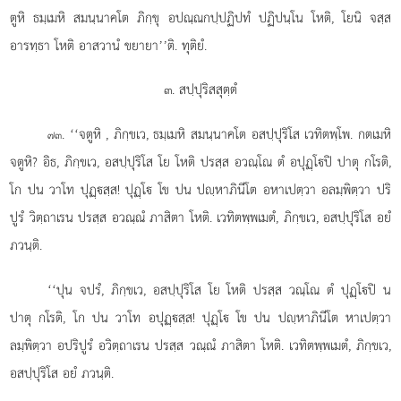
ตูหิ ธมฺเมหิ สมนฺนาคโต ภิกฺขุ
อปณฺณกปฺปฏิปทํ ปฏิปนฺโน โหติ, โยนิ จสฺส
อารทฺธา โหติ อาสวานํ ขยายา’’ติ. ทุติยํ.
๓. สปฺปุริสสุตฺตํ
. ‘‘จตูหิ
, ภิกฺขเว, ธมฺเมหิ สมนฺนาคโต อสปฺปุริโส เวทิตพฺโพ. กตเมหิ
๗๓
จตูหิ? อิธ, ภิกฺขเว, อสปฺปุริโส โย โหติ ปรสฺส อวณฺโณ ตํ อปุฏฺโปิ ปาตุ กโรติ,
โก ปน วาโท ปุฏฺสฺส! ปุฏฺโ โข ปน ปฺหาภินีโต อหาเปตฺวา อลมฺพิตฺวา ปริ
ปูรํ วิตฺถาเรน ปรสฺส อวณฺณํ ภาสิตา โหติ. เวทิตพฺพเมตํ, ภิกฺขเว, อสปฺปุริโส อยํ
ภวนฺติ.
‘‘ปุน
จปรํ, ภิกฺขเว, อสปฺปุริโส โย โหติ ปรสฺส วณฺโณ ตํ ปุฏฺโปิ น
ปาตุ กโรติ, โก ปน วาโท อปุฏฺสฺส! ปุฏฺโ โข ปน ปฺหาภินีโต หาเปตฺวา
ลมฺพิตฺวา อปริปูรํ อวิตฺถาเรน ปรสฺส วณฺณํ ภาสิตา โหติ. เวทิตพฺพเมตํ, ภิกฺขเว,
อสปฺปุริโส อยํ ภวนฺติ.