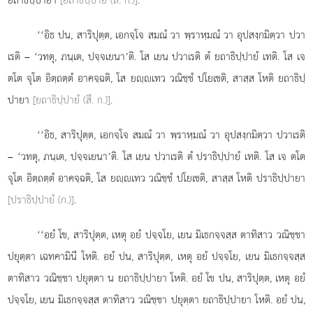
‘‘อิธ ปน, สาริปุตฺต, เอกจฺโจ สมณํ วา พฺราหฺมณํ วา อุปสงฺกมิตฺวา ปวา
เรติ – ‘วทตุ, ภนฺเต, ปจฺจเยนา’ติ. โส เยน ปวาเรติ ตํ ยถาธิปฺปายํ เทติ. โส เจ
ตโต จุโต อิตฺถตฺตํ อาคจฺฉติ, โส ยฺเทว วณิชฺชํ ปโยเชติ, สาสฺส โหติ ยถาธิปฺ
ปายา
[ยถาธิปฺปายํ (สี. ก.)]
.
‘‘อิธ, สาริปุตฺต, เอกจฺโจ สมณํ วา พฺราหฺมณํ วา อุปสงฺกมิตฺวา ปวาเรติ
– ‘วทตุ, ภนฺเต, ปจฺจเยนา’ติ. โส เยน ปวาเรติ ตํ ปราธิปฺปายํ เทติ. โส เจ ตโต
จุโต อิตฺถตฺตํ อาคจฺฉติ, โส ยฺเทว วณิชฺชํ ปโยเชติ, สาสฺส โหติ ปราธิปฺปายา
[ปราธิปฺปายํ (ก.)]
.
‘‘อยํ โข, สาริปุตฺต, เหตุ อยํ ปจฺจโย, เยน มิเธกจฺจสฺส ตาทิสาว วณิชฺชา
ปยุตฺตา เฉทคามินี โหติ. อยํ ปน, สาริปุตฺต, เหตุ อยํ ปจฺจโย, เยน มิเธกจฺจสฺส
ตาทิสาว วณิชฺชา ปยุตฺตา น ยถาธิปฺปายา โหติ. อยํ โข ปน, สาริปุตฺต, เหตุ อยํ
ปจฺจโย, เยน มิเธกจฺจสฺส ตาทิสาว วณิชฺชา ปยุตฺตา ยถาธิปฺปายา โหติ. อยํ ปน,