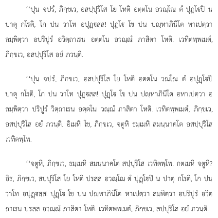
‘‘ปุน จปรํ, ภิกฺขเว, อสปฺปุริโส โย โหติ อตฺตโน อวณฺโณ ตํ ปุฏฺโปิ น
ปาตุ กโรติ, โก ปน วาโท อปุฏฺสฺส! ปุฏฺโ โข ปน ปฺหาภินีโต หาเปตฺวา
ลมฺพิตฺวา อปริปูรํ อวิตฺถาเรน อตฺตโน อวณฺณํ ภาสิตา โหติ. เวทิตพฺพเมตํ,
ภิกฺขเว, อสปฺปุริโส อยํ ภวนฺติ.
‘‘ปุน จปรํ, ภิกฺขเว, อสปฺปุริโส โย โหติ อตฺตโน วณฺโณ ตํ อปุฏฺโปิ
ปาตุ กโรติ, โก ปน วาโท ปุฏฺสฺส! ปุฏฺโ โข ปน ปฺหาภินีโต อหาเปตฺวา อ
ลมฺพิตฺวา ปริปูรํ วิตฺถาเรน อตฺตโน
วณฺณํ ภาสิตา โหติ. เวทิตพฺพเมตํ, ภิกฺขเว,
อสปฺปุริโส อยํ ภวนฺติ. อิเมหิ โข, ภิกฺขเว, จตูหิ ธมฺเมหิ สมนฺนาคโต อสปฺปุริโส
เวทิตพฺโพ.
‘‘จตูหิ, ภิกฺขเว, ธมฺเมหิ สมนฺนาคโต สปฺปุริโส เวทิตพฺโพ. กตเมหิ จตูหิ?
อิธ, ภิกฺขเว, สปฺปุริโส โย โหติ ปรสฺส อวณฺโณ ตํ ปุฏฺโปิ น ปาตุ กโรติ, โก ปน
วาโท อปุฏฺสฺส! ปุฏฺโ โข ปน ปฺหาภินีโต หาเปตฺวา ลมฺพิตฺวา อปริปูรํ
อวิตฺ
ถาเรน ปรสฺส อวณฺณํ ภาสิตา โหติ. เวทิตพฺพเมตํ, ภิกฺขเว, สปฺปุริโส อยํ ภวนฺติ.