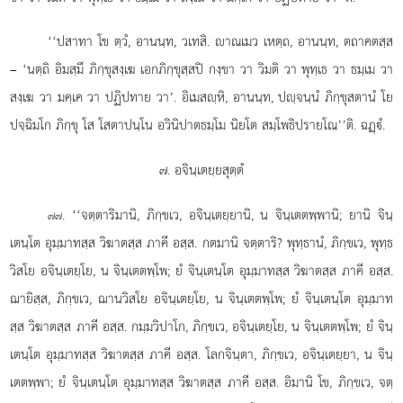
‘‘ปสาทา
โข ตฺวํ, อานนฺท, วเทสิ. าณเมว เหตฺถ, อานนฺท, ตถาคตสฺส
– ‘นตฺถิ อิมสฺมึ ภิกฺขุสงฺเฆ เอกภิกฺขุสฺสปิ กงฺขา วา วิมติ วา พุทฺเธ วา ธมฺเม วา
สงฺเฆ วา มคฺเค
วา ปฏิปทาย วา’. อิเมสฺหิ, อานนฺท, ปฺจนฺนํ ภิกฺขุสตานํ โย
ปจฺฉิมโก ภิกฺขุ โส โสตาปนฺโน อวินิปาตธมฺโม นิยโต สมฺโพธิปรายโณ’’ติ. ฉฏฺํ.
๗. อจินฺเตยฺยสุตฺตํ
. ‘‘จตฺตาริมานิ, ภิกฺขเว, อจินฺเตยฺยานิ, น จินฺเตตพฺพานิ; ยานิ จินฺ
๗๗
เตนฺโต อุมฺมาทสฺส วิฆาตสฺส ภาคี อสฺส. กตมานิ จตฺตาริ? พุทฺธานํ, ภิกฺขเว, พุทฺธ
วิสโย อจินฺเตยฺโย, น จินฺเตตพฺโพ; ยํ จินฺเตนฺโต อุมฺมาทสฺส วิฆาตสฺส ภาคี อสฺส.
ฌายิสฺส, ภิกฺขเว, ฌานวิสโย อจินฺเตยฺโย, น จินฺเตตพฺโพ; ยํ จินฺเตนฺโต อุมฺมาท
สฺส วิฆาตสฺส ภาคี อสฺส. กมฺมวิปาโก, ภิกฺขเว, อจินฺเตยฺโย, น จินฺเตตพฺโพ; ยํ จินฺ
เตนฺโต อุมฺมาทสฺส วิฆาตสฺส ภาคี อสฺส. โลกจินฺตา, ภิกฺขเว, อจินฺเตยฺยา, น จินฺ
เตตพฺพา; ยํ จินฺเตนฺโต อุมฺมาทสฺส วิฆาตสฺส ภาคี อสฺส. อิมานิ โข, ภิกฺขเว, จตฺ