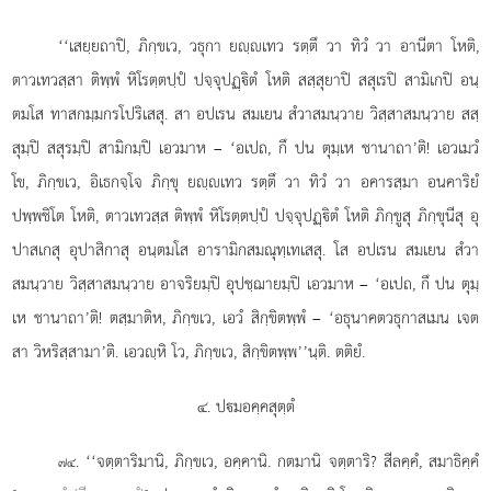
‘‘เสยฺยถาปิ, ภิกฺขเว, วธุกา ยฺเทว รตฺตึ วา ทิวํ วา อานีตา โหติ,
ตาวเทวสฺสา ติพฺพํ หิโรตฺตปฺปํ ปจฺจุปฏฺิตํ โหติ สสฺสุยาปิ สสุเรปิ สามิเกปิ อนฺ
ตมโส ทาสกมฺมกรโปริเสสุ. สา อปเรน สมเยน สํวาสมนฺวาย วิสฺสาสมนฺวาย สสฺ
สุมฺปิ สสุรมฺปิ สามิกมฺปิ เอวมาห – ‘อเปถ, กึ ปน ตุมฺเห ชานาถา’ติ! เอวเมวํ
โข, ภิกฺขเว, อิเธกจฺโจ ภิกฺขุ ยฺเทว รตฺตึ วา ทิวํ วา อคารสฺมา อนคาริยํ
ปพฺพชิโต โหติ, ตาวเทวสฺส ติพฺพํ หิโรตฺตปฺปํ ปจฺจุปฏฺิตํ โหติ ภิกฺขูสุ ภิกฺขุนีสุ อุ
ปาสเกสุ อุปาสิกาสุ อนฺตมโส อารามิกสมณุทฺเทเสสุ. โส อปเรน สมเยน สํวา
สมนฺวาย วิสฺสาสมนฺวาย อาจริยมฺปิ อุปชฺฌายมฺปิ เอวมาห – ‘อเปถ, กึ ปน ตุมฺ
เห ชานาถา’ติ! ตสฺมาติห, ภิกฺขเว, เอวํ สิกฺขิตพฺพํ – ‘อธุนาคตวธุกาสเมน เจต
สา วิหริสฺสามา’ติ. เอวฺหิ โว, ภิกฺขเว, สิกฺขิตพฺพ’’นฺติ. ตติยํ.
๔. ปมอคฺคสุตฺตํ
. ‘‘จตฺตาริมานิ, ภิกฺขเว, อคฺคานิ. กตมานิ จตฺตาริ? สีลคฺคํ, สมาธิคฺคํ
๗๔