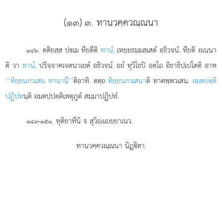
(๑๓) ๓. ทานวคฺควณฺณนา
. ตติยสฺส ปเม ทียตีติ
ทานํ,
เทยฺยธมฺมสฺเสตํ อธิวจนํ. ทียติ อเนนา
๑๔๒
ติ วา
ทานํ,
ปริจฺจาคเจตนาเยตํ อธิวจนํ. อยํ ทุวิโธปิ อตฺโถ อิธาธิปฺเปโตติ อาห
‘‘ทิยฺยนกวเสน ทานานี’’
ติอาทิ. ตตฺถ
ทิยฺยนกวเสนา
ติ ทาตพฺพวเสน.
อมตปตฺติ
ปฏิปท
นฺติ อมตปฺปตฺติเหตุภูตํ สมฺมาปฏิปทํ.
. ทุติยาทีนิ จ สุวิฺเยฺยาเนว.
๑๔๓-๑๕๑
ทานวคฺควณฺณนา นิฏฺิตา.