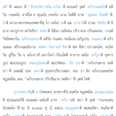
สตี’’
ติ. เตเนว หิ
‘‘นิกฺขนฺโต ปโม ยาโม’’
ติ อนนฺตรํ วุตฺตํ.
อภิกฺกนฺตตโร
ติ อติ
วิย กนฺตตโร. ตาทิโส จ สุนฺทโร ภทฺทโก นาม โหตีติ อาห
‘‘สุนฺทเร ทิสฺสตี’’
ติ.
โก
ติ เทวนาคยกฺขคนฺธพฺพาทีสุ โก กตโม?
เม
ติ มม.
ปาทานี
ติ ปาเท.
อิทฺธิยา
ติ อิ
มาย เอวรูปาย เทวิทฺธิยา.
ยสสา
ติ อิมินา เอทิเสน ปริวาเรน ปริจฺเฉเทน.
ชล
นฺติ
วิชฺโชตมาโน.
อภิกฺกนฺเตนา
ติ อติวิย กนฺเตน กมนีเยน อภิรูเปน.
วณฺเณนา
ติ ฉวิว
ณฺเณน สรีรวณฺณนิภาย.
สพฺพา โอภาสยํ ทิสา
ติ ทส ทิสา ปภาเสนฺโต, จนฺโท
วิย สูริโย วิย จ เอโกภาสํ เอกาโลกํ กโรนฺโตติ คาถาย อตฺโถ.
อภิรูเป
ติ อุฬาร
รูเป สมฺปนฺนรูเป.
อพฺภนุโมทเน
ติ สมฺปหํสเน
.
อิธ ปนา
ติ ‘‘อภิกฺกนฺตาย รตฺติ
ยา’’ติ เอตสฺมึ ปเท.
เตนา
ติ สุนฺทรปริยายตฺตา. ขเย วา อิธ อภิกฺกนฺตสทฺโท
ทฏฺพฺโพ, เตน ‘‘อภิกฺกนฺตาย ปริกฺขีณาย รตฺติยา’’ติ วุตฺตํ โหติ.
รูปายตนาทีสู
ติ
อาทิ
สทฺเทน อกฺขราทีนํ สงฺคโห ทฏฺพฺโพ.
สุวณฺณวณฺโณ
ติ สุวณฺณจฺฉวีติ อยเมตฺถ อตฺโถติ อาห
‘‘ฉวิย’’
นฺติ. ตถา หิ วุตฺตํ ‘‘กฺจนสนฺ
นิภตฺตโจ’’ติ (ม. นิ. ๒.๓๙๙; สุ. นิ. ๕๕๖).
สฺูฬฺหา
ติ สมฺพนฺธิตา, คนฺถิตาติ
อตฺโถ.
วณฺณา
ติ คุณวณฺณาติ อาห
‘‘ถุติย’’
นฺติ, โถมนายนฺติ อตฺโถ.
กุลวคฺเค
ติ