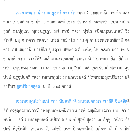
เนว
อาคตฏฺานํ น คตฏฺานํ อทฺทสํสุ
. กสฺมา? อฺาณโต. เต กิร ตสฺส
สุตฺตสฺส อตฺถํ น ชานึสุ. เตสฺหิ ตสฺมึ สมเย วิจิตฺรนยํ เทสนาวิลาสยุตฺตมฺปิ ตํ
สุตฺตํ ฆนปุถุเลน ทุสฺสปฏฺเฏน มุขํ พทฺธํ กตฺวา ปุรโต ปิตมนุฺโภชนํ วิย
อโหสิ. นนุ จ ภควา อตฺตนา เทสิตํ ธมฺมํ ปเร าเปตุํ กปฺปสตสหสฺสาธิกานิ จตฺ
ตาริ อสงฺเขยฺยานิ ปารมิโย ปูเรตฺวา สพฺพฺุตํ ปตฺโต, โส กสฺมา ยถา เต น
ชานนฺติ, ตถา เทเสตีติ? เตสํ มานภฺชนตฺถํ. ภควา หิ ‘‘อภพฺพา อิเม อิมํ มา
นขิลํ อนุปหจฺจ มคฺคํ วา ผลํ วา สจฺฉิกาตุ’’นฺติ เตสํ สุตปริยตฺตึ นิสฺสาย อุปฺ
ปนฺนํ อฏฺุปฺปตฺตึ กตฺวา เทสนากุสโล มานภฺชนตฺถํ ‘‘สพฺพธมฺมมูลปริยาย’’นฺติ
อาทินา
มูลปริยายสุตฺตํ
(ม. นิ. ๑.๑) อภาสิ.
สมฺมาสมฺพุทฺโธ
‘‘มยฺหํ กถา นิยฺยาตี’’ติ มุขสมฺปตฺตเมว กเถตีติ จินฺตยึสู
ติ
อิทํ องฺคุตฺตรภาณกานํ วฬฺชนกตนฺตินีหาเรน วุตฺตํ. มชฺฌิมภาณกา ปน เอวํ ว
ทนฺติ – เอวํ มานภฺชนตฺถํ เทสิตฺจ ปน ตํ สุตฺตํ สุตฺวา เต ภิกฺขู ‘‘ตํเยว กิร
ปถวึ ทิฏฺิคติโก สฺชานาติ, เสโขปิ อรหาปิ ตถาคโตปิ อภิชานาติ, กิ นามิทํ