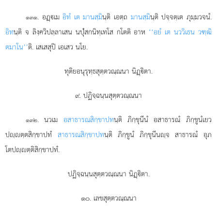
. อฏฺเม
อิทํ เต มานสฺมิ
นฺติ เอตฺถ
มานสฺมิ
นฺติ ปจฺจตฺเต ภุมฺมวจนํ.
๑๓๑
อิท
นฺติ จ ลิงฺควิปลฺลาเสน นปุํสกนิทฺเทโส กโตติ อาห
‘‘อยํ เต นววิเธน วฑฺฒิ
ตมาโน’’
ติ. เสเสสุปิ เอเสว นโย.
ทุติยอนุรุทฺธสุตฺตวณฺณนา นิฏฺิตา.
๙. ปฏิจฺฉนฺนสุตฺตวณฺณนา
. นวเม
อสาธารณสิกฺขาปท
นฺติ ภิกฺขุนีนํ อสาธารณํ ภิกฺขูนํเยว
๑๓๒
ปฺตฺตสิกฺขาปทํ
สาธารณสิกฺขาปท
นฺติ ภิกฺขูนํ ภิกฺขุนีนฺจ สาธารณํ อุภ
โตปฺตฺติสิกฺขาปทํ.
ปฏิจฺฉนฺนสุตฺตวณฺณนา นิฏฺิตา.
๑๐. เลขสุตฺตวณฺณนา