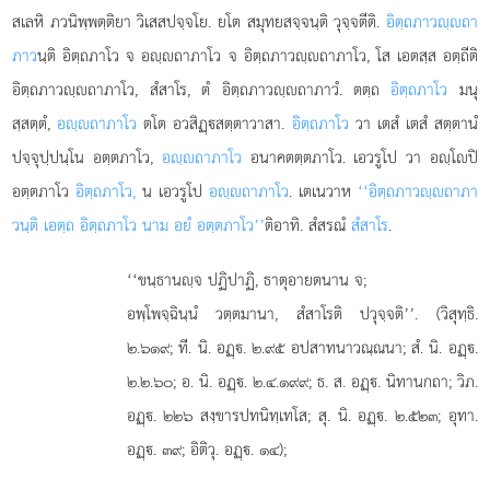
สเลหิ ภวนิพฺพตฺติยา วิเสสปจฺจโย. ยโต สมุทยสจฺจนฺติ วุจฺจตีติ.
อิตฺถภาวฺถา
ภาว
นฺติ อิตฺถภาโว จ อฺถาภาโว จ อิตฺถภาวฺถาภาโว, โส เอตสฺส อตฺถีติ
อิตฺถภาวฺถาภาโว, สํสาโร, ตํ อิตฺถภาวฺถาภาวํ. ตตฺถ
อิตฺถภาโว
มนุ
สฺสตฺตํ,
อฺถาภาโว
ตโต อวสิฏฺสตฺตาวาสา.
อิตฺถภาโว
วา เตสํ เตสํ สตฺตานํ
ปจฺจุปฺปนฺโน อตฺตภาโว,
อฺถาภาโว
อนาคตตฺตภาโว. เอวรูโป วา อฺโปิ
อตฺตภาโว
อิตฺถภาโว,
น เอวรูโป
อฺถาภาโว
. เตเนวาห
‘‘อิตฺถภาวฺถาภา
วนฺติ เอตฺถ อิตฺถภาโว นาม อยํ อตฺตภาโว’’
ติอาทิ. สํสรณํ
สํสาโร
.
‘‘ขนฺธานฺจ ปฏิปาฏิ, ธาตุอายตนาน จ;
อพฺโพจฺฉินฺนํ วตฺตมานา, สํสาโรติ ปวุจฺจติ’’. (วิสุทฺธิ.
๒.๖๑๙; ที. นิ. อฏฺ. ๒.๙๕ อปสาทนาวณฺณนา; สํ. นิ. อฏฺ.
๒.๒.๖๐; อ. นิ. อฏฺ. ๒.๔.๑๙๙; ธ. ส. อฏฺ. นิทานกถา; วิภ.
อฏฺ. ๒๒๖ สงฺขารปทนิทฺเทโส; สุ. นิ. อฏฺ. ๒.๕๒๓; อุทา.
อฏฺ. ๓๙; อิติวุ. อฏฺ. ๑๔);