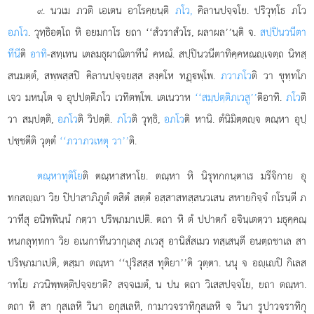
. นวเม ภวติ เอเตน อาโรคฺยนฺติ
ภโว,
คิลานปจฺจโย. ปริวุทฺโธ ภโว
๙
อภโว
. วุทฺธิอตฺโถ หิ อยมกาโร ยถา ‘‘สํวราสํวโร, ผลาผล’’นฺติ จ.
สปฺปินวนีตา
ทีนี
ติ
อาทิ
-สทฺเทน
เตลมธุผาณิตาทีนํ คหณํ. สปฺปินวนีตาทิคฺคหณฺเจตฺถ นิทสฺ
สนมตฺตํ, สพฺพสฺสปิ คิลานปจฺจยสฺส สงฺคโห ทฏฺพฺโพ.
ภวาภโว
ติ วา ขุทฺทโก
เจว มหนฺโต จ อุปปตฺติภโว เวทิตพฺโพ. เตเนวาห
‘‘สมฺปตฺติภเวสู’’
ติอาทิ.
ภโว
ติ
วา สมฺปตฺติ,
อภโว
ติ วิปตฺติ.
ภโว
ติ วุทฺธิ,
อภโว
ติ หานิ. ตํนิมิตฺตฺจ ตณฺหา อุปฺ
ปชฺชตีติ วุตฺตํ
‘‘ภวาภวเหตุ วา’’
ติ.
ตณฺหาทุติโย
ติ ตณฺหาสหาโย. ตณฺหา หิ นิรุทกกนฺตาเร มรีจิกาย อุ
ทกสฺา วิย ปิปาสาภิภูตํ ตสิตํ สตฺตํ อสฺสาสทสฺสนวเสน สหายกิจฺจํ กโรนฺตี ภ
วาทีสุ อนิพฺพินฺนํ กตฺวา ปริพฺภมาเปติ. ตถา หิ ตํ ปปาตกํ อจินฺเตตฺวา มธุคฺคณฺ
หนกลุทฺทกา วิย อเนกาทีนวากุเลสุ ภเวสุ อานิสํสเมว ทสฺเสนฺตี อนตฺถชาเล สา
ปริพฺภมาเปติ, ตสฺมา ตณฺหา ‘‘ปุริสสฺส ทุติยา’’ติ วุตฺตา. นนุ จ อฺเปิ กิเลส
าทโย ภวนิพฺพตฺติปจฺจยาติ? สจฺจเมตํ, น ปน ตถา วิเสสปจฺจโย, ยถา ตณฺหา.
ตถา หิ สา กุสเลหิ วินา
อกุสเลหิ, กามาวจราทิกุสเลหิ จ วินา รูปาวจราทิกุ