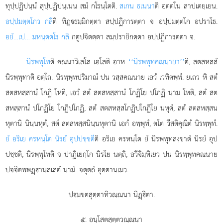
ทุปฺปฏิปนฺนํ สุปฺปฏิปนฺเนน สมํ กโรนฺโตติ.
สเกน ธเนนา
ติ อตฺตโน สาปเตยฺเยน.
อปฺปมตฺตโกว กลี
ติ ทิฏฺธมฺมิกตฺตา สปฺปฏิการตฺตา จ อปฺปมตฺตโก อปราโธ.
อยํ…เป… มหนฺตตโร กลิ
กตูปจิตตฺตา สมฺปรายิกตฺตา อปฺปฏิการตฺตา จ.
นิรพฺพุโท
ติ คณนาวิเสโส เอโสติ อาห
‘‘นิรพฺพุทคณนายา’’
ติ, สตสหสฺสํ
นิรพฺพุทาติ อตฺโถ. นิรพฺพุทปริมาณํ ปน วสฺสคณนาย เอวํ เวทิตพฺพํ. ยเถว หิ สตํ
สตสหสฺสานํ โกฏิ โหติ, เอวํ สตํ สตสหสฺสานํ โกฏิโย ปโกฏิ นาม โหติ, สตํ สต
สหสฺสานํ ปโกฏิโย โกฏิปโกฏิ, สตํ สตสหสฺสโกฏิปโกฏิโย นหุตํ, สตํ สตสหสฺสน
หุตานิ นินฺนหุตํ, สตํ สตสหสฺสนินฺนหุตานิ เอกํ อพฺพุทํ, ตโต วีสติคุณิตํ นิรพฺพุทํ.
ยํ อริเย ครหนฺโต นิรยํ อุปปชฺชตี
ติ อริเย ครหนฺโต ยํ นิรพฺพุทสงฺขาตํ นิรยํ อุป
ปชฺชติ, นิรพฺพุโทติ จ ปาฏิเยกฺโก นิรโย นตฺถิ, อวีจิมฺหิเยว ปน นิรพฺพุทคณนาย
ปจฺจิตพฺพฏฺานสฺเสตํ นามํ. จตุตฺถํ อุตฺตานเมว.
ปมขตสุตฺตาทิวณฺณนา นิฏฺิตา.
๕. อนุโสตสุตฺตวณฺณนา