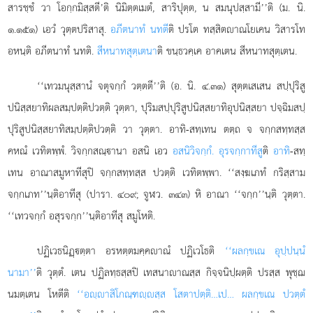
สารชฺชํ วา โอกฺกมิสฺสตี’ติ นิมิตฺตเมตํ, สาริปุตฺต, น สมนุปสฺสามี’’ติ (ม. นิ.
๑.๑๕๑) เอวํ วุตฺตปริสาสุ.
อภีตนาทํ นทตี
ติ ปรโต ทสฺสิตาณโยเคน วิสารโท
อหนฺติ อภีตนาทํ นทติ.
สีหนาทสุตฺเตนา
ติ ขนฺธวคฺเค อาคเตน สีหนาทสุตฺเตน.
‘‘เทวมนุสฺสานํ จตุจกฺกํ วตฺตตี’’ติ (อ. นิ. ๔.๓๑) สุตฺตเสเสน สปฺปุริสู
ปนิสฺสยาทิผลสมฺปตฺติปวตฺติ วุตฺตา, ปุริมสปฺปุริสูปนิสฺสยาทิอุปนิสฺสยา ปจฺฉิมสปฺ
ปุริสูปนิสฺสยาทิสมฺปตฺติปวตฺติ
วา วุตฺตา. อาทิ-สทฺเทน ตตฺถ จ จกฺกสทฺทสฺส
คหณํ เวทิตพฺพํ. วิจกฺกสณฺานา อสนิ เอว
อสนิวิจกฺกํ. อุรจกฺกาทีสู
ติ
อาทิ
-สทฺ
เทน อาณาสมูหาทีสุปิ จกฺกสทฺทสฺส ปวตฺติ เวทิตพฺพา. ‘‘สงฺฆเภทํ กริสฺสาม
จกฺกเภท’’นฺติอาทีสุ (ปารา. ๔๐๙; จูฬว. ๓๔๓) หิ อาณา ‘‘จกฺก’’นฺติ วุตฺตา.
‘‘เทวจกฺกํ อสุรจกฺก’’นฺติอาทีสุ สมูโหติ.
ปฏิเวธนิฏฺตฺตา อรหตฺตมคฺคาณํ ปฏิเวโธติ
‘‘ผลกฺขเณ อุปฺปนฺนํ
นามา’’
ติ วุตฺตํ. เตน ปฏิลทฺธสฺสปิ เทสนาาณสฺส กิจฺจนิปฺผตฺติ ปรสฺส พุชฺฌ
นมตฺเตน โหตีติ
‘‘อฺาสิโกณฺฑฺสฺส โสตาปตฺติ…เป… ผลกฺขเณ ปวตฺตํ