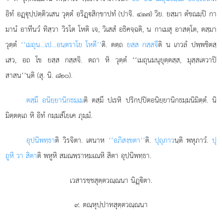
อิทํ อฏฺุปฺปตฺติวเสน วุตฺตํ อริฏฺสิกฺขาปทํ (ปาจิ. ๔๑๗) วิย. ยสฺมา ตํขณมฺปิ กา
มานํ อาทีนวํ ทิสฺวา วิรโต โหติ เจ, วิเสสํ อธิคจฺฉติ, น กาเมสุ อาสตฺโต, ตสฺมา
วุตฺตํ
‘‘เมถุน…เป…อนฺตราโย โหตี’’
ติ. ตตฺถ
ยสฺส กสฺสจี
ติ น เกวลํ ปพฺพชิตสฺ
เสว, อถ โข
ยสฺส กสฺสจิ. ตถา หิ วุตฺตํ ‘‘เมถุนมนุยุตฺตสฺส, มุสฺสเตวาปิ
สาสน’’นฺติ (สุ. นิ. ๘๒๐).
ตสฺมึ อนิยฺยานิกธมฺเม
ติ ตสฺมึ ปเรหิ ปริกปฺปิตอนิยฺยานิกธมฺมนิมิตฺตํ. นิ
มิตฺตตฺเถ หิ อิทํ กมฺมสํโยเค ภุมฺมํ.
อุปนิพทฺธา
ติ วิรจิตา. เตนาห
‘‘อภิสงฺขตา’’
ติ.
ปุถุภาว
นฺติ พหุภาวํ.
ปุ
ถูหิ วา สิตา
ติ พหูหิ สมณพฺราหฺมเณหิ สิตา อุปนิพทฺธา.
เวสารชฺชสุตฺตวณฺณนา นิฏฺิตา.
๙. ตณฺหุปฺปาทสุตฺตวณฺณนา