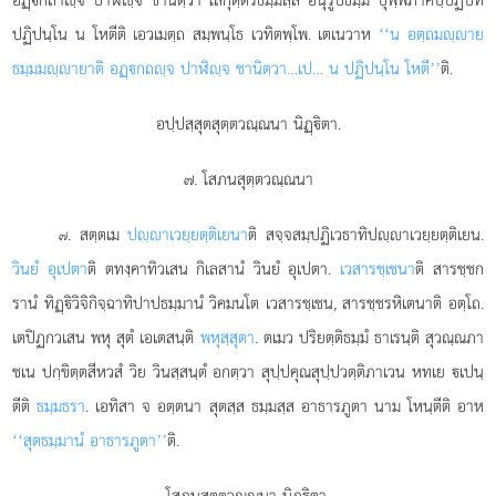
ปฏิปนฺโน น โหตีติ เอวเมตฺถ สมฺพนฺโธ เวทิตพฺโพ. เตเนวาห
‘‘น อตฺถมฺาย
ธมฺมมฺายาติ อฏฺกถฺจ ปาฬิฺจ ชานิตฺวา…เป… น ปฏิปนฺโน โหตี’’
ติ.
อปฺปสฺสุตสุตฺตวณฺณนา นิฏฺิตา.
๗. โสภนสุตฺตวณฺณนา
. สตฺตเม
ปฺาเวยฺยตฺติเยนา
ติ สจฺจสมฺปฏิเวธาทิปฺาเวยฺยตฺติเยน.
๗
วินยํ อุเปตา
ติ ตทงฺคาทิวเสน กิเลสานํ วินยํ อุเปตา.
เวสารชฺเชนา
ติ
สารชฺชก
รานํ ทิฏฺิวิจิกิจฺฉาทิปาปธมฺมานํ วิคมนโต เวสารชฺเชน, สารชฺชรหิเตนาติ อตฺโถ.
เตปิฏกวเสน พหุ สุตํ เอเตสนฺติ
พหุสฺสุตา
. ตเมว ปริยตฺติธมฺมํ ธาเรนฺติ สุวณฺณภา
ชเน ปกฺขิตฺตสีหวสํ วิย วินสฺสนฺตํ อกตฺวา สุปฺปคุณสุปฺปวตฺติภาเวน หทเย เปนฺ
ตีติ
ธมฺมธรา
. เอทิสา จ อตฺตนา สุตสฺส ธมฺมสฺส อาธารภูตา นาม โหนฺตีติ อาห
‘‘สุตธมฺมานํ อาธารภูตา’’
ติ.
โสภนสุตฺตวณฺณนา นิฏฺิตา.