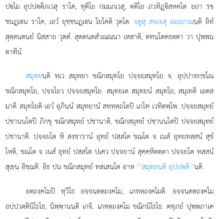
ปโม
อุปปตฺติภเวสุ ราโค, ทุติโย กมฺมภเวสุ, ตติโย ภวทิฏฺิสหคโต ยถา รชฺ
ชนฏฺเน ราโค, เอวํ ยุชฺชนฏฺเน โยโคติ วุตฺโต.
จตูสุ สจฺเจสุ อฺาณ
นฺติ อิทํ
สุตฺตนฺตนยํ นิสฺสาย วุตฺตํ. สุตฺตนฺตสํวณฺณนา เหสาติ, ตทนฺโตคธตฺตา วา ปุพฺพนฺ
ตาทีนํ.
สมุทย
นฺติ ทฺเว สมุทยา ขณิกสมุทโย ปจฺจยสมุทโย จ. อุปฺปาทกฺขโณ
ขณิกสมุทโย, ปจฺจโยว ปจฺจยสมุทโย. สมุทยเต สมุทยนํ สมุทโย, สมุเทติ เอตสฺ
มาติ สมุทโยติ เอวํ อุภินฺนํ สมุทยานํ สทฺทตฺถโตปิ เภโท เวทิตพฺโพ. ปจฺจยสมุทยํ
ปชานนฺโตปิ ภิกฺขุ ขณิกสมุทยํ ปชานาติ, ขณิกสมุทยํ ปชานนฺโตปิ ปจฺจยสมุทยํ
ปชานาติ. ปจฺจยโต หิ สงฺขารานํ อุทยํ ปสฺสโต ขณโต จ เนสํ อุทยทสฺสนํ สุขํ
โหติ, ขณโต จ เนสํ อุทยํ ปสฺสโต ปเคว ปจฺจยานํ สุคฺคหิตตฺตา ปจฺจยโต ทสฺสนํ
สุเขน อิชฺฌติ. อิธ ปน ขณิกสมุทยํ ทสฺเสนฺโต อาห
‘‘สมุทยนฺติ อุปฺปตฺติ’’
นฺติ.
อตฺถงฺคโมปิ ทุวิโธ อจฺจนฺตตฺถงฺคโม, เภทตฺถงฺคโมติ. อจฺจนฺตตฺถงฺคโม
อปฺปวตฺตินิโรโธ, นิพฺพานนฺติ เกจิ. เภทตฺถงฺคโม ขณิกนิโรโธ. ตทุภยํ ปุพฺพภาเค