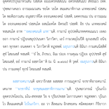
อุคฺคหปริปุจฺฉาทิวเสน ปสฺสโต อฺตรทสฺสเนน อิตรทสฺสนมฺปิ สิทฺธเมว โหติ.
ปุพฺพภาเคเยว อารมฺมณวเสน ขยโต วยโต สมฺมสนาทิกาเล เภทตฺถงฺคมํ ปสฺสนฺ
โต พฺยติเรกวเสน อนุสฺสวาทิโต อจฺจนฺตตฺถงฺคมํ ปสฺสติ, มคฺคกฺขเณ ปน อารมฺมณ
โต อจฺจนฺตตฺถงฺคมํ ปสฺสนฺโต อสมฺโมหโต อิตรมฺปิ ปสฺสติ. อิธ ปน เภทตฺถงฺคมํ
ทสฺเสนฺโต อาห
‘‘อตฺถงฺคมนฺติ เภท’’
นฺติ. กามานํ อุปฺปตฺติเภทคฺคหเณเนว
เจตฺถ
ยถา กามานํ ปฏิจฺจสมุปฺปนฺนตา วิภาวิตา, เอวํ กามวตฺถุโนปีติ อุภเยสมฺปิ อนิจฺ
จตา ทุกฺขตา อนตฺตตา จ วิภาวิตาติ ทฏฺพฺพํ.
มธุรภาว
นฺติ อิมินา กามสนฺนิสฺสิตํ
สุขํ โสมนสฺสํ ทสฺเสติ. ‘‘ยํ โข, ภิกฺขเว, อิเม ปฺจ กามคุเณ ปฏิจฺจ อุปฺปชฺชติ สุขํ
โสมนสฺสํ, อยํ กามานํ อสฺสาโท’’ติ (ม. นิ. ๑.๑๖๖) หิ วุตฺตํ.
อมธุรภาว
นฺติ อิมินา
ปน กามเหตุกํ ทุกฺขํ โทมนสฺสํ ทสฺเสติ.
ผสฺสายตนาน
นฺติ ฉทฺวาริกสฺส ผสฺสสฺส การณภูตานํ จกฺขาทิอายตนานํ.
เตนาห
‘‘จกฺขาทีนํ จกฺขุสมฺผสฺสาทิการณาน’’
นฺติ. ปุนพฺภวกรณํ
ปุโนภโว
อุตฺตรปทโลเปน, มโน-สทฺทสฺส วิย จ ปุริมปทสฺส โอการนฺตตา ทฏฺพฺพา. ปุโนภ
โว สีลเมเตสนฺติ
โปโนภวิกา
. อถ วา สีลตฺเถน อิกสทฺเทน คมิตตฺถตฺตา กิริยาวา