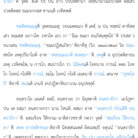
นามา’’
ติ วุตฺตํ. ตโต ปรํ ปน ยาว ปรินิพฺพานา เทสนาาณปฺปวตฺติ ตสฺเสว
ปวตฺติตสฺส ธมฺมจกฺกสฺส านนฺติ เวทิตพฺพํ.
ทสฺสิตธมฺเมสู
ติ
วุตฺตธมฺเมสุ. วจนมตฺตเมว หิ เตสํ, น ปน ทสฺสนํ ตาทิสสฺ
เสว ธมฺมสฺส อภาวโต. ภควโต เอว วา ‘‘อิเม ธมฺมา อนภิสมฺพุทฺโธ’’ติ ปรสฺส ว
จนวเสน
ทสฺสิตธมฺเมสุ
. ‘‘ธมฺมปฏิสมฺภิทา’’ติอาทีสุ (วิภ. ๗๑๘-๗๒๑) วิย
ธมฺม
-
สทฺโท เหตุปริยาโยติ อาห
‘‘สหธมฺเมนาติ สเหตุนา’’
ติ.
เหตู
ติ จ อุปปตฺติสาธน
เหตุ เวทิตพฺโพ, น การโก, สมฺปาปโก วา.
นิมิตฺต
นฺติ โจทนาย การณํ. ตตฺถ โจท
โก โจทนํ กโรตีติ
การณํ,
ธมฺโม โจทนํ กโรติ เอเตนาติ
การณํ
. เตนาห
‘‘ปุคฺคโล
ปี’’
ติอาทิ.
เขม
นฺติ เกนจิ อปฺปฏิพาหิยภาเวน อนุปทฺทุตํ.
อนฺตราโย เอเตสํ อตฺถิ, อนฺตราเย วา นิยุตฺตาติ
อนฺตรายิกา
. เอวํภูตา
ปน เต ยสฺมา อนฺตรายกรา นาม โหนฺติ, ตสฺมา อาห
‘‘อนฺตรายํ กโรนฺตีติ อนฺ
ตรายิกา’’
ติ. อสฺจิจฺจ วีติกฺกเม นาติสาวชฺชาติ กตฺวา วุตฺตํ
‘‘สฺจิจฺจ วีติกฺกนฺ
ตา’’
ติ.
สตฺต อาปตฺติกฺขนฺธา
ติอาทิ นิทสฺสนมตฺตํ อิตเรสมฺปิ จตุนฺนํ ‘‘อนฺตรายิก
า’’ติ วุตฺตธมฺมานํ ตพฺภาเว พฺยภิจาราภาวโต.
อิธ ปน เมถุนธมฺโม อธิปฺเปโต
ติ