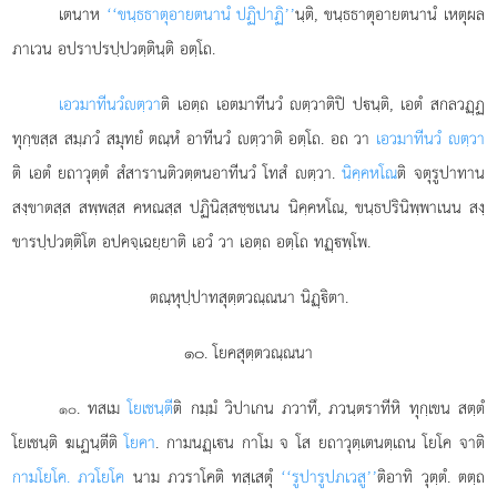
เตนาห
‘‘ขนฺธธาตุอายตนานํ ปฏิปาฏิ’’
นฺติ, ขนฺธธาตุอายตนานํ เหตุผล
ภาเวน อปราปรปฺปวตฺตินฺติ อตฺโถ.
เอวมาทีนวํ
ตฺวา
ติ เอตฺถ เอตมาทีนวํ ตฺวาติปิ ปนฺติ, เอตํ สกลวฏฺฏ
ทุกฺขสฺส สมฺภวํ สมุทยํ ตณฺหํ อาทีนวํ ตฺวาติ อตฺโถ. อถ วา
เอวมาทีนวํ ตฺวา
ติ เอตํ ยถาวุตฺตํ สํสารานติวตฺตนอาทีนวํ โทสํ ตฺวา.
นิคฺคหโณ
ติ จตุรูปาทาน
สงฺขาตสฺส สพฺพสฺส คหณสฺส ปฏินิสฺสชฺชเนน นิคฺคหโณ, ขนฺธปรินิพฺพาเนน สงฺ
ขารปฺปวตฺติโต อปคจฺเฉยฺยาติ เอวํ วา เอตฺถ อตฺโถ ทฏฺพฺโพ.
ตณฺหุปฺปาทสุตฺตวณฺณนา นิฏฺิตา.
๑๐. โยคสุตฺตวณฺณนา
. ทสเม
โยเชนฺตี
ติ กมฺมํ วิปาเกน ภวาทึ, ภวนฺตราทีหิ ทุกฺเขน สตฺตํ
๑๐
โยเชนฺติ ฆเฏนฺตีติ
โยคา
. กามนฏฺเน กาโม จ โส ยถาวุตฺเตนตฺเถน โยโค จาติ
กามโยโค. ภวโยโค
นาม ภวราโคติ ทสฺเสตุํ
‘‘รูปารูปภเวสู’’
ติอาทิ วุตฺตํ. ตตฺถ