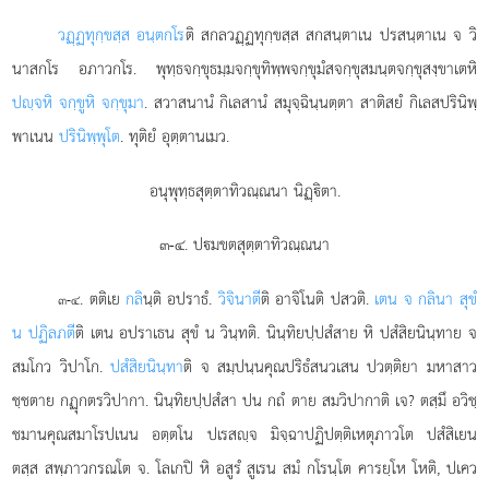
วฏฺฏทุกฺขสฺส อนฺตกโร
ติ สกลวฏฺฏทุกฺขสฺส สกสนฺตาเน ปรสนฺตาเน จ วิ
นาสกโร อภาวกโร. พุทฺธจกฺขุธมฺมจกฺขุทิพฺพจกฺขุมํสจกฺขุสมนฺตจกฺขุสงฺขาเตหิ
ปฺจหิ จกฺขูหิ จกฺขุมา
. สวาสนานํ กิเลสานํ สมุจฺฉินฺนตฺตา สาติสยํ กิเลสปรินิพฺ
พาเนน
ปรินิพฺพุโต
. ทุติยํ อุตฺตานเมว.
อนุพุทฺธสุตฺตาทิวณฺณนา นิฏฺิตา.
๓-๔. ปมขตสุตฺตาทิวณฺณนา
. ตติเย
กลิ
นฺติ อปราธํ.
วิจินาตี
ติ อาจิโนติ ปสวติ.
เตน จ กลินา สุขํ
๓-๔
น ปฏิลภตี
ติ เตน อปราเธน สุขํ น วินฺทติ. นินฺทิยปฺปสํสาย หิ ปสํสิยนินฺทาย จ
สมโกว วิปาโก.
ปสํสิยนินฺทา
ติ จ สมฺปนฺนคุณปริธํสนวเสน ปวตฺติยา มหาสาว
ชฺชตาย กฏุกตรวิปากา. นินฺทิยปฺปสํสา ปน กถํ ตาย สมวิปากาติ เจ? ตสฺมึ อวิชฺ
ชมานคุณสมาโรปเนน อตฺตโน ปเรสฺจ มิจฺฉาปฏิปตฺติเหตุภาวโต ปสํสิเยน
ตสฺส สพฺภาวกรณโต จ. โลเกปิ หิ อสูรํ สูเรน สมํ กโรนฺโต คารยฺโห โหติ, ปเคว