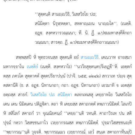
‘‘สุตฺตนฺติ
สามฺวิธิ, วิเสสวิธโย ปเร;
สนิมิตฺตา นิรุฬฺหตฺตา, สหตาฺเน นาฺโต’’. (เนตฺติ.
อฏฺ. สงฺคหวารวณฺณนา; ที. นิ. ฏี. ๑.ปมมหาสงฺคีติกถา
วณฺณนา; สารตฺถ. ฏี. ๑.ปมมหาสงฺคีติกถาวณฺณนา)
สพฺพสฺสปิ หิ พุทฺธวจนสฺส สุตฺตนฺติ อยํ
สามฺวิธิ
. เตเนวาห อายสฺมา
มหากจฺจาโน
เนตฺติยํ
(เนตฺติ. สงฺคหวาโร) ‘‘นววิธสุตฺตนฺตปริเยฏฺี’’ติ. เอตฺตกํ
ตสฺส ภควโต สุตฺตาคตํ สุตฺตปริยาปนฺนํ (ปาจิ. ๖๕๕, ๑๒๔๒) สกวาเท ปฺจ สุตฺ
ตสตานีติ (ธ. ส. อฏฺ. นิทานกถา; กถา. อฏฺ. นิทานกถา) เอวมาทิ จ เอตสฺส
อตฺถสฺส สาธกํ.
วิเสสวิธโย ปเร สนิมิตฺตา
ตเทกเทเสสุ เคยฺยาทโย วิเสสวิธโย
เตน เตน นิมิตฺเตน ปติฏฺิตา. ตถา หิ เคยฺยสฺส สคาถกตฺตํ ตพฺภาวนิมิตฺตํ. โลเกปิ
หิ สสิโลกํ สคาถกํ วา จุณฺณิยคนฺถํ ‘‘เคยฺย’’นฺติ วทนฺติ. คาถาวิรเห ปน สติ
ปุจฺฉํ กตฺวา วิสฺสชฺชนภาโว เวยฺยากรณสฺส ตพฺภาวนิมิตฺตํ. ปุจฺฉาวิสฺสชฺชนฺหิ
‘‘พฺยากรณ’’นฺติ วุจฺจติ. พฺยากรณเมว เวยฺยากรณํ. เอวํ สนฺเต สคาถกาทีนมฺปิ