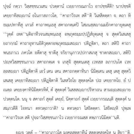
ปุจฺฉํ กตฺวา วิสฺสชฺชนวเสน ปวตฺตานํ เวยฺยากรณภาโว อาปชฺชตีติ? นาปชฺชติ
เคยฺยาทิสฺานํ อโนกาสภาวโต, ‘‘คาถาวิรเห สตี’’ติ วิเสสิตตฺตา จ. ตถา หิ
ธมฺมปทาทีสุ เกวลํ คาถาพนฺเธสุ สคาถกตฺเตปิ โสมนสฺสาณมยิกคาถายุตฺเตสุ
‘‘วุตฺตํ เหต’’นฺติอาทีวจนสมฺพนฺเธสุ อพฺภุตธมฺมปฺปฏิสํยุตฺเตสุ จ สุตฺตวิเสเสสุ
ยถากฺกมํ คาถาอุทานอิติวุตฺตกอพฺภุตธมฺมสฺา ปติฏฺิตา, ตถา สติปิ คาถา
พนฺธภาเว ภควโต อตีตาสุ ชาตีสุ จริยานุภาวปฺปกาสเกสุ ชาตกสฺา, สติปิ
ปฺหวิสฺสชฺชนภาเว สคาถกตฺเต จ เกสุจิ สุตฺตนฺเตสุ เวทสฺส ลภาปนโต เวท
ลฺลสฺา ปติฏฺิตาติ เอวํ เตน เตน สคาถกตฺตาทินา นิมิตฺเตน เตสุ เตสุ สุตฺตวิ
เสเสสุ เคยฺยาทิสฺา ปติฏฺิตาติ วิเสสวิธโย สุตฺตงฺคโต ปเร เคยฺยาทโย. ยํ ป
เนตฺถ เคยฺยงฺคาทินิมิตฺตรหิตํ, ตํ สุตฺตงฺคํ วิเสสสฺาปริหาเรน สามฺสฺาย
ปวตฺตนโต. นนุ จ สคาถกํ สุตฺตํ เคยฺยํ, นิคฺคาถกํ สุตฺตํ
เวยฺยากรณนฺติ สุตฺตงฺคํ น
สมฺภวตีติ โจทนา ตทวตฺถาวาติ? น ตทวตฺถา โสธิตตฺตา. โสธิตฺหิ ปุพฺเพ
‘‘คาถาวิรเห สติ ปุจฺฉาวิสฺสชฺชนภาโว เวยฺยากรณสฺส ตพฺภาวนิมิตฺต’’นฺติ.
ยฺจ วุตฺตํ – ‘‘คาถาภาวโต มงฺคลสุตฺตาทีนํ สุตฺตงฺคสงฺคโห น สิยา’’ติ,