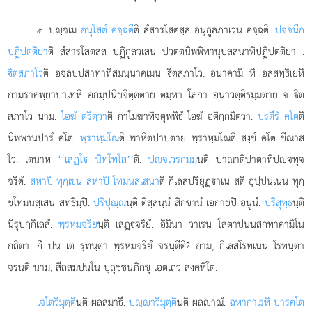
. ปฺจเม
อนุโสตํ คจฺฉตี
ติ สํสารโสตสฺส อนุกูลภาเวน คจฺฉติ.
ปจฺจนีก
๕
ปฏิปตฺติยา
ติ สํสารโสตสฺส ปฏิกูลวเสน ปวตฺตนิพฺพิทานุปสฺสนาทิปฏิปตฺติยา
.
ิตสภาโว
ติ อจลปฺปสาทาทิสมนฺนาคเมน ิตสภาโว. อนาคามี หิ อสฺสทฺธิเยหิ
กามราคพฺยาปาเทหิ อกมฺปนิยจิตฺตตาย ตมฺหา โลกา อนาวตฺติธมฺมตาย จ ิต
สภาโว นาม.
โอฆํ ตริตฺวา
ติ กาโมฆาทิจตุพฺพิธํ โอฆํ อติกฺกมิตฺวา.
ปรตีรํ คโต
ติ
นิพฺพานปารํ คโต.
พฺราหฺมโณ
ติ พาหิตปาปตาย พฺราหฺมโณติ สงฺขํ คโต ขีณาส
โว. เตนาห
‘‘เสฏฺโ นิทฺโทโส’’
ติ.
ปฺจเวรกมฺม
นฺติ ปาณาติปาตาทิปฺจทุจฺ
จริตํ.
สหาปิ ทุกฺเขน สหาปิ โทมนสฺเสนา
ติ กิเลสปริยุฏฺาเน สติ อุปฺปนฺเนน ทุกฺ
ขโทมนสฺเสน สทฺธิมฺปิ.
ปริปุณฺณ
นฺติ ติสฺสนฺนํ สิกฺขานํ เอกายปิ อนูนํ.
ปริสุทฺธ
นฺติ
นิรุปกฺกิเลสํ.
พฺรหฺมจริย
นฺติ เสฏฺจริยํ. อิมินา วาเรน โสตาปนฺนสกทาคามิโน
กถิตา. กึ ปน เต รุทนฺตา พฺรหฺมจริยํ จรนฺตีติ? อาม, กิเลสโรทเนน โรทนฺตา
จรนฺติ นาม, สีลสมฺปนฺโน ปุถุชฺชนภิกฺขุ เอตฺเถว สงฺคหิโต.
เจโตวิมุตฺติ
นฺติ ผลสมาธึ.
ปฺาวิมุตฺติ
นฺติ ผลาณํ.
ฉหากาเรหิ ปารคโต