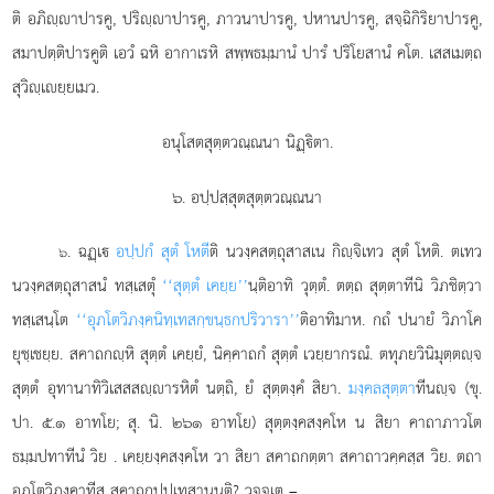
ติ อภิฺาปารคู, ปริฺาปารคู, ภาวนาปารคู, ปหานปารคู, สจฺฉิกิริยาปารคู,
สมาปตฺติปารคูติ เอวํ ฉหิ อากาเรหิ สพฺพธมฺมานํ ปารํ ปริโยสานํ คโต. เสสเมตฺถ
สุวิฺเยฺยเมว.
อนุโสตสุตฺตวณฺณนา นิฏฺิตา.
๖. อปฺปสฺสุตสุตฺตวณฺณนา
. ฉฏฺเ
อปฺปกํ สุตํ โหตี
ติ นวงฺคสตฺถุสาสเน กิฺจิเทว สุตํ โหติ. ตเทว
๖
นวงฺคสตฺถุสาสนํ ทสฺเสตุํ
‘‘สุตฺตํ เคยฺย’’
นฺติอาทิ วุตฺตํ. ตตฺถ สุตฺตาทีนิ วิภชิตฺวา
ทสฺเสนฺโต
‘‘อุภโตวิภงฺคนิทฺเทสกฺขนฺธกปริวารา’’
ติอาทิมาห. กถํ ปนายํ วิภาโค
ยุชฺเชยฺย. สคาถกฺหิ สุตฺตํ เคยฺยํ, นิคฺคาถกํ สุตฺตํ เวยฺยากรณํ. ตทุภยวินิมุตฺตฺจ
สุตฺตํ อุทานาทิวิเสสสฺารหิตํ นตฺถิ, ยํ สุตฺตงฺคํ สิยา.
มงฺคลสุตฺตา
ทีนฺจ (ขุ.
ปา. ๕.๑ อาทโย; สุ. นิ. ๒๖๑ อาทโย) สุตฺตงฺคสงฺคโห น สิยา คาถาภาวโต
ธมฺมปทาทีนํ วิย
. เคยฺยงฺคสงฺคโห วา สิยา สคาถกตฺตา สคาถาวคฺคสฺส วิย. ตถา
อุภโตวิภงฺคาทีสุ สคาถกปฺปเทสานนฺติ? วุจฺจเต –