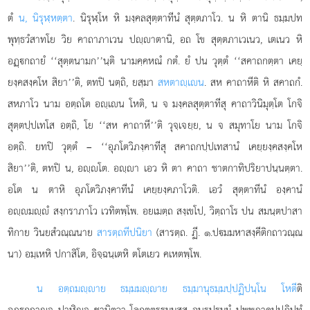
ตํ
น, นิรุฬฺหตฺตา
. นิรุฬฺโห หิ มงฺคลสุตฺตาทีนํ สุตฺตภาโว. น หิ ตานิ ธมฺมปท
พุทฺธวํสาทโย วิย คาถาภาเวน ปฺาตานิ, อถ โข สุตฺตภาเวเนว, เตเนว หิ
อฏฺกถายํ ‘‘สุตฺตนามก’’นฺติ นามคฺคหณํ
กตํ. ยํ ปน วุตฺตํ ‘‘สคาถกตฺตา เคยฺ
ยงฺคสงฺคโห สิยา’’ติ, ตทปิ นตฺถิ, ยสฺมา
สหตาฺเน
. สห คาถาหีติ หิ สคาถกํ.
สหภาโว นาม อตฺถโต อฺเน โหติ, น จ มงฺคลสุตฺตาทีสุ คาถาวินิมุตฺโต โกจิ
สุตฺตปฺปเทโส อตฺถิ, โย ‘‘สห คาถาหี’’ติ วุจฺเจยฺย, น จ สมุทาโย นาม โกจิ
อตฺถิ. ยทปิ วุตฺตํ – ‘‘อุภโตวิภงฺคาทีสุ สคาถกปฺปเทสานํ เคยฺยงฺคสงฺคโห
สิยา’’ติ, ตทปิ น, อฺโต. อฺา เอว หิ ตา คาถา ชาตกาทิปริยาปนฺนตฺตา.
อโต น ตาหิ อุภโตวิภงฺคาทีนํ เคยฺยงฺคภาโวติ. เอวํ สุตฺตาทีนํ องฺคานํ
อฺมฺํ สงฺกราภาโว เวทิตพฺโพ. อยเมตฺถ สงฺเขโป, วิตฺถาโร ปน สมนฺตปาสา
ทิกาย วินยสํวณฺณนาย
สารตฺถทีปนิยา
(สารตฺถ. ฏี. ๑.ปมมหาสงฺคีติกถาวณฺณ
นา) อมฺเหหิ ปกาสิโต, อิจฺฉนฺเตหิ ตโตเยว คเหตพฺโพ.
น อตฺถมฺาย ธมฺมมฺาย ธมฺมานุธมฺมปฺปฏิปนฺโน โหตี
ติ
อฏฺกถาฺจ ปาฬิฺจ ชานิตฺวา โลกุตฺตรธมฺมสฺส อนุรูปธมฺมํ ปุพฺพภาคปฺปฏิปทํ