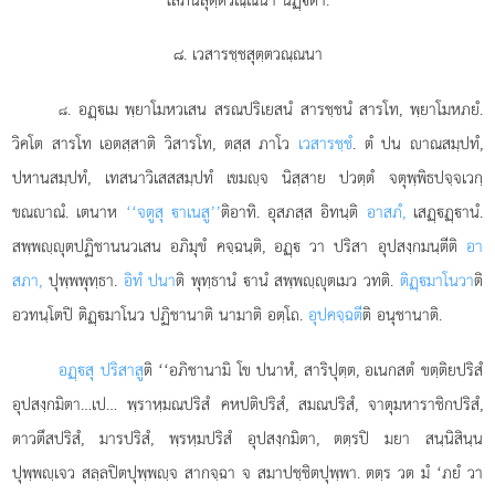
๘. เวสารชฺชสุตฺตวณฺณนา
. อฏฺเม
พฺยาโมหวเสน สรณปริเยสนํ สารชฺชนํ สารโท, พฺยาโมหภยํ.
๘
วิคโต สารโท เอตสฺสาติ วิสารโท, ตสฺส ภาโว
เวสารชฺชํ
. ตํ ปน าณสมฺปทํ,
ปหานสมฺปทํ, เทสนาวิเสสสมฺปทํ เขมฺจ นิสฺสาย ปวตฺตํ จตุพฺพิธปจฺจเวกฺ
ขณาณํ. เตนาห
‘‘จตูสุ าเนสู’’
ติอาทิ. อุสภสฺส อิทนฺติ
อาสภํ,
เสฏฺฏฺานํ.
สพฺพฺุตปฏิชานนวเสน อภิมุขํ คจฺฉนฺติ, อฏฺ วา ปริสา อุปสงฺกมนฺตีติ
อา
สภา,
ปุพฺพพุทฺธา.
อิทํ ปนา
ติ พุทฺธานํ านํ สพฺพฺุตเมว วทติ.
ติฏฺมาโนวา
ติ
อวทนฺโตปิ ติฏฺมาโนว ปฏิชานาติ นามาติ อตฺโถ.
อุปคจฺฉตี
ติ อนุชานาติ.
อฏฺสุ ปริสาสู
ติ ‘‘อภิชานามิ โข ปนาหํ, สาริปุตฺต, อเนกสตํ ขตฺติยปริสํ
อุปสงฺกมิตา…เป… พฺราหฺมณปริสํ คหปติปริสํ, สมณปริสํ, จาตุมหาราชิกปริสํ,
ตาวตึสปริสํ, มารปริสํ, พฺรหฺมปริสํ อุปสงฺกมิตา, ตตฺรปิ มยา สนฺนิสินฺน
ปุพฺพฺเจว สลฺลปิตปุพฺพฺจ สากจฺฉา จ สมาปชฺชิตปุพฺพา. ตตฺร วต มํ ‘ภยํ วา