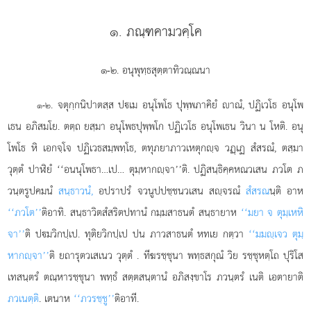
๑. ภณฺฑคามวคฺโค
๑-๒. อนุพุทฺธสุตฺตาทิวณฺณนา
. จตุกฺกนิปาตสฺส
ปเม อนุโพโธ ปุพฺพภาคิยํ าณํ, ปฏิเวโธ อนุโพ
๑-๒
เธน อภิสมโย. ตตฺถ ยสฺมา อนุโพธปุพฺพโก ปฏิเวโธ อนุโพเธน วินา น โหติ. อนุ
โพโธ หิ เอกจฺโจ ปฏิเวธสมฺพทฺโธ, ตทุภยาภาวเหตุกฺจ วฏฺเฏ สํสรณํ, ตสฺมา
วุตฺตํ ปาฬิยํ ‘‘อนนุโพธา…เป… ตุมฺหากฺจา’’ติ. ปฏิสนฺธิคฺคหณวเสน ภวโต ภ
วนฺตรูปคมนํ
สนฺธาวนํ,
อปราปรํ จวนูปปชฺชนวเสน สฺจรณํ
สํสรณ
นฺติ อาห
‘‘ภวโต’’
ติอาทิ. สนฺธาวิตสํสริตปทานํ กมฺมสาธนตํ สนฺธายาห
‘‘มยา จ ตุมฺเหหิ
จา’’
ติ ปมวิกปฺเป. ทุติยวิกปฺเป ปน ภาวสาธนตํ หทเย กตฺวา
‘‘มมฺเจว ตุมฺ
หากฺจา’’
ติ ยถารุตวเสเนว วุตฺตํ
. ทีฆรชฺชุนา พทฺธสกุณํ วิย รชฺชุหตฺโถ ปุริโส
เทสนฺตรํ ตณฺหารชฺชุนา พทฺธํ สตฺตสนฺตานํ อภิสงฺขาโร ภวนฺตรํ เนติ เอตายาติ
ภวเนตฺติ
. เตนาห
‘‘ภวรชฺชู’’
ติอาที.