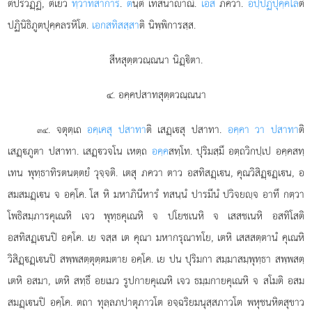
ติปริวฏฺฏํ, ตํเยว
ทฺวาทสาการํ
.
ต
นฺติ เทสนาาณํ.
เอส
ภควา.
อปฺปฏิปุคฺคโล
ติ
ปฏินิธิภูตปุคฺคลรหิโต.
เอกสทิสสฺสา
ติ นิพฺพิการสฺส.
สีหสุตฺตวณฺณนา นิฏฺิตา.
๔. อคฺคปสาทสุตฺตวณฺณนา
. จตุตฺเถ
อคฺเคสุ ปสาทา
ติ เสฏฺเสุ ปสาทา.
อคฺคา วา ปสาทา
ติ
๓๔
เสฏฺภูตา ปสาทา. เสฏฺวจโน เหตฺถ
อคฺค
สทฺโท. ปุริมสฺมึ อตฺถวิกปฺเป อคฺคสทฺ
เทน พุทฺธาทิรตนตฺตยํ วุจฺจติ. เตสุ ภควา ตาว อสทิสฏฺเน, คุณวิสิฏฺฏฺเน, อ
สมสมฏฺเน จ อคฺโค. โส หิ มหาภินีหารํ ทสนฺนํ ปารมีนํ ปวิจยฺจ อาทึ กตฺวา
โพธิสมฺภารคุเณหิ เจว พุทฺธคุเณหิ จ ปโยชเนหิ จ เสสชเนหิ อสทิโสติ
อสทิสฏฺเนปิ อคฺโค. เย จสฺส เต คุณา มหากรุณาทโย, เตหิ เสสสตฺตานํ คุเณหิ
วิสิฏฺฏฺเนปิ สพฺพสตฺตุตฺตมตาย อคฺโค. เย ปน ปุริมกา สมฺมาสมฺพุทฺธา สพฺพสตฺ
เตหิ อสมา, เตหิ สทฺธึ อยเมว รูปกายคุเณหิ เจว ธมฺมกายคุเณหิ จ สโมติ อสม
สมฏฺเนปิ อคฺโค. ตถา ทุลฺลภปาตุภาวโต อจฺฉริยมนุสฺสภาวโต พหุชนหิตสุขาว