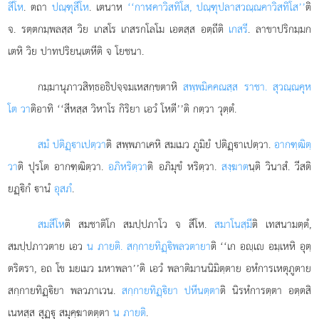
สีโห
. ตถา
ปณฺฑุสีโห
. เตนาห
‘‘กาฬคาวิสทิโส, ปณฺฑุปลาสวณฺณคาวิสทิโส’’
ติ
จ. รตฺตกมฺพลสฺส วิย เกสโร เกสรกโลโม เอตสฺส อตฺถีติ
เกสรี
. ลาขาปริกมฺมก
เตหิ วิย ปาทปริยนฺเตหีติ จ โยชนา.
กมฺมานุภาวสิทฺธอธิปจฺจมเหสกฺขตาหิ
สพฺพมิคคณสฺส ราชา. สุวณฺณคุห
โต วา
ติอาทิ ‘‘สีหสฺส วิหาโร กิริยา เอวํ โหตี’’ติ กตฺวา วุตฺตํ.
สมํ ปติฏฺาเปตฺวา
ติ สพฺพภาเคหิ สมเมว ภูมิยํ ปติฏฺาเปตฺวา.
อากฑฺฒิตฺ
วา
ติ ปุรโต อากฑฺฒิตฺวา.
อภิหริตฺวา
ติ อภิมุขํ หริตฺวา.
สงฺฆาต
นฺติ วินาสํ. วีสติ
ยฏฺิกํ านํ
อุสภํ
.
สมสีโห
ติ สมชาติโก สมปฺปภาโว จ สีโห.
สมาโนสฺมี
ติ เทสนามตฺตํ,
สมปฺปภาวตาย เอว
น ภายติ. สกฺกายทิฏฺิพลวตายา
ติ ‘‘เก อฺเ อมฺเหหิ อุตฺ
ตริตรา, อถ โข มยเมว มหาพลา’’ติ เอวํ พลาติมานนิมิตฺตาย อหํการเหตุภูตาย
สกฺกายทิฏฺิยา พลวภาเวน.
สกฺกายทิฏฺิยา ปหีนตฺตา
ติ นิรหํการตฺตา อตฺตสิ
เนหสฺส สุฏฺุ สมุคฺฆาตตฺตา
น ภายติ
.