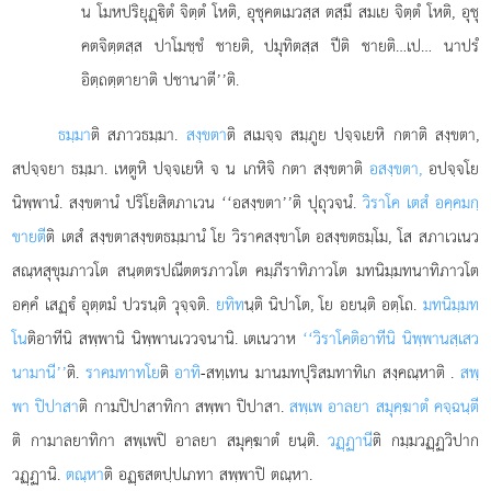
น โมหปริยุฏฺิตํ จิตฺตํ โหติ, อุชุคตเมวสฺส ตสฺมึ สมเย จิตฺตํ โหติ, อุชุ
คตจิตฺตสฺส ปาโมชฺชํ ชายติ, ปมุทิตสฺส ปีติ ชายติ…เป… นาปรํ
อิตฺถตฺตายาติ ปชานาตี’’ติ.
ธมฺมา
ติ สภาวธมฺมา.
สงฺขตา
ติ สเมจฺจ สมฺภูย ปจฺจเยหิ กตาติ สงฺขตา,
สปจฺจยา ธมฺมา. เหตูหิ ปจฺจเยหิ จ น เกหิจิ กตา สงฺขตาติ
อสงฺขตา,
อปจฺจโย
นิพฺพานํ. สงฺขตานํ ปริโยสิตภาเวน ‘‘อสงฺขตา’’ติ ปุถุวจนํ.
วิราโค เตสํ อคฺคมกฺ
ขายตี
ติ เตสํ สงฺขตาสงฺขตธมฺมานํ โย วิราคสงฺขาโต อสงฺขตธมฺโม, โส สภาเวเนว
สณฺหสุขุมภาวโต สนฺตตรปณีตตรภาวโต คมฺภีราทิภาวโต มทนิมฺมทนาทิภาวโต
อคฺคํ เสฏฺํ อุตฺตมํ ปวรนฺติ วุจฺจติ.
ยทิท
นฺติ นิปาโต, โย อยนฺติ อตฺโถ.
มทนิมฺมท
โน
ติอาทีนิ สพฺพานิ นิพฺพานเววจนานิ. เตเนวาห
‘‘วิราโคติอาทีนิ นิพฺพานสฺเสว
นามานี’’
ติ.
ราคมทาทโย
ติ
อาทิ
-สทฺเทน มานมทปุริสมทาทิเก สงฺคณฺหาติ
.
สพฺ
พา ปิปาสา
ติ กามปิปาสาทิกา สพฺพา ปิปาสา.
สพฺเพ อาลยา สมุคฺฆาตํ คจฺฉนฺตี
ติ กามาลยาทิกา สพฺเพปิ อาลยา สมุคฺฆาตํ ยนฺติ.
วฏฺฏานี
ติ กมฺมวฏฺฏวิปาก
วฏฺฏานิ.
ตณฺหา
ติ อฏฺสตปฺปเภทา สพฺพาปิ ตณฺหา.