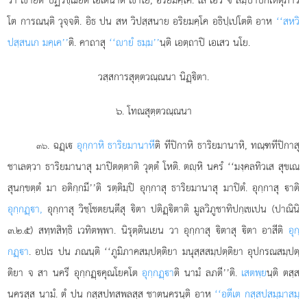
โต การณนฺติ วุจฺจติ. อิธ ปน สห วิปสฺสนาย อริยมคฺโค อธิปฺเปโตติ อาห
‘‘สหวิ
ปสฺสนเก มคฺเค’’
ติ. คาถาสุ
‘‘ายํ ธมฺม’’
นฺติ เอตฺถาปิ เอเสว นโย.
วสฺสการสุตฺตวณฺณนา นิฏฺิตา.
๖. โทณสุตฺตวณฺณนา
. ฉฏฺเ
อุกฺกาหิ ธาริยมานาหี
ติ ทีปิกาหิ ธาริยมานาหิ, ทณฺฑทีปิกาสุ
๓๖
ชาเลตฺวา ธาริยมานาสุ มาปิตตฺตาติ วุตฺตํ โหติ. ตฺหิ นครํ ‘‘มงฺคลทิวเส สุขเณ
สุนกฺขตฺตํ มา อติกฺกมี’’ติ รตฺติมฺปิ อุกฺกาสุ ธาริยมานาสุ มาปิตํ. อุกฺกาสุ าติ
อุกฺกฏฺา,
อุกฺกาสุ วิชฺโชตยนฺตีสุ
ิตา ปติฏฺิตาติ มูลวิภูชาทิปกฺเขเปน (ปาณินิ
๓.๒.๕) สทฺทสิทฺธิ เวทิตพฺพา. นิรุตฺตินเยน วา อุกฺกาสุ ิตาสุ ิตา อาสีติ
อุกฺ
กฏฺา
. อปเร ปน ภณนฺติ ‘‘ภูมิภาคสมฺปตฺติยา มนุสฺสสมฺปตฺติยา อุปกรณสมฺปตฺ
ติยา จ สา นครี อุกฺกฏฺคุณโยคโต
อุกฺกฏฺา
ติ นามํ ลภตี’’ติ.
เสตพฺย
นฺติ ตสฺส
นครสฺส นามํ. ตํ ปน กสฺสปทสพลสฺส ชาตนครนฺติ อาห
‘‘อตีเต กสฺสปสมฺมาสมฺ