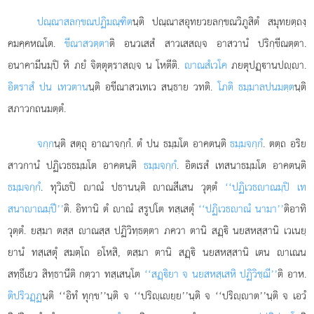
ปณฺณาสลกฺขณปฏิมณฺฑิต
นฺติ ปณฺณาสอุทยวยลกฺขณวิภูสิตํ สมุทยตฺถงฺ
คมคฺคหณโต.
ขีณาสวตฺตา
ติ อนวเสสํ สาวเสสฺจ อาสวานํ ปริกฺขีณตฺตา.
อนาคามีนมฺปิ หิ ภยํ จิตฺตุตฺราสฺจ น โหตีติ.
าณสํเวโค
ภยตุปฏฺานปฺา.
อิตราสํ ปน เทวตาน
นฺติ อขีณาสวเทเว สนฺธาย วทติ.
โภติ ธมฺมาลปนมตฺต
นฺติ
สภาวกถนมตฺตํ.
จกฺก
นฺติ สตฺถุ อาณาจกฺกํ. ตํ ปน ธมฺมโต อาคตนฺติ
ธมฺมจกฺกํ
. ตตฺถ อริย
สาวกานํ ปฏิเวธธมฺมโต อาคตนฺติ
ธมฺมจกฺกํ
. อิตเรสํ เทสนาธมฺมโต อาคตนฺติ
ธมฺมจกฺกํ
. ทุวิเธปิ าณํ ปธานนฺติ าณสีเสน วุตฺตํ
‘‘ปฏิเวธาณมฺปิ เท
สนาาณมฺปี’’
ติ. อิทานิ ตํ าณํ สรูปโต ทสฺเสตุํ
‘‘ปฏิเวธาณํ นามา’’
ติอาทิ
วุตฺตํ. ยสฺมา ตสฺส าณสฺส ปฏิวิทฺธตฺตา ภควา ตานิ สฏฺิ นยสหสฺสานิ เวเนยฺ
ยานํ ทสฺเสตุํ สมตฺโถ อโหสิ, ตสฺมา ตานิ สฏฺิ นยสหสฺสานิ เตน าเณน
สทฺธึเยว สิทฺธานีติ กตฺวา ทสฺเสนฺโต
‘‘สฏฺิยา จ นยสหสฺเสหิ ปฏิวิชฺฌี’’
ติ อาห.
ติปริวฏฺฏ
นฺติ ‘‘อิทํ ทุกฺข’’นฺติ จ ‘‘ปริฺเยฺย’’นฺติ จ ‘‘ปริฺาต’’นฺติ จ เอวํ