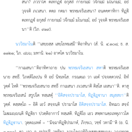
สนา? ภวราโค ตเทกฏฺํ อกุสลํ
กายกมฺมํ วจีกมฺมํ มโนกมฺมํ, อยํ
วุจฺจติ ภเวสนา. ตตฺถ กตมา พฺรหฺมจริเยสนา? อนฺตคฺคาหิกา ทิฏฺิ
ตเทกฏฺํ อกุสลํ กายกมฺมํ วจีกมฺมํ มโนกมฺมํ, อยํ วุจฺจติ พฺรหฺมจริเยส
นา’’ติ (วิภ. ๙๑๙).
นววิธมาโน
ติ ‘‘เสยฺยสฺส เสยฺโยหมสฺมี’’ติอาทินา (สํ. นิ. ๔.๑๐๘; ธ. ส.
๑๑๒๑; วิภ. ๘๖๖; มหานิ. ๒๑) อาคโต นววิธมาโน.
‘‘กาเมสนา’’ติอาทิคาถาย ปน
พฺรหฺมจริเยสนา สหา
ติ พฺรหฺมจริเยส
นาย สทฺธึ. วิภตฺติโลเปน หิ อยํ นิทฺเทโส. กรณตฺเถ วา เอตํ ปจฺจตฺตวจนํ. อิทํ
วุตฺตํ โหติ ‘‘พฺรหฺมจริเยสนาย สทฺธึ กาเมสนา ภเวสนาติ ติสฺโส เอสนา’’ติ. ตาสุ
พฺรหฺมจริเยสนํ สรูปโต ทสฺเสตุํ
‘‘อิติสจฺจปรามาโส, ทิฏฺิฏฺานา สมุสฺสยา’’
ติ
วุตฺตํ. ตสฺสตฺโถ – อิติ เอวํ สจฺจนฺติ ปรามาโส
อิติสจฺจปรามาโส
. อิทเมว สจฺจํ
โมฆมฺนฺติ ทิฏฺิยา ปวตฺติอาการํ ทสฺเสติ. ทิฏฺิโย เอว สพฺพานตฺถเหตุภาวโต
ทิฏฺิฏฺานา
. วุตฺตฺเหตํ – ‘‘มิจฺฉาทิฏฺิปรมาหํ, ภิกฺขเว, วชฺชํ วทามี’’ติ (อ. นิ.
๑.๓๑๐). ตา เอว จ อุปรูปริ วุทฺธิยา มานโลภาทิกิเลสสมุสฺสยเนน วฏฺฏทุกฺข