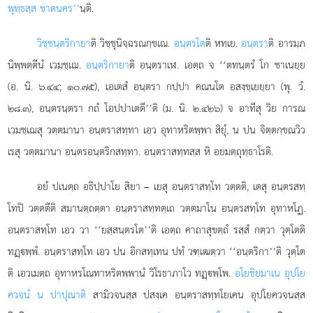
พุทฺธสฺส ชาตนคร’’
นฺติ.
วิชฺชนฺตริกายา
ติ วิชฺชุนิจฺฉรณกฺขเณ.
อนฺตรโต
ติ หทเย.
อนฺตรา
ติ อารมฺภ
นิพฺพตฺตีนํ เวมชฺเฌ.
อนฺตริกายา
ติ อนฺตราเฬ. เอตฺถ จ ‘‘ตทนฺตรํ โก ชาเนยฺย
(อ. นิ. ๖.๔๔; ๑๐.๗๕), เอเตสํ อนฺตรา กปฺปา คณนโต อสงฺขฺเยยฺยา (พุ. วํ.
๒๘.๓), อนฺตรนฺตรา กถํ โอปปาเตตี’’ติ (ม. นิ. ๒.๔๒๖) จ อาทีสุ วิย การณ
เวมชฺเฌสุ วตฺตมานา อนฺตราสทฺทา เอว อุทาหริตพฺพา สิยุํ, น ปน จิตฺตกฺขณวิว
เรสุ วตฺตมานา อนฺตรอนฺตริกสทฺทา. อนฺตราสทฺทสฺส หิ อยมตฺถุทฺธาโรติ.
อยํ ปเนตฺถ อธิปฺปาโย สิยา – เยสุ อนฺตราสทฺโท วตฺตติ, เตสุ อนฺตรสทฺ
โทปิ วตฺตตีติ สมานตฺถตฺตา อนฺตราสทฺทตฺเถ วตฺตมาโน อนฺตรสทฺโท อุทาหโฏ.
อนฺตราสทฺโท เอว วา ‘‘ยสฺสนฺตรโต’’ติ
เอตฺถ คาถาสุขตฺถํ รสฺสํ กตฺวา วุตฺโตติ
ทฏฺพฺพํ. อนฺตราสทฺโท เอว ปน อิกสทฺเทน ปทํ วฑฺเฒตฺวา ‘‘อนฺตริกา’’ติ วุตฺโต
ติ เอวเมตฺถ อุทาหรโณทาหริตพฺพานํ วิโรธาภาโว ทฏฺพฺโพ.
อโยชิยมาเน อุปโย
ควจนํ น ปาปุณาติ
สามิวจนสฺส ปสงฺเค อนฺตราสทฺทโยเคน อุปโยควจนสฺส