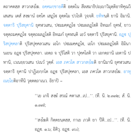
ตถาคตสฺส สาวกสงฺโฆ.
อคฺคมกฺขายตี
ติ อตฺตโน สีลสมาธิปฺาวิมุตฺติอาทิคุณวิ
เสเสน เตสํ สงฺฆานํ อคฺโค เสฏฺโ อุตฺตโม ปวโรติ วุจฺจติ.
ยทิท
นฺติ ยานิ อิมานิ.
จตฺตาริ ปุริสยุคานิ
ยุคฬวเสน, ปมมคฺคฏฺโ ปมผลฏฺโติ อิทเมกํ ยุคฬํ, ยาว
จตุตฺถมคฺคฏฺโ จตุตฺถผลฏฺโติ อิทเมกํ ยุคฬนฺติ เอวํ จตฺตาริ ปุริสยุคานิ.
อฏฺ ปุ
ริสปุคฺคลา
ติ ปุริสปุคฺคลวเสน เอโก ปมมคฺคฏฺโ, เอโก ปมผลฏฺโติ อิมินา
นเยน อฏฺ ปุริสปุคฺคลา. เอตฺถ จ ปุริโสติ วา ปุคฺคโลติ วา เอกตฺถานิ เอตานิ ป
ทานิ, เวเนยฺยวเสน ปเนวํ วุตฺตํ.
เอส ภควโต สาวกสงฺโฆ
ติ ยานิมานิ ยุคฬวเสน
จตฺตาริ ยุคานิ ปาฏิเยกฺกโต อฏฺ ปุริสปุคฺคลา, เอส ภควโต สาวกสงฺโฆ.
อาหุ
เนยฺโย
ติอาทีนิ วุตฺตตฺถาเนว. อิธาปิ –
‘‘เย เกจิ สงฺฆํ สรณํ คตาเส…เป…’’. (ที. นิ. ๒.๓๓๒; สํ. นิ.
๑.๓๗);
‘‘สงฺโฆติ กิตฺตยนฺตสฺส, กาเย ภวติ ยา ปีติ…เป…’’. (ที. นิ.
อฏฺ. ๑.๖; อิติวุ. อฏฺ. ๙๐);