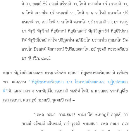
ติ วา, อฺํ ชีวํ อฺํ สรีรนฺติ วา, โหติ ตถาคโต ปรํ มรณาติ วา,
น โหติ ตถาคโต ปรํ มรณาติ วา, โหติ จ น จ โหติ ตถาคโต ปรํ
มรณาติ วา, เนว โหติ น น โหติ ตถาคโต ปรํ มรณาติ วา, ยา เอวรู
ปา ทิฏฺิ ทิฏฺิคตํ ทิฏฺิคหนํ ทิฏฺิกนฺตารํ ทิฏฺิวิสูกายิกํ ทิฏฺิวิปฺผนฺ
ทิตํ ทิฏฺิสํโยชนํ คาโห ปติฏฺาโห อภินิเวโส ปรามาโส กุมฺมคฺโค มิจฺ
ฉาปโถ มิจฺฉตฺตํ ติตฺถายตนํ วิปริเยสคฺคาโห, อยํ วุจฺจติ พฺรหฺมจริเยส
นา’’ติ (วิภ. ๙๑๙).
ตสฺมา ทิฏฺิคติกสมฺมตสฺส พฺรหฺมจริยสฺส เอสนา ทิฏฺพฺรหฺมจริเยสนาติ เวทิตพฺ
พา. เตเนวาห
‘‘ทิฏฺิพฺรหฺมจริเยสนา ปน โสตาปตฺติมคฺเคเนว ปฏิปฺปสฺสมฺภ
ตี’’
ติ. เอตฺตาวตา จ ราคทิฏฺิโย เอสนาติ
ทสฺสิตํ โหติ. น เกวลฺจ ราคทิฏฺิโย
เอว เอสนา, ตเทกฏฺํ กมฺมมฺปิ. วุตฺตมฺปิ เจตํ –
‘‘ตตฺถ กตมา กาเมสนา? กามราโค ตเทกฏฺํ อกุสลํ กา
ยกมฺมํ วจีกมฺมํ มโนกมฺมํ, อยํ วุจฺจติ กาเมสนา. ตตฺถ กตมา ภเว