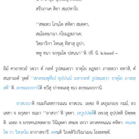
สรีรภาเค สิยา สมฺปหาโร.
‘‘สพฺเพว โภนฺโต สหิตา สมคฺคา,
สมฺโมทมานา กโรมฏฺภาเค;
วิตฺถาริกา โหนฺตุ ทิสาสุ ถูปา,
พหู ชนา จกฺขุมโต ปสนฺนา’’ติ. (ที. นิ. ๒.๒๓๗) –
อิมํ คาถาทฺวยํ วตฺวา ตํ กลหํ วูปสเมตฺวา ธาตุโย อฏฺธา ภาเชตฺวา อทาสิ, ตํ
สนฺธาเยตํ วุตฺตํ
‘‘สกลชมฺพุทีเป อุปฺปนฺนํ มหากลหํ วูปสเมตฺวา ธาตุโย ภาเชสฺ
สตี’’
ติ.
ลกฺขณจกฺกานี
ติ ทฺวีสุ ปาทตเลสุ ทฺเว ลกฺขณจกฺกานิ.
อาสเวนา
ติ
กมฺมกิเลสการเณน อาสเวน. เอตฺถ หิ เตภูมกฺจ กมฺมํ, อว
เสสา จ อกุสลา ธมฺมา ‘‘อาสวา’’ติ วุตฺตา.
เทวูปปตฺตี
ติ เทเวสุ อุปฺปตฺติ นิพฺพตฺ
ติ. เอตฺถ จ ยกฺขคนฺธพฺพตาย วินิมุตฺตา สพฺเพ เทวา เทวคฺคหเณน คหิตา.
คนฺธพฺ
โพ วา วิหงฺคโม
อากาสจารี.
อห
นฺติ วิภตฺติวิปริณาเมน โยเชตพฺพํ.