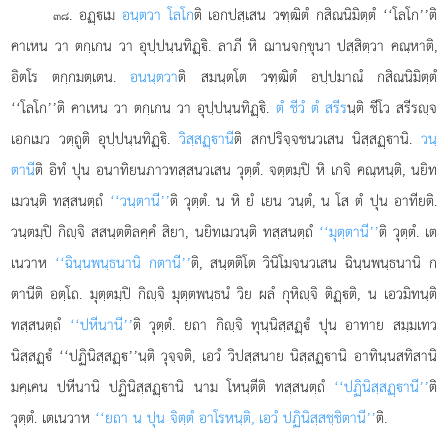
. อฏฺเม
อนฺตวา โลโก
ติ เอกปสฺเสน วฑฺฒิตํ กสิณนิมิตฺตํ ‘‘โลโก’’ติ
๓๘
คาเหน วา ตกฺเกน วา อุปฺปนฺนทิฏฺิ. ลาภี หิ ฌานจกฺขุนา ปสฺสิตฺวา คณฺหาติ,
อิตโร ตกฺกมตฺเตน.
อนนฺตวา
ติ สมนฺตโต วฑฺฒิตํ อปฺปมาณํ กสิณนิมิตฺตํ
‘‘โลโก’’ติ คาเหน วา ตกฺเกน วา อุปฺปนฺนทิฏฺิ.
ตํ ชีวํ ตํ สรีร
นฺติ ชีโว สรีรฺจ
เอกเมว วตฺถูติ อุปฺปนฺนทิฏฺิ.
วิสฺสฏฺานี
ติ สกปริจฺจชนวเสน นิสฺสฏฺานิ.
วนฺ
ตานี
ติ อิทํ ปุน อนาทิยนภาวทสฺสนวเสน วุตฺตํ. จตฺตมฺปิ หิ เกจิ คณฺหนฺติ, นยิท
เมวนฺติ ทสฺสนตฺถํ
‘‘วนฺตานี’’
ติ วุตฺตํ. น หิ ยํ เยน วนฺตํ, น โส ตํ ปุน อาทียติ.
วนฺตมฺปิ กิฺจิ สสนฺตติลคฺคํ สิยา, นยิทเมวนฺติ ทสฺสนตฺถํ
‘‘มุตฺตานี’’
ติ วุตฺตํ. เต
เนวาห
‘‘ฉินฺนพนฺธนานิ กตานี’’
ติ, สนฺตติโต วินิโมจนวเสน ฉินฺนพนฺธนานิ ก
ตานีติ อตฺโถ. มุตฺตมฺปิ กิฺจิ มุตฺตพนฺธนํ วิย ผลํ กุหิฺจิ ติฏฺติ, น เอวมิทนฺติ
ทสฺสนตฺถํ
‘‘ปหีนานี’’
ติ วุตฺตํ. ยถา กิฺจิ ทุนฺนิสฺสฏฺํ ปุน
อาทาย สมฺมเทว
นิสฺสฏฺํ ‘‘ปฏินิสฺสฏฺ’’นฺติ วุจฺจติ, เอวํ วิปสฺสนาย นิสฺสฏฺานิ อาทินฺนสทิสานิ
มคฺเคน ปหีนานิ ปฏินิสฺสฏฺานิ นาม โหนฺตีติ ทสฺสนตฺถํ
‘‘ปฏินิสฺสฏฺานี’’
ติ
วุตฺตํ. เตเนวาห
‘‘ยถา น ปุน จิตฺตํ อาโรหนฺติ, เอวํ ปฏินิสฺสชฺชิตานี’’
ติ.