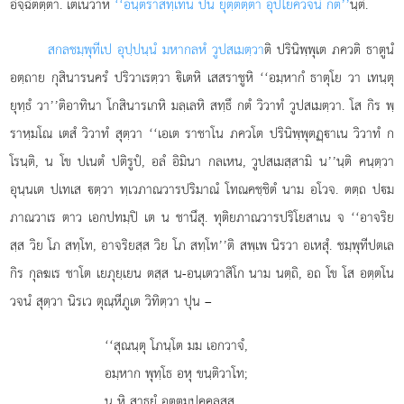
อิจฺฉิตตฺตา. เตเนวาห
‘‘อนฺตราสทฺเทน ปน ยุตฺตตฺตา อุปโยควจนํ กต’’
นฺติ.
สกลชมฺพุทีเป อุปฺปนฺนํ มหากลหํ วูปสเมตฺวา
ติ ปรินิพฺพุเต ภควติ ธาตูนํ
อตฺถาย กุสินารนครํ ปริวาเรตฺวา ิเตหิ เสสราชูหิ ‘‘อมฺหากํ ธาตุโย วา เทนฺตุ
ยุทฺธํ วา’’ติอาทินา โกสินารเกหิ มลฺเลหิ สทฺธึ กตํ วิวาทํ วูปสเมตฺวา. โส กิร พฺ
ราหฺมโณ เตสํ วิวาทํ สุตฺวา ‘‘เอเต ราชาโน ภควโต ปรินิพฺพุตฏฺาเน วิวาทํ ก
โรนฺติ, น โข ปเนตํ ปติรูปํ, อลํ อิมินา กลเหน, วูปสเมสฺสามิ น’’นฺติ คนฺตฺวา
อุนฺนเต ปเทเส ตฺวา ทฺเวภาณวารปริมาณํ โทณคชฺชิตํ นาม
อโวจ. ตตฺถ ปม
ภาณวาเร ตาว เอกปทมฺปิ เต น ชานึสุ. ทุติยภาณวารปริโยสาเน จ ‘‘อาจริย
สฺส วิย โภ สทฺโท, อาจริยสฺส วิย โภ สทฺโท’’ติ สพฺเพ นิรวา อเหสุํ. ชมฺพุทีปตเล
กิร กุลฆเร ชาโต เยภุยฺเยน ตสฺส น-อนฺเตวาสิโก นาม นตฺถิ, อถ โข โส อตฺตโน
วจนํ สุตฺวา นิรเว ตุณฺหีภูเต วิทิตฺวา ปุน –
‘‘สุณนฺตุ โภนฺโต มม เอกวาจํ,
อมฺหาก พุทฺโธ อหุ ขนฺติวาโท;
น หิ สาธุยํ อุตฺตมปุคฺคลสฺส,