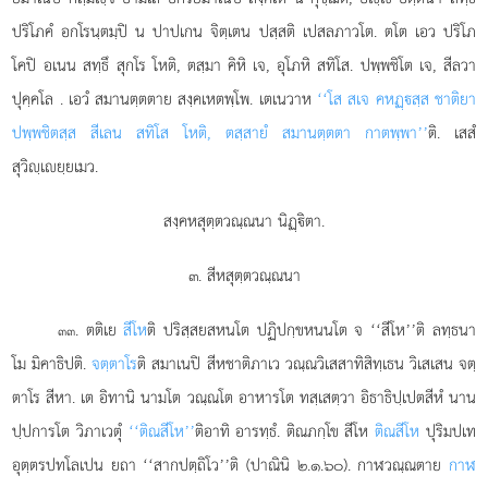
ปริโภคํ อกโรนฺตมฺปิ น ปาปเกน จิตฺเตน ปสฺสติ เปสลภาวโต. ตโต เอว ปริโภ
โคปิ อเนน สทฺธึ สุกโร โหติ, ตสฺมา คิหิ เจ, อุโภหิ สทิโส. ปพฺพชิโต เจ, สีลวา
ปุคฺคโล
. เอวํ สมานตฺตตาย สงฺคเหตพฺโพ. เตเนวาห
‘‘โส สเจ คหฏฺสฺส ชาติยา
ปพฺพชิตสฺส สีเลน สทิโส โหติ, ตสฺสายํ สมานตฺตตา กาตพฺพา’’
ติ. เสสํ
สุวิฺเยฺยเมว.
สงฺคหสุตฺตวณฺณนา นิฏฺิตา.
๓. สีหสุตฺตวณฺณนา
. ตติเย
สีโห
ติ ปริสฺสยสหนโต ปฏิปกฺขหนนโต จ ‘‘สีโห’’ติ ลทฺธนา
๓๓
โม มิคาธิปติ.
จตฺตาโร
ติ สมาเนปิ สีหชาติภาเว วณฺณวิเสสาทิสิทฺเธน วิเสเสน จตฺ
ตาโร สีหา. เต อิทานิ นามโต วณฺณโต อาหารโต ทสฺเสตฺวา อิธาธิปฺเปตสีหํ นาน
ปฺปการโต วิภาเวตุํ
‘‘ติณสีโห’’
ติอาทิ อารทฺธํ. ติณภกฺโข สีโห
ติณสีโห
ปุริมปเท
อุตฺตรปทโลเปน ยถา ‘‘สากปตฺถิโว’’ติ (ปาณินิ ๒.๑.๖๐). กาฬวณฺณตาย
กาฬ