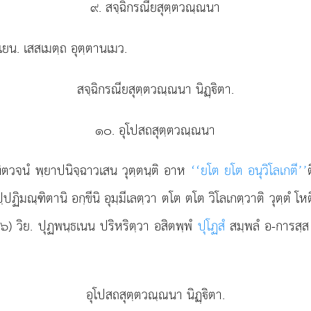
๙. สจฺฉิกรณียสุตฺตวณฺณนา
น. เสสเมตฺถ อุตฺตานเมว.
สจฺฉิกรณียสุตฺตวณฺณนา นิฏฺิตา.
๑๐. อุโปสถสุตฺตวณฺณนา
ฑิตวจนํ พฺยาปนิจฺฉาวเสน วุตฺตนฺติ อาห
‘‘ยโต ยโต อนุวิโลเกตี’’
ฏิมณฺฑิตานิ อกฺขีนิ อุมฺมีเลตฺวา ตโต ตโต วิโลเกตฺวาติ วุตฺตํ โห
๑๒๖) วิย. ปุฏพนฺธเนน ปริหริตฺวา อสิตพฺพํ
ปุโฏสํ
สมฺพลํ อ-การสฺส
อุโปสถสุตฺตวณฺณนา นิฏฺิตา.