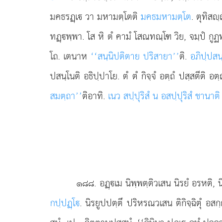
มคธรฏฺเ วา มหามตฺโตติ
มคธมหามตฺโต
. ตุทิส
ทฏฺพฺพา. โส หิ ตํ คามํ โสณทณฺโฑ วิย, จมฺปํ กู
โถ. เตนาห
‘‘สนฺนิปติตาย ปริสายา’’
ติ.
อภิปฺปสน
ปสนฺโนติ อธิปฺปาโย. ตํ ตํ กิจฺจํ อตฺถํ ปสฺสตี
สมตฺถา’’
ติอาทิ.
เนว สปฺปุริสํ น อสปฺปุริสํ ชานาติ
๑๘๘
. อฏฺเม นิพฺพตฺติวเสน นิรยํ อรหติ, 
กปฺปฏฺโ
. นิรยูปปตฺตึ ปริหรณวเสน ติกิจฺฉิตุํ อสก