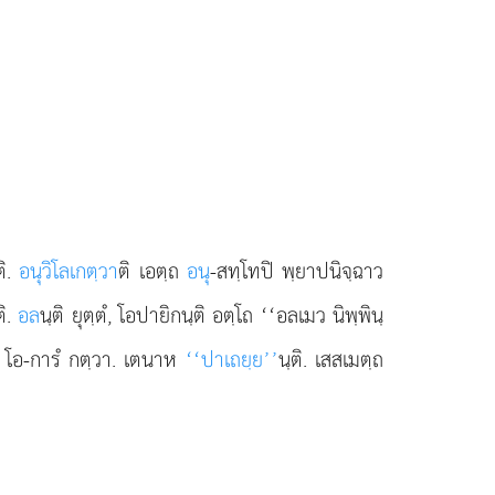
ติ.
อนุวิโลเกตฺวา
ติ เอตฺถ
อนุ
-สทฺโทปิ พฺยาปนิจฺฉาว
ติ.
อล
นฺติ ยุตฺตํ, โอปายิกนฺติ อตฺโถ ‘‘อลเมว นิพฺพินฺ
 โอ-การํ กตฺวา. เตนาห
‘‘ปาเถยฺย’’
นฺติ. เสสเมตฺถ