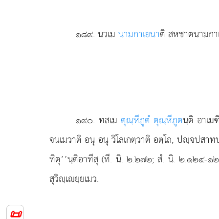
๑๘๙
. นวเม
นามกาเยนา
ติ สหชาตนามกาเย
๑๙๐
. ทสเม
ตุณฺหีภูตํ ตุณฺหีภูต
นฺติ อาเม
จนเมวาติ อนุ อนุ วิโลเกตฺวาติ อตฺโถ, ปฺจปสาทปฺป
ทิตุ’’นฺติอาทีสุ (ที. นิ. ๒.๒๗๒; สํ. นิ. ๒.๑๒๔-
สุวิฺเยฺยเมว.
📜