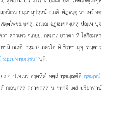
อว, พุทฺธานํ ปน วาโร น ปฺายติ. วิทตฺถิจตุรงฺคุลํ
จวิเธน ธมฺมานุปสฺสนํ กเถติ. ติฏฺนฺตุ วา เอวํ จตฺ
สตฺตโพชฺฌงฺเคสุ, อฺเ อฏฺมคฺคงฺเคสุ ปฺเห ปุจฺ
ฺปิ ภควา ตาวเทว กเถยฺย. กสฺมา? ยาวตา หิ โลกิยมหา
านิ กเถติ. กสฺมา? ภควโต หิ ชิวฺหา มุทุ, ทนฺตาว
นํ ธมฺมปทพฺยฺชน’’
นฺติ.
ฺยฺจ ปเทเนว สงฺคหิตํ. อตฺถํ พฺยฺเชตีติ
พฺยฺชนํ,
าลํ กเถนฺตสฺส
ตถาคตสฺส น กทาจิ เตสํ ปริยาทานํ