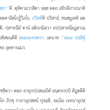
สฺสา’’
ติ. ตุทิคามวาสิตา จสฺส ตตฺถ อธิปติภาเวนาติ
ตฺตาลีสโกฏิวิภโว.
ปริสตี
ติ ปริสายํ, ชนสมูเหติ อตฺ
ติ, ปสาทนียํ านํ อติกฺกมิตฺวา อปฺปสาทนียฏฺาเน
อติสยนฺตีติ
อลมตฺถทสตรา
. เตนาห
‘‘อตฺเถ ปสฺสิตุํ
ฺถ อุตฺตานเมว.
ฺปชฺชิตฺวา ตตฺถ อายุกปฺปสฺิตํ อนฺตรกปฺปํ ติฏฺตีติ
อโก ภิกฺขุ กายานุปสฺสนํ ปุจฺฉติ, อฺโ เวทนานุปสฺ