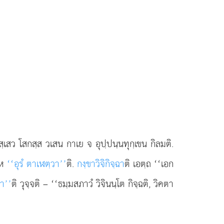
สฺเสว โสกสฺส วเสน กาเย จ อุปฺปนฺนทุกฺเขน กิลมติ.
าห
‘‘อุรํ ตาเฬตฺวา’’
ติ.
กงฺขาวิจิกิจฺฉา
ติ เอตฺถ ‘‘เอก
ฉา’’
ติ วุจฺจติ – ‘‘ธมฺมสภาวํ วิจินนฺโต กิจฺฉติ, วิคตา