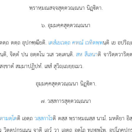
พฺราหฺมณสจฺจสุตฺตวณฺณนา นิฏฺิตา.
๖. อุมฺมคฺคสุตฺตวณฺณนา
 ตตฺถ ตตฺถ อุปกฑฺฒียติ.
เตสํเยเวตฺถ คหณํ เวทิตพฺพ
นฺติ เย อปริ
ฺติ, จิตฺตํ ปน อตฺตโน วเส วตฺเตนฺติ.
สห สีเลนา
ติ จาริตฺตวาริตฺ
ฺขาตํ สมฺมาปฏิปทํ. เสสํ สุวิฺเยฺยเมว.
อุมฺมคฺคสุตฺตวณฺณนา นิฏฺิตา.
๗. วสฺสการสุตฺตวณฺณนา
หามตฺโต
ติ เอตฺถ
วสฺสกาโร
ติ ตสฺส พฺราหฺมณสฺส นามํ. มหติยา อ
จว วิตฺตูปกรเณน จาติ เอวํ วา เอตฺถ อตฺโถ ทฏฺพฺโพ, อุปโภคูปกร