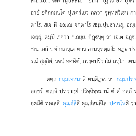
สนํ…เป… จิตฺตานุปสฺสนํ. ‘‘อิมินา ปุฏฺเ อหํ ปุจฺฉ
ฉายํ อติกฺกมนโต ปุเรตรํเยว ภควา จุทฺทสวิเธน กายา
ตาโร. สเจ หิ อฺเ จตฺตาโร สมฺมปฺปธาเนสุ, อฺเ
เฉยฺยุํ, ตมฺปิ ภควา กเถยฺย. ติฏฺนฺตุ วา เอเต อ
ชเน เอกํ ปทํ กเถนฺเต ตาว อานนฺทตฺเถโร อฏฺ ปท
รณํ สุผุสิตํ, วจนํ อคฬิตํ, ภวงฺคปริวาโส ลหุโก. เตน
ตตฺถ
ธมฺมเทสนา
ติ ตนฺติฏฺปนา.
ธมฺมปทพ
อกฺขรํ. ตฺหิ ปทวากฺยํ ปริจฺฉิชฺชมานํ ตํ ตํ อตฺ
อตฺถีติ ทสฺเสติ.
คุณธํสี
ติ คุณธํสนสีโล.
ปคพฺโพ
ติ ว