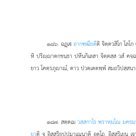
๑๘๖
. ฉฏฺเ
อากฑฺฒียตี
ติ จิตฺตวสิโก โลโก
หิ ปริฺาตกฺขนฺธา ปหีนกิเลสา จิตฺตสฺส วสํ คจฺฉน
ยาว โคตฺรภุาณํ, ตาว ปวตฺเตตพฺพํ สมถวิปสฺสนาสง
๑๘๗
. สตฺตเม
วสฺสกาโร พฺราหฺมโณ มคธม
ยา
ติ จ อิสฺสริยปฺปมาเณนาติ อตฺโถ, อิสฺสริเยน เ