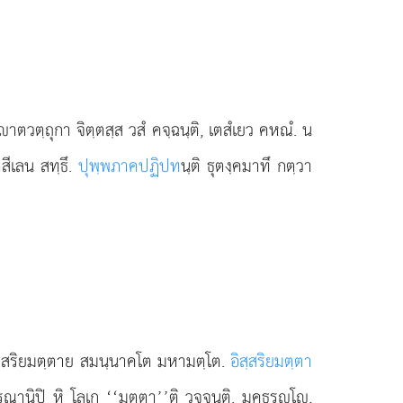
ฺาตวตฺถุกา จิตฺตสฺส วสํ คจฺฉนฺติ, เตสํเยว คหณํ. น
ตสีเลน สทฺธึ.
ปุพฺพภาคปฏิปท
นฺติ ธุตงฺคมาทึ กตฺวา
ิสฺสริยมตฺตาย สมนฺนาคโต มหามตฺโต.
อิสฺสริยมตฺตา
ณานิปิ หิ โลเก ‘‘มตฺตา’’ติ วุจฺจนฺติ. มคธรฺโ,