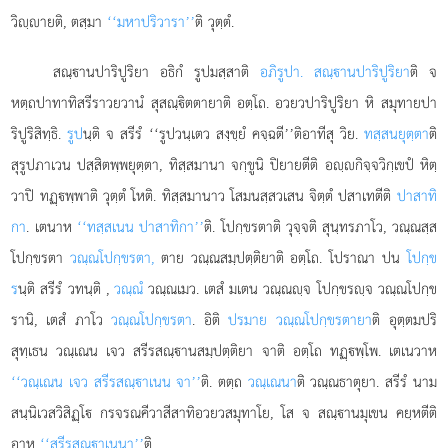
วิฺายติ, ตสฺมา
‘‘มหาปริวารา’’
ติ วุตฺตํ.
สณฺานปาริปูริยา อธิกํ รูปมสฺสาติ
อภิรูปา. สณฺานปาริปูริยา
ติ จ
หตฺถปาทาทิสรีราวยวานํ สุสณฺิตตายาติ อตฺโถ. อวยวปาริปูริยา หิ สมุทายปา
ริปูริสิทฺธิ.
รูป
นฺติ จ สรีรํ ‘‘รูปวนฺเตว สงฺขฺยํ คจฺฉตี’’ติอาทีสุ วิย.
ทสฺสนยุตฺตา
ติ
สุรูปภาเวน ปสฺสิตพฺพยุตฺตา, ทิสฺสมานา จกฺขูนิ ปิยายตีติ อฺกิจฺจวิกฺเขปํ หิตฺ
วาปิ ทฏฺพฺพาติ วุตฺตํ โหติ. ทิสฺสมานาว โสมนสฺสวเสน จิตฺตํ ปสาเทตีติ
ปาสาทิ
กา
. เตนาห
‘‘ทสฺสเนน ปาสาทิกา’’
ติ. โปกฺขรตาติ วุจฺจติ สุนฺทรภาโว, วณฺณสฺส
โปกฺขรตา
วณฺณโปกฺขรตา,
ตาย วณฺณสมฺปตฺติยาติ อตฺโถ. โปราณา ปน
โปกฺข
ร
นฺติ สรีรํ วทนฺติ
,
วณฺณํ
วณฺณเมว. เตสํ มเตน วณฺณฺจ โปกฺขรฺจ วณฺณโปกฺข
รานิ, เตสํ ภาโว
วณฺณโปกฺขรตา
. อิติ
ปรมาย วณฺณโปกฺขรตายา
ติ อุตฺตมปริ
สุทฺเธน วณฺเณน เจว สรีรสณฺานสมฺปตฺติยา จาติ อตฺโถ ทฏฺพฺโพ. เตเนวาห
‘‘วณฺเณน เจว สรีรสณฺาเนน จา’’
ติ. ตตฺถ
วณฺเณนา
ติ วณฺณธาตุยา. สรีรํ นาม
สนฺนิเวสวิสิฏฺโ กรจรณคีวาสีสาทิอวยวสมุทาโย, โส จ สณฺานมุเขน คยฺหตีติ
อาห
‘‘สรีรสณฺาเนนา’’
ติ.