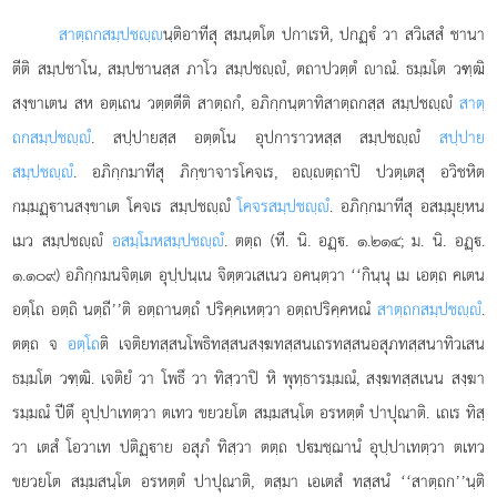
สาตฺถกสมฺปชฺ
นฺติอาทีสุ สมนฺตโต ปกาเรหิ, ปกฏฺํ วา สวิเสสํ ชานา
ตีติ สมฺปชาโน, สมฺปชานสฺส ภาโว สมฺปชฺํ, ตถาปวตฺตํ าณํ. ธมฺมโต วฑฺฒิ
สงฺขาเตน สห อตฺเถน
วตฺตตีติ สาตฺถกํ, อภิกฺกนฺตาทิสาตฺถกสฺส สมฺปชฺํ
สาตฺ
ถกสมฺปชฺํ
. สปฺปายสฺส อตฺตโน อุปการาวหสฺส สมฺปชฺํ
สปฺปาย
สมฺปชฺํ
. อภิกฺกมาทีสุ
ภิกฺขาจารโคจเร, อฺตฺถาปิ ปวตฺเตสุ อวิชหิต
กมฺมฏฺานสงฺขาเต โคจเร สมฺปชฺํ
โคจรสมฺปชฺํ
. อภิกฺกมาทีสุ อสมฺมุยฺหน
เมว สมฺปชฺํ
อสมฺโมหสมฺปชฺํ
. ตตฺถ (ที. นิ. อฏฺ. ๑.๒๑๔; ม. นิ. อฏฺ.
๑.๑๐๙) อภิกฺกมนจิตฺเต อุปฺปนฺเน จิตฺตวเสเนว อคนฺตฺวา ‘‘กินฺนุ เม เอตฺถ คเตน
อตฺโถ อตฺถิ นตฺถี’’ติ อตฺถานตฺถํ ปริคฺคเหตฺวา อตฺถปริคฺคหณํ
สาตฺถกสมฺปชฺํ
.
ตตฺถ จ
อตฺโถ
ติ เจติยทสฺสนโพธิทสฺสนสงฺฆทสฺสนเถรทสฺสนอสุภทสฺสนาทิวเสน
ธมฺมโต วฑฺฒิ. เจติยํ วา โพธึ วา ทิสฺวาปิ หิ พุทฺธารมฺมณํ, สงฺฆทสฺสเนน สงฺฆา
รมฺมณํ ปีตึ อุปฺปาเทตฺวา ตเทว ขยวยโต สมฺมสนฺโต อรหตฺตํ ปาปุณาติ. เถเร ทิสฺ
วา เตสํ โอวาเท ปติฏฺาย อสุภํ ทิสฺวา ตตฺถ ปมชฺฌานํ อุปฺปาเทตฺวา ตเทว
ขยวยโต สมฺมสนฺโต อรหตฺตํ ปาปุณาติ, ตสฺมา เอเตสํ ทสฺสนํ ‘‘สาตฺถก’’นฺติ