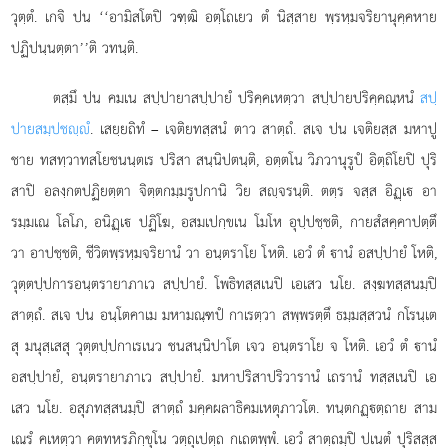
วุตฺตํ. เกจิ ปน ‘‘อามิสโตปิ วฑฺฒิ อตฺโถเยว ตํ นิสฺสาย พฺรหฺมจริยานุคฺคหาย
ปฏิปนฺนตฺตา’’ติ วทนฺติ.
ตสฺมึ ปน คมเน สปฺปายาสปฺปายํ ปริคฺคเหตฺวา สปฺปายปริคฺคณฺหนํ
สปฺ
ปายสมฺปชฺํ
. เสยฺยถิทํ – เจติยทสฺสนํ ตาว สาตฺถํ. สเจ ปน เจติยสฺส มหาปู
ชาย ทสทฺวาทสโยชนนฺตเร ปริสา สนฺนิปตนฺติ, อตฺตโน วิภวานุรูปํ อิตฺถิโยปิ ปุริ
สาปิ อลงฺกตปฏิยตฺตา จิตฺตกมฺมรูปกานิ วิย สฺจรนฺติ. ตตฺร จสฺส อิฏฺเ อา
รมฺมเณ โลโภ, อนิฏฺเ ปฏิโฆ, อสมเปกฺขเน โมโห อุปฺปชฺชติ, กายสํสคฺคาปตฺตึ
วา อาปชฺชติ, ชีวิตพฺรหฺมจริยานํ วา อนฺตราโย โหติ. เอวํ ตํ านํ อสปฺปายํ โหติ,
วุตฺตปฺปการอนฺตรายาภาเว สปฺปายํ. โพธิทสฺสเนปิ เอเสว นโย. สงฺฆทสฺสนมฺปิ
สาตฺถํ. สเจ ปน อนฺโตคาเม มหามณฺฑปํ กาเรตฺวา สพฺพรตฺตึ ธมฺมสฺสวนํ กโรนฺเต
สุ มนุสฺเสสุ วุตฺตปฺปกาเรเนว ชนสนฺนิปาโต เจว อนฺตราโย จ โหติ. เอวํ ตํ านํ
อสปฺปายํ, อนฺตรายาภาเว สปฺปายํ. มหาปริสาปริวารานํ เถรานํ ทสฺสเนปิ เอ
เสว นโย. อสุภทสฺสนมฺปิ สาตฺถํ มคฺคผลาธิคมเหตุภาวโต. ทนฺตกฏฺตฺถาย สาม
เณรํ คเหตฺวา คตทหรภิกฺขุโน วตฺถุเปตฺถ กเถตพฺพํ. เอวํ สาตฺถมฺปิ ปเนตํ ปุริสสฺส