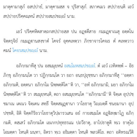
มาตุคามาสุภํ อสปฺปายํ, มาตุคามสฺส จ ปุริสาสุภํ. สภาคเมว สปฺปายนฺติ เอวํ
สปฺปายปริคฺคณฺหนํ สปฺปายสมฺปชฺํ นาม.
เอวํ
ปริคฺคหิตสาตฺถกสปฺปายสฺส ปน อฏฺตึสาย กมฺมฏฺาเนสุ อตฺตโน
จิตฺตรุจิยํ กมฺมฏฺานสงฺขาตํ โคจรํ อุคฺคเหตฺวา ภิกฺขาจารโคจเร ตํ คเหตฺวาว
คมนํ
โคจรสมฺปชฺํ
นาม.
อภิกฺกมาทีสุ
ปน อสมฺมุยฺหนํ
อสมฺโมหสมฺปชฺํ
. ตํ เอวํ เวทิตพฺพํ – อิธ
ภิกฺขุ อภิกฺกมนฺโต วา ปฏิกฺกมนฺโต วา ยถา อนฺธปุถุชฺชนา อภิกฺกมาทีสุ ‘‘อตฺตา
อภิกฺกมติ, อตฺตนา อภิกฺกโม นิพฺพตฺติโต’’ติ วา, ‘‘อหํ อภิกฺกมามิ, มยา อภิกฺกโม
นิพฺพตฺติโต’’ติ วา สมฺมุยฺหนฺติ, ตถา อสมฺมุยฺหนฺโต ‘‘อภิกฺกมามี’’ติ จิตฺเต อุปฺปชฺ
ชมาเน เตเนว จิตฺเตน สทฺธึ จิตฺตสมุฏฺานา วาโยธาตุ วิฺตฺตึ ชนยมานา อุปฺ
ปชฺชติ, อิติ จิตฺตกิริยวาโยธาตุวิปฺผารวเสน อยํ กายสมฺมโต อฏฺิสงฺฆาโฏ อภิกฺ
กมติ, ตสฺเสวํ อภิกฺกมโต เอเกกปทุทฺธรเณ ปถวีธาตุ, อาโปธาตูติ ทฺเว ธาตุโย
โอมตฺตา โหนฺติ มนฺทา, อิตรา ทฺเว อธิมตฺตา โหนฺติ พลวติโย. ตถา อติหรณวีติ