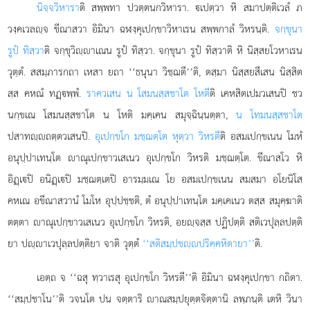
นิจฺจวิหารา
ติ สพฺพทา ปวตฺตนกวิหารา. เปตฺวา หิ สมาปตฺติเวลํ ภ
วงฺคเวลฺจ ขีณาสวา อิมินา ฉฬงฺคุเปกฺขาวิหาเรน สพฺพกาลํ วิหรนฺติ.
จกฺขุนา
รูปํ ทิสฺวา
ติ จกฺขุวิฺาเณน รูปํ ทิสฺวา. จกฺขุนา รูปํ ทิสฺวาติ
หิ นิสฺสยโวหาเรน
วุตฺตํ. สสมฺภารกถา เหสา ยถา ‘‘ธนุนา วิชฺฌตี’’ติ, ตสฺมา นิสฺสยสีเสน นิสฺสิต
สฺส คหณํ ทฏฺพฺพํ.
ราควเสน น โสมนสฺสชาโต โหตี
ติ เคหสิตเปมวเสนปิ ชว
นกฺขเณ โสมนสฺสชาโต น โหติ มคฺเคน สมุจฺฉินฺนตฺตา,
น โทมนสฺสชาโต
ปสาทฺถตฺตวเสนปิ.
อุเปกฺขโก มชฺฌตฺโต หุตฺวา วิหรตี
ติ อสมเปกฺขเนน โมหํ
อนุปฺปาเทนฺโต าณุเปกฺขาวเสเนว อุเปกฺขโก วิหรติ มชฺฌตฺโต. ขีณาสโว หิ
อิฏฺเปิ อนิฏฺเปิ มชฺฌตฺเตปิ อารมฺมเณ โย อสมเปกฺขเนน สมสมา อโยนิโส
คหเณ อขีณาสวานํ โมโห อุปฺปชฺชติ, ตํ อนุปฺปาเทนฺโต มคฺเคเนว ตสฺส สมุคฺฆาติ
ตตฺตา าณุเปกฺขาวเสเนว อุเปกฺขโก วิหรติ, อยฺจสฺส ปฏิปตฺติ สติเวปุลฺลปตฺติ
ยา ปฺาเวปุลฺลปตฺติยา จาติ วุตฺตํ
‘‘สติสมฺปชฺปริคฺคหิตายา’’
ติ.
เอตฺถ จ ‘‘ฉสุ ทฺวาเรสุ อุเปกฺขโก วิหรตี’’ติ อิมินา ฉฬงฺคุเปกฺขา กถิตา.
‘‘สมฺปชาโน’’ติ วจนโต ปน จตฺตาริ าณสมฺปยุตฺตจิตฺตานิ ลพฺภนฺติ เตหิ วินา