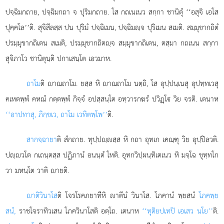
ปจฺฉิมกถาย, ปจฺฉิมกถา จ ปุริมกถาย. โส กถเนเนว สกฺกา ชานิตุํ ‘‘อสุจิ เอโส
ปุคฺคโล’’ติ. สุจิสีลสฺส ปน ปุริมํ ปจฺฉิเมน, ปจฺฉิมฺจ ปุริเมน สเมติ. สมฺมุขากถิตํ
ปรมฺมุขากถิเตน สเมติ, ปรมฺมุขากถิตฺจ สมฺมุขากถิเตน, ตสฺมา กถเนน สกฺกา
สุจิภาโว ชานิตุนฺติ ปกาเสนฺโต เอวมาห.
ถาโม
ติ าณถาโม. ยสฺส หิ าณถาโม นตฺถิ, โส อุปฺปนฺเนสุ อุปทฺทเวสุ
คเหตพฺพํ คหณํ กตฺตพฺพํ กิจฺจํ อปสฺสนฺโต อทฺวารกฆรํ ปวิฏฺโ วิย จรติ. เตนาห
‘‘อาปทาสุ, ภิกฺขเว, ถาโม เวทิตพฺโพ’’
ติ.
สากจฺฉายา
ติ สํกถาย. ทุปฺปฺสฺส หิ กถา อุทเก เคณฺฑุ วิย อุปฺปิลวติ.
ปฺวโต
กเถนฺตสฺส ปฏิภานํ อนนฺตํ โหติ. อุทกวิปฺผนฺทิเตเนว หิ มจฺโฉ ขุทฺทโก
วา มหนฺโต วาติ ายติ.
าติวินาโส
ติ โจรโรคภยาทีหิ าตีนํ วินาโส. โภคานํ พฺยสนํ
โภคพฺย
สนํ,
ราชโจราทิวเสน โภควินาโสติ อตฺโถ. เตนาห
‘‘ทุติยปเทปิ เอเสว นโย’’
ติ.