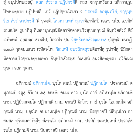
ยุํ อนุปฺปพนฺเธยฺยุํ.
ตสฺส สํวราย ปฏิปชฺชตี
ติ ตสฺส จกฺขุนฺทฺริยสฺส สติกวาเฏน
ปิทหนตฺถาย ปฏิปชฺชติ. เอวํ ปฏิปชฺชนฺโตเยว จ
‘‘รกฺขติ จกฺขุนฺทฺริยํ, จกฺขุนฺทฺ
ริเย สํวรํ อาปชฺชตี’’
ติ วุจฺจติ.
โสเตน สทฺทํ สุตฺวา
ติอาทีสุปิ เอเสว นโย. เอวมิทํ
สงฺเขปโต รูปาทีสุ กิเลสานุพนฺธนิมิตฺตาทิคฺคาหปริวชฺชนลกฺขณํ อินฺทฺริยสํวรํ สีลํ
เวทิตพฺพํ. อยเมตฺถ สงฺเขโป, วิตฺถาโร ปน
วิสุทฺธิมคฺคสํวณฺณนาสุ
(วิสุทฺธิ. มหาฏี.
๑.๑๓) วุตฺตนเยเนว เวทิตพฺโพ.
กิเลเสหิ อนวสิตฺตสุข
นฺติอาทีสุ รูปาทีสุ นิมิตฺตา
ทิคฺคาหปริวชฺชนลกฺขณตฺตา อินฺทฺริยสํวรสฺส กิเลเสหิ อนวสิตฺตสุขตา อวิกิณฺณ
สุขตา จสฺส วุตฺตา.
อภิกฺกมนํ
อภิกฺกนฺโต,
ปุรโต คมนํ. ปฏิกฺกมนํ
ปฏิกฺกนฺโต,
ปจฺจาคมนํ. ต
ทุภยมฺปิ จตูสุ อิริยาปเถสุ ลพฺภติ. คมเน ตาว ปุรโต กายํ อภิหรนฺโต อภิกฺกมติ
นาม, ปฏินิวตฺเตนฺโต ปฏิกฺกมติ นาม. าเนปิ ิตโกว กายํ ปุรโต โอณมนฺโต อภิ
กฺกมติ นาม, ปจฺฉโต อปนาเมนฺโต ปฏิกฺกมติ นาม. นิสชฺชายปิ นิสินฺนโกว อา
สนสฺส ปุริมองฺคาภิมุโข สํสรนฺโต อภิกฺกมติ นาม, ปจฺฉิมํ องฺคปฺปเทสํ ปจฺจาสํส
รนฺโต ปฏิกฺกมติ นาม. นิปชฺชายปิ เอเสว นโย.