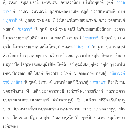
ติ, ตสฺมา สมฺผปฺปลาปํ ปชหนฺเตน อกาลวาทิตา ปริหริตพฺพาติ วุตฺตํ
‘‘กาล
วาที’’
ติ. กาเลน วทนฺเตนปิ อุภยานตฺถสาธนโต อภูตํ ปริวชฺเชตพฺพนฺติ อาห
‘‘ภูตวาที’’
ติ. ภูตฺจ วทนฺเตน ยํ อิธโลกปรโลกหิตสมฺปาทกํ, ตเทว วตฺตพฺพนฺติ
ทสฺเสตุํ
‘‘อตฺถวาที’’
ติ วุตฺตํ. อตฺถํ วทนฺเตนปิ โลกิยธมฺมสนฺนิสฺสิตเมว อวตฺวา
โลกุตฺตรธมฺมสนฺนิสฺสิตํ กตฺวา วตฺตพฺพนฺติ ทสฺสนตฺถํ
‘‘ธมฺมวาที’’
ติ วุตฺตํ. ยถา จ
อตฺโถ โลกุตฺตรธมฺมสนฺนิสฺสิโต โหติ, ตํ ทสฺเสตุํ
‘‘วินยวาที’’
ติ วุตฺตํ. ปฺจนฺนฺหิ
สํวรวินยานํ ปฺจนฺนฺจ ปหานวินยานํ วเสน วุจฺจมาโน อตฺโถ นิพฺพานาธิคมน
เหตุภาวโต โลกุตฺตรธมฺมสนฺนิสฺสิโต โหตีติ. เอวํ คุณวิเสสยุตฺโตว อตฺโถ วุจฺจมาโน
เทสนาโกสลฺเล สติ โสภติ, กิจฺจกโร จ โหติ, น อฺถาติ ทสฺเสตุํ
‘‘นิธานวตึ
วาจํ ภาสิตา’’
ติ วุตฺตํ. อิทานิ ตํ เทสนาโกสลฺลํ วิภาเวตุํ
‘‘กาเลนา’’
ติอาทิมาห.
ปุจฺฉาทิวเสน หิ โอติณฺณวาจาวตฺถุสฺมึ เอกํสาทิพฺยากรณวิภาคํ สลฺลกฺเขตฺวา
ปนาเหตูทาหรณสนฺทสฺสนาทึ ตํตํกาลานุรูปํ วิภาเวนฺติยา ปริมิตปริจฺฉินฺนรู
ปาย วิปุลตรคมฺภีโรทารปรมตฺถวิตฺถารสงฺคาหิกาย กถาย าณพลานุรูปํ ปเร
ยาถาวโต ธมฺเม ปติฏฺาเปนฺโต ‘‘เทสนากุสโล’’ติ วุจฺจตีติ เอวเมตฺถ อตฺถโยชนา
เวทิตพฺพา.