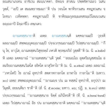
อเนสนาเภเทน อาชีเวน สมนฺนาคตา. อิทฺจ สาสเน ปพฺพชิตานํเยว วเสน
วุตฺตํ, ‘‘เยปิ เต สมณพฺราหฺมณา’’ติ ปน วจนโต พาหิรกวเสน คหฏฺวเสน จ
โยชนา เวทิตพฺพา. คหฏฺานมฺปิ หิ ชาติธมฺมกุลธมฺมเทสธมฺมวิโลมนวเสน
อฺถาปิ มิจฺฉาชีโว ลพฺภเตว.
าณทสฺสนายา
ติ เอตฺถ
าณทสฺสน
นฺติ มคฺคาณมฺปิ วุจฺจติ
ผลาณมฺปิ สพฺพฺุตฺาณมฺปิ ปจฺจเวกฺขณาณมฺปิ วิปสฺสนาาณมฺปิ. ‘‘กึ
นุ โข, อาวุโส, าณทสฺสนวิสุทฺธตฺถํ ภควติ พฺรหฺมจริยํ วุสฺสตี’’ติ (ม. นิ. ๑.๒๕๗)
หิ เอตฺถ มคฺคาณํ ‘‘าณทสฺสน’’นฺติ วุตฺตํ. ‘‘อยมฺโ อุตฺตริมนุสฺสธมฺโม อ
ลมริยาณทสฺสนวิเสโส อธิคโต ผาสุวิหาโร’’ติ (ม. นิ. ๑.๓๒๘) เอตฺถ ผลาณํ.
‘‘ภควโตปิ โข าณํ
อุทปาทิ สตฺตาหกาลกโต อาฬาโร กาลาโม’’ติ (มหาว.
๑๐) เอตฺถ สพฺพฺุตฺาณํ. ‘‘าณฺจ ปน เม ทสฺสนํ อุทปาทิ, อกุปฺปา เม
วิมุตฺติ, อยมนฺติมา ชาตี’’ติ (สํ. นิ. ๕.๑๐๘๑; มหาว. ๑๖; ปฏิ. ม. ๒.๓๐) เอตฺถ
ปจฺจเวกฺขณาณํ. ‘‘าณทสฺสนาย จิตฺตํ อภินีหรตี’’ติ (ที. นิ. ๑.๒๓๔-๒๓๕)
เอตฺถ วิปสฺสนาาณํ. อิธ ปน าณทสฺสนายาติ
มคฺคาณํ ‘‘าณทสฺสน’’นฺติ