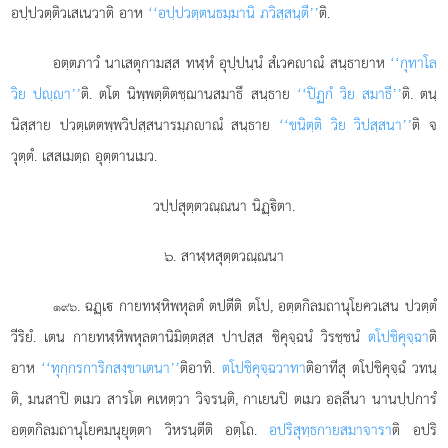
อปฺปวตฺติวเสเนวาติ อาห
‘‘อปฺปวตฺตนธมฺมานิ ภวิสฺสนฺตี’’
ติ.
อตฺตภาวํ นาเสตุกามสฺส ทฬฺหํ อุปฺปนฺนํ สํเวคาณํ สนฺธายาห
‘‘กุทาโล
วิย ปฺา’’
ติ. ตโต นิพฺพตฺติตชฺฌานสมาธึ สนฺธาย
‘‘ปิฏกํ วิย สมาธี’’
ติ. ตนฺ
นิสฺสาย ปวตฺเตตพฺพวิปสฺสนารมฺภาณํ สนฺธาย
‘‘ขนิตฺติ วิย วิปสฺสนา’’
ติ จ
วุตฺตํ. เสสเมตฺถ อุตฺตานเมว.
วปฺปสุตฺตวณฺณนา นิฏฺิตา.
๖. สาฬฺหสุตฺตวณฺณนา
. ฉฏฺเ
กายทฬฺหิพหุลตํ ตปตีติ ตโป, อตฺตกิลมถานุโยควเสน ปวตฺตํ
๑๙๖
วีริยํ. เตน กายทฬฺหิพหุลตานิมิตฺตสฺส ปาปสฺส ชิคุจฺฉนํ วิรชฺชนํ
ตโปชิคุจฺฉา
ติ
อาห
‘‘ทุกฺกรการิกสงฺขาเตนา’’
ติอาทิ.
ตโปชิคุจฺฉวาทา
ติอาทีสุ ตโปชิคุจฺฉํ วทนฺ
ติ, มนสาปิ ตเมว สารโต
คเหตฺวา วิจรนฺติ, กาเยนปิ ตเมว อลฺลีนา นานปฺปการํ
อตฺตกิลมถานุโยคมนุยุตฺตา วิหรนฺตีติ อตฺโถ.
อปริสุทฺธกายสมาจารา
ติ อปริ