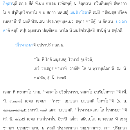
อิตฺตร
นฺติ ตฺจ สีลํ ทีเฆน กาเลน เวทิตพฺพํ, น อิตฺตเรน. ทฺวีหตีหฺหิ สํยตากา
โร จ สํวุตินฺทฺริยากาโร จ น สกฺกา ทสฺเสตุํ.
มนสิ กโรตา
ติ ตมฺปิ ‘‘สีลมสฺส ปริคฺค
เหสฺสามี’’ติ มนสิกโรนฺเตน ปจฺจเวกฺขนฺเตเนว สกฺกา ชานิตุํ, น อิตเรน.
ปฺว
ตา
ติ ตมฺปิ สปฺปฺเเนว ปณฺฑิเตน. พาโล หิ มนสิกโรนฺโตปิ ชานิตุํ น สกฺโกติ.
สํโวหาเรนา
ติ
อปราปรํ กถเนน.
‘‘โย หิ โกจิ มนุสฺเสสุ, โวหารํ อุปชีวติ;
เอวํ วาเสฏฺ ชานาหิ, วาณิโช โส น พฺราหฺมโณ’’ติ. (ม. นิ.
๒.๔๕๗; สุ. นิ. ๖๑๙) –
เอตฺถ หิ พฺยวหาโร นาม. ‘‘จตฺตาโร อริยโวหารา, จตฺตาโร อนริยโวหารา’’ติ (ที.
นิ. ๓.๓๑๓) เอตฺถ เจตนา. ‘‘สงฺขา สมฺา ปฺตฺติ โวหาโร’’ติ (ธ. ส.
๑๓๑๓-๑๓๑๕; มหานิ. ๗๓) เอตฺถ ปฺตฺติ. ‘‘โวหารมตฺเตน โส โวหเรยฺยา’’ติ
(สํ. นิ. ๑.๒๕) เอตฺถ กถาโวหาโร. อิธาปิ เอโสว อธิปฺเปโต. เอกจฺจสฺส หิ สมฺมุ
ขากถา ปรมฺมุขากถาย น สเมติ ปรมฺมุขากถา สมฺมุขากถาย. ตถา ปุริมกถา