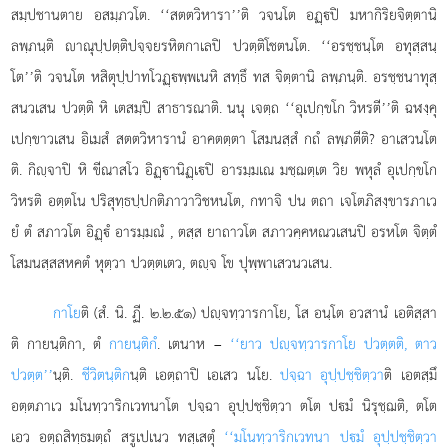
สมฺปชานตาย อสมฺภวโต. ‘‘สตตวิหารา’’ติ วจนโต อฏฺปิ มหากิริยจิตฺตานิ
ลพฺภนฺติ าณุปฺปตฺติปจฺจยรหิตกาเลปิ ปวตฺติโชตนโต. ‘‘อรชฺชนฺโต อทุสฺสนฺ
โต’’ติ วจนโต หสิตุปฺปาทโวฏฺพฺพเนหิ สทฺธึ ทส จิตฺตานิ ลพฺภนฺติ. อรชฺชนาทุสฺ
สนวเสน ปวตฺติ หิ เตสมฺปิ สาธารณาติ. นนุ เจตฺถ ‘‘อุเปกฺขโก วิหรตี’’ติ ฉฬงฺคุ
เปกฺขาวเสน อิเมสํ สตตวิหารานํ อาคตตฺตา โสมนสฺสํ กถํ ลพฺภตีติ? อาเสวนโต
ติ. กิฺจาปิ หิ ขีณาสโว อิฏฺานิฏฺเปิ อารมฺมเณ มชฺฌตฺเต วิย พหุลํ อุเปกฺขโก
วิหรติ อตฺตโน ปริสุทฺธปฺปกติภาวาวิชหนโต, กทาจิ ปน ตถา เจโตภิสงฺขารภาเว
ยํ ตํ สภาวโต อิฏฺํ อารมฺมณํ
, ตสฺส ยาถาวโต สภาวคฺคหณวเสนปิ อรหโต จิตฺตํ
โสมนสฺสสหคตํ หุตฺวา ปวตฺตเตว, ตฺจ โข ปุพฺพาเสวนวเสน.
กาโย
ติ (สํ. นิ. ฏี. ๒.๒.๕๑) ปฺจทฺวารกาโย, โส อนฺโต อวสานํ เอติสฺสา
ติ กายนฺติกา, ตํ
กายนฺติกํ
. เตนาห –
‘‘ยาว ปฺจทฺวารกาโย ปวตฺตติ, ตาว
ปวตฺต’’
นฺติ.
ชีวิตนฺติก
นฺติ เอตฺถาปิ เอเสว นโย.
ปจฺฉา อุปฺปชฺชิตฺวา
ติ เอตสฺมึ
อตฺตภาเว มโนทฺวาริกเวทนาโต ปจฺฉา อุปฺปชฺชิตฺวา ตโต ปมํ
นิรุชฺฌติ, ตโต
เอว อตฺถสิทฺธมตฺถํ สรูเปเนว ทสฺเสตุํ
‘‘มโนทฺวาริกเวทนา ปมํ อุปฺปชฺชิตฺวา