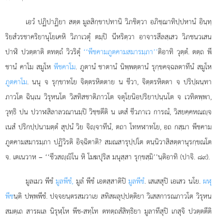
เอวํ
ปฏิปาฏิยา สตฺต มูลสิกฺขาปทานิ วิภชิตฺวา อภิชฺฌาทิปฺปหานํ อินฺทฺ
ริยสํวรชาคริยานุโยเคหิ วิภาเวตุํ ตมฺปิ นีหริตฺวา อาจารสีลสฺเสว วิภชนวเสน
ปาฬิ ปวตฺตาติ ตทตฺถํ วิวริตุํ
‘‘พีชคามภูตคามสมารมฺภา’’
ติอาทิ วุตฺตํ. ตตฺถ พี
ชานํ คาโม สมูโห
พีชคาโม
. ภูตานํ ชาตานํ นิพฺพตฺตานํ รุกฺขคจฺฉลตาทีนํ สมูโห
ภูตคาโม
. นนุ จ รุกฺขาทโย จิตฺตรหิตตาย น ชีวา, จิตฺตรหิตตา จ ปริปฺผนฺทา
ภาวโต ฉินฺเน วิรุหนโต วิสทิสชาติภาวโต จตุโยนิอปริยาปนฺนโต จ เวทิตพฺพา,
วุทฺธิ ปน ปวาฬสิลาลวณานมฺปิ วิชฺชตีติ น เตสํ ชีวภาเว การณํ, วิสยคฺคหณฺจ
เนสํ ปริกปฺปนามตฺตํ สุปนํ วิย จิฺจาทีนํ, ตถา โทหฬาทโย, อถ กสฺมา พีชคาม
ภูตคามสมารมฺภา ปฏิวิรติ อิจฺฉิตาติ? สมณสารุปฺปโต ตนฺนิวาสิสตฺตานุรกฺขณโต
จ. เตเนวาห – ‘‘ชีวสฺิโน หิ โมฆปุริส มนุสฺสา รุกฺขสฺมิ’’นฺติอาทิ (ปาจิ. ๘๙).
มูลเมว พีชํ
มูลพีชํ,
มูลํ พีชํ เอตสฺสาติปิ
มูลพีชํ
. เสเสสุปิ เอเสว นโย.
ผฬุ
พีช
นฺติ ปพฺพพีชํ. ปจฺจยนฺตรสมวาเย สทิสผลุปฺปตฺติยา วิเสสการณภาวโต วิรุหน
สมตฺเถ
สารผเล นิรุฬฺโห พีช-สทฺโท ตทตฺถสํสิทฺธิยา มูลาทีสุปิ เกสุจิ ปวตฺตตีติ