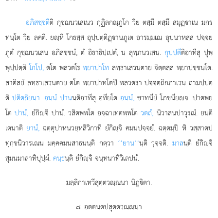
อภิสชฺชตี
ติ กุชฺฌนวเสเนว กุฏิลกณฺฏโก วิย ตสฺมึ ตสฺมึ สมุฏฺาเน มกร
ทนฺโต วิย ลคติ. ยฺหิ โกธสฺส อุปฺปตฺติฏฺานภูเต อารมฺมเณ อุปนาหสฺส ปจฺจย
ภูตํ กุชฺฌนวเสน อภิสชฺชนํ, ตํ อิธาธิปฺเปตํ, น ลุพฺภนวเสน.
กุปฺปตี
ติอาทีสุ ปุพฺ
พุปฺปตฺติ
โกโป,
ตโต พลวตโร
พฺยาปาโท
ลทฺธาเสวนตาย จิตฺตสฺส พฺยาปชฺชนโต.
สาติสยํ ลทฺธาเสวนตาย ตโต พฺยาปาทโตปิ พลวตรา ปจฺจตฺถิกภาเวน ถามปฺปตฺ
ติ
ปติตฺถิยนา. อนฺนํ ปาน
นฺติอาทีสุ อทียโต
อนฺนํ,
ขาทนียํ โภชนียฺจ. ปาตพฺย
โต
ปานํ,
ยํกิฺจิ ปานํ. วสิตพฺพโต อจฺฉาเทตพฺพโต
วตฺถํ,
นิวาสนปาวุรณํ. ยนฺติ
เตนาติ
ยานํ,
ฉตฺตุปาหนวยฺหสิวิกาทิ ยํกิฺจิ คมนปจฺจยํ. ฉตฺตมฺปิ หิ วสฺสาตป
ทุกฺขนิวารเณน มคฺคคมนสาธนนฺติ กตฺวา
‘‘ยาน’’
นฺติ วุจฺจติ.
มาล
นฺติ ยํกิฺจิ
สุมนมาลาทิปุปฺผํ.
คนฺธ
นฺติ ยํกิฺจิ จนฺทนาทิวิเลปนํ.
มลฺลิกาเทวีสุตฺตวณฺณนา นิฏฺิตา.
๘. อตฺตนฺตปสุตฺตวณฺณนา