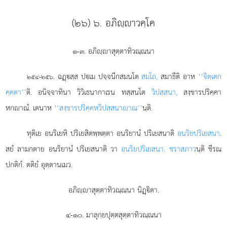
(๒๖) ๖. อภิฺาวคฺโค
๑-๓. อภิฺาสุตฺตาทิวณฺณนา
. ฉฏฺสฺส
ปเม ปจฺจนีกสมนโต
สมโถ,
สมาธีติ อาห
‘‘จิตฺเตก
๒๕๔-๒๕๖
คฺคตา’’
ติ. อนิจฺจาทินา วิวิเธนากาเรน ทสฺสนโต
วิปสฺสนา,
สงฺขารปริคฺคา
หกาณํ. เตนาห
‘‘สงฺขารปริคฺคหวิปสฺสนาาณ’’
นฺติ.
ทุติเย อนริเยหิ ปริเยสิตพฺพตฺตา อนริยานํ ปริเยสนาติ
อนริยปริเยสนา
.
สยํ ลามกตาย อนริยานํ ปริเยสนาติ วา
อนริยปริเยสนา. ชราสภาว
นฺติ ชีรณ
ปกติกํ. ตติยํ อุตฺตานเมว.
อภิฺาสุตฺตาทิวณฺณนา นิฏฺิตา.
๔-๑๐. มาลุกฺยปุตฺตสุตฺตาทิวณฺณนา