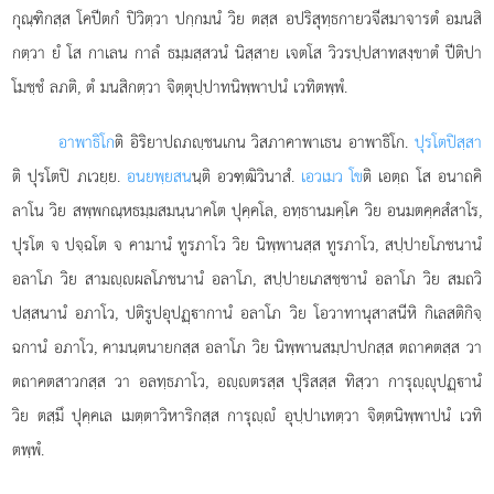
กุณฺฑิกสฺส โคปีตกํ ปิวิตฺวา ปกฺกมนํ วิย ตสฺส อปริสุทฺธกายวจีสมาจารตํ อมนสิ
กตฺวา ยํ โส กาเลน กาลํ
ธมฺมสฺสวนํ นิสฺสาย เจตโส วิวรปฺปสาทสงฺขาตํ ปีติปา
โมชฺชํ ลภติ, ตํ มนสิกตฺวา จิตฺตุปฺปาทนิพฺพาปนํ เวทิตพฺพํ.
อาพาธิโก
ติ
อิริยาปถภฺชนเกน วิสภาคาพาเธน อาพาธิโก.
ปุรโตปิสฺสา
ติ ปุรโตปิ ภเวยฺย.
อนยพฺยสน
นฺติ อวฑฺฒิวินาสํ.
เอวเมว โข
ติ เอตฺถ โส อนาถคิ
ลาโน วิย สพฺพกณฺหธมฺมสมนฺนาคโต ปุคฺคโล, อทฺธานมคฺโค วิย อนมตคฺคสํสาโร,
ปุรโต จ ปจฺฉโต จ คามานํ ทูรภาโว วิย นิพฺพานสฺส ทูรภาโว, สปฺปายโภชนานํ
อลาโภ วิย สามฺผลโภชนานํ อลาโภ, สปฺปายเภสชฺชานํ อลาโภ
วิย สมถวิ
ปสฺสนานํ อภาโว, ปติรูปอุปฏฺากานํ อลาโภ วิย โอวาทานุสาสนีหิ กิเลสติกิจฺ
ฉกานํ อภาโว, คามนฺตนายกสฺส อลาโภ วิย นิพฺพานสมฺปาปกสฺส ตถาคตสฺส วา
ตถาคตสาวกสฺส วา อลทฺธภาโว, อฺตรสฺส ปุริสสฺส ทิสฺวา การุฺุปฏฺานํ
วิย ตสฺมึ ปุคฺคเล เมตฺตาวิหาริกสฺส การุฺํ อุปฺปาเทตฺวา จิตฺตนิพฺพาปนํ เวทิ
ตพฺพํ.