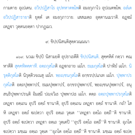
กามตาย อุเปเตน.
อวิปฺปฏิสาโร อุปทหาตพฺโพ
ติ อมงฺกุภาโว อุปเนตพฺโพ.
อลํ
เต
อวิปฺปฏิสารายา
ติ ยุตฺตํ เต อมงฺกุภาวาย. เสสเมตฺถ อุตฺตานเมวาติ. อฏฺมํ
เหฏฺา วุตฺตนยตฺตา ปากฏเมว.
๙. ขิปฺปนิสนฺติสุตฺตวณฺณนา
. นวเม ขิปฺปํ นิสามยติ อุปธาเรตีติ
ขิปฺปนิสนฺติ
. สุคฺคหิตํ กตฺวา คณฺ
๑๖๙
หาตีติ
สุคฺคหิตคฺคาหี. อตฺถกุสโล
ติ อฏฺกถาย เฉโก.
ธมฺมกุสโล
ติ ปาฬิยํ เฉโก.
นิ
รุตฺติกุสโล
ติ นิรุตฺติวจเนสุ เฉโก.
พฺยฺชนกุสโล
ติ อกฺขรปฺปเภเท เฉโก.
ปุพฺพาปร
กุสโล
ติ อตฺถปุพฺพาปรํ, ธมฺมปุพฺพาปรํ, อกฺขรปุพฺพาปรํ, พฺยฺชนปุพฺพาปรํ, อนุ
สนฺธิปุพฺพาปรนฺติ อิมสฺมึ ปฺจวิเธ ปุพฺพาปเร เฉโก. ตตฺถ
อตฺถปุพฺพาปรกุสโล
ติ
เหฏฺา อตฺเถน อุปริ อตฺถํ ชานาติ, อุปริ อตฺเถน เหฏฺา อตฺถํ ชานาติ. กถํ? โส
หิ เหฏฺา อตฺถํ เปตฺวา อุปริ อตฺเถ วุตฺเต ‘‘เหฏฺา อตฺโถ อตฺถี’’ติ ชานาติ.
อุปริ อตฺถํ เปตฺวา เหฏฺา อตฺเถ วุตฺเตปิ ‘‘อุปริ อตฺโถ อตฺถี’’ติ ชานาติ. อุภโต
เปตฺวา มชฺเฌ อตฺเถ วุตฺเต ‘‘อุภโต อตฺโถ อตฺถี’’ติ ชานาติ. มชฺเฌ อตฺถํ เปตฺ