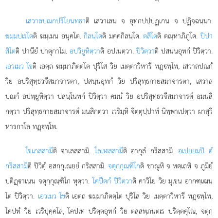
เสวาลปณกปริโยนทฺธา
ติ เสวาเลน จ อุทกปปฺปฏเกน จ ปฏิจฺฉนฺนา.
ฆมฺมปเรโต
ติ ฆมฺเมน อนุคโต.
กิลนฺโต
ติ
มคฺคกิลนฺโต.
ตสิโต
ติ ตณฺหาภิภูโต.
ปิปา
สิโต
ติ ปานียํ ปาตุกาโม.
อปวิยูหิตฺวา
ติ อปเนตฺวา.
ปิวิตฺวา
ติ ปสนฺนอุทกํ ปิวิตฺวา.
เอวเมว โข
ติ เอตฺถ ฆมฺมาภิตตฺโต ปุริโส วิย เมตฺตาวิหารี ทฏฺพฺโพ, เสวาลปณกํ
วิย อปริสุทฺธวจีสมาจารตา, ปสนฺนอุทกํ วิย ปริสุทฺธกายสมาจารตา, เสวาล
ปณกํ อปพฺยูหิตฺวา ปสนฺโนทกํ ปิวิตฺวา คมนํ วิย อปริสุทฺธวจีสมาจารตํ อมนสิ
กตฺวา ปริสุทฺธกายสมาจารตํ มนสิกตฺวา เวริมฺหิ จิตฺตุปฺปาทํ นิพฺพาเปตฺวา ผาสุวิ
หารกาโล ทฏฺพฺโพ.
โขเภสฺสามี
ติ จาเลสฺสามิ.
โลเฬสฺสามี
ติ อากุลํ กริสฺสามิ.
อเปยฺยมฺปิ ตํ
กริสฺสามี
ติ ปิวิตุํ อสกฺกุเณยฺยํ กริสฺสามิ.
จตุกฺกุณฺฑิโก
ติ ชาณูหิ จ หตฺเถหิ จ ภูมิยํ
ปติฏฺาเนน จตุกฺกุณฺฑิโก หุตฺวา.
โคปีตกํ ปิวิตฺวา
ติ คาวิโย วิย มุเขน อากฑฺเฒนฺ
โต ปิวิตฺวา.
เอวเมว โข
ติ เอตฺถ ฆมฺมาภิตตฺโต ปุริโส วิย เมตฺตาวิหารี ทฏฺพฺโพ,
โคปทํ วิย เวริปุคฺคโล, โคปเท ปริตฺตอุทกํ วิย ตสฺสพฺภนฺตเร ปริตฺตคุโณ, จตุกฺ