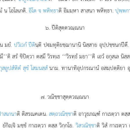
ฺมํ น โอโลเกติ.
อิโต จ พหิทฺธา
ติ อิมมฺหา สาสนา พหิทฺธา.
ปุพฺพกา
๖. ปีติสุตฺตวณฺณนา
ยน มยํ.
ปวิเวกํ ปีติ
นฺติ ปมทุติยชฺฌานานิ นิสฺสาย อุปฺปชฺชนกปีตึ
มี’’ติ สรํ ขิปิตฺวา ตสฺมึ วิรทฺเธ ‘‘วิรทฺธํ มยา’’ติ เอวํ อกุสเล นิ
ุสลูปสํหิตํ สุขํ โสมนสฺสํ
นาม. ทานาทิอุปกรณานํ อสมฺปตฺติยา อ
๗. วณิชฺชาสุตฺตวณฺณนา
ปาสเกนา
ติ ติสรณคเตน.
สตฺถวณิชฺชา
ติ อาวุธภณฺฑํ กาเรตฺวา ตสฺส
ิ ยํกิฺจิ มชฺชํ กาเรตฺวา ตสฺส วิกฺกโย.
วิสวณิชฺชา
ติ วิสํ กาเรตฺวา