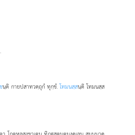
.
ฺข
นฺติ กายปสาทวตฺถุกํ ทุกฺขํ.
โทมนสฺส
นฺติ โทมนสฺส
ฺตตฺตา โกตูหลสงฺขาเตน ทิฏฺสุตมุตมงฺคเลน สมนฺนาค