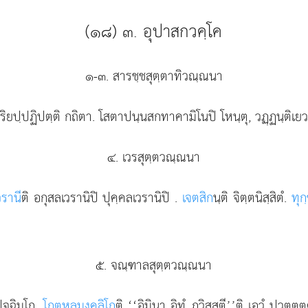
(๑๘) ๓. อุปาสกวคฺโค
๑-๓. สารชฺชสุตฺตาทิวณฺณนา
ริยปฺปฏิปตฺติ กถิตา. โสตาปนฺนสกทาคามิโนปิ โหนฺตุ, วฏฺฏนฺติเยว
๔. เวรสุตฺตวณฺณนา
วรานี
ติ อกุสลเวรานิปิ ปุคฺคลเวรานิปิ
.
เจตสิก
นฺติ จิตฺตนิสฺสิตํ.
ทุก
๕. จณฺฑาลสุตฺตวณฺณนา
ปจฺฉิมโก.
โกตูหลมงฺคลิโก
ติ ‘‘อิมินา อิทํ ภวิสฺสตี’’ติ เอวํ ปวต