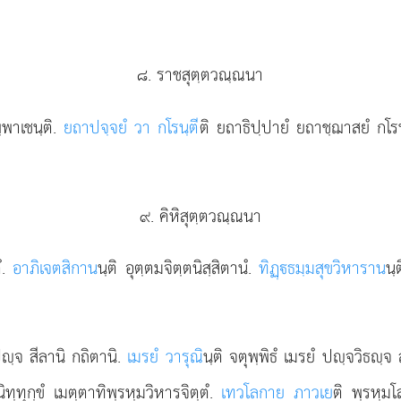
๘. ราชสุตฺตวณฺณนา
ฺพาเชนฺติ.
ยถาปจฺจยํ วา กโรนฺตี
ติ ยถาธิปฺปายํ ยถาชฺฌาสยํ กโร
๙. คิหิสุตฺตวณฺณนา
ตํ.
อาภิเจตสิกาน
นฺติ อุตฺตมจิตฺตนิสฺสิตานํ.
ทิฏฺธมฺมสุขวิหาราน
นฺ
ปฺจ สีลานิ กถิตานิ.
เมรยํ วารุณิ
นฺติ จตุพฺพิธํ เมรยํ ปฺจวิธฺจ 
นิทฺทุกฺขํ เมตฺตาทิพฺรหฺมวิหารจิตฺตํ.
เทวโลกาย ภาวเย
ติ พฺรหฺม