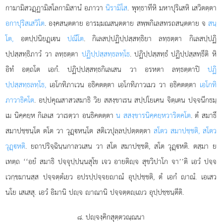
กามามิสวฏฺฏามิสโลกามิสานํ อภาวา
นิรามิโส
. พุทฺธาทีหิ มหาปุริเสหิ เสวิตตฺตา
อกาปุริสเสวิโต
. องฺคสนฺตตาย อารมฺมณสนฺตตาย สพฺพกิเลสทรถสนฺตตาย จ
สนฺ
โต,
อตปฺปนิยฏฺเน
ปณีโต
. กิเลสปฺปฏิปฺปสฺสทฺธิยา ลทฺธตฺตา กิเลสปฺปฏิ
ปฺปสฺสทฺธิภาวํ วา ลทฺธตฺตา
ปฏิปฺปสฺสทฺธลทฺโธ
. ปฏิปฺปสฺสทฺธํ ปฏิปฺปสฺสทฺธีติ หิ
อิทํ อตฺถโต เอกํ. ปฏิปฺปสฺสทฺธกิเลเสน
วา อรหตา ลทฺธตฺตาปิ
ปฏิ
ปฺปสฺสทฺธลทฺโธ,
เอโกทิภาเวน อธิคตตฺตา เอโกทิภาวเมว วา อธิคตตฺตา
เอโกทิ
ภาวาธิคโต
. อปฺปคุณสาสวสมาธิ วิย สสงฺขาเรน สปฺปโยเคน
จิตฺเตน ปจฺจนีกธมฺ
เม นิคฺคยฺห กิเลเส วาเรตฺวา อนธิคตตฺตา
น สสงฺขารนิคฺคยฺหวาริตคโต
. ตํ สมาธึ
สมาปชฺชนฺโต ตโต วา วุฏฺหนฺโต สติเวปุลฺลปฺปตฺตตฺตา
สโตว สมาปชฺชติ, สโตว
วุฏฺหติ
. ยถาปริจฺฉินฺนกาลวเสน วา สโต สมาปชฺชติ, สโต วุฏฺหติ. ตสฺมา ย
เทตฺถ ‘‘อยํ สมาธิ ปจฺจุปฺปนฺนสุโข เจว อายติฺจ สุขวิปาโก จา’’ติ เอวํ ปจฺจ
เวกฺขมานสฺส ปจฺจตฺตํเยว อปรปฺปจฺจยาณํ อุปฺปชฺชติ, ตํ เอกํ าณํ. เอเสว
นโย เสเสสุ. เอวํ อิมานิ ปฺจ าณานิ ปจฺจตฺตฺเว อุปฺปชฺชนฺตีติ.
๘. ปฺจงฺคิกสุตฺตวณฺณนา