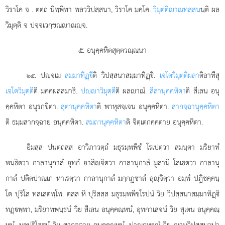
วิราโค จ
. ตตฺถ นิพฺพิทา พลววิปสฺสนา, วิราโค มคฺโค.
วิมุตฺติาณทสฺสน
นฺติ ผล
วิมุตฺติ จ ปจฺจเวกฺขณาณฺจ.
๕. อนุคฺคหิตสุตฺตวณฺณนา
. ปฺจเม
สมฺมาทิฏฺี
ติ วิปสฺสนาสมฺมาทิฏฺิ.
เจโตวิมุตฺติผลา
ติอาทีสุ
๒๕
เจโตวิมุตฺตี
ติ มคฺคผลสมาธิ.
ปฺาวิมุตฺตี
ติ ผลาณํ.
สีลานุคฺคหิตา
ติ สีเลน อนุ
คฺคหิตา อนุรกฺขิตา.
สุตานุคฺคหิตา
ติ พาหุสจฺเจน อนุคฺคหิตา.
สากจฺฉานุคฺคหิตา
ติ ธมฺมสากจฺฉาย อนุคฺคหิตา.
สมถานุคฺคหิตา
ติ จิตฺเตกคฺคตาย อนุคฺคหิตา.
อิมสฺส ปนตฺถสฺส อาวิภาวตฺถํ มธุรมฺพพีชํ โรเปตฺวา สมนฺตา มริยาทํ
พนฺธิตฺวา กาลานุกาลํ อุทกํ อาสิฺจิตฺวา กาลานุกาลํ มูลานิ โสเธตฺวา กาลานุ
กาลํ ปติตปาณเก หาเรตฺวา กาลานุกาลํ มกฺกฏชาลํ ลุฺจิตฺวา อมฺพํ ปฏิชคฺคนฺ
โต ปุริโส ทสฺเสตพฺโพ. ตสฺส หิ ปุริสสฺส มธุรมฺพพีชโรปนํ วิย วิปสฺสนาสมฺมาทิฏฺิ
ทฏฺพฺพา, มริยาทพนฺธนํ วิย สีเลน อนุคฺคณฺหนํ, อุทกาเสจนํ
วิย สุเตน อนุคฺคณฺ
หนํ, มูลปริโสธนํ วิย สากจฺฉาย อนุคฺคณฺหนํ, ปาณกหรณํ วิย ฌานวิปสฺสนาปา