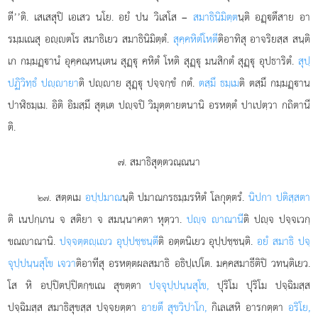
ตี’’ติ. เสเสสุปิ เอเสว นโย. อยํ ปน วิเสโส –
สมาธินิมิตฺต
นฺติ อฏฺตึสาย อา
รมฺมเณสุ อฺตโร สมาธิเยว สมาธินิมิตฺตํ.
สุคฺคหิตํ
โหตี
ติอาทิสุ อาจริยสฺส สนฺติ
เก กมฺมฏฺานํ อุคฺคณฺหนฺเตน สุฏฺุ คหิตํ โหติ สุฏฺุ มนสิกตํ สุฏฺุ อุปธาริตํ.
สุปฺ
ปฏิวิทฺธํ ปฺายา
ติ ปฺาย สุฏฺุ ปจฺจกฺขํ กตํ.
ตสฺมึ ธมฺเม
ติ ตสฺมึ กมฺมฏฺาน
ปาฬิธมฺเม. อิติ อิมสฺมึ สุตฺเต ปฺจปิ วิมุตฺตายตนานิ อรหตฺตํ ปาเปตฺวา กถิตานี
ติ.
๗. สมาธิสุตฺตวณฺณนา
. สตฺตเม
อปฺปมาณ
นฺติ ปมาณกรธมฺมรหิตํ โลกุตฺตรํ.
นิปกา ปติสฺสตา
๒๗
ติ เนปกฺเกน จ สติยา จ สมนฺนาคตา หุตฺวา.
ปฺจ าณานี
ติ ปฺจ ปจฺจเวกฺ
ขณาณานิ.
ปจฺจตฺตฺเว อุปฺปชฺชนฺตี
ติ อตฺตนิเยว อุปฺปชฺชนฺติ.
อยํ สมาธิ ปจฺ
จุปฺปนฺนสุโข เจวา
ติอาทีสุ อรหตฺตผลสมาธิ อธิปฺเปโต. มคฺคสมาธีติปิ วทนฺติเยว.
โส หิ อปฺปิตปฺปิตกฺขเณ สุขตฺตา
ปจฺจุปฺปนฺนสุโข,
ปุริโม ปุริโม ปจฺฉิมสฺส
ปจฺฉิมสฺส สมาธิสุขสฺส ปจฺจยตฺตา
อายตึ สุขวิปาโก,
กิเลเสหิ อารกตฺตา
อริโย,