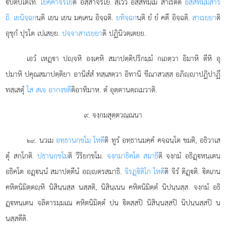
ปิตปโตโท.
โยคฺคาจริโย
ติ อสฺสาจริโย. สฺเวว อสฺสทมฺเม สาเรตีติ
อสฺสทมฺมสาร
ถิ. เยนิจฺฉก
นฺติ เยน เยน มคฺเคน อิจฺฉติ.
ยทิจฺฉก
นฺติ ยํ ยํ คตึ อิจฺฉติ.
สาเรยฺยา
ติ
อุชุกํ ปุรโต เปเสยฺย.
ปจฺจาสาเรยฺยา
ติ ปฏินิวตฺเตยฺย.
เอวํ เหฏฺา ปฺจหิ องฺเคหิ สมาปตฺติปริกมฺมํ กเถตฺวา อิมาหิ ตีหิ อุ
ปมาหิ ปคุณสมาปตฺติยา อานิสํสํ ทสฺเสตฺวา อิทานิ ขีณาสวสฺส อภิฺาปฏิปาฏึ
ทสฺเสตุํ
โส สเจ อากงฺขตี
ติอาทิมาห. ตํ อุตฺตานตฺถเมวาติ.
๙. จงฺกมสุตฺตวณฺณนา
. นวเม
อทฺธานกฺขโม โหตี
ติ ทูรํ อทฺธานมคฺคํ คจฺฉนฺโต ขมติ, อธิวาเส
๒๙
ตุํ สกฺโกติ.
ปธานกฺขโม
ติ วีริยกฺขโม.
จงฺกมาธิคโต สมาธี
ติ จงฺกมํ อธิฏฺหนฺเตน
อธิคโต อฏฺนฺนํ สมาปตฺตีนํ อฺตรสมาธิ.
จิรฏฺิติโก โหตี
ติ จิรํ ติฏฺติ. ิตเกน
คหิตนิมิตฺตฺหิ นิสินฺนสฺส นสฺสติ, นิสินฺเนน คหิตนิมิตฺตํ นิปนฺนสฺส. จงฺกมํ อธิ
ฏฺหนฺเตน จลิตารมฺมเณ คหิตนิมิตฺตํ ปน ิตสฺสปิ นิสินฺนสฺสปิ นิปนฺนสฺสปิ น
นสฺสตีติ.