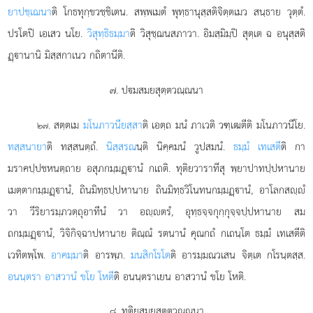
ยาปชฺเฌนา
ติ โกธทุกฺขวชฺชิเตน. สพฺพเมตํ พุทฺธานุสฺสติจิตฺตเมว สนฺธาย วุตฺตํ.
ปรโตปิ เอเสว นโย.
วิสุทฺธิธมฺมา
ติ วิสุชฺฌนสภาวา. อิมสฺมิมฺปิ สุตฺเต ฉ อนุสฺสติ
ฏฺานานิ มิสฺสกาเนว กถิตานีติ.
๗. ปมสมยสุตฺตวณฺณนา
. สตฺตเม
มโนภาวนียสฺสา
ติ เอตฺถ มนํ ภาเวติ วฑฺเฒตีติ มโนภาวนีโย.
๒๗
ทสฺสนายา
ติ ทสฺสนตฺถํ.
นิสฺสรณ
นฺติ นิคฺคมนํ วูปสมนํ.
ธมฺมํ เทเสตี
ติ กา
มราคปฺปชหนตฺถาย อสุภกมฺมฏฺานํ กเถติ. ทุติยวาราทีสุ พฺยาปาทปฺปหานาย
เมตฺตากมฺมฏฺานํ, ถินมิทฺธปฺปหานาย ถินมิทฺธวิโนทนกมฺมฏฺานํ, อาโลกสฺํ
วา วีริยารมฺภวตฺถุอาทีนํ วา อฺตรํ, อุทฺธจฺจกุกฺกุจฺจปฺปหานาย สม
ถกมฺมฏฺานํ, วิจิกิจฺฉาปหานาย ติณฺณํ รตนานํ คุณกถํ กเถนฺโต ธมฺมํ เทเสตีติ
เวทิตพฺโพ.
อาคมฺมา
ติ อารพฺภ.
มนสิกโรโต
ติ อารมฺมณวเสน จิตฺเต กโรนฺตสฺส.
อนนฺตรา อาสวานํ ขโย โหตี
ติ อนนฺตราเยน อาสวานํ ขโย โหติ.
๘. ทุติยสมยสุตฺตวณฺณนา