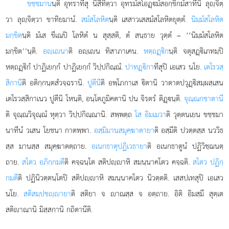
ขชฺชมาน
นฺติ
อุทราทีสุ นิสีทิตฺวา อุทรมํสโอฏฺมํสอกฺขิกมํสาทีนิ ลุฺจิตฺ
วา ลุฺจิตฺวา ขาทิยมานํ.
สมํสโลหิต
นฺติ เสสาวเสสมํสโลหิตยุตฺตํ.
นิมฺมํสโลหิต
มกฺขิต
นฺติ มํเส ขีเณปิ โลหิตํ น สุสฺสติ, ตํ สนฺธาย วุตฺตํ – ‘‘นิมฺมํสโลหิต
มกฺขิต’’นฺติ.
อฺเนา
ติ อฺเน ทิสาภาเคน.
หตฺถฏฺิก
นฺติ จตุสฏฺิเภทมฺปิ
หตฺถฏฺิกํ ปาฏิเยกฺกํ ปาฏิเยกฺกํ วิปฺปกิณฺณํ.
ปาทฏฺิกา
ทีสุปิ เอเสว นโย.
เตโรวสฺ
สิกานี
ติ อติกฺกนฺตสํวจฺฉรานิ.
ปูตีนี
ติ อพฺโภกาเส ิตานิ วาตาตปวุฏฺิสมฺผสฺเสน
เตโรวสฺสิกาเนว ปูตีนิ โหนฺติ, อนฺโตภูมิคตานิ ปน จิรตรํ ติฏฺนฺติ.
จุณฺณกชาตานี
ติ จุณฺณวิจุณฺณํ หุตฺวา วิปฺปกิณฺณานิ. สพฺพตฺถ
โส อิมเมวา
ติ วุตฺตนเยน ขชฺชมา
นาทีนํ วเสน โยชนา กาตพฺพา.
อสฺมิมานสมุคฺฆาตายา
ติ อสฺมีติ ปวตฺตสฺส นววิธ
สฺส มานสฺส สมุคฺฆาตตฺถาย.
อเนกธาตุปฏิเวธายา
ติ อเนกธาตูนํ ปฏิวิชฺฌนตฺ
ถาย.
สโตว อภิกฺกมตี
ติ คจฺฉนฺโต สติปฺาหิ สมนฺนาคโตว คจฺฉติ.
สโตว ปฏิกฺ
กมตี
ติ ปฏินิวตฺตนฺโตปิ สติปฺาหิ สมนฺนาคโตว นิวตฺตติ. เสสปเทสุปิ เอเสว
นโย.
สติสมฺปชฺายา
ติ สติยา จ าณสฺส จ อตฺถาย. อิติ อิมสฺมึ สุตฺเต
สติาณานิ มิสฺสกานิ กถิตานีติ.