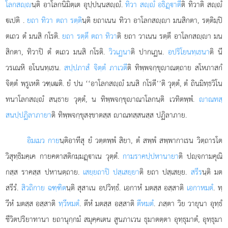
โลกสฺ
นฺติ อาโลกนิมิตฺเต อุปฺปนฺนสฺํ.
ทิวา สฺํ อธิฏฺาตี
ติ ทิวาติ สฺํ
เปติ
.
ยถา ทิวา ตถา รตฺติ
นฺติ ยถาเนน ทิวา อาโลกสฺา มนสิกตา, รตฺติมฺปิ
ตเถว ตํ มนสิ กโรติ.
ยถา รตฺตึ ตถา ทิวา
ติ ยถา วาเนน รตฺตึ อาโลกสฺา มน
สิกตา, ทิวาปิ ตํ ตเถว มนสิ กโรติ.
วิวเฏนา
ติ ปากเฏน.
อปริโยนทฺเธนา
ติ นี
วรเณหิ อโนนทฺเธน.
สปฺปภาสํ จิตฺตํ ภาเวตี
ติ ทิพฺพจกฺขุาณตฺถาย สโหภาสกํ
จิตฺตํ พฺรูเหติ วฑฺเฒติ. ยํ ปน ‘‘อาโลกสฺํ
มนสิ กโรตี’’ติ วุตฺตํ, ตํ ถินมิทฺธวิโน
ทนาโลกสฺํ สนฺธาย วุตฺตํ, น ทิพฺพจกฺขุาณาโลกนฺติ เวทิตพฺพํ.
าณทสฺ
สนปฺปฏิลาภายา
ติ ทิพฺพจกฺขุสงฺขาตสฺส าณทสฺสนสฺส ปฏิลาภาย.
อิมเมว กาย
นฺติอาทีสุ ยํ วตฺตพฺพํ สิยา, ตํ สพฺพํ สพฺพากาเรน วิตฺถารโต
วิสุทฺธิมคฺเค กายคตาสติกมฺมฏฺาเน วุตฺตํ.
กามราคปฺปหานายา
ติ ปฺจกามคุณิ
กสฺส ราคสฺส ปหานตฺถาย.
เสยฺยถาปิ ปสฺเสยฺยา
ติ ยถา ปสฺเสยฺย.
สรีร
นฺติ มต
สรีรํ.
สิวถิกาย ฉฑฺฑิต
นฺติ สุสาเน อปวิทฺธํ. เอกาหํ มตสฺส อสฺสาติ
เอกาหมตํ
. ทฺ
วีหํ มตสฺส อสฺสาติ
ทฺวีหมตํ
. ตีหํ มตสฺส อสฺสาติ
ตีหมตํ
. ภสฺตา วิย วายุนา อุทฺธํ
ชีวิตปริยาทานา ยถานุกฺกมํ สมุคฺคเตน สูนภาเวน ธุมาตตฺตา อุทฺธุมาตํ, อุทฺธุมา