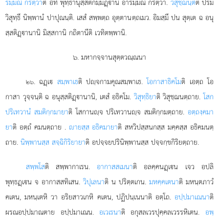
รมฺมณํ กริตฺวา
ติ อิทํ พุทฺธานุสฺสติกมฺมฏฺานํ อารมฺมณํ กริตฺวา.
วิสุชฺฌนฺตี
ติ ปรม
วิสุทฺธึ นิพฺพานํ ปาปุณนฺติ. เสสํ สพฺพตฺถ อุตฺตานตฺถเมว. อิมสฺมึ ปน สุตฺเต ฉ อนุ
สฺสติฏฺานานิ มิสฺสกานิ กถิตานีติ เวทิตพฺพานิ.
๖. มหากจฺจานสุตฺตวณฺณนา
. ฉฏฺเ
สมฺพาเธ
ติ ปฺจกามคุณสมฺพาเธ.
โอกาสาธิคโม
ติ เอตฺถ โอ
๒๖
กาสา วุจฺจนฺติ ฉ อนุสฺสติฏฺานานิ, เตสํ อธิคโม.
วิสุทฺธิยา
ติ วิสุชฺฌนตฺถาย.
โสก
ปริเทวานํ สมติกฺกมายา
ติ โสกานฺจ ปริเทวานฺจ สมติกฺกมตฺถาย.
อตฺถงฺคมา
ยา
ติ อตฺถํ คมนตฺถาย
.
ายสฺส อธิคมายา
ติ สหวิปสฺสนกสฺส มคฺคสฺส อธิคมนตฺ
ถาย.
นิพฺพานสฺส สจฺฉิกิริยายา
ติ อปจฺจยปรินิพฺพานสฺส ปจฺจกฺขกิริยตฺถาย.
สพฺพโส
ติ สพฺพากาเรน.
อากาสสเมนา
ติ อลคฺคนฏฺเน เจว อปลิ
พุทฺธฏฺเน จ อากาสสทิเสน.
วิปุเลนา
ติ น ปริตฺตเกน.
มหคฺคเตนา
ติ มหนฺตภาวํ
คเตน, มหนฺเตหิ วา อริยสาวเกหิ คเตน, ปฏิปนฺเนนาติ อตฺโถ.
อปฺปมาเณนา
ติ
ผรณอปฺปมาณตาย อปฺปมาเณน.
อเวเรนา
ติ อกุสลเวรปุคฺคลเวรรหิเตน.
อพฺ