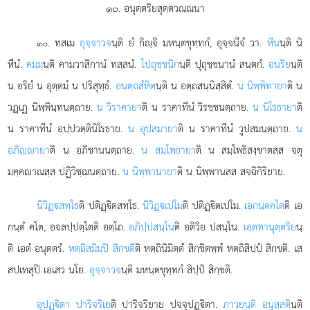
๑๐. อนุตฺตริยสุตฺตวณฺณนา
. ทสเม
อุจฺจาวจ
นฺติ ยํ กิฺจิ มหนฺตขุทฺทกํ, อุจฺจนีจํ วา.
หีน
นฺติ นิ
๓๐
หีนํ.
คมฺม
นฺติ คามวาสิกานํ ทสฺสนํ.
โปถุชฺชนิก
นฺติ ปุถุชฺชนานํ สนฺตกํ.
อนริย
นฺติ
น อริยํ น อุตฺตมํ น ปริสุทฺธํ.
อนตฺถสํหิต
นฺติ น อตฺถสนฺนิสฺสิตํ.
น นิพฺพิทายา
ติ น
วฏฺเฏ นิพฺพินฺทนตฺถาย.
น วิราคายา
ติ น ราคาทีนํ วิรชฺชนตฺถาย.
น นิโรธายา
ติ
น ราคาทีนํ อปฺปวตฺตินิโรธาย.
น อุปสมายา
ติ น ราคาทีนํ วูปสมนตฺถาย.
น
อภิฺายา
ติ น อภิชานนตฺถาย.
น สมฺโพธายา
ติ น สมฺโพธิสงฺขาตสฺส จตุ
มคฺคาณสฺส ปฏิวิชฺฌนตฺถาย.
น นิพฺพานายา
ติ น นิพฺพานสฺส สจฺฉิกิริยาย.
นิวิฏฺสทฺโธ
ติ ปติฏฺิตสทฺโธ.
นิวิฏฺเปโม
ติ
ปติฏฺิตเปโม.
เอกนฺตคโต
ติ เอ
กนฺตํ คโต, อจลปฺปตฺโตติ อตฺโถ.
อภิปฺปสนฺโน
ติ อติวิย ปสนฺโน.
เอตทานุตฺตริย
นฺ
ติ เอตํ อนุตฺตรํ.
หตฺถิสฺมิมฺปิ สิกฺขตี
ติ หตฺถินิมิตฺตํ
สิกฺขิตพฺพํ หตฺถิสิปฺปํ สิกฺขติ. เส
สปเทสุปิ เอเสว นโย.
อุจฺจาวจ
นฺติ มหนฺตขุทฺทกํ สิปฺปํ สิกฺขติ.
อุปฏฺิตา ปาริจริเย
ติ ปาริจริยาย ปจฺจุปฏฺิตา.
ภาวยนฺติ อนุสฺสติ
นฺติ