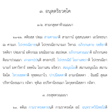
๓. อนุตฺตริยวคฺโค
๑-๒. สามกสุตฺตาทิวณฺณนา
. ตติยสฺส
ปเม
สามคามเก
ติ สามกานํ อุสฺสนฺนตฺตา เอวํลทฺธนา
๒๑-๒๒
เม คามเก.
โปกฺขรณิยาย
นฺติ โปกฺขรณิยานามเก วิหาเร.
อภิกฺกนฺตาย รตฺติยา
ติ
รตฺติยา ปมยามํ อติกฺกมฺม มชฺฌิมยาเม สมฺปตฺเต.
อภิกฺกนฺตวณฺณา
ติ อภิกฺกนฺตอ
ติมนาปวณฺณา.
เกวลกปฺป
นฺติ สกลกปฺปํ.
โปกฺขรณิยํ โอภาเสตฺวา
ติ โปกฺขรณิยา
นามกํ มหาวิหารํ อตฺตโน โอภาเสน ผริตฺวา.
สมนุฺโ
ติ สมานอนุฺโ สมาน
จิตฺโต.
โทวจสฺสตา
ติ ทุพฺพจภาโว.
ปาปมิตฺตตา
ติ ลามกมิตฺตตา
. อิมสฺมึ สุตฺเต
ปริหานิยธมฺมาว กถิตา. ทุติเย อปริหานิยธมฺมา โลกุตฺตรมิสฺสกา กถิตา.
๓. ภยสุตฺตวณฺณนา
. ตติเย
กามราครตฺตาย
นฺติ กามราครตฺโต อยํ.
ฉนฺทราควินิพทฺโธ
ติ
๒๓