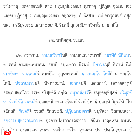
วาโยธาตุ, รตฺตวณฺณมฺหิ สาเร ปทุมปุปฺผวณฺณา สุภธาตุ, ปูติภูเต จุณฺเณ เจว
เผคฺคุปปฏิกาสุ จ อมนุฺวณฺณา อสุภธาตุ, ตํ นิสฺสาย อมุํ ทารุกฺขนฺธํ อสุภ
นฺตฺเวว อธิมุจฺเจยฺย สลฺลกฺเขยฺยาติ. อิมสฺมึ สุตฺเต มิสฺสกวิหาโร นาม กถิโต.
๑๒. นาคิตสุตฺตวณฺณนา
. ทฺวาทสเม
คามนฺตวิหาริ
นฺติ คามนฺตเสนาสนวาสึ.
สมาหิตํ นิสินฺน
นฺ
๔๒
ติ ตสฺมึ คามนฺตเสนาสเน สมาธึ อปฺเปตฺวา นิสินฺนํ.
อิทานิม
นฺติ อิทานิ อิมํ.
สมาธิมฺหา จาเวสฺสตี
ติ สมาธิโต อุฏฺาเปสฺสติ.
น อตฺตมโน โหมี
ติ น สกมโน
โหมิ.
ปจลายมาน
นฺติ นิทฺทายมานํ.
เอกตฺต
นฺติ เอกสภาวํ, เอกคฺคตาภูตํ
อรฺสฺํเยว จิตฺเต กริสฺสตีติ อตฺโถ.
อนุรกฺขิสฺสตี
ติ อนุคฺคณฺหิสฺสติ.
อวิมุตฺตํ
วา จิตฺตํ วิโมเจสฺสตี
ติ อฺสฺมึ กาเล อวิมุตฺตํ จิตฺตํ อิทานิ ปฺจหิ วิมุตฺตีหิ วิโม
จยิสฺสติ.
ริฺจตี
ติ วชฺเชติ วิสฺสชฺเชติ.
ปฏิปณาเมตฺวา
ติ
ปนุทิตฺวา วิสฺสชฺเชตฺวา.
อุจฺจารปสฺสาวกมฺมายา
ติ อุจฺจารปสฺสาวกรณตฺถาย. อิมินา เอตฺตเกน าเนน
สตฺถารา อรฺเสนาสนสฺส วณฺโณ กถิโต. สุตฺตสฺส ปน ปมโกฏฺาเส ยํ
📜