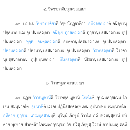
๕. วิชฺชาภาคิยสุตฺตวณฺณนา
. ปฺจเม
วิชฺชาภาคิยา
ติ วิชฺชาโกฏฺาสิกา.
อนิจฺจสฺา
ติ อนิจฺจานุ
๓๕
ปสฺสนาาเณ อุปฺปนฺนสฺา.
อนิจฺเจ ทุกฺขสฺา
ติ ทุกฺขานุปสฺสนาาเณ อุปฺ
ปนฺนสฺา.
ทุกฺเข อนตฺตสฺา
ติ อนตฺตานุปสฺสนาาเณ อุปฺปนฺนสฺา.
ปหานสฺา
ติ ปหานานุปสฺสนาาเณ อุปฺปนฺนสฺา.
วิราคสฺา
ติ วิราคา
นุปสฺสนาาเณ อุปฺปนฺนสฺา.
นิโรธสฺา
ติ นิโรธานุปสฺสนาาเณ อุปฺ
ปนฺนสฺา.
๖. วิวาทมูลสุตฺตวณฺณนา
. ฉฏฺเ
วิวาทมูลานี
ติ วิวาทสฺส มูลานิ.
โกธโน
ติ กุชฺฌนลกฺขเณน โก
๓๖
เธน สมนฺนาคโต.
อุปนาหี
ติ เวรอปฺปฏินิสฺสคฺคลกฺขเณน อุปนาเหน สมนฺนาคโต.
อหิตาย ทุกฺขาย เทวมนุสฺสาน
นฺติ ทฺวินฺนํ ภิกฺขูนํ วิวาโท กถํ เทวมนุสฺสานํ อหิ
ตาย ทุกฺขาย สํวตฺตติ? โกสมฺพกกฺขนฺธเก วิย ทฺวีสุ ภิกฺขูสุ วิวาทํ อาปนฺเนสุ ตสฺมึ