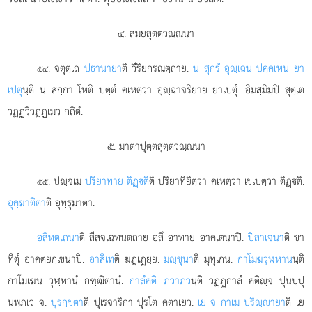
๔. สมยสุตฺตวณฺณนา
. จตุตฺเถ
ปธานายา
ติ วีริยกรณตฺถาย.
น สุกรํ อุฺเฉน ปคฺคเหน ยา
๕๔
เปตุ
นฺติ น สกฺกา โหติ ปตฺตํ คเหตฺวา อุฺฉาจริยาย ยาเปตุํ. อิมสฺมิมฺปิ สุตฺเต
วฏฺฏวิวฏฺฏเมว กถิตํ.
๕. มาตาปุตฺตสุตฺตวณฺณนา
. ปฺจเม
ปริยาทาย ติฏฺตี
ติ ปริยาทิยิตฺวา คเหตฺวา เขเปตฺวา ติฏฺติ.
๕๕
อุคฺฆาติตา
ติ อุทฺธุมาตา.
อสิหตฺเถนา
ติ สีสจฺเฉทนตฺถาย อสึ อาทาย อาคเตนาปิ.
ปิสาเจนา
ติ ขา
ทิตุํ อาคตยกฺเขนาปิ.
อาสีเท
ติ ฆฏฺเฏยฺย.
มฺชุนา
ติ มุทุเกน.
กาโมฆวุฬฺหาน
นฺติ
กาโมเฆน วุฬฺหานํ กฑฺฒิตานํ.
กาลํ
คติ ภวาภว
นฺติ
วฏฺฏกาลํ คติฺจ ปุนปฺปุ
นพฺภเว จ.
ปุรกฺขตา
ติ ปุเรจาริกา ปุรโต คตาเยว.
เย จ กาเม ปริฺายา
ติ เย