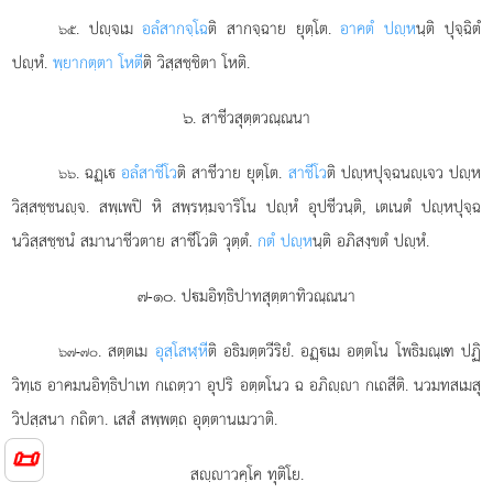
. ปฺจเม
อลํสากจฺโฉ
ติ สากจฺฉาย ยุตฺโต.
อาคตํ ปฺห
นฺติ ปุจฺฉิตํ
๖๕
ปฺหํ.
พฺยากตฺตา โหตี
ติ วิสฺสชฺชิตา โหติ.
๖. สาชีวสุตฺตวณฺณนา
. ฉฏฺเ
อลํสาชีโว
ติ สาชีวาย ยุตฺโต.
สาชีโว
ติ ปฺหปุจฺฉนฺเจว ปฺห
๖๖
วิสฺสชฺชนฺจ. สพฺเพปิ หิ สพฺรหฺมจาริโน ปฺหํ อุปชีวนฺติ, เตเนตํ ปฺหปุจฺฉ
นวิสฺสชฺชนํ สมานาชีวตาย สาชีโวติ วุตฺตํ.
กตํ ปฺห
นฺติ อภิสงฺขตํ ปฺหํ.
๗-๑๐. ปมอิทฺธิปาทสุตฺตาทิวณฺณนา
. สตฺตเม
อุสฺโสฬฺหี
ติ อธิมตฺตวีริยํ. อฏฺเม อตฺตโน โพธิมณฺเฑ ปฏิ
๖๗-๗๐
วิทฺเธ อาคมนอิทฺธิปาเท กเถตฺวา อุปริ อตฺตโนว ฉ อภิฺา กเถสีติ. นวมทสเมสุ
วิปสฺสนา กถิตา. เสสํ สพฺพตฺถ อุตฺตานเมวาติ.
📜
สฺาวคฺโค ทุติโย.