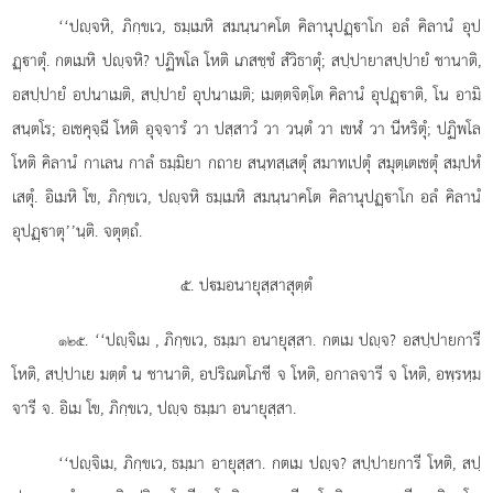
‘‘ปฺจหิ, ภิกฺขเว, ธมฺเมหิ สมนฺนาคโต คิลานุปฏฺาโก อลํ คิลานํ อุป
ฏฺาตุํ. กตเมหิ ปฺจหิ? ปฏิพโล โหติ เภสชฺชํ สํวิธาตุํ; สปฺปายาสปฺปายํ ชานาติ,
อสปฺปายํ อปนาเมติ, สปฺปายํ อุปนาเมติ; เมตฺตจิตฺโต คิลานํ อุปฏฺาติ, โน อามิ
สนฺตโร; อเชคุจฺฉี โหติ อุจฺจารํ วา ปสฺสาวํ วา วนฺตํ วา เขฬํ วา นีหริตุํ; ปฏิพโล
โหติ คิลานํ กาเลน กาลํ ธมฺมิยา กถาย สนฺทสฺเสตุํ สมาทเปตุํ สมุตฺเตเชตุํ สมฺปหํ
เสตุํ. อิเมหิ
โข, ภิกฺขเว, ปฺจหิ ธมฺเมหิ สมนฺนาคโต คิลานุปฏฺาโก อลํ คิลานํ
อุปฏฺาตุ’’นฺติ. จตุตฺถํ.
๕. ปมอนายุสฺสาสุตฺตํ
. ‘‘ปฺจิเม
, ภิกฺขเว, ธมฺมา อนายุสฺสา. กตเม ปฺจ? อสปฺปายการี
๑๒๕
โหติ, สปฺปาเย มตฺตํ น ชานาติ, อปริณตโภชี จ โหติ, อกาลจารี จ โหติ, อพฺรหฺม
จารี จ. อิเม โข, ภิกฺขเว, ปฺจ ธมฺมา อนายุสฺสา.
‘‘ปฺจิเม, ภิกฺขเว, ธมฺมา อายุสฺสา. กตเม ปฺจ? สปฺปายการี โหติ, สปฺ