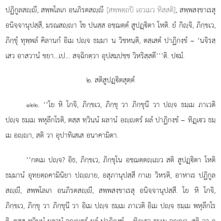
ปฏิกูลสฺี, สพฺพโลเก อนภิรตสฺี
[สพฺพตฺถปิ เอวเมว ทิสฺสติ]
, สพฺพสงฺขาเรสุ
อนิจฺจานุปสฺสี, มรณสฺา โข ปนสฺส อชฺฌตฺตํ สูปฏฺิตา โหติ. ยํ กิฺจิ, ภิกฺขเว,
ภิกฺขุํ ทุพฺพลํ คิลานกํ อิเม ปฺจ ธมฺมา น วิชหนฺติ, ตสฺเสตํ ปาฏิกงฺขํ – ‘นจิรสฺ
เสว อาสวานํ ขยา…เป… สจฺฉิกตฺวา อุปสมฺปชฺช วิหริสฺสตี’’’ติ. ปมํ.
๒. สติสูปฏฺิตสุตฺตํ
. ‘‘โย หิ โกจิ, ภิกฺขเว, ภิกฺขุ วา ภิกฺขุนี วา ปฺจ ธมฺเม ภาเวติ
๑๒๒
ปฺจ ธมฺเม พหุลีกโรติ, ตสฺส ทฺวินฺนํ ผลานํ อฺตรํ ผลํ ปาฏิกงฺขํ – ทิฏฺเว ธมฺ
เม อฺา, สติ วา อุปาทิเสเส อนาคามิตา.
‘‘กตเม ปฺจ? อิธ, ภิกฺขเว, ภิกฺขุโน อชฺฌตฺตฺเว สติ สูปฏฺิตา โหติ
ธมฺมานํ อุทยตฺถคามินิยา
ปฺาย, อสุภานุปสฺสี กาเย วิหรติ, อาหาเร ปฏิกูล
สฺี, สพฺพโลเก อนภิรตสฺี, สพฺพสงฺขาเรสุ อนิจฺจานุปสฺสี. โย หิ โกจิ,
ภิกฺขเว, ภิกฺขุ วา ภิกฺขุนี วา อิเม ปฺจ ธมฺเม ภาเวติ อิเม ปฺจ ธมฺเม พหุลีกโร
ติ, ตสฺส ทฺวินฺนํ ผลานํ อฺตรํ ผลํ ปาฏิกงฺขํ – ทิฏฺเว ธมฺเม อฺา, สติ วา อุ