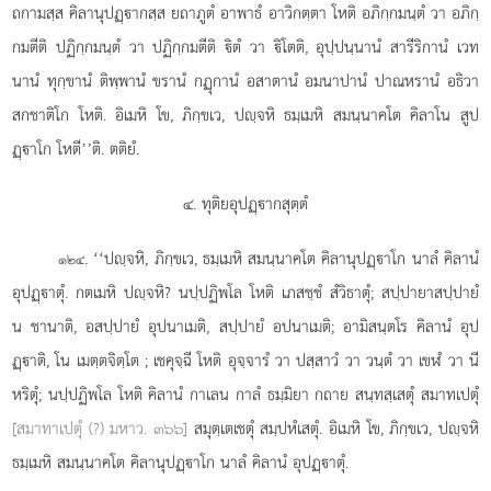
ถกามสฺส คิลานุปฏฺากสฺส ยถาภูตํ อาพาธํ อาวิกตฺตา โหติ อภิกฺกมนฺตํ วา อภิกฺ
กมตีติ ปฏิกฺกมนฺตํ วา ปฏิกฺกมตีติ ิตํ วา ิโตติ, อุปฺปนฺนานํ สารีริกานํ เวท
นานํ ทุกฺขานํ ติพฺพานํ ขรานํ กฏุกานํ อสาตานํ อมนาปานํ ปาณหรานํ อธิวา
สกชาติโก โหติ. อิเมหิ โข, ภิกฺขเว, ปฺจหิ ธมฺเมหิ สมนฺนาคโต คิลาโน สูป
ฏฺาโก โหตี’’ติ. ตติยํ.
๔. ทุติยอุปฏฺากสุตฺตํ
. ‘‘ปฺจหิ, ภิกฺขเว, ธมฺเมหิ สมนฺนาคโต คิลานุปฏฺาโก นาลํ คิลานํ
๑๒๔
อุปฏฺาตุํ. กตเมหิ ปฺจหิ? นปฺปฏิพโล โหติ เภสชฺชํ สํวิธาตุํ; สปฺปายาสปฺปายํ
น ชานาติ, อสปฺปายํ อุปนาเมติ, สปฺปายํ อปนาเมติ; อามิสนฺตโร คิลานํ อุป
ฏฺาติ, โน เมตฺตจิตฺโต
; เชคุจฺฉี โหติ อุจฺจารํ วา ปสฺสาวํ วา วนฺตํ วา เขฬํ วา นี
หริตุํ; นปฺปฏิพโล โหติ คิลานํ กาเลน กาลํ ธมฺมิยา กถาย สนฺทสฺเสตุํ สมาทเปตุํ
[สมาทาเปตุํ (?) มหาว. ๓๖๖]
สมุตฺเตเชตุํ สมฺปหํเสตุํ. อิเมหิ โข, ภิกฺขเว, ปฺจหิ
ธมฺเมหิ
สมนฺนาคโต คิลานุปฏฺาโก นาลํ คิลานํ อุปฏฺาตุํ.