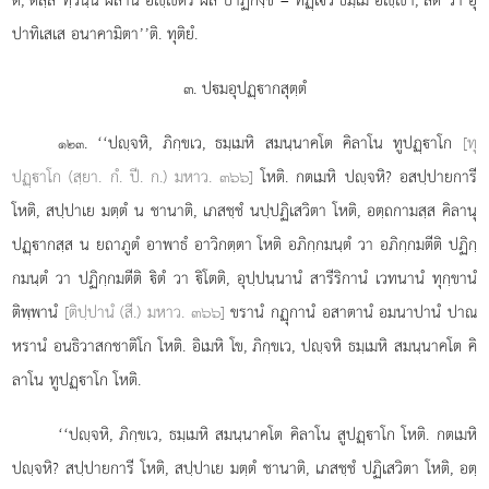
ปาทิเสเส อนาคามิตา’’ติ. ทุติยํ.
๓. ปมอุปฏฺากสุตฺตํ
. ‘‘ปฺจหิ, ภิกฺขเว, ธมฺเมหิ สมนฺนาคโต คิลาโน ทูปฏฺาโก
[ทุ
๑๒๓
ปฏฺาโก (สฺยา. กํ. ปี. ก.) มหาว. ๓๖๖]
โหติ. กตเมหิ ปฺจหิ? อสปฺปายการี
โหติ, สปฺปาเย มตฺตํ น ชานาติ, เภสชฺชํ นปฺปฏิเสวิตา โหติ, อตฺถกามสฺส คิลานุ
ปฏฺากสฺส
น ยถาภูตํ อาพาธํ อาวิกตฺตา โหติ อภิกฺกมนฺตํ วา อภิกฺกมตีติ ปฏิกฺ
กมนฺตํ วา ปฏิกฺกมตีติ ิตํ วา ิโตติ, อุปฺปนฺนานํ สารีริกานํ
เวทนานํ ทุกฺขานํ
ติพฺพานํ
[ติปฺปานํ (สี.) มหาว. ๓๖๖]
ขรานํ กฏุกานํ อสาตานํ อมนาปานํ ปาณ
หรานํ อนธิวาสกชาติโก โหติ. อิเมหิ
โข, ภิกฺขเว, ปฺจหิ ธมฺเมหิ สมนฺนาคโต คิ
ลาโน ทูปฏฺาโก โหติ.
‘‘ปฺจหิ, ภิกฺขเว, ธมฺเมหิ สมนฺนาคโต คิลาโน สูปฏฺาโก โหติ. กตเมหิ
ปฺจหิ? สปฺปายการี โหติ, สปฺปาเย มตฺตํ ชานาติ, เภสชฺชํ ปฏิเสวิตา โหติ, อตฺ