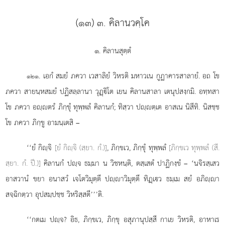
(๑๓) ๓. คิลานวคฺโค
๑. คิลานสุตฺตํ
. เอกํ
สมยํ ภควา เวสาลิยํ วิหรติ มหาวเน กูฏาคารสาลายํ. อถ โข
๑๒๑
ภควา สายนฺหสมยํ ปฏิสลฺลานา วุฏฺิโต เยน คิลานสาลา เตนุปสงฺกมิ. อทฺทสา
โข ภควา อฺตรํ ภิกฺขุํ ทุพฺพลํ คิลานกํ; ทิสฺวา ปฺตฺเต อาสเน นิสีทิ. นิสชฺช
โข ภควา ภิกฺขู อามนฺเตสิ –
‘‘ยํ
กิฺจิ
[ยํ กิฺจิ (สฺยา. กํ.)]
, ภิกฺขเว, ภิกฺขุํ ทุพฺพลํ
[ภิกฺขเว ทุพฺพลํ (สี.
สฺยา. กํ. ปี.)]
คิลานกํ ปฺจ ธมฺมา น วิชหนฺติ, ตสฺเสตํ ปาฏิกงฺขํ – ‘นจิรสฺเสว
อาสวานํ ขยา อนาสวํ เจโตวิมุตฺตึ ปฺาวิมุตฺตึ ทิฏฺเว ธมฺเม สยํ อภิฺา
สจฺฉิกตฺวา อุปสมฺปชฺช วิหริสฺสตี’’’ติ.
‘‘กตเม ปฺจ? อิธ, ภิกฺขเว, ภิกฺขุ
อสุภานุปสฺสี กาเย วิหรติ, อาหาเร