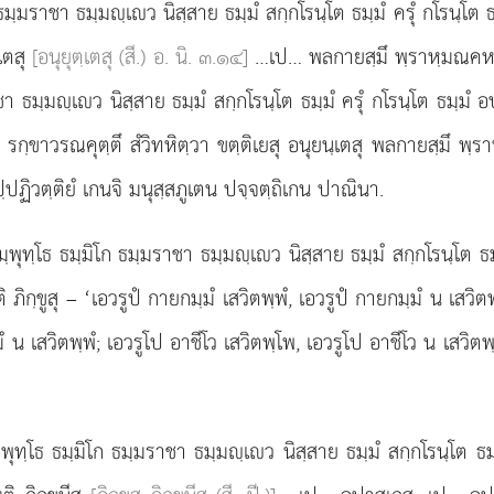
ก ธมฺมราชา ธมฺมฺเว นิสฺสาย ธมฺมํ สกฺกโรนฺโต ธมฺมํ ครุํ กโรนฺโ
ฺเตสุ
[อนุยุตฺเตสุ (สี.) อ. นิ. ๓.๑๔]
…เป… พลกายสฺมึ พฺราหฺมณคห
าชา ธมฺมฺเว นิสฺสาย ธมฺมํ สกฺกโรนฺโต ธมฺมํ ครุํ กโรนฺโต ธมฺม
มิกํ รกฺขาวรณคุตฺตึ สํวิทหิตฺวา ขตฺติเยสุ อนุยนฺเตสุ พลกายสฺ
อปฺปฏิวตฺติยํ เกนจิ มนุสฺสภูเตน ปจฺจตฺถิเกน
ปาณินา.
มฺพุทฺโธ ธมฺมิโก ธมฺมราชา ธมฺมฺเว นิสฺสาย ธมฺมํ สกฺกโรนฺโต ธ
 ภิกฺขูสุ – ‘เอวรูปํ กายกมฺมํ เสวิตพฺพํ, เอวรูปํ กายกมฺมํ น เสวิตพฺพ
มฺมํ น เสวิตพฺพํ; เอวรูโป อาชีโว เสวิตพฺโพ, เอวรูโป อาชีโว น เสว
ฺพุทฺโธ ธมฺมิโก ธมฺมราชา ธมฺมฺเว นิสฺสาย ธมฺมํ สกฺกโรนฺโต ธ