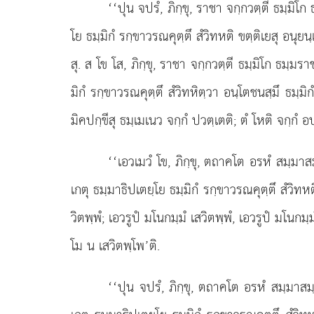
‘‘ปุน จปรํ, ภิกฺขุ, ราชา จกฺกวตฺตี ธมฺมิโ
โย ธมฺมิกํ รกฺขาวรณคุตฺตึ สํวิทหติ ขตฺติเยสุ อนุยน
สุ. ส
โข โส, ภิกฺขุ, ราชา จกฺกวตฺตี ธมฺมิโก ธมฺมร
มิกํ รกฺขาวรณคุตฺตึ สํวิทหิตฺวา อนฺโตชนสฺมึ ธมฺ
มิคปกฺขีสุ ธมฺเมเนว จกฺกํ ปวตฺเตติ; ตํ โหติ จกฺกํ 
‘‘เอวเมวํ โข, ภิกฺขุ, ตถาคโต อรหํ สมฺมาส
เกตุ ธมฺมาธิปเตยฺโย ธมฺมิกํ รกฺขาวรณคุตฺตึ สํวิทหติ
วิตพฺพํ; เอวรูปํ มโนกมฺมํ เสวิตพฺพํ, เอวรูปํ มโนก
โม น เสวิตพฺโพ’ติ.
‘‘ปุน
จปรํ, ภิกฺขุ, ตถาคโต อรหํ สมฺมาสม