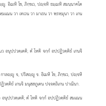
ฺู. อิเมหิ โข, ภิกฺขเว, ปฺจหิ ธมฺเมหิ สมนฺนาคโต
ฺราหฺมเณน วา เทเวน วา มาเรน วา พฺรหฺมุนา วา เกน
ว อนุปฺปวตฺเตติ; ตํ โหติ จกฺกํ อปฺปฏิวตฺติยํ เกนจิ
 กาลฺู จ, ปริสฺู จ. อิเมหิ โข, ภิกฺขเว, ปฺจหิ
ปฏิวตฺติยํ เกนจิ มนุสฺสภูเตน ปจฺจตฺถิเกน ปาณินา.
 อนุปฺปวตฺเตติ; ตํ โหติ จกฺกํ อปฺปฏิวตฺติยํ สมเณน