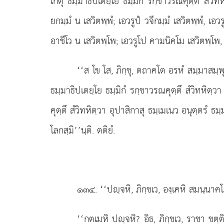
เกตุ ธมฺมาธิปเตยฺโย ธมฺมิกํ รกฺขาวรณคุตฺตึ สํวิทหต
ยกมฺมํ น เสวิตพฺพํ; เอวรูปํ วจีกมฺมํ เสวิตพฺพํ, เอว
อาชีโว น เสวิตพฺโพ; เอวรูโป คามนิคโม เสวิตพฺโพ,
‘‘ส โข โส, ภิกฺขุ, ตถาคโต อรหํ สมฺมาสมฺพ
ธมฺมาธิปเตยฺโย ธมฺมิกํ รกฺขาวรณคุตฺตึ สํวิทหิตฺวา ภ
คุตฺตึ สํวิทหิตฺวา อุปาสิกาสุ ธมฺเมเนว อนุตฺตรํ ธมฺ
โลกสฺมิ’’นฺติ. ตติยํ.
๑๓๔
. ‘‘ปฺจหิ, ภิกฺขเว, องฺเคหิ สมนฺนาคโต
‘‘กตเมหิ
ปฺจหิ? อิธ, ภิกฺขเว, ราชา ขตฺ