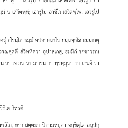
กาสุ – ‘เอวรูปํ กายกมฺมํ เสวิตพฺพํ, เอวรูปํ กา
กมฺมํ น เสวิตพฺพํ; เอวรูโป อาชีโว เสวิตพฺโพ, เอวรูโป
 ครุํ กโรนฺโต ธมฺมํ อปจายมาโน ธมฺมทฺธโช ธมฺมเกตุ
ฺขาวรณคุตฺตึ สํวิทหิตฺวา อุปาสเกสุ, ธมฺมิกํ รกฺขาวรณ
ณน วา เทเวน วา มาเรน วา พฺรหฺมุนา วา เกนจิ วา
ิชิเต วิหรติ.
ฺธคหณิโก, ยาว สตฺตมา ปิตามหยุคา อกฺขิตฺโต อนุปกฺ