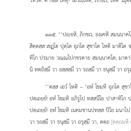
วิหรติ. ตํ กิสฺส เหตุ? เอวฺเหตํ, ภิกฺขเว, โหติ วิมุตฺ
๑๓๕
. ‘‘ปฺจหิ, ภิกฺขเว, องฺเคหิ สมนฺนาคโ
สิตฺตสฺส เชฏฺโ ปุตฺโต อุภโต สุชาโต โหติ มาติโต
ทิโก ปรมาย วณฺณโปกฺขรตาย สมนฺนาคโต; มาตาปิตู
นิ หตฺถิสฺมึ วา อสฺสสฺมึ วา รถสฺมึ วา ธนุสฺมึ วา ถร
‘‘ตสฺส
เอวํ โหติ – ‘อหํ โขมฺหิ อุภโต สุช
ปตฺเถยฺยํ! อหํ โขมฺหิ อภิรูโป ทสฺสนีโย ปาสาทิโก
ปตฺเถยฺยํ! อหํ โขมฺหิ เนคมชานปทสฺส ปิโย มนาโป. ก
วา รถสฺมึ วา ธนุสฺมึ วา ถรุสฺมึ วา, ตตฺถ
[ตตฺถมฺหิ 