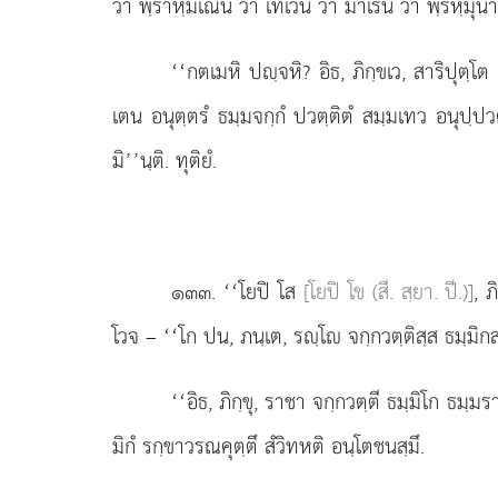
วา พฺราหฺมเณน วา เทเวน วา มาเรน วา พฺรหฺมุนา 
‘‘กตเมหิ ปฺจหิ? อิธ, ภิกฺขเว, สาริปุตฺโต
เตน อนุตฺตรํ ธมฺมจกฺกํ ปวตฺติตํ สมฺมเทว อนุปฺ
มิ’’นฺติ. ทุติยํ.
๑๓๓
. ‘‘โยปิ
โส
[โยปิ โข (สี. สฺยา. ปี.)]
, ภ
โวจ – ‘‘โก ปน, ภนฺเต, รฺโ จกฺกวตฺติสฺส ธมฺมิกส
‘‘อิธ, ภิกฺขุ, ราชา จกฺกวตฺตี ธมฺมิโก ธมฺ
มิกํ รกฺขาวรณคุตฺตึ สํวิทหติ อนฺโตชนสฺมึ.