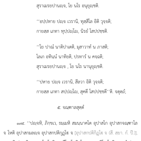
สุราเมรยปานฺจ, โย นโร อนุยุฺชติ.
‘‘อปฺปหาย ปฺจ เวรานิ, ทุสฺสีโล อิติ วุจฺจติ;
กายสฺส เภทา ทุปฺปฺโ, นิรยํ โสปปชฺชติ.
‘‘โย
ปาณํ นาติปาเตติ, มุสาวาทํ น ภาสติ;
โลเก อทินฺนํ นาทิยติ, ปรทารํ น คจฺฉติ;
สุราเมรยปานฺจ
, โย นโร นานุยุฺชติ.
‘‘ปหาย ปฺจ เวรานิ, สีลวา อิติ วุจฺจติ;
กายสฺส
เภทา สปฺปฺโ, สุคตึ โสปปชฺชตี’’ติ. จตุตฺถํ;
๕. จณฺฑาลสุตฺตํ
. ‘‘ปฺจหิ, ภิกฺขเว, ธมฺเมหิ สมนฺนาคโต อุปาสโก อุปาสกจณฺฑาโล
๑๗๕
จ โหติ อุปาสกมลฺจ อุปาสกปติกุฏฺโ จ
[อุปาสกปติกิฏฺโ จ (สี. สฺยา. กํ. ปี.)]
.