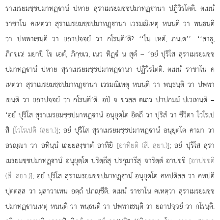
ราเมรยมชฺชปมาทฏฺานํ ปหาย สุราเมรยมชฺชปมาทฏฺานา ปฏิวิรโตติ. ตเมนํ
ราชาโน คเหตฺวา สุราเมรยมชฺชปมาทฏฺานา เวรมณิเหตุ หนนฺติ วา พนฺธนฺติ
วา ปพฺพาเชนฺติ วา ยถาปจฺจยํ
วา กโรนฺตี’ติ? ‘‘โน เหตํ, ภนฺเต’’. ‘‘สาธุ,
ภิกฺขเว! มยาปิ โข เอตํ, ภิกฺขเว, เนว ทิฏฺํ น สุตํ – ‘อยํ ปุริโส สุราเมรยมชฺช
ปมาทฏฺานํ ปหาย สุราเมรยมชฺชปมาทฏฺานา
ปฏิวิรโตติ. ตเมนํ ราชาโน ค
เหตฺวา สุราเมรยมชฺชปมาทฏฺานา เวรมณิเหตุ หนนฺติ วา พนฺธนฺติ วา ปพฺพา
เชนฺติ วา ยถาปจฺจยํ วา กโรนฺตี’ติ. อปิ จ ขฺวสฺส ตเถว ปาปกมฺมํ ปเวเทนฺติ –
‘อยํ ปุริโส สุราเมรยมชฺชปมาทฏฺานํ อนุยุตฺโต อิตฺถึ วา ปุริสํ วา ชีวิตา โวโรเป
สิ
[โวโรเปติ (สฺยา.)]
; อยํ ปุริโส สุราเมรยมชฺชปมาทฏฺานํ อนุยุตฺโต คามา วา
อรฺา วา อทินฺนํ เถยฺยสงฺขาตํ อาทิยิ
[อาทิยติ (สี. สฺยา.)]
; อยํ ปุริโส สุรา
เมรยมชฺชปมาทฏฺานํ อนุยุตฺโต ปริตฺถีสุ ปรกุมารีสุ จาริตฺตํ อาปชฺชิ
[อาปชฺชติ
(สี. สฺยา.)]
; อยํ ปุริโส สุราเมรยมชฺชปมาทฏฺานํ อนุยุตฺโต คหปติสฺส วา คหปติ
ปุตฺตสฺส วา มุสาวาเทน อตฺถํ ปภฺชีติ. ตเมนํ ราชาโน คเหตฺวา สุราเมรยมชฺช
ปมาทฏฺานเหตุ หนนฺติ วา พนฺธนฺติ วา ปพฺพาเชนฺติ วา ยถาปจฺจยํ วา กโรนฺติ.