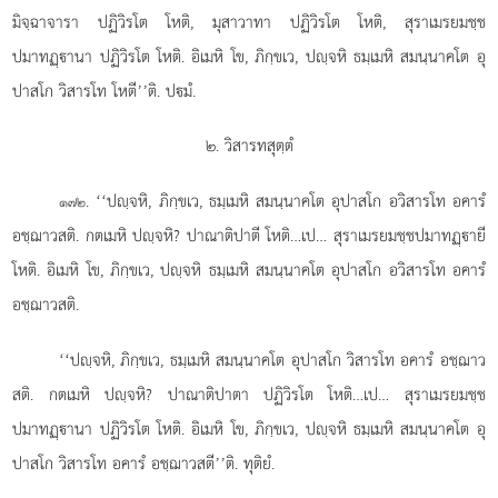
มิจฺฉาจารา ปฏิวิรโต โหติ, มุสาวาทา ปฏิวิรโต โหติ, สุราเมรยมชฺช
ปมาทฏฺานา ปฏิวิรโต โหติ. อิเมหิ โข, ภิกฺขเว, ปฺจหิ ธมฺเมหิ สมนฺนาคโต อุ
ปาสโก วิสารโท โหตี’’ติ. ปมํ.
๒. วิสารทสุตฺตํ
. ‘‘ปฺจหิ, ภิกฺขเว, ธมฺเมหิ สมนฺนาคโต อุปาสโก อวิสารโท อคารํ
๑๗๒
อชฺฌาวสติ. กตเมหิ ปฺจหิ? ปาณาติปาตี
โหติ…เป… สุราเมรยมชฺชปมาทฏฺายี
โหติ. อิเมหิ โข, ภิกฺขเว, ปฺจหิ ธมฺเมหิ สมนฺนาคโต อุปาสโก อวิสารโท อคารํ
อชฺฌาวสติ.
‘‘ปฺจหิ, ภิกฺขเว, ธมฺเมหิ สมนฺนาคโต อุปาสโก วิสารโท อคารํ อชฺฌาว
สติ. กตเมหิ
ปฺจหิ? ปาณาติปาตา ปฏิวิรโต โหติ…เป… สุราเมรยมชฺช
ปมาทฏฺานา ปฏิวิรโต โหติ. อิเมหิ โข, ภิกฺขเว, ปฺจหิ ธมฺเมหิ สมนฺนาคโต อุ
ปาสโก วิสารโท อคารํ อชฺฌาวสตี’’ติ. ทุติยํ.