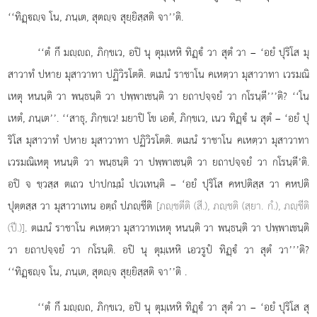
‘‘ทิฏฺฺจ โน, ภนฺเต, สุตฺจ สุยฺยิสฺสติ จา’’ติ.
‘‘ตํ กึ มฺถ, ภิกฺขเว, อปิ นุ ตุมฺเหหิ ทิฏฺํ วา สุตํ วา – ‘อยํ ปุริโส มุ
สาวาทํ ปหาย มุสาวาทา ปฏิวิรโตติ. ตเมนํ ราชาโน คเหตฺวา
มุสาวาทา เวรมณิ
เหตุ หนนฺติ วา พนฺธนฺติ วา ปพฺพาเชนฺติ วา ยถาปจฺจยํ วา กโรนฺตี’’’ติ? ‘‘โน
เหตํ, ภนฺเต’’. ‘‘สาธุ, ภิกฺขเว! มยาปิ โข เอตํ, ภิกฺขเว, เนว ทิฏฺํ น สุตํ – ‘อยํ ปุ
ริโส มุสาวาทํ ปหาย มุสาวาทา ปฏิวิรโตติ. ตเมนํ ราชาโน คเหตฺวา มุสาวาทา
เวรมณิเหตุ หนนฺติ วา พนฺธนฺติ วา ปพฺพาเชนฺติ วา ยถาปจฺจยํ วา กโรนฺตี’ติ.
อปิ จ ขฺวสฺส ตเถว ปาปกมฺมํ ปเวเทนฺติ – ‘อยํ ปุริโส คหปติสฺส วา คหปติ
ปุตฺตสฺส วา มุสาวาเทน อตฺถํ ปภฺชีติ
[ภฺชตีติ (สี.), ภฺชติ (สฺยา. กํ.), ภฺชีติ
(ปี.)]
. ตเมนํ ราชาโน คเหตฺวา มุสาวาทเหตุ หนนฺติ วา พนฺธนฺติ วา ปพฺพาเชนฺติ
วา ยถาปจฺจยํ วา กโรนฺติ. อปิ นุ ตุมฺเหหิ เอวรูปํ ทิฏฺํ วา สุตํ วา’’’ติ?
‘‘ทิฏฺฺจ โน, ภนฺเต, สุตฺจ สุยฺยิสฺสติ จา’’ติ
.
‘‘ตํ กึ มฺถ, ภิกฺขเว, อปิ นุ ตุมฺเหหิ ทิฏฺํ วา สุตํ วา – ‘อยํ ปุริโส สุ