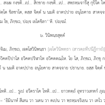
…เป… สงฺเฆ กงฺขติ…เป… สิกฺขาย กงฺขติ…เป… สพฺรหฺมจารีสุ กุปิโต 
ฺโต ขิลชาโต, ตสฺส จิตฺตํ น นมติ อาตปฺปาย อนุโยคาย สาตจฺจ
โข, ภิกฺขเว, ปฺจ เจโตขิลา’’ติ. ปฺจมํ.
๖. วินิพนฺธสุตฺตํ
ิเม, ภิกฺขเว, เจตโสวินิพนฺธา
[เจโตวินิพทฺธา (สารตฺถทีปนีฏีกายํ)
ิคตปิปาโส อวิคตปริฬาโห อวิคตตณฺโห. โย โส, ภิกฺขเว, ภิกฺขุ ก
ฺตํ น นมติ อาตปฺปาย อนุโยคาย สาตจฺจาย ปธานาย. ยสฺส จิตฺต
โค โหติ…เป… รูเป อวีตราโค
โหติ…เป… ยาวทตฺถํ อุทราวเทหกํ ภุฺชิต
ิ – ‘อิมินาหํ สีเลน วา วเตน วา ตเปน วา พฺรหฺมจริเยน วา เทโว วา 