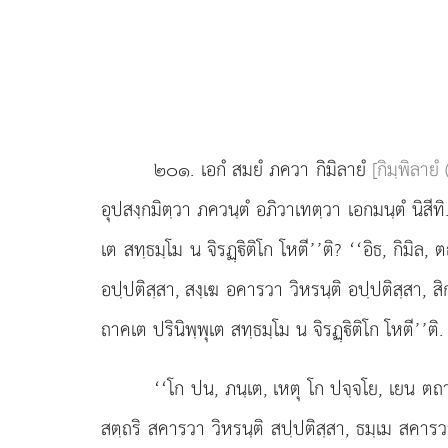
๒๐๑
. เอกํ
สมยํ ภควา กิมิลายํ
[กิมฺพิลายํ
อุปสงฺกมิตฺวา ภควนฺตํ อภิวาเทตฺวา เอกมนฺตํ นิสีท
เต สทฺธมฺโม น จิรฏฺิติโก โหตี’’ติ? ‘‘อิธ, กิมิล,
อปฺปติสฺสา, สงฺเฆ อคารวา วิหรนฺติ อปฺปติสฺสา, ส
ถาคเต ปรินิพฺพุเต สทฺธมฺโม น จิรฏฺิติโก โหตี’’ติ.
‘‘โก ปน, ภนฺเต, เหตุ โก ปจฺจโย, เยน ตถาคเ
สตฺถริ สคารวา วิหรนฺติ สปฺปติสฺสา, ธมฺเม สคารว