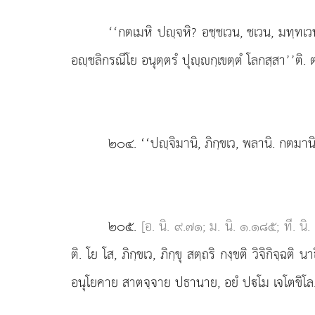
‘‘กตเมหิ ปฺจหิ? อชฺชเวน, ชเวน, มทฺทเวน,
อฺชลิกรณีโย อนุตฺตรํ ปุฺกฺเขตฺตํ โลกสฺสา’’ติ. ต
๒๐๔
. ‘‘ปฺจิมานิ, ภิกฺขเว, พลานิ. กตมานิ
๒๐๕
.
[อ. นิ. ๙.๗๑; ม. นิ. ๑.๑๘๕; ที. นิ
ติ. โย โส, ภิกฺขเว, ภิกฺขุ สตฺถริ กงฺขติ วิจิกิจฺฉ
อนุโยคาย สาตจฺจาย ปธานาย, อยํ ปโม เจโตขิโล