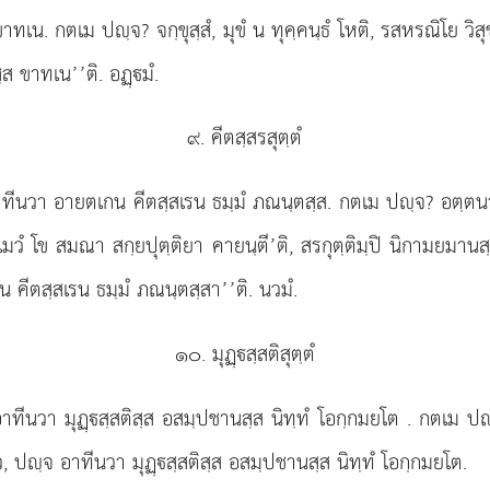
ขาทเน. กตเม ปฺจ? จกฺขุสฺสํ, มุขํ
น ทุคฺคนฺธํ โหติ, รสหรณิโย วิสุ
ฺส ขาทเน’’ติ. อฏฺมํ.
๙. คีตสฺสรสุตฺตํ
อาทีนวา อายตเกน คีตสฺสเรน ธมฺมํ ภณนฺตสฺส. กตเม ปฺจ? อตฺตนาปิ
วํ โข สมณา สกฺยปุตฺติยา คายนฺตี’ติ, สรกุตฺติมฺปิ นิกามยมานสฺ
น คีตสฺสเรน ธมฺมํ ภณนฺตสฺสา’’ติ. นวมํ.
๑๐. มุฏฺสฺสติสุตฺตํ
 อาทีนวา มุฏฺสฺสติสฺส อสมฺปชานสฺส นิทฺทํ โอกฺกมยโต
. กตเม ปฺจ
ฺขเว, ปฺจ อาทีนวา มุฏฺสฺสติสฺส อสมฺปชานสฺส นิทฺทํ โอกฺกมยโต.