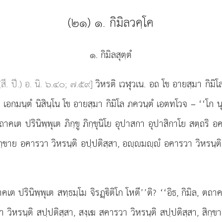
(๒๑) ๑. กิมิลวคฺโค
๑. กิมิลสุตฺตํ
 (สี. ปี.) อ. นิ. ๖.๔๐; ๗.๕๙]
วิหรติ เวฬุวเน. อถ โข อายสฺมา กิมิ
ิ. เอกมนฺตํ นิสินฺโน โข อายสฺมา กิมิโล ภควนฺตํ เอตทโวจ – ‘‘โก น
 ตถาคเต ปรินิพฺพุเต ภิกฺขู ภิกฺขุนิโย อุปาสกา อุปาสิกาโย สตฺถริ
ิกฺขาย อคารวา วิหรนฺติ อปฺปติสฺสา, อฺมฺํ อคารวา วิหรนฺติ อ
ต ปรินิพฺพุเต สทฺธมฺโม จิรฏฺิติโก โหตี’’ติ? ‘‘อิธ, กิมิล, ตถาคเ
า วิหรนฺติ สปฺปติสฺสา, สงฺเฆ สคารวา วิหรนฺติ สปฺปติสฺสา, สิก