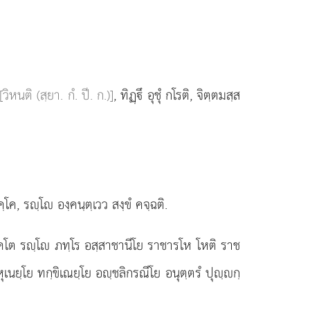
[วิหนติ (สฺยา. กํ. ปี. ก.)]
, ทิฏฺึ อุชุํ กโรติ, จิตฺตมสฺส
, รฺโ องฺคนฺตฺเวว สงฺขํ คจฺฉติ.
ฺนาคโต รฺโ ภทฺโร อสฺสาชานีโย ราชารโห โหติ ราช
หุเนยฺโย ทกฺขิเณยฺโย อฺชลิกรณีโย อนุตฺตรํ ปุฺกฺ