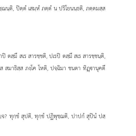
ชฺฌนฺติ, ปิตฺตํ เสมฺหํ ภตฺตํ น ปริโยนนฺธติ, ภตฺตมสฺส
 ตสฺมึ สเร สารชฺชติ, ปเรปิ ตสฺมึ สเร สารชฺชนฺติ,
ส สมาธิสฺส ภงฺโค โหติ, ปจฺฉิมา ชนตา ทิฏฺานุคตึ
? ทุกฺขํ สุปติ, ทุกฺขํ ปฏิพุชฺฌติ, ปาปกํ สุปินํ ปสฺ