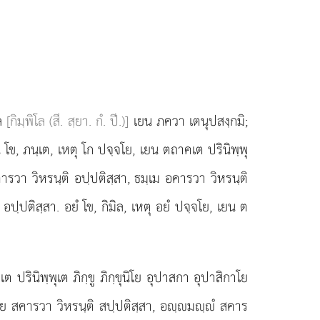
โล
[กิมฺพิโล (สี. สฺยา. กํ. ปี.)]
เยน ภควา เตนุปสงฺกมิ;
ุ โข, ภนฺเต, เหตุ โก ปจฺจโย, เยน ตถาคเต ปรินิพฺพุ
 อคารวา วิหรนฺติ อปฺปติสฺสา, ธมฺเม อคารวา วิหรนฺติ
ปฺปติสฺสา. อยํ โข, กิมิล, เหตุ อยํ ปจฺจโย, เยน ต
ต ปรินิพฺพุเต ภิกฺขู ภิกฺขุนิโย อุปาสกา อุปาสิกาโย
ฺขาย สคารวา วิหรนฺติ สปฺปติสฺสา, อฺมฺํ สคาร