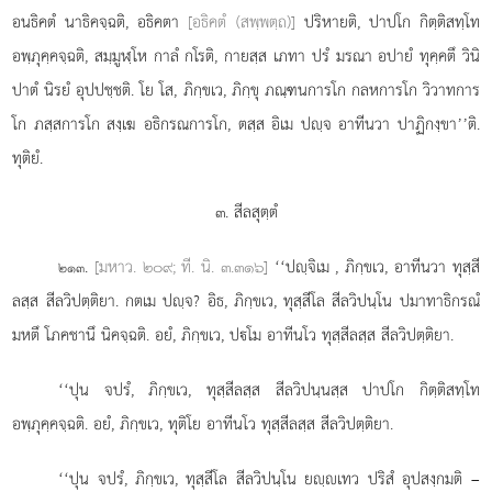
อนธิคตํ นาธิคจฺฉติ, อธิคตา
[อธิคตํ (สพฺพตฺถ)]
ปริหายติ, ปาปโก กิตฺติสทฺโท
อพฺภุคฺคจฺฉติ, สมฺมูฬฺโห กาลํ กโรติ, กายสฺส เภทา ปรํ มรณา อปายํ ทุคฺคตึ วินิ
ปาตํ นิรยํ อุปปชฺชติ. โย โส, ภิกฺขเว, ภิกฺขุ ภณฺฑนการโก กลหการโก วิวาทการ
โก ภสฺสการโก สงฺเฆ อธิกรณการโก, ตสฺส อิเม ปฺจ อาทีนวา ปาฏิกงฺขา’’ติ.
ทุติยํ.
๓. สีลสุตฺตํ
.
[มหาว. ๒๐๙; ที. นิ. ๓.๓๑๖]
‘‘ปฺจิเม
, ภิกฺขเว, อาทีนวา ทุสฺสี
๒๑๓
ลสฺส สีลวิปตฺติยา. กตเม ปฺจ? อิธ, ภิกฺขเว, ทุสฺสีโล สีลวิปนฺโน ปมาทาธิกรณํ
มหตึ โภคชานึ นิคจฺฉติ. อยํ, ภิกฺขเว, ปโม อาทีนโว ทุสฺสีลสฺส สีลวิปตฺติยา.
‘‘ปุน
จปรํ, ภิกฺขเว, ทุสฺสีลสฺส สีลวิปนฺนสฺส ปาปโก กิตฺติสทฺโท
อพฺภุคฺคจฺฉติ. อยํ, ภิกฺขเว, ทุติโย อาทีนโว ทุสฺสีลสฺส สีลวิปตฺติยา.
‘‘ปุน
จปรํ, ภิกฺขเว, ทุสฺสีโล สีลวิปนฺโน ยฺเทว ปริสํ อุปสงฺกมติ –