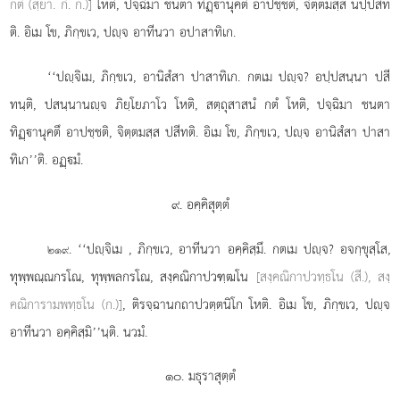
กตํ (สฺยา. กํ. ก.)]
โหติ, ปจฺฉิมา ชนตา
ทิฏฺานุคตึ อาปชฺชติ, จิตฺตมสฺส นปฺปสีท
ติ. อิเม โข, ภิกฺขเว, ปฺจ อาทีนวา อปาสาทิเก.
‘‘ปฺจิเม, ภิกฺขเว, อานิสํสา ปาสาทิเก. กตเม ปฺจ? อปฺปสนฺนา ปสี
ทนฺติ, ปสนฺนานฺจ ภิยฺโยภาโว โหติ, สตฺถุสาสนํ กตํ โหติ, ปจฺฉิมา ชนตา
ทิฏฺานุคตึ อาปชฺชติ, จิตฺตมสฺส ปสีทติ. อิเม โข, ภิกฺขเว, ปฺจ อานิสํสา ปาสา
ทิเก’’ติ. อฏฺมํ.
๙. อคฺคิสุตฺตํ
. ‘‘ปฺจิเม
, ภิกฺขเว, อาทีนวา อคฺคิสฺมึ. กตเม ปฺจ? อจกฺขุสฺโส,
๒๑๙
ทุพฺพณฺณกรโณ, ทุพฺพลกรโณ, สงฺคณิกาปวฑฺฒโน
[สงฺคณิกาปวทฺธโน (สี.), สงฺ
คณิการามพทฺธโน (ก.)]
, ติรจฺฉานกถาปวตฺตนิโก โหติ. อิเม โข, ภิกฺขเว, ปฺจ
อาทีนวา อคฺคิสฺมิ’’นฺติ. นวมํ.
๑๐. มธุราสุตฺตํ