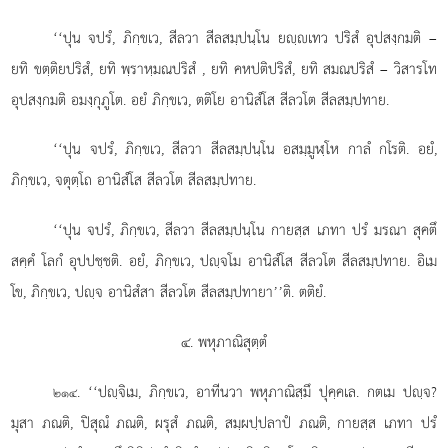
‘‘ปุน จปรํ, ภิกฺขเว, สีลวา สีลสมฺปนฺโน ยฺเทว ปริสํ อุปสงฺกมติ –
ยทิ ขตฺติยปริสํ, ยทิ พฺราหฺมณปริสํ
, ยทิ คหปติปริสํ, ยทิ สมณปริสํ – วิสารโท
อุปสงฺกมติ อมงฺกุภูโต. อยํ ภิกฺขเว, ตติโย อานิสํโส สีลวโต สีลสมฺปทาย.
‘‘ปุน
จปรํ, ภิกฺขเว, สีลวา สีลสมฺปนฺโน อสมฺมูฬฺโห กาลํ กโรติ. อยํ,
ภิกฺขเว, จตุตฺโถ อานิสํโส สีลวโต สีลสมฺปทาย.
‘‘ปุน
จปรํ, ภิกฺขเว, สีลวา สีลสมฺปนฺโน กายสฺส เภทา ปรํ มรณา สุคตึ
สคฺคํ โลกํ อุปปชฺชติ. อยํ, ภิกฺขเว, ปฺจโม อานิสํโส สีลวโต สีลสมฺปทาย. อิเม
โข, ภิกฺขเว, ปฺจ อานิสํสา สีลวโต สีลสมฺปทายา’’ติ. ตติยํ.
๔. พหุภาณิสุตฺตํ
. ‘‘ปฺจิเม, ภิกฺขเว, อาทีนวา พหุภาณิสฺมึ ปุคฺคเล. กตเม ปฺจ?
๒๑๔
มุสา ภณติ, ปิสุณํ ภณติ, ผรุสํ ภณติ, สมฺผปฺปลาปํ ภณติ, กายสฺส เภทา ปรํ