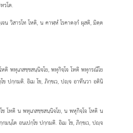
วิหรโต.
จน วิสารโท โหติ, น คาฬฺหํ โรคาตงฺกํ ผุสติ, มิตฺต
หติ พหุเภสชฺชสนฺนิจโย, พหุกิจฺโจ โหติ พหุกรณีโย
โข ปกฺกมติ. อิเม โข, ภิกฺขเว, ปฺจ อาทีนวา อตินิ
ช โหติ น พหุเภสชฺชสนฺนิจโย, น พหุกิจฺโจ โหติ น
ฺกมนฺโต อนเปกฺโข ปกฺกมติ. อิเม โข, ภิกฺขเว, ปฺจ