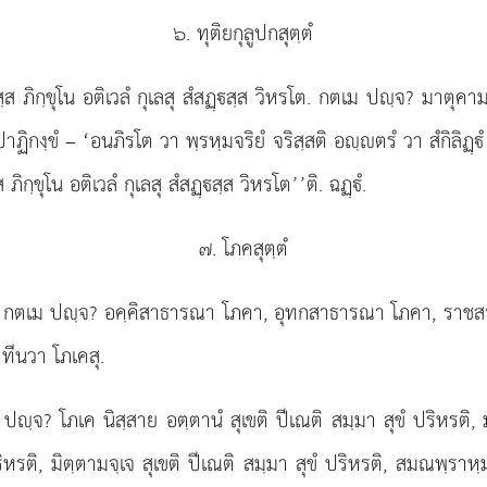
๖. ทุติยกุลูปกสุตฺตํ
สฺส ภิกฺขุโน อติเวลํ กุเลสุ สํสฏฺสฺส วิหรโต. กตเม ปฺจ? มาตุคา
ปาฏิกงฺขํ – ‘อนภิรโต วา พฺรหฺมจริยํ จริสฺสติ อฺตรํ วา สํกิลิฏฺ
ภิกฺขุโน อติเวลํ กุเลสุ สํสฏฺสฺส วิหรโต’’ติ. ฉฏฺํ.
๗. โภคสุตฺตํ
เคสุ. กตเม ปฺจ? อคฺคิสาธารณา โภคา, อุทกสาธารณา โภคา, รา
ทีนวา โภเคสุ.
เม ปฺจ? โภเค นิสฺสาย อตฺตานํ สุเขติ ปีเณติ สมฺมา
สุขํ ปริหรติ,
ิหรติ, มิตฺตามจฺเจ สุเขติ ปีเณติ สมฺมา สุขํ ปริหรติ, สมณพฺราหฺมเณ