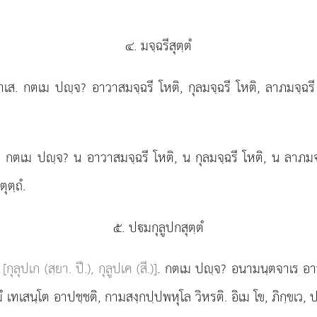
๔. มจฺฉรีสุตฺตํ
วาเส. กตเม ปฺจ? อาวาสมจฺฉรี โหติ, กุลมจฺฉรี โหติ, ลาภมจฺฉรี 
เส. กตเม ปฺจ? น
อาวาสมจฺฉรี โหติ, น กุลมจฺฉรี โหติ, น ลาภมจฺ
ุตฺถํ.
๕. ปมกุลูปกสุตฺตํ
ก
[กุลุปเก (สฺยา. ปี.), กุลูปเค (สี.)]
. กตเม ปฺจ? อนามนฺตจาเร
อา
มํ เทเสนฺโต อาปชฺชติ, กามสงฺกปฺปพหุโล วิหรติ. อิเม โข, ภิกฺขเว, 