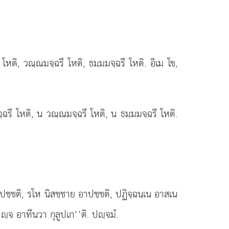
โหติ, วณฺณมจฺฉรี โหติ, ธมฺมมจฺฉรี โหติ. อิเม โข,
ฉรี โหติ, น วณฺณมจฺฉรี โหติ, น ธมฺมมจฺฉรี โหติ.
ปชฺชติ, รโห นิสชฺชาย อาปชฺชติ, ปฏิจฺฉนฺเน อาสเน
ปฺจ อาทีนวา กุลูปเก’’ติ. ปฺจมํ.