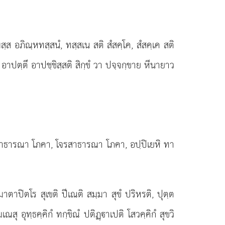
มสฺส อภิณฺหทสฺสนํ, ทสฺสเน สติ สํสคฺโค, สํสคฺเค สติ
ํ อาปตฺตึ อาปชฺชิสฺสติ สิกฺขํ วา ปจฺจกฺขาย หีนายาว
ชสาธารณา โภคา, โจรสาธารณา โภคา, อปฺปิเยหิ ทา
 มาตาปิตโร สุเขติ ปีเณติ สมฺมา สุขํ ปริหรติ, ปุตฺต
สุ อุทฺธคฺคิกํ ทกฺขิณํ ปติฏฺาเปติ โสวคฺคิกํ สุขวิ