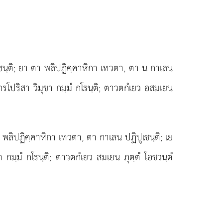
เชนฺติ; ยา ตา พลิปฏิคฺคาหิกา เทวตา, ตา น กาเลน
รโปริสา วิมุขา กมฺมํ กโรนฺติ; ตาวตกํเยว อสมเยน
า พลิปฏิคฺคาหิกา เทวตา, ตา กาเลน ปฏิปูเชนฺติ; เย
มฺมํ กโรนฺติ; ตาวตกํเยว สมเยน ภุตฺตํ โอชวนฺตํ