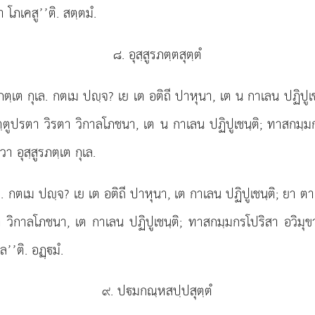
า โภเคสู’’ติ. สตฺตมํ.
๘. อุสฺสูรภตฺตสุตฺตํ
สูรภตฺเต กุเล. กตเม ปฺจ? เย เต อติถี ปาหุนา, เต น กาเลน
ปฏิปู
ฺตูปรตา วิรตา วิกาลโภชนา, เต น กาเลน ปฏิปูเชนฺติ; ทาสกมฺมก
วา อุสฺสูรภตฺเต กุเล.
เล. กตเม ปฺจ? เย เต อติถี ปาหุนา, เต กาเลน ปฏิปูเชนฺติ; ยา ต
ิกาลโภชนา, เต กาเลน ปฏิปูเชนฺติ; ทาสกมฺมกรโปริสา อวิมุขา ก
ล’’ติ. อฏฺมํ.
๙. ปมกณฺหสปฺปสุตฺตํ