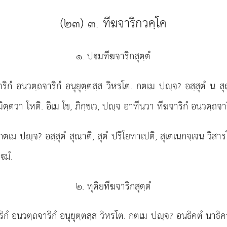
(๒๓) ๓. ทีฆจาริกวคฺโค
๑. ปมทีฆจาริกสุตฺตํ
าริกํ อนวตฺถจาริกํ อนุยุตฺตสฺส วิหรโต. กตเม ปฺจ? อสฺสุตํ น ส
ิตฺตวา โหติ. อิเม โข, ภิกฺขเว, ปฺจ อาทีนวา ทีฆจาริกํ อนวตฺถจาริ
กตเม ปฺจ? อสฺสุตํ สุณาติ, สุตํ ปริโยทาเปติ, สุเตเนกจฺเจน วิสาร
มํ.
๒. ทุติยทีฆจาริกสุตฺตํ
ริกํ อนวตฺถจาริกํ อนุยุตฺตสฺส วิหรโต. กตเม ปฺจ? อนธิคตํ นาธิ