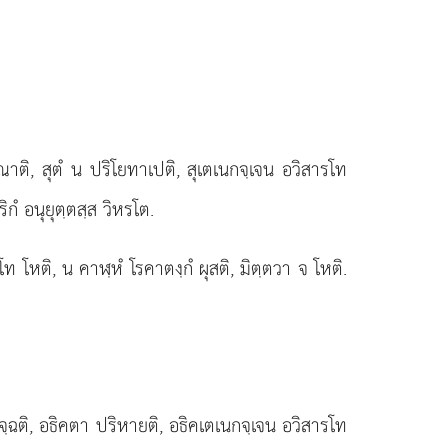
ุณาติ, สุตํ น ปริโยทาเปติ, สุเตเนกจฺเจน อวิสารโท
กํ อนุยุตฺตสฺส วิหรโต.
โท โหติ, น คาฬฺหํ โรคาตงฺกํ ผุสติ, มิตฺตวา จ โหติ.
คจฺฉติ, อธิคตา ปริหายติ, อธิคเตเนกจฺเจน อวิสารโท