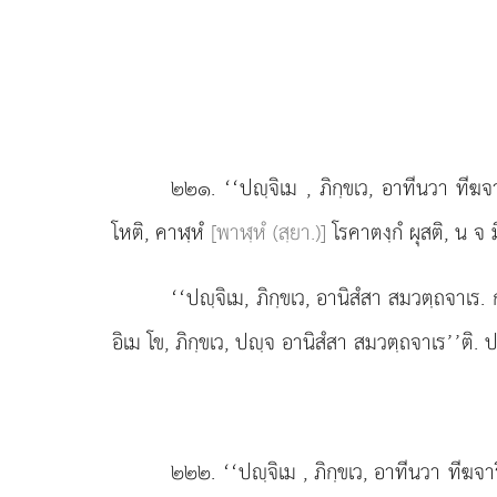
๒๒๑
. ‘‘ปฺจิเม
, ภิกฺขเว, อาทีนวา ทีฆจ
โหติ, คาฬฺหํ
[พาฬฺหํ (สฺยา.)]
โรคาตงฺกํ ผุสติ, น จ ม
‘‘ปฺจิเม, ภิกฺขเว, อานิสํสา สมวตฺถจาเร. 
อิเม โข, ภิกฺขเว, ปฺจ อานิสํสา สมวตฺถจาเร’’ติ. ป
๒๒๒
. ‘‘ปฺจิเม
, ภิกฺขเว, อาทีนวา ทีฆจา