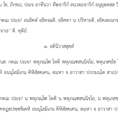
เม โข, ภิกฺขเว, ปฺจ อาทีนวา ทีฆจาริกํ อนวตฺถจาริกํ อนุยุตฺตสฺส 
ตเม ปฺจ? อนธิคตํ อธิคจฺฉติ, อธิคตา น ปริหายติ, อธิคเตเนกจฺเ
าเร’’ติ. ทุติยํ.
๓. อตินิวาสสุตฺตํ
ิวาเส. กตเม ปฺจ? พหุภณฺโฑ โหติ พหุภณฺฑสนฺนิจโย, พหุเภสชฺโช โ
ตหิ อนนุโลมิเกน คิหิสํสคฺเคน, ตมฺหา จ อาวาสา ปกฺกมนฺโต สาเปกฺ
ส. กตเม ปฺจ? น พหุภณฺโฑ โหติ น พหุภณฺฑสนฺนิจโย, น พหุเภสชฺโ
 คหฏฺปพฺพชิเตหิ อนนุโลมิเกน คิหิสํสคฺเคน, ตมฺหา จ อาวาสา ปก