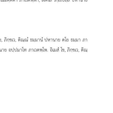
ํ โข, ภิกฺขเว, ติณฺณํ ธมฺมานํ ปหานาย ตโย ธมฺมา ภา
นาย อปฺปมาโท ภาเวตพฺโพ. อิเมสํ
โข, ภิกฺขเว, ติณฺ