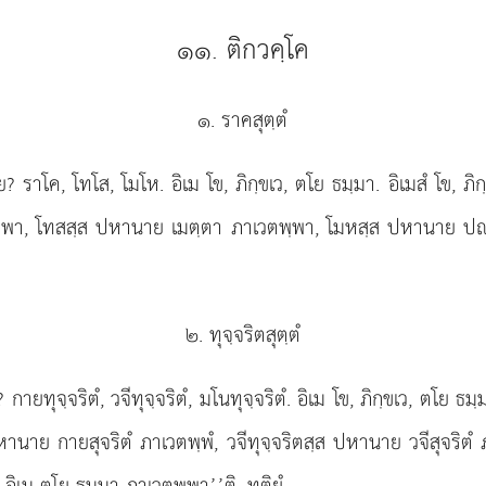
๑๑. ติกวคฺโค
๑. ราคสุตฺตํ
ย? ราโค, โทโส, โมโห. อิเม โข, ภิกฺขเว, ตโย ธมฺมา. อิเมสํ โข, 
า, โทสสฺส ปหานาย เมตฺตา ภาเวตพฺพา, โมหสฺส ปหานาย ปฺา ภ
๒. ทุจฺจริตสุตฺตํ
กายทุจฺจริตํ, วจีทุจฺจริตํ, มโนทุจฺจริตํ. อิเม โข, ภิกฺขเว, ตโย ธ
นาย กายสุจริตํ ภาเวตพฺพํ, วจีทุจฺจริตสฺส ปหานาย วจีสุจริตํ 
ย อิเม ตโย ธมฺมา ภาเวตพฺพา’’ติ. ทุติยํ.