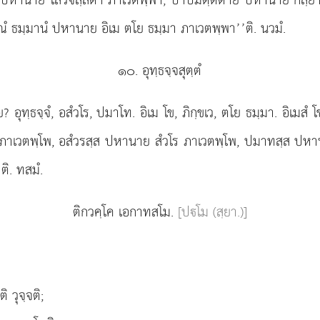
ณฺณํ ธมฺมานํ ปหานาย อิเม ตโย ธมฺมา ภาเวตพฺพา’’ติ. นวมํ.
๑๐. อุทฺธจฺจสุตฺตํ
ย? อุทฺธจฺจํ, อสํวโร, ปมาโท. อิเม โข, ภิกฺขเว, ตโย ธมฺมา. อิเมส
 ภาเวตพฺโพ, อสํวรสฺส ปหานาย สํวโร ภาเวตพฺโพ, ปมาทสฺส ปหา
ิ. ทสมํ.
ติกวคฺโค เอกาทสโม.
[ปโม (สฺยา.)]
 วุจฺจติ;