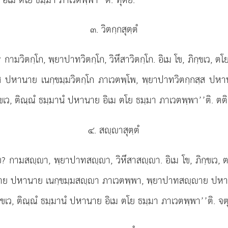
๓. วิตกฺกสุตฺตํ
 กามวิตกฺโก, พฺยาปาทวิตกฺโก, วิหึสาวิตกฺโก. อิเม โข, ภิกฺขเว, ตโ
 ปหานาย เนกฺขมฺมวิตกฺโก ภาเวตพฺโพ, พฺยาปาทวิตกฺกสฺส
ปหาน
กฺขเว, ติณฺณํ ธมฺมานํ ปหานาย อิเม ตโย ธมฺมา ภาเวตพฺพา’’ติ. ตติย
๔. สฺาสุตฺตํ
ตโย? กามสฺา, พฺยาปาทสฺา, วิหึสาสฺา. อิเม
โข, ภิกฺขเว,
าย ปหานาย เนกฺขมฺมสฺา ภาเวตพฺพา, พฺยาปาทสฺาย ปหา
ขเว, ติณฺณํ ธมฺมานํ ปหานาย อิเม ตโย ธมฺมา ภาเวตพฺพา’’ติ. จตุต