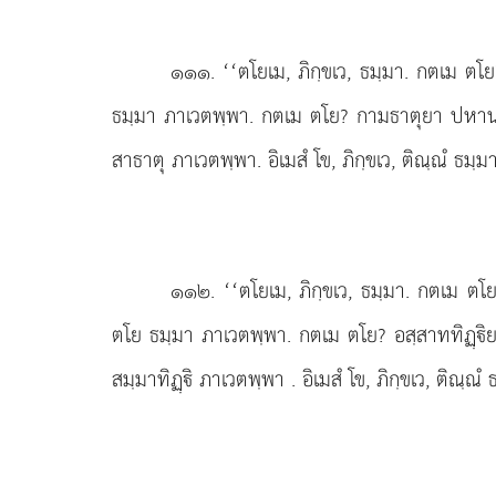
๑๑๑
. ‘‘ตโยเม, ภิกฺขเว, ธมฺมา. กตเม ตโย
ธมฺมา ภาเวตพฺพา. กตเม ตโย? กามธาตุยา ปหาน
สาธาตุ ภาเวตพฺพา. อิเมสํ โข, ภิกฺขเว, ติณฺณํ ธม
๑๑๒
. ‘‘ตโยเม, ภิกฺขเว, ธมฺมา. กตเม ตโย? 
ตโย ธมฺมา ภาเวตพฺพา. กตเม ตโย? อสฺสาททิฏฺิ
สมฺมาทิฏฺิ ภาเวตพฺพา
. อิเมสํ โข, ภิกฺขเว, ติณฺ