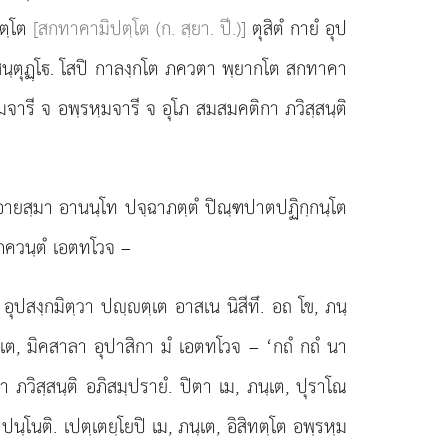
สตฺโต
[สกทาคามิปตฺโต (ก. สฺยา. ปี.)]
ตุสิตํ กายํ อุป
รสนฺตุฏฺโ. โสปิ กาลงฺกโต ภควตา พฺยากโต สกทาคา
หฺมจารี จ อพฺรหฺมจารี จ
อุโภ สมสมคติกา ภวิสฺสนฺติ
อายสฺมา อานนฺโท ปจฺฉาภตฺตํ ปิณฺฑปาตปฏิกฺกนฺโต
 ภควนฺตํ เอตทโวจ –
อุปสงฺกมิตฺวา ปฺตฺเต อาสเน นิสีทึ. อถ โข, ภนฺ
นฺเต, มิคสาลา อุปาสิกา มํ เอตทโวจ – ‘กถํ กถํ นา
ภวิสฺสนฺติ อภิสมฺปรายํ. ปิตา เม, ภนฺเต, ปุราโณ
โนติ. เปตฺเตยฺโยปิ เม, ภนฺเต, อิสิทตฺโต อพฺรหฺม