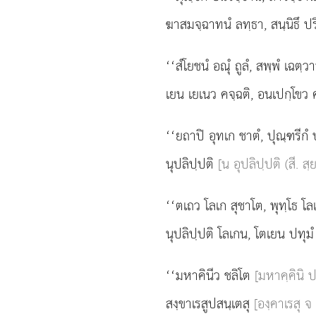
ฆาสมจฺฉาทนํ ลทฺธา, สนฺนิธึ ปริ
‘‘สํโยชนํ อณุํ ถูลํ, สพฺพํ เฉตฺว
เยน เยเนว คจฺฉติ, อนเปกฺโขว ค
‘‘ยถาปิ อุทเก ชาตํ, ปุณฺฑรีกํ 
นุปลิปฺปติ
[น อุปลิปฺปติ (สี. สฺย
‘‘ตเถว โลเก สุชาโต, พุทฺโธ โลเ
นุปลิปฺปติ โลเกน, โตเยน ปทุมํ
‘‘มหาคินีว
ชลิโต
[มหาคฺคินิ ปช
สงฺขาเรสูปสนฺเตสุ
[องฺคาเรสุ จ 