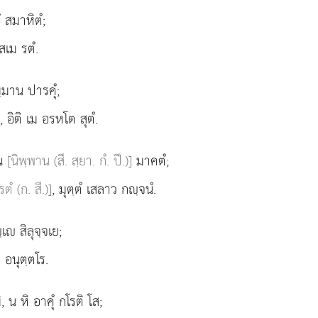
ํ สมาหิตํ;
สเม รตํ.
ฺมาน ปารคุํ;
 อิติ เม อรหโต สุตํ.
พน
[นิพฺพาน (สี. สฺยา. กํ. ปี.)]
มาคตํ;
ตํ (ก. สี.)]
, มุตฺตํ เสลาว กฺจนํ.
เ สิลุจฺจเย;
อนุตฺตโร.
, น หิ อาคุํ กโรติ โส;