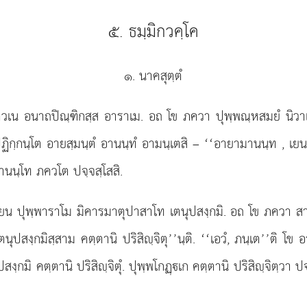
๕. ธมฺมิกวคฺโค
๑. นาคสุตฺตํ
ชตวเน อนาถปิณฺฑิกสฺส อาราเม. อถ โข ภควา ปุพฺพณฺหสมยํ นิวาเ
ปฏิกฺกนฺโต อายสฺมนฺตํ อานนฺทํ อามนฺเตสิ – ‘‘อายามานนฺท
, เย
อานนฺโท ภควโต ปจฺจสฺโสสิ.
น ปุพฺพาราโม มิคารมาตุปาสาโท เตนุปสงฺกมิ. อถ โข ภควา สายน
ปสงฺกมิสฺสาม คตฺตานิ ปริสิฺจิตุ’’นฺติ. ‘‘เอวํ, ภนฺเต’’ติ
โข อ
ฺกมิ คตฺตานิ ปริสิฺจิตุํ. ปุพฺพโกฏฺเก คตฺตานิ ปริสิฺจิตฺวา ป