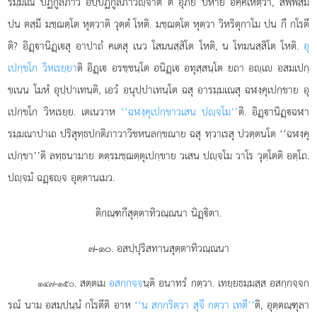
รมฺมเณ ปฏิกูลภาวํ อปฺปฏิกูลภาวฺจาติ ตํ อุภยํ ปหาย อคฺคเหตฺวา, สพฺพสฺมึ
ปน ตสฺมึ มชฺฌตฺโต หุตฺวาติ วุตฺตํ โหติ. มชฺฌตฺโต หุตฺวา วิหริตุกาโม ปน กึ กโรตี
ติ? อิฏฺานิฏฺเสุ อาปาถํ คเตสุ เนว โสมนสฺสิโต โหติ, น โทมนสฺสิโต โหติ.
อุ
เปกฺขโก วิหเรยฺยา
ติ อิฏฺเ อรชฺชนฺโต อนิฏฺเ อทุสฺสนฺโต ยถา อฺเ อสมเปกฺ
ขเนน โมหํ อุปฺปาเทนฺติ, เอวํ อนุปฺปาเทนฺโต ฉสุ อารมฺมเณสุ ฉฬงฺคุเปกฺขาย อุ
เปกฺขโก วิหเรยฺย. เตเนวาห
‘‘ฉฬงฺคุเปกฺขาวเสน ปฺจโม’’
ติ. อิฏฺานิฏฺฉฬา
รมฺมณาปาเถ ปริสุทฺธปกติภาวาวิชหนลกฺขณาย ฉสุ ทฺวาเรสุ ปวตฺตนโต ‘‘ฉฬงฺคุ
เปกฺขา’’ติ ลทฺธนามาย ตตฺรมชฺฌตฺตุเปกฺขาย วเสน ปฺจโม วาโร วุตฺโตติ อตฺโถ.
ปฺจมํ ฉฏฺฺจ อุตฺตานเมว.
ติกณฺฑกีสุตฺตาทิวณฺณนา นิฏฺิตา.
๗-๑๐. อสปฺปุริสทานสุตฺตาทิวณฺณนา
. สตฺตเม
อสกฺกจฺจ
นฺติ อนาทรํ กตฺวา. เทยฺยธมฺมสฺส อสกฺกจฺจก
๑๔๗-๑๕๐
รณํ นาม อสมฺปนฺนํ กโรตีติ อาห
‘‘น สกฺกริตฺวา สุจึ กตฺวา เทตี’’
ติ, อุตฺตณฺฑุลา