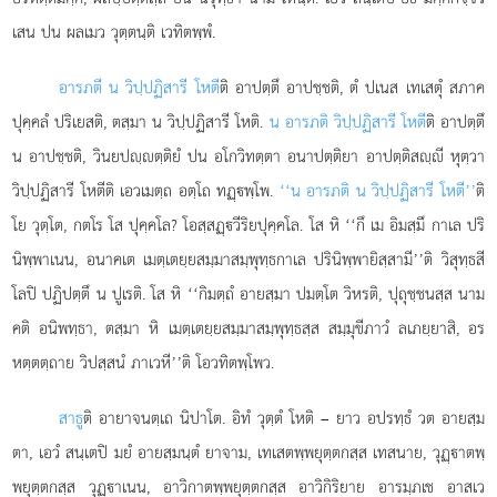
เสน ปน ผลเมว วุตฺตนฺติ เวทิตพฺพํ.
อารภตี น วิปฺปฏิสารี โหตี
ติ อาปตฺตึ อาปชฺชติ, ตํ ปเนส เทเสตุํ สภาค
ปุคฺคลํ ปริเยสติ, ตสฺมา น วิปฺปฏิสารี โหติ.
น อารภติ วิปฺปฏิสารี โหตี
ติ อาปตฺตึ
น อาปชฺชติ, วินยปฺตฺติยํ ปน อโกวิทตฺตา อนาปตฺติยา อาปตฺติสฺี หุตฺวา
วิปฺปฏิสารี โหตีติ เอวเมตฺถ อตฺโถ ทฏฺพฺโพ.
‘‘น อารภติ น วิปฺปฏิสารี โหตี’’
ติ
โย วุตฺโต, กตโร โส ปุคฺคโล? โอสฺสฏฺวีริยปุคฺคโล. โส หิ ‘‘กึ เม อิมสฺมึ กาเล ปริ
นิพฺพาเนน, อนาคเต เมตฺเตยฺยสมฺมาสมฺพุทฺธกาเล ปรินิพฺพายิสฺสามี’’ติ วิสุทฺธสี
โลปิ ปฏิปตฺตึ น ปูเรติ. โส หิ ‘‘กิมตฺถํ อายสฺมา ปมตฺโต วิหรติ, ปุถุชฺชนสฺส นาม
คติ อนิพทฺธา, ตสฺมา หิ เมตฺเตยฺยสมฺมาสมฺพุทฺธสฺส สมฺมุขีภาวํ ลเภยฺยาสิ, อร
หตฺตตฺถาย วิปสฺสนํ ภาเวหี’’ติ โอวทิตพฺโพว.
สาธู
ติ
อายาจนตฺเถ นิปาโต. อิทํ วุตฺตํ โหติ – ยาว อปรทฺธํ วต อายสฺม
ตา, เอวํ สนฺเตปิ มยํ อายสฺมนฺตํ ยาจาม, เทเสตพฺพยุตฺตกสฺส เทสนาย, วุฏฺาตพฺ
พยุตฺตกสฺส วุฏฺาเนน, อาวิกาตพฺพยุตฺตกสฺส อาวิกิริยาย อารมฺภเช อาสเว