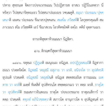
ปหาย สุทฺธนฺเต ิตภาวปจฺจเวกฺขเณน
วิปฺปฏิสารเช อาสเว ปฏิวิโนเทตฺวา นี
หริตฺวา วิปสฺสนาจิตฺตฺเจว วิปสฺสนาปฺฺจ วฑฺเฒตูติ.
อมุนา ปฺจเมน ปุคฺค
เลนา
ติ เอเตน ปฺจเมน ขีณาสวปุคฺคเลน.
สมสโม ภวิสฺสตี
ติ โลกุตฺตรคุเณหิ สม
ภาเวเนว สโม ภวิสฺสตีติ เอวํ ขีณาสเวน โอวทิตพฺโพติ อตฺโถ. ตติยํ อุตฺตานเมว.
อารภติสุตฺตาทิวณฺณนา นิฏฺิตา.
๔-๖. ติกณฺฑกีสุตฺตาทิวณฺณนา
. จตุตฺเถ
ปฏิกูเล
ติ อมนุฺเ อนิฏฺเ.
อปฺปฏิกูลสฺี
ติ อิฏฺากา
๑๔๔-๖
เรเนว ปวตฺตจิตฺโต.
อิฏฺสฺมึ วตฺถุสฺมึ อสุภาย วา ผรติ, อนิจฺจโต วา อุปสํหรติ
อุปเนติ ปวตฺเตติ.
อนิฏฺสฺมึ วตฺถุสฺมิ
นฺติ อนิฏฺเ สตฺตสฺิเต อารมฺมเณ.
เมตฺ
ตาย วา ผรตี
ติ เมตฺตํ หิเตสิตํ อุปสํหรนฺโต สพฺพตฺถกเมว วา ตตฺถ ผรติ.
ธาตุโต
วา อุปสํหรตี
ติ ธมฺมสภาวจินฺตเนน ธาตุโต ปจฺจเวกฺขณาย ธาตุมนสิการํ วา
ตตฺถ ปวตฺเตติ.
ตทุภยํ อภินิวชฺเชตฺวา
ติ สภาวโต อานุภาวโต จ อุปติฏฺนฺตํ อา