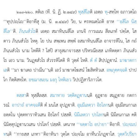
. ตติเย (ที. นิ. ฏี. ๒.๑๔๙)
ทุสฺสีโล
ติ เอตฺถ
ทุ
-สทฺโท อภาวตฺโถ
๒๑๓-๒๒๐
‘‘ทุปฺปฺโ’’ติอาทีสุ (ม. นิ. ๑.๔๔๙) วิย, น ครหณตฺโถติ อาห
‘‘อสีโล นิสฺ
สีโล’’
ติ.
ภินฺนสํวโร
ติ เอตฺถ สมาทินฺนสีโล เกนจิ การเณน สีลเภทํ ปตฺโต, โส
ตาว ภินฺนสํวโร โหตุ. โย ปน สพฺเพน สพฺพํ อสมาทินฺนสีโล อาจารหีโน, โส กถํ
ภินฺนสํวโร นาม โหตีติ
? โสปิ สาธุสมาจารสฺส ปริหรณียสฺส เภทิตตฺตา ภินฺนสํว
โร เอว นาม. วินฏฺสํวโร สํวรรหิโตติ หิ วุตฺตํ โหติ.
ตํ ตํ
สิปฺปฏฺานํ.
มาฆาตกา
เล
ติ ‘‘มา ฆาเตถ ปาณีน’’นฺติ
เอวํ มาฆาตโฆสนํ โฆสิตทิวเส.
อพฺภุคฺคจฺฉติ
ปาป
โก กิตฺติสทฺโท.
อชฺฌาสเยน มงฺกุ โหติเยว
วิปฺปฏิสาริภาวโต.
ตสฺสา
ติ ทุสฺสีลสฺส.
สมาทาย วตฺติตฏฺาน
นฺติ อุฏฺาย สมุฏฺาย กตกา
รณํ.
อาปาถํ อาคจฺฉตี
ติ ตํ มนโส อุปฏฺาติ.
อุมฺมีเลตฺวา อิธโลก
นฺติ อุมฺมีลนกาเล
อตฺตโน ปุตฺตทาราทิวเสน อิธโลกํ ปสฺสติ.
นิมีเลตฺวา ปรโลก
นฺติ นิมีลนกาเล คติ
นิมิตฺตุปฏฺานวเสน ปรโลกํ ปสฺสติ. เตนาห
‘‘จตฺตาโร อปายา’’
ติอาทิ.
ปฺจมป
ท
นฺติ ‘‘กายสฺส เภทา’’ติอาทินา วุตฺโต ปฺจโม อาทีนวโกฏฺาโส.
วุตฺตวิปริยา