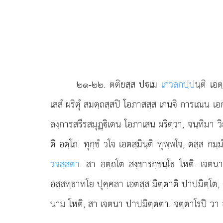
๒๑-๒๒
. ตติยสฺส
ปเม
เกวลกปฺป
นฺติ เอ
เสสํ ผริตุํ สมตฺถสฺสปิ โอภาสสฺส เกนจิ การเณน เ
ลงฺการสรีรสมุฏฺิเตน โอภาเสน ผริตฺวา, จนฺทิมา
ว
ติ อตฺโถ. ทุกฺขํ วโจ เอตสฺมินฺติ ทุพฺพโจ, ตสฺส 
วจสฺสตา
. สา อตฺถโต สงฺขารกฺขนฺโธ โหติ. เจตน
อสฺสทฺธาทโย ปุคฺคลา เอตสฺส มิตฺตาติ ปาปมิตฺโต
นาม โหติ, สา เจตนา ปาปมิตฺตตา. จตฺตาโรปิ วา อ