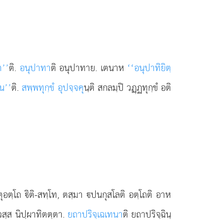
ต’’
ติ.
อนุปาทา
ติ อนุปาทาย. เตนาห
‘‘อนุปาทิยิตฺ
เน’’
ติ.
สพฺพทุกฺขํ อุปจฺจคุ
นฺติ สกลมฺปิ วฏฺฏทุกฺขํ อติ
ุอตฺโถ ิติ-สทฺโท, ตสฺมา ปนกุสโลติ อตฺโถติ อาห
วสฺส นิปฺผาทิตตฺตา.
ยถาปริจฺเฉเทนา
ติ ยถาปริจฺฉินฺ