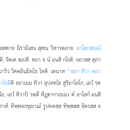
กิเลสตาย นิรามิเสน สุเขน วิหารตฺถาย.
อาโลกสฺํ
ิ, จิตฺเต เปติ. ตถา จ นํ มนสิ กโรติ, ยถาสฺส สุภา
ิวาริว วิคตถินมิทฺโธ โหติ. เตนาห
‘‘ยถา ทิวา ตถา
กโรตี
ติ ยถาเนน ทิวา อุปลทฺโธ สูริยาโลโก, เอวํ รตฺ
โธ, เอวํ ทิวาปิ รตฺตึ ทิฏฺากาเรเนว ตํ อาโลกํ มนสิ
าสํ. ทิพฺพจกฺขุาณํ รูปคตสฺส ทิพฺพสฺส อิตรสฺส จ