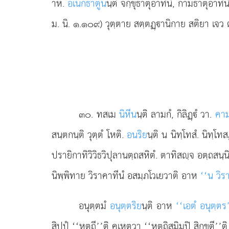
าห.
อเนกธาตูน
นฺติ จกฺขุธาตุอาทีนํ, กามธาตุอาที
ม. นิ. ๑.๑๐๙) วุตฺตาย สตฺตฏฺานิกาย สติยา เจว
๓๐
. ทสเม
นิหีน
นฺติ ลามกํ, กิลิฏฺํ วา.
คาม
สนฺตกนฺติ วุตฺตํ โหติ.
อนริย
นฺติ น นิทฺโทสํ. นิทฺโ
ปรายิกาทิวิวิธวิปุลานตฺถสหิตํ. ตาทิสฺจ อตฺถสนฺน
นิพฺพิทาย วิราคาทีนํ อสมฺภโวเยวาติ อาห
‘‘น วิร
อนุตฺตมํ
อนุตฺตริย
นฺติ อาห
‘‘เอตํ อนุตฺตร
สิปฺปํ ‘‘หตฺถี’’ติ คเหตฺวา ‘‘หตฺถิสฺมิมฺปิ สิกฺขตี’’