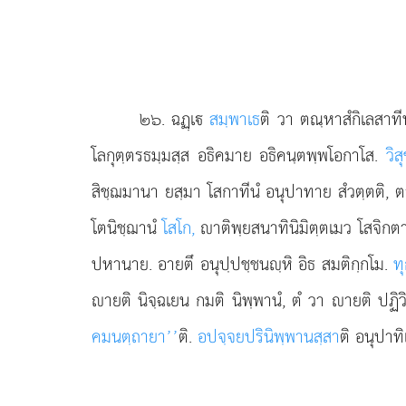
๒๖
. ฉฏฺเ
สมฺพาเธ
ติ วา ตณฺหาสํกิเลสาที
โลกุตฺตรธมฺมสฺส
อธิคมาย อธิคนฺตพฺพโอกาโส.
วิ
สิชฺฌมานา ยสฺมา โสกาทีนํ อนุปาทาย สํวตฺตติ, ตส
โตนิชฺฌานํ
โสโก,
าติพฺยสนาทินิมิตฺตเมว โสจิกตา
ปหานาย. อายตึ อนุปฺปชฺชนฺหิ อิธ สมติกฺกโม.
ท
ายติ นิจฺฉเยน กมติ นิพฺพานํ, ตํ วา ายติ ปฏิว
คมนตฺถายา’’
ติ.
อปจฺจยปรินิพฺพานสฺสา
ติ อนุปาท