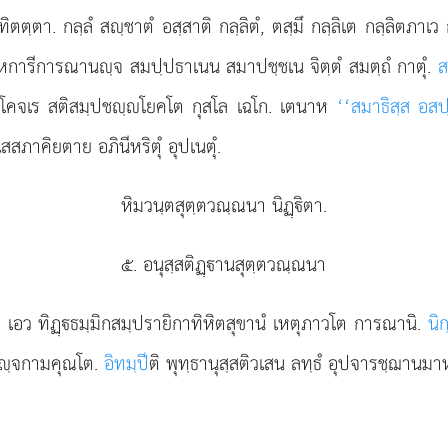
ิตตฺตา. กลฺลํ สฺชาตํ อสฺสาติ กลฺลิตํ, ตสฺมึ กลฺลิเต กลฺลิตภาเว
สหการีการณานฺจ สมปฺปธาเนน สมาปชฺชเน จิตฺตํ สมตฺถํ กาตุํ.
ส
ารโคจเร สติสมฺปชฺโยคโต กุสโล เฉโก. เตนาห
‘‘สมาธิสฺส อสป
สสภาคิยตาย อภินีหริตุํ อุปเนตุํ.
หิมวนฺตสุตฺตวณฺณนา นิฏฺิตา.
๕. อนุสฺสติฏฺานสุตฺตวณฺณนา
โย เอว ทิฏฺธมฺมิกสมฺปรายิกาทิหิตสุขานํ เหตุภาวโต การณานิ.
นิก
ปฺจกามคุณโต.
อิทมฺปี
ติ พุทฺธานุสฺสติวเสน ลทฺธํ อุปจารชฺฌานม