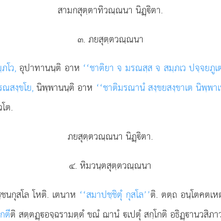
สามกสุตฺตาทิวณฺณนา นิฏฺิตา.
๓. ภยสุตฺตวณฺณนา
ฺภโว,
อุปาทานนฺติ อาห
‘‘ชาติยา จ มรณสฺส จ สมฺภเว ปจฺจยภูเ
รณสงฺขโย,
นิพฺพานนฺติ อาห
‘‘ชาติมรณานํ สงฺขยสงฺขาเต นิพฺพา
วโต.
ภยสุตฺตวณฺณนา นิฏฺิตา.
๔. หิมวนฺตสุตฺตวณฺณนา
ฺชนกุสโล โหติ. เตนาห
‘‘สมาปชฺชิตุํ กุสโล’’
ติ. ตตฺถ อนฺโตคตเหต
โกตี
ติ สตฺตฏฺอจฺฉรามตฺตํ
ขณํ ฌานํ เปตุํ สกฺโกติ อธิฏฺานวสิภา