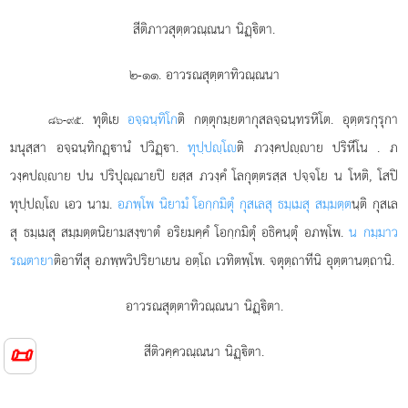
สีติภาวสุตฺตวณฺณนา นิฏฺิตา.
๒-๑๑. อาวรณสุตฺตาทิวณฺณนา
. ทุติเย
อจฺฉนฺทิโก
ติ กตฺตุกมฺยตากุสลจฺฉนฺทรหิโต. อุตฺตรกุรุกา
๘๖-๙๕
มนุสฺสา อจฺฉนฺทิกฏฺานํ ปวิฏฺา.
ทุปฺปฺโ
ติ ภวงฺคปฺาย ปริหีโน
. ภ
วงฺคปฺาย ปน ปริปุณฺณายปิ ยสฺส ภวงฺคํ โลกุตฺตรสฺส ปจฺจโย น โหติ, โสปิ
ทุปฺปฺโ เอว นาม.
อภพฺโพ นิยามํ โอกฺกมิตุํ กุสเลสุ ธมฺเมสุ สมฺมตฺต
นฺติ กุสเล
สุ ธมฺเมสุ สมฺมตฺตนิยามสงฺขาตํ อริยมคฺคํ โอกฺกมิตุํ อธิคนฺตุํ อภพฺโพ.
น กมฺมาว
รณตายา
ติอาทีสุ อภพฺพวิปริยาเยน อตฺโถ เวทิตพฺโพ. จตุตฺถาทีนิ อุตฺตานตฺถานิ.
อาวรณสุตฺตาทิวณฺณนา นิฏฺิตา.
📜
สีติวคฺควณฺณนา นิฏฺิตา.