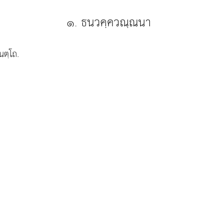
๑. ธนวคฺควณฺณนา
นตฺโถ.