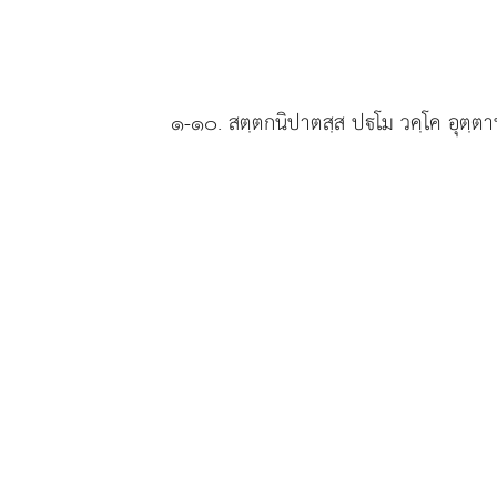
๑-๑๐
. สตฺตกนิปาตสฺส
ปโม วคฺโค อุตฺตา