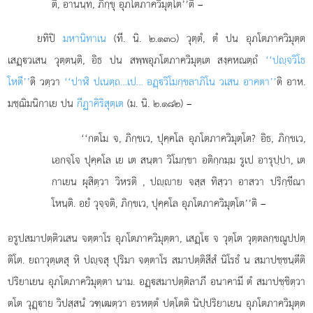
ติ, อานนฺท, ภิกฺขุ อุภโตภาควิมุตฺโต’’ติ –
ยทิปิ
มหานิทาเน
(ที. นิ. ๒.๑๓๐) วุตฺตํ, ตํ ปน อุภโตภาควิมุตฺต
เสฏฺวเสน วุตฺตนฺติ, อิธ ปน สพฺพอุภโตภาควิมุตฺเต สงฺคหณตฺถํ
‘‘ปฺจวิโธ
โหตี’’
ติ วตฺวา
‘‘ปาฬิ ปเนตฺถ…เป… อฏฺวิโมกฺขลาภิโน วเสน อาคตา’’
ติ อาห.
มชฺฌิมนิกาเย ปน
กีฏาคิริสุตฺเต
(ม. นิ. ๒.๑๘๒) –
‘‘กตโม จ, ภิกฺขเว, ปุคฺคโล อุภโตภาควิมุตฺโต? อิธ, ภิกฺขเว,
เอกจฺโจ ปุคฺคโล เย เต สนฺตา วิโมกฺขา อติกฺกมฺม รูเป อารุปฺปา, เต
กาเยน ผุสิตฺวา วิหรติ
, ปฺาย จสฺส ทิสฺวา อาสวา ปริกฺขีณา
โหนฺติ. อยํ วุจฺจติ, ภิกฺขเว, ปุคฺคโล อุภโตภาควิมุตฺโต’’ติ –
อรูปสมาปตฺติวเสน จตฺตาโร อุภโตภาควิมุตฺตา, เสฏฺโ จ วุตฺโต วุตฺตลกฺขณูปปตฺ
ติโต. ยถาวุตฺเตสุ หิ ปฺจสุ ปุริมา จตฺตาโร สมาปตฺติสีสํ นิโรธํ น สมาปชฺชนฺตีติ
ปริยาเยน อุภโตภาควิมุตฺตา นาม. อฏฺสมาปตฺติลาภี อนาคามี ตํ สมาปชฺชิตฺวา
ตโต วุฏฺาย วิปสฺสนํ วฑฺเฒตฺวา อรหตฺตํ ปตฺโตติ นิปฺปริยาเยน อุภโตภาควิมุตฺต