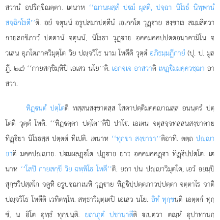
สวานํ อปริกฺขีณตฺตา. เตนาห
‘‘ฌานผสฺสํ ปมํ ผุสติ, ปจฺฉา นิโรธํ นิพฺพานํ
สจฺฉิกโรตี’’
ติ. อยํ จตุนฺนํ อรูปสมาปตฺตีนํ เอเกกโต วุฏฺาย สงฺขาเร สมฺมสิตฺวา
กายสกฺขิภาวํ ปตฺตานํ จตุนฺนํ, นิโรธา วุฏฺาย อคฺคมคฺคปฺปตฺตอนาคามิโน จ
วเสน อุภโตภาควิมุตฺโต วิย ปฺจวิโธ นาม โหตีติ วุตฺตํ
อภิธมฺมฏีกายํ
(ปุ. ป. มูล
ฏี. ๒๔) ‘‘กายสกฺขิมฺหิปิ เอเสว นโย’’ติ.
เอกจฺเจ อาสวา
ติ
เหฏฺิมมคฺควชฺฌา
อา
สวา.
ทิฏฺนฺตํ ปตฺโต
ติ ทสฺสนสงฺขาตสฺส โสตาปตฺติมคฺคาณสฺส อนนฺตรํ ปตฺ
โตติ วุตฺตํ โหติ. ‘‘ทิฏฺตฺตา ปตฺโต’’ติปิ ปาโ. เอเตน จตุสจฺจทสฺสนสงฺขาตาย
ทิฏฺิยา นิโรธสฺส ปตฺตตํ ทีเปติ. เตนาห
‘‘ทุกฺขา สงฺขารา’’
ติอาทิ. ตตฺถ
ปฺา
ยา
ติ มคฺคปฺาย. ปมผลฏฺโต ปฏฺาย ยาว อคฺคมคฺคฏฺา ทิฏฺิปฺปตฺโต. เต
นาห
‘‘โสปิ กายสกฺขี วิย ฉพฺพิโธ โหตี’’
ติ. ยถา ปน ปฺาวิมุตฺโต, เอวํ อยมฺปิ
สุกฺขวิปสฺสโก จตูหิ อรูปชฺฌาเนหิ วุฏฺาย ทิฏฺิปฺปตฺตภาวปฺปตฺตา จตฺตาโร จาติ
ปฺจวิโธ โหตีติ เวทิตพฺโพ. สทฺธาวิมุตฺเตปิ เอเสว นโย.
อิทํ ทุกฺข
นฺติ เอตฺตกํ ทุกฺ
ขํ, น อิโต อุทฺธํ ทุกฺขนฺติ.
ยถาภูตํ ปชานาตี
ติ เปตฺวา ตณฺหํ อุปาทานกฺ