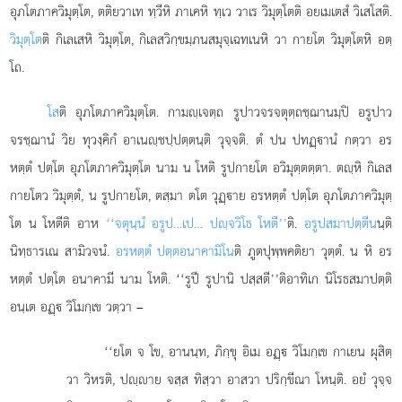
อุภโตภาควิมุตฺโต, ตติยวาเท ทฺวีหิ ภาเคหิ ทฺเว วาเร วิมุตฺโตติ อยเมเตสํ วิเสโสติ.
วิมุตฺโต
ติ กิเลเสหิ วิมุตฺโต, กิเลสวิกฺขมฺภนสมุจฺเฉทเนหิ วา กายโต วิมุตฺโตหิ อตฺ
โถ.
โส
ติ อุภโตภาควิมุตฺโต. กามฺเจตฺถ รูปาวจรจตุตฺถชฺฌานมฺปิ อรูปาว
จรชฺฌานํ วิย ทุวงฺคิกํ อาเนฺชปฺปตฺตนฺติ วุจฺจติ. ตํ ปน ปทฏฺานํ กตฺวา อร
หตฺตํ ปตฺโต อุภโตภาควิมุตฺโต นาม น โหติ รูปกายโต
อวิมุตฺตตฺตา. ตฺหิ กิเลส
กายโตว วิมุตฺตํ, น รูปกายโต, ตสฺมา ตโต วุฏฺาย อรหตฺตํ ปตฺโต อุภโตภาควิมุตฺ
โต น โหตีติ อาห
‘‘จตุนฺนํ อรูป…เป… ปฺจวิโธ โหตี’’
ติ.
อรูปสมาปตฺตีน
นฺติ
นิทฺธารเณ สามิวจนํ.
อรหตฺตํ ปตฺตอนาคามิโน
ติ ภูตปุพฺพคติยา วุตฺตํ. น หิ อร
หตฺตํ ปตฺโต อนาคามี นาม โหติ. ‘‘รูปี รูปานิ ปสฺสตี’’ติอาทิเก นิโรธสมาปตฺติ
อนฺเต อฏฺ วิโมกฺเข วตฺวา –
‘‘ยโต จ โข, อานนฺท, ภิกฺขุ อิเม อฏฺ วิโมกฺเข กาเยน ผุสิตฺ
วา วิหรติ, ปฺาย จสฺส ทิสฺวา อาสวา ปริกฺขีณา โหนฺติ. อยํ วุจฺจ