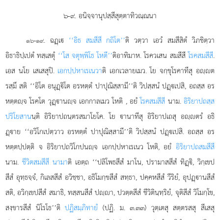
๖-๙. อนิจฺจานุปสฺสีสุตฺตาทิวณฺณนา
. ฉฏฺเ
‘‘อิธ สมสีสี กถิโต’’
ติ วตฺวา เอวํ สมสีสิตํ วิภชิตฺวา
๑๖-๑๙
อิธาธิปฺเปตํ ทสฺเสตุํ
‘‘โส จตุพฺพิโธ โหตี’’
ติอาทิมาห. โรควเสน สมสีสี
โรคสมสีสี
.
เอส นโย เสเสสุปิ.
เอกปฺปหาเรเนวา
ติ เอกเวลายเมว. โย จกฺขุโรคาทีสุ อฺต
รสฺมึ สติ ‘‘อิโต อนุฏฺิโต อรหตฺตํ ปาปุณิสฺสามี’’ติ วิปสฺสนํ ปฏฺเปสิ, อถสฺส อร
หตฺตฺจ โรคโต วุฏฺานฺจ เอกกาลเมว โหติ
, อยํ
โรคสมสีสี
นาม.
อิริยาปถสฺส
ปริโยสาน
นฺติ อิริยาปถนฺตรสมาโยโค. โย านาทีสุ อิริยาปเถสุ อฺตรํ อธิ
ฏฺาย ‘‘อวิโกเปตฺวาว อรหตฺตํ ปาปุณิสฺสามี’’ติ วิปสฺสนํ ปฏฺเปสิ. อถสฺส อร
หตฺตปฺปตฺติ จ อิริยาปถวิโกปนฺจ เอกปฺปหาเรเนว โหติ, อยํ
อิริยาปถสมสีสี
นาม.
ชีวิตสมสีสี นามา
ติ เอตฺถ ‘‘ปลิโพธสีสํ มาโน, ปรามาสสีสํ ทิฏฺิ, วิกฺเขป
สีสํ อุทฺธจฺจํ, กิเลสสีสํ อวิชฺชา, อธิโมกฺขสีสํ สทฺธา, ปคฺคหสีสํ วีริยํ, อุปฏฺานสีสํ
สติ, อวิกฺเขปสีสํ สมาธิ, ทสฺสนสีสํ ปฺา, ปวตฺตสีสํ ชีวิตินฺทฺริยํ, จุติสีสํ วิโมกฺโข,
สงฺขารสีสํ นิโรโธ’’ติ
ปฏิสมฺภิทายํ
(ปฏิ. ม. ๓.๓๓) วุตฺเตสุ สตฺตรสสุ สีเสสุ