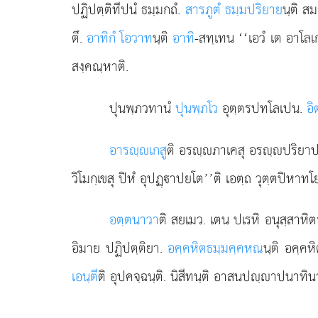
ปฏิปตฺติทีปนํ ธมฺมกถํ.
สารภูตํ ธมฺมปริยาย
นฺติ ส
ตึ.
อาทิกํ โอวาท
นฺติ
อาทิ
-สทฺเทน ‘‘เอวํ เต อาโลเกต
สงฺคณฺหาติ.
ปุนพฺภวทานํ
ปุนพฺภโว
อุตฺตรปทโลเปน.
อิ
อารฺเกสู
ติ
อรฺภาเคสุ อรฺปริยาปนฺ
วิโมกฺเขสุ ปิหํ อุปฏฺาปยโต’’ติ เอตฺถ วุตฺตปิหา
อตฺตนาวา
ติ สยเมว. เตน ปเรหิ อนุสฺสาหิต
อิมาย ปฏิปตฺติยา.
อคฺคหิตธมฺมคฺคหณ
นฺติ อคฺคห
เอนฺตี
ติ อุปคจฺฉนฺติ. นิสีทนฺติ อาสนปฺาปนาทิน