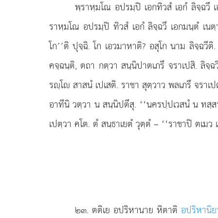
พฺราหฺมโณ อปรมฺปิ เอกทิวสํ เอกํ ลิจฺฉวึ เ
ราหฺมโณ อปรมฺปิ ทิวสํ เอกํ ลิจฺฉวึ เอกมนฺตํ เนตฺ
โก’’ติ ปุจฺฉิ. โก เอวมาหาติ? อสุโก นาม ลิจฺฉวี
คจฺฉนฺติ, ตถา กตฺวา สนฺนิปาตเภรึ จราเปสิ. ลิจฺฉว
รฺโ สาสนํ เปเสติ. ราชา สุตฺวาว พลเภรึ จราเปตฺวา
อาทีนิ วตฺวา น สนฺนิปตึสุ. ‘‘นครปฺปเวสนํ น ทสฺสา
เปตฺวา คโต. ตํ สนฺธาเยตํ วุตฺตํ – ‘‘ราชาปิ ตเมว 
๒๓
. ตติเย อปริหานาย หิตาติ
อปริหานิย