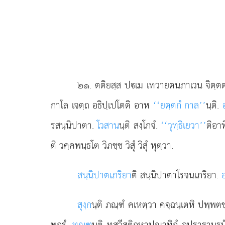
๒๑
. ตติยสฺส ปเม เทวายตนภาเวน จิตฺตต
กาโล เจตฺถ อธิปฺเปโตติ อาห
‘‘ยตฺตกํ กาล’’
นฺติ.
รสนฺนิปาตา.
โวสาน
นฺติ สงฺโกจํ.
‘‘วุทฺธิเยวา’’
ติอาท
ติ วคฺคพนฺธโต วิภชฺช วิสุํ วิสุํ หุตฺวา.
สนฺนิปาตเภริยา
ติ สนฺนิปาตาโรจนเภริยา.
สุงฺก
นฺติ
ภณฺฑํ คเหตฺวา คจฺฉนฺเตหิ ปพฺพต
พกรํ.
ทณฺฑ
นฺติ ทสวีสติกหาปณาทิกํ อปราธานุร