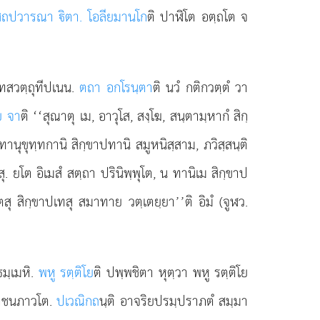
สถปวารณา ิตา. โอลียมานโก
ติ ปาฬิโต อตฺถโต จ
ทสวตฺถุทีปเนน.
ตถา อกโรนฺตา
ติ นวํ กติกวตฺตํ วา
ย จา
ติ ‘‘สุณาตุ เม, อาวุโส, สงฺโฆ, สนฺตามฺหากํ สิกฺ
ฺทานุขุทฺทกานิ สิกฺขาปทานิ สมูหนิสฺสาม, ภวิสฺสนฺติ
ุ. ยโต อิเมสํ สตฺถา ปรินิพฺพุโต, น ทานิเม สิกฺขาป
ตสุ สิกฺขาปเทสุ สมาทาย วตฺเตยฺยา’’ติ อิมํ (จูฬว.
ธมฺเมหิ.
พหู รตฺติโย
ติ ปพฺพชิตา หุตฺวา พหู รตฺติโย
ชนภาวโต.
ปเวณิกถ
นฺติ อาจริยปรมฺปราภตํ สมฺมา