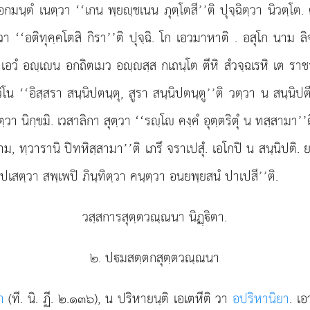
อกมนฺตํ เนตฺวา ‘‘เกน พฺยฺชเนน ภุตฺโตสี’’ติ ปุจฺฉิตฺวา นิวตฺโต.
วา ‘‘อติทุคฺคโตสิ กิรา’’ติ ปุจฺฉิ. โก เอวมาหาติ
. อสุโก นาม ลิจ
ติ. เอวํ อฺเน อกถิตเมว อฺสฺส กเถนฺโต ตีหิ สํวจฺฉเรหิ เต ร
ิโน ‘‘อิสฺสรา สนฺนิปตนฺตุ, สูรา สนฺนิปตนฺตู’’ติ วตฺวา น สนฺนิปต
 นิกฺขมิ. เวสาลิกา สุตฺวา ‘‘รฺโ คงฺคํ อุตฺตริตุํ น ทสฺสามา’’ติ
ม, ทฺวารานิ ปิทหิสฺสามา’’ติ เภรึ จราเปสุํ. เอโกปิ น สนฺนิปติ.
เปเสตฺวา สพฺเพปิ ภินฺทิตฺวา คนฺตฺวา อนยพฺยสนํ ปาเปสี’’ติ.
วสฺสการสุตฺตวณฺณนา นิฏฺิตา.
๒. ปมสตฺตกสุตฺตวณฺณนา
า
(ที. นิ. ฏี. ๒.๑๓๖), น ปริหายนฺติ เอเตหีติ วา
อปริหานิยา
. เอ