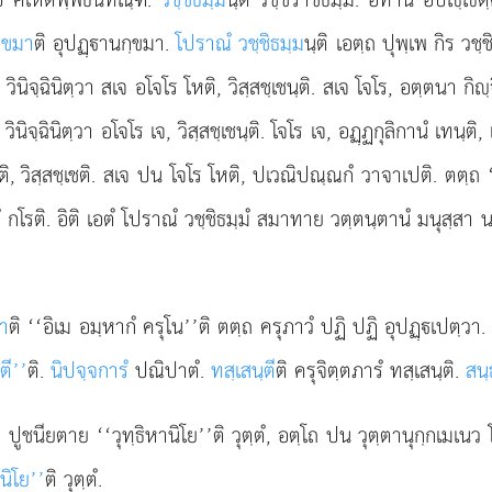
กฺขมา
ติ อุปฏฺานกฺขมา.
โปราณํ วชฺชิธมฺม
นฺติ เอตฺถ ปุพฺเพ กิร วช
ินิจฺฉินิตฺวา สเจ อโจโร โหติ, วิสฺสชฺเชนฺติ. สเจ โจโร, อตฺตนา กิฺ
ตปิ วินิจฺฉินิตฺวา อโจโร เจ, วิสฺสชฺเชนฺติ. โจโร เจ, อฏฺฏกุลิกานํ เท
ิ, วิสฺสชฺเชติ. สเจ ปน โจโร โหติ, ปเวณิปณฺณกํ วาจาเปติ. ตตฺถ 
 กโรติ. อิติ เอตํ โปราณํ วชฺชิธมฺมํ สมาทาย วตฺตนฺตานํ มนุสฺสา
วา
ติ ‘‘อิเม อมฺหากํ ครุโน’’ติ ตตฺถ ครุภาวํ ปฏิ ปฏิ อุปฏฺเปตฺวา
ตี’’
ติ.
นิปจฺจการํ
ปณิปาตํ.
ทสฺเสนฺตี
ติ ครุจิตฺตภารํ ทสฺเสนฺติ.
สนฺ
า ปูชนียตาย ‘‘วุทฺธิหานิโย’’ติ วุตฺตํ, อตฺโถ ปน วุตฺตานุกฺกเมเนว
านิโย’’
ติ วุตฺตํ.