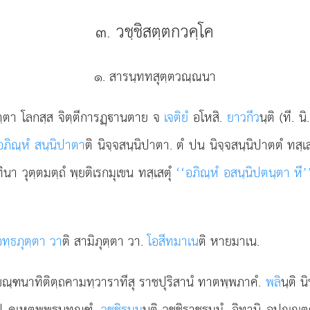
๓. วชฺชิสตฺตกวคฺโค
๑. สารนฺททสุตฺตวณฺณนา
ฺตา โลกสฺส จิตฺตีการฏฺานตาย จ
เจติยํ
อโหสิ.
ยาวกีว
นฺติ (ที. 
อภิณฺหํ สนฺนิปาตา
ติ นิจฺจสนฺนิปาตา. ตํ ปน นิจฺจสนฺนิปาตตํ ทสฺเ
ินา วุตฺตมตฺถํ พฺยติเรกมุเขน ทสฺเสตุํ
‘‘อภิณฺหํ อสนฺนิปตนฺตา หี’
อทฺธภุตฺตา วา
ติ สามิภุตฺตา วา.
โอสีทมาเน
ติ หายมาเน.
ขณฺฑนาทิติตฺถคามทฺวาราทีสุ ราชปุริสานํ ทาตพฺพภาคํ.
พลิ
นฺติ 
ูปํ คเหตพฺพธนทณฺฑํ.
วชฺชิธมฺม
นฺติ วชฺชิราชธมฺมํ. อิทานิ อปฺ