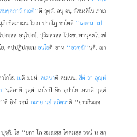
‘สมคฺคภาวํ กเถตี’’
ติ วุตฺตํ. อนุ อนุ ตํสมงฺคิโน ภาเว
ุภิกฺขิตภาเวน โลเก ปากโฏ ชาโตติ
‘‘เอเตน…เป…
 โปงฺขสฺส อนุโปงฺขํ, ปุริมสรสฺส โปงฺขปทานุคตโปงฺขํ
 อโย, ตปฺปฏิปกฺเขน
อนโย
ติ อาห
‘‘อวฑฺฒิ’’
นฺติ. า
พลวโกโธ.
เม
ติ มยฺหํ.
คเตนา
ติ คมเนน.
สีตํ วา อุณฺหํ
ล’’
นฺติอาทิ วุตฺตํ. เภโทปิ อิธ อุปาโย เอวาติ
วุตฺตํ
’ติ อิทํ วจนํ.
กถาย นยํ ลภิตฺวา
ติ ‘‘ยาวกีวฺจ
…
ิ ปุจฺฉิ. โส ‘‘ยถา โภ สมณสฺส โคตมสฺส วจนํ น สกฺ