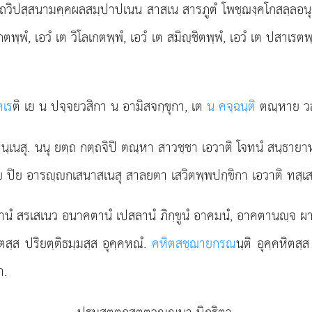
มถวิปสฺสนามคฺคผลสมฺปาปเนน สาสเน สารภูตํ โพชฺฌงฺคโกสลฺลอนุตฺต
พฺพํ, เอวํ เต วิโลเกตพฺพํ, เอวํ เต สมิฺชิตพฺพํ, เอวํ เต ปสาเรตพ
ตเร
ติ เย น ปจฺจยวสิกา น อามิสจกฺขุกา, เต
น คจฺฉนฺติ
ตณฺหาย วส
เนสุ. นนุ ยตฺถ กตฺถจิปิ ตณฺหา สาวชฺชา เอวาติ โจทนํ สนฺธาย
ทโย ปิย อารฺกเสนาสเนสุ สาลยตา เสวิตพฺพปกฺขิกา เอวาติ ทสฺเส
านํ สรเสเนว อนาคตานํ เปสลานํ ภิกฺขูนํ อาคมนํ, อาคตานฺจ ผาสุ
ิตสฺส ปริยตฺติธมฺมสฺส อุคฺคหณํ.
คหิตสชฺฌายกรณ
นฺติ อุคฺคหิตสฺ
า.