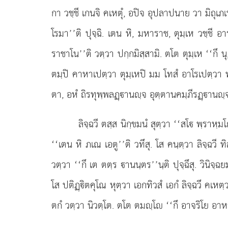
กา วชฺชี เกนจิ คเหตุํ, อปิจ อุปลาปนาย วา มิถุเภ
โรมา’’ติ ปุจฺฉิ. เตน หิ, มหาราช, ตุมฺเห วชฺชี อ
ราชาโน’’ติ วตฺวา ปกฺกมิสฺสามิ. ตโต ตุมฺเห ‘‘กึ 
ตมฺปิ คาหาเปตฺวา ตุมฺเหปิ มม โทสํ อาโรเปตฺวา
ตา, อหํ ถิรทุพฺพลฏฺานฺจ อุตฺตานคมฺภีรฏฺานฺจ ชา
ลิจฺฉวี ตสฺส นิกฺขมนํ สุตฺวา ‘‘สโ พฺราหฺม
‘‘เตน หิ ภเณ เอตู’’ติ วทึสุ. โส คนฺตฺวา ลิจฺฉวี ท
วตฺวา ‘‘กึ เต ตตฺร านนฺตร’’นฺติ ปุจฺฉึสุ. วินิจฺฉ
โส ปติฏฺิตคุโณ หุตฺวา เอกทิวสํ เอกํ ลิจฺฉวึ คเห
ตกํ วตฺวา นิวตฺโต. ตโต ตมฺโ ‘‘กึ อาจริโย อาหา’’