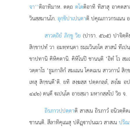
จา’’
ติอาทิมาห. ตตฺถ
ตโต
ติอาทิ ทิสาสุ อาคตสาส
วินสฺสมานโก.
อุกฺขิปาเปนฺตา
ติ ปคุณภาวกรเณน อต
สาวตฺถิยํ ภิกฺขู วิย
(ปารา. ๕๖๕) ปาจิตฺติ
สิกฺขาปทํ วา อมทฺทนฺตา ธมฺมวินยโต สาสนํ ทีเปน
ขาปทานิ คิหิคตานิ. คิหิโนปิ ชานนฺติ ‘อิทํ โว สมณา
วตฺตาโร ‘ธูมกาลิกํ สมเณน โคตเมน สาวกานํ สิกฺขาปท
เทสุ
สิกฺขนฺตี’ติ. ยทิ สงฺฆสฺส ปตฺตกลฺลํ, สงฺโฆ
๔๔๒) ตนฺตึ เปนฺโต อายสฺมา มหากสฺสโป วิย จ.
ถิรภาวปฺปตฺตา
ติ สาสเน ถิรภาวํ อนิวตฺติ
ชานนฺติ. สีลาทิคุเณสุ ปติฏฺาปนเมว สาสเน
ปริณ