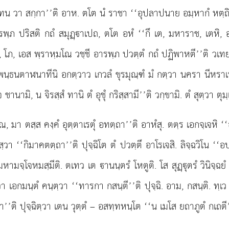
เทน วา สกฺกา’’ติ อาห. ตโต นํ ราชา ‘‘อุปลาปนาย อมฺหากํ หตฺถิอ
ารพฺภ ปริสติ กถํ สมุฏฺาเปถ, ตโต อหํ ‘‘กึ เต, มหาราช, เตหิ, 
นุ, โภ, เอส พฺราหฺมโณ วชฺชี อารพฺภ ปวตฺตํ กถํ ปฏิพาหตี’’ติ วเ
 พนฺธนตาฬนาทีนิ อกตฺวาว เกวลํ ขุรมุณฺฑํ มํ กตฺวา นครา นีหร
นามิ, น จิรสฺสํ ทานิ ตํ อุชุํ กริสฺสามี’’ติ วกฺขามิ. ตํ สุตฺวา ตุ
โณ, มา ตสฺส คงฺคํ อุตฺตาเรตุํ อทตฺถา’’ติ อาหํสุ. ตตฺร เอกจฺเจหิ ‘
ิสฺวา ‘‘กิมาคตตฺถา’’ติ ปุจฺฉิโต ตํ ปวตฺตึ อาโรเจสิ. ลิจฺฉวิโน ‘‘อ
ยมหามจฺโจหมสฺมีติ. ตเทว เต านนฺตรํ โหตูติ. โส สุฏฺุตรํ วินิจฺฉยํ
ตฺวา เอกมนฺตํ คนฺตฺวา ‘‘ทารกา
กสนฺตี’’ติ ปุจฺฉิ. อาม, กสนฺติ. ทฺ
ติ ปุจฺฉิตฺวา เตน วุตฺตํ – อสทฺทหนฺโต ‘‘น เมโส ยถาภูตํ กเถตี’’ต