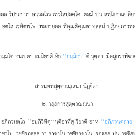
มฺมสฺส วิปาเก วา อนวสโรว เทวโสปสคฺโค. ตสฺมึ ปน ลทฺโธกาเส ส
ปิ อตฺโถ เวทิตพฺโพ. พลกายสฺส ทิคุณติคุณตาทสฺสนํ ปฏิภยภาวท
 ธมฺมโต อนเปตา ธมฺมิยาติ อิธ
‘‘ธมฺมิกา’’
ติ วุตฺตา. มิคสูกราทิฆ
สารนฺททสุตฺตวณฺณนา นิฏฺิตา.
๒. วสฺสการสุตฺตวณฺณนา
 อภิภวนตฺโถ ‘‘อนภิวิทิตุ’’นฺติอาทีสุ วิยาติ อาห
‘‘อภิภวนตฺถาย 
าชาโน, วชฺชิรฏฺสฺส วา ราชาโน วชฺชิราชาโน. รฏฺสฺส ปน วชฺชิ