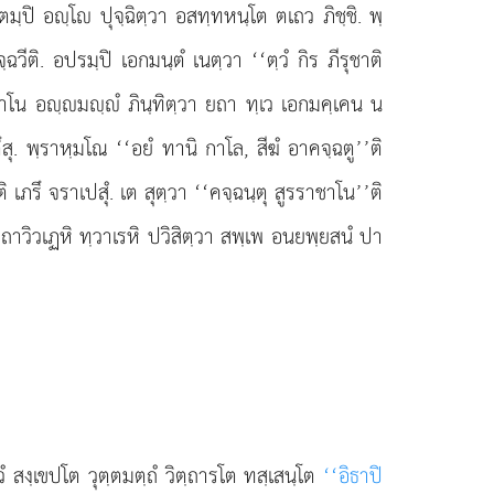
 ตมฺปิ อฺโ ปุจฺฉิตฺวา อสทฺทหนฺโต ตเถว ภิชฺชิ. พฺ
ฺฉวีติ. อปรมฺปิ เอกมนฺตํ เนตฺวา ‘‘ตฺวํ กิร ภีรุชาติ
าชาโน อฺมฺํ ภินฺทิตฺวา ยถา ทฺเว เอกมคฺเคน น
ึสุ. พฺราหฺมโณ ‘‘อยํ ทานิ กาโล, สีฆํ อาคจฺฉตู’’ติ
 เภรึ จราเปสุํ. เต สุตฺวา ‘‘คจฺฉนฺตุ สูรราชาโน’’ติ
 ยถาวิวเฏหิ ทฺวาเรหิ ปวิสิตฺวา สพฺเพ อนยพฺยสนํ ปา
วํ สงฺเขปโต วุตฺตมตฺถํ วิตฺถารโต ทสฺเสนฺโต
‘‘อิธาปิ