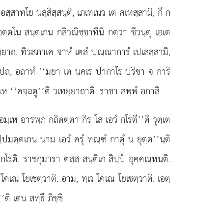
สฺสาทโย นสฺสิสฺสนฺติ, เภเทเนว เต คเหสฺสามิ, กึ ก
อตฺตโน สนฺตเกน กสิวณิชฺชาทีนิ กตฺวา ชีวนฺตุ เอเต
ทยฺยาถ. ทิวสภาเค จาหํ เตสํ ปณฺณาการํ เปเสสฺสามิ,
าเปถ, อถาหํ ‘‘มยา เต นคเร ปากาโร ปริขา จ การิ
มฺเห ‘‘คจฺฉตู’’ติ วเทยฺยาถาติ. ราชา สพฺพํ อกาสิ.
‘อมฺเห อารพฺภ กถิตตฺตา กิร โส เอวํ กโรตี’’ติ วุตฺเต
ปฺปมตฺตเกน นาม เอวํ ครุํ ทณฺฑํ กาตุํ น ยุตฺต’’นฺติ
 กโรติ. ราชกุมารา ตสฺส สนฺติเก สิปฺปํ อุคฺคณฺหนฺติ.
เว โคเณ โยเชตฺวาติ. อาม, ทฺเว โคเณ โยเชตฺวาติ. เอตฺ
ิ เตน สทฺธึ ภิชฺชิ.