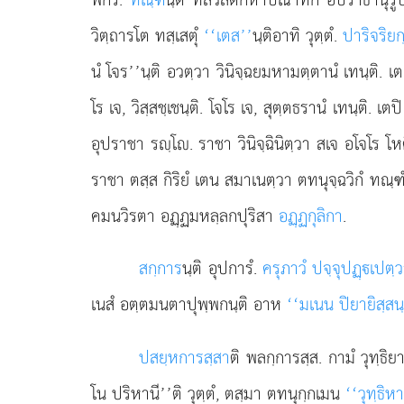
วิตฺถารโต ทสฺเสตุํ
‘‘เตส’’
นฺติอาทิ
วุตฺตํ.
ปาริจริย
นํ โจร’’นฺติ อวตฺวา วินิจฺฉยมหามตฺตานํ เทนฺติ. เต ว
โร เจ, วิสฺสชฺเชนฺติ. โจโร เจ, สุตฺตธรานํ เทนฺติ. เ
อุปราชา รฺโ. ราชา วินิจฺฉินิตฺวา สเจ อโจโร โหต
ราชา ตสฺส กิริยํ เตน สมาเนตฺวา ตทนุจฺฉวิกํ ทณฺฑํ
คมนวิรตา อฏฺฏมหลฺลกปุริสา
อฏฺฏกุลิกา
.
สกฺการ
นฺติ อุปการํ.
ครุภาวํ ปจฺจุปฏฺเปตฺ
เนสํ อตฺตมนตาปุพฺพกนฺติ อาห
‘‘มเนน ปิยายิสฺสนฺ
ปสยฺหการสฺสา
ติ พลกฺการสฺส. กามํ วุทฺธิย
โน ปริหานี’’ติ วุตฺตํ, ตสฺมา ตทนุกฺกเมน
‘‘วุทฺธิห