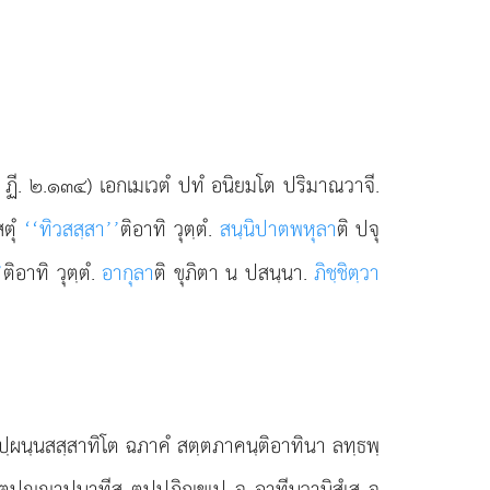
นิ. ฏี. ๒.๑๓๔) เอกเมเวตํ ปทํ อนิยมโต ปริมาณวาจี.
สตุํ
‘‘ทิวสสฺสา’’
ติอาทิ วุตฺตํ.
สนฺนิปาตพหุลา
ติ ปจุ
’
ติอาทิ วุตฺตํ.
อากุลา
ติ ขุภิตา น ปสนฺนา.
ภิชฺชิตฺวา
นิปฺผนฺนสสฺสาทิโต ฉภาคํ สตฺตภาคนฺติอาทินา ลทฺธพฺ
ตฺตปฺาปนาทีสุ ตปฺปฏิกฺเขเป จ อาทีนวานิสํเส จ