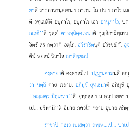
ยา
ติ ราชภาวานุคเตน ปภาเวน. โส ปน ปภาโว เนสํ
ติ วฑฺเฒตีติ อนุภาโว, อนุภาโว เอว
อานุภาโว,
ปตา
กเถตี’’
ติ วุตฺตํ.
ตาฬจฺฉิคฺคเฬนา
ติ กุฺจิกาฉิทฺเท
อิตรํ สรํ กตฺวาติ อตฺโถ.
อวิราธิต
นฺติ อวิรชฺฌิตํ.
อุจ
ตีนํ พฺยสนํ วินาโส
าติพฺยสนํ
.
คงฺคายา
ติ คงฺคาสมีเป.
ปฏฺฏนคาม
นฺติ ส
วา นตฺถิ
ตาย เวลาย.
อภิมุขํ ยุทฺเธนา
ติ อภิมุขํ
‘‘อฺตฺร มิถุเภทา’’
ติ. ยุทฺธสฺส ปน อนุปายตา
เป… ปริหานี’’ติ อิมาย ภควโต กถาย อุปายํ ลภิต
ราชาปิ ตเมว เปเสตฺวา สพฺเพ…เป… ปาเป