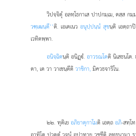
วิปจฺจิตุํ อลทฺโธกาเส ปาปกมฺเม, ตสฺส ก
วฑฺเฒนฺตี’’
ติ. เอเตเนว
อนุปฺปนฺนํ สุข
นฺติ เอตฺถา
เวทิตพฺพา.
อนิจฺฉิต
นฺติ
อนิฏฺํ.
อาวรณโต
ติ นิเสธนโต.
ตา, เต วา วาเชนฺตีติ
วาชิกา,
มิควธจาริโน.
๒๒
. ทุติเย
อภิยาตุกาโม
ติ เอตฺถ
อภิ
-สทฺโท
อาทิโต ปวตฺตํ วจนํ อุปาทาย วชฺชีติ ลทฺธนามา ร