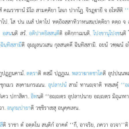
 คณราชานํ มิโถ สามคฺคิยา โลเก ปากโฏ. จิรฏฺายี จ อโหสีติ
‘
โป. โส ปน เนสํ ปตาโป หตฺถิอสฺสาทิวาหนสมฺปตฺติยา ตตฺถ จ ส
น.
อสน
นฺติ สรํ.
อติปาตยิสฺสนฺตี
ติ อติกฺกาเมนฺติ.
โปงฺขานุโปงฺข
นฺติ
ฺฉินฺทิสฺสามี
ติ อุมฺมูลนวเสน กุลสนฺตตึ ฉินฺทิสฺสามิ. อยนํ วฑฺฒนํ
กฏปฏฺฏนคามํ.
ตตฺรา
ติ ตสฺมึ ปฏฺฏเน.
พลวาฆาตชาโต
ติ อุปฺปนฺน
 อุชุกเมว สงฺคามกรเณน.
อุปลาปนํ
สามํ ทานฺจาติ ทสฺเสตุํ
‘‘อ
 ปเคว ปกาสิตา.
อิท
นฺติ ‘‘อฺตฺร อุปลาปนาย อฺตฺร มิถุเภทา’
ฺวา.
อนุกมฺปายา
ติ วชฺชิราเชสุ อนุคฺคเหน.
สี
ติ ราชา ตํ อตฺตโน สนฺติกํ อาคตํ ‘‘กึ, อาจริย, ภควา อวจา’’ต