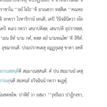
ฺชิราชาโน ‘‘อยํ โจโร’’ติ อาเนตฺวา ทสฺสิเต ‘‘คณฺหถ
จิ อกตฺวา โวหาริกานํ เทนฺติ, เตปิ วินิจฺฉินิตฺวา อโจ
นฺติ, เตปิ ตเถว กตฺวา เสนาปติสฺส, เสนาปติ อุปราชสฺส,
‘‘เยน อิทํ นาม กตํ, ตสฺส อยํ นามทณฺโฑ’’ติ ลิขิตํ.
 น อุชฺฌายนฺติ. ปรมฺปราคเตสุ อฏฺฏกุเลสุ ชาตา อคติ
.
มาเนสฺสนฺตี
ติ สมฺมาเนสฺสนฺติ. ตํ ปน สมฺมานนํ เตสุ
ธาเนตุ
นฺติ สมฺพนฺธํ อวิจฺฉินฺนํ กตฺวา ฆเฏตุํ.
 โยเชตพฺโพ. ปาฬิยํ วา ยสฺมา ‘‘วุทฺธิเยว ปาฏิกงฺขา,