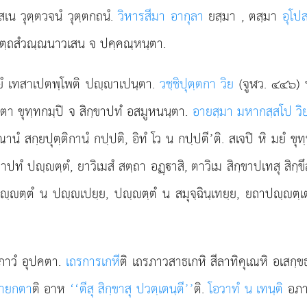
เน วุตฺตวจนํ วุตฺตกถนํ.
วิหารสีมา อากุลา
ยสฺมา
, ตสฺมา
อุโป
ฺถสํวณฺณนาวเสน จ ปคฺคณฺหนฺตา.
ยํ เทสาเปตพฺโพติ ปฺาเปนฺตา.
วชฺชิปุตฺตกา วิย
(จูฬว. ๔๔๖) 
ฺตา ขุทฺทกมฺปิ จ สิกฺขาปทํ อสมูหนนฺตา.
อายสฺมา มหากสฺสโป วิ
นํ สกฺยปุตฺติกานํ กปฺปติ, อิทํ โว น กปฺปตี’ติ. สเจปิ หิ มยํ ขุท
ํ ปฺตฺตํ, ยาวิเมสํ สตฺถา อฏฺาสิ, ตาวิเม สิกฺขาปเทสุ สิกฺขึส
 อปฺตฺตํ น ปฺเปยฺย, ปฺตฺตํ น สมุจฺฉินฺเทยฺย, ยถาปฺตฺเ
ตภาวํ อุปคตา.
เถรการเกหี
ติ เถรภาวสาธเกหิ สีลาทิคุเณหิ อเสกฺข
ายกตา
ติ อาห
‘‘ตีสุ สิกฺขาสุ ปวตฺเตนฺตี’’
ติ.
โอวาทํ น เทนฺติ
อภา