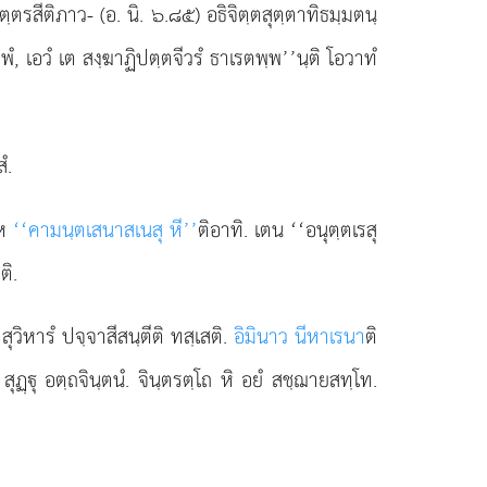
รสีติภาว- (อ. นิ. ๖.๘๕) อธิจิตฺตสุตฺตาทิธมฺมตนฺ
ฺพํ, เอวํ เต สงฺฆาฏิปตฺตจีวรํ ธาเรตพฺพ’’นฺติ โอวาทํ
ํ.
าห
‘‘คามนฺตเสนาสเนสุ หี’’
ติอาทิ. เตน ‘‘อนุตฺตเรสุ
ติ.
วิหารํ ปจฺจาสีสนฺตีติ ทสฺเสติ.
อิมินาว นีหาเรนา
ติ
ส สุฏฺุ อตฺถจินฺตนํ. จินฺตรตฺโถ หิ อยํ สชฺฌายสทฺโท.