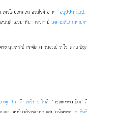
ิยา เทวโตปสคฺคสฺส อวสโรติ อาห
‘‘อนุปฺปนฺนํ…เป…
สฺสนนฺติ เอวมาทินา เทวตานํ
สงฺคามสีเส สหายตา
าตาย สุนขาทีนํ กฑฺฒิตฺวา วนจรณํ วาโช, ตตฺถ นิยุตฺ
ยาตุกาโม’’
ติ.
วชฺชิราชาโน
ติ ‘‘วชฺเชตพฺพา อิเม’’ติ
สมฺา ตนฺนิวาสิราชกุมารวเสน เวทิตพฺพา.
ราชิทฺธิ