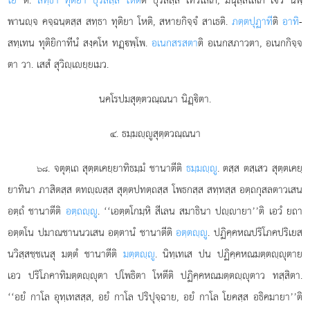
พานฺจ คจฺฉนฺตสฺส สทฺธา ทุติยา โหติ, สหายกิจฺจํ สาเธติ.
ภตฺตปุฏาที
ติ
อาทิ
-
สทฺเทน ทุติยิกาทีนํ สงฺคโห ทฏฺพฺโพ.
อเนกสรสตา
ติ อเนกสภาวตา, อเนกกิจฺจ
ตา วา. เสสํ สุวิฺเยฺยเมว.
นคโรปมสุตฺตวณฺณนา นิฏฺิตา.
๔. ธมฺมฺูสุตฺตวณฺณนา
. จตุตฺเถ สุตฺตเคยฺยาทิธมฺมํ ชานาตีติ
ธมฺมฺู
. ตสฺส ตสฺเสว สุตฺตเคยฺ
๖๘
ยาทินา ภาสิตสฺส ตทฺสฺส สุตฺตปทตฺถสฺส โพธกสฺส สทฺทสฺส อตฺถกุสลตาวเสน
อตฺถํ ชานาตีติ
อตฺถฺู
. ‘‘เอตฺตโกมฺหิ สีเลน สมาธินา ปฺายา’’ติ เอวํ ยถา
อตฺตโน ปมาณชานนวเสน อตฺตานํ ชานาตีติ
อตฺตฺู
. ปฏิคฺคหณปริโภคปริเยส
นวิสฺสชฺชเนสุ มตฺตํ ชานาตีติ
มตฺตฺู
. นิทฺเทเส ปน ปฏิคฺคหณมตฺตฺุตาย
เอว ปริโภคาทิมตฺตฺุตา ปโพธิตา โหตีติ ปฏิคฺคหณมตฺตฺุตาว ทสฺสิตา.
‘‘อยํ กาโล อุทฺเทสสฺส, อยํ กาโล ปริปุจฺฉาย, อยํ กาโล โยคสฺส อธิคมายา’’ติ