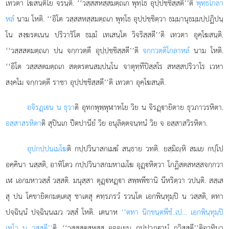
เทวตา โฆสนฺติโย จรนฺติ. ‘‘วสฺสสหสฺสมตฺถเก
พุทฺโธ อุปฺปชฺชิสฺสตี’’ติ
พุทฺธโกลา
หลํ
นาม โหติ. ‘‘อิโต วสฺสสหสฺสมตฺถเก พุทฺโธ อุปฺปชฺชิตฺวา ธมฺมานุธมฺมปฺปฏิปนฺ
โน สงฺฆรตเนน ปริวาริโต ธมฺมํ เทเสนฺโต วิจริสฺสตี’’ติ เทวตา อุคฺโฆสนฺติ.
‘‘วสฺสสตมตฺถเก ปน จกฺกวตฺตี อุปฺปชฺชิสฺสตี’’ติ
จกฺกวตฺติโกลาหลํ
นาม โหติ.
‘‘อิโต วสฺสสตมตฺถเก สตฺตรตนสมฺปนฺโน จาตุทฺทีปิสฺสโร สหสฺสปริวาโร เวหา
สงฺคโม จกฺกวตฺตี ราชา อุปฺปชฺชิสฺสตี’’ติ เทวตา อุคฺโฆสนฺติ.
อจิรฏฺเน น ธุวา
ติ อุทกพุพฺพุฬาทโย วิย น จิรฏฺายิตาย ธุวภาวรหิตา.
อสฺสาสรหิตา
ติ สุปินเก ปีตปานียํ วิย อนุลิตฺตจนฺทนํ วิย จ อสฺสาสวิรหิตา.
อุปกปฺปนเมโฆ
ติ
กปฺปวินาสกเมฆํ สนฺธาย วทติ. ยสฺมิฺหิ สมเย กปฺโป
อคฺคินา นสฺสติ, อาทิโตว กปฺปวินาสกมหาเมโฆ อุฏฺหิตฺวา โกฏิสตสหสฺสจกฺกวา
เฬ เอกมหาวสฺสํ วสฺสติ. มนุสฺสา ตุฏฺหฏฺา สพฺพพีชานิ นีหริตฺวา วปนฺติ. สสฺเส
สุ ปน โคขายิตกมตฺเตสุ ชาเตสุ คทฺรภรวํ รวนฺโต เอกพินฺทุมฺปิ น วสฺสติ, ตทา
ปจฺฉินฺนํ ปจฺฉินฺนเมว วสฺสํ โหติ. เตนาห
‘‘ตทา นิกฺขนฺตพีชํ..เป… เอกพินฺทุมฺปิ
เทโว น วสฺสตี’’
ติ. ‘‘วสฺสสตสหสฺส อจฺจเยน กปฺปวุฏฺานํ ภวิสฺสตี’’ติอาทินา