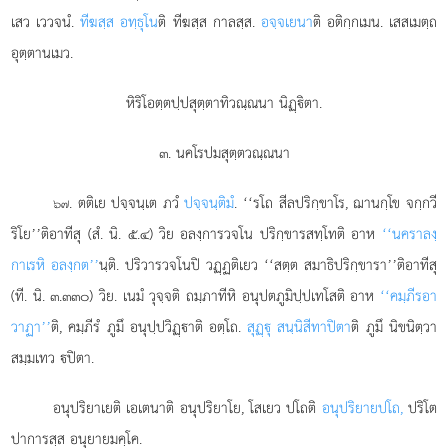
เสว
เววจนํ.
ทีฆสฺส อทฺธุโน
ติ ทีฆสฺส กาลสฺส.
อจฺจเยนา
ติ อติกฺกเมน. เสสเมตฺถ
อุตฺตานเมว.
หิริโอตฺตปฺปสุตฺตาทิวณฺณนา นิฏฺิตา.
๓. นคโรปมสุตฺตวณฺณนา
. ตติเย ปจฺจนฺเต ภวํ
ปจฺจนฺติมํ
. ‘‘รโถ สีลปริกฺขาโร, ฌานกฺโข จกฺกวี
๖๗
ริโย’’ติอาทีสุ (สํ. นิ. ๕.๔) วิย อลงฺการวจโน ปริกฺขารสทฺโทติ อาห
‘‘นคราลงฺ
กาเรหิ อลงฺกต’’
นฺติ. ปริวารวจโนปิ วฏฺฏติเยว ‘‘สตฺต สมาธิปริกฺขารา’’ติอาทีสุ
(ที. นิ. ๓.๓๓๐) วิย. เนมํ วุจฺจติ ถมฺภาทีหิ อนุปตภูมิปฺปเทโสติ อาห
‘‘คมฺภีรอา
วาฏา’’
ติ, คมฺภีรํ ภูมึ อนุปฺปวิฏฺาติ อตฺโถ.
สุฏฺุ สนฺนิสีทาปิตา
ติ ภูมึ นิขนิตฺวา
สมฺมเทว ปิตา.
อนุปริยาเยติ เอเตนาติ อนุปริยาโย, โสเยว ปโถติ
อนุปริยายปโถ,
ปริโต
ปาการสฺส อนุยายมคฺโค.