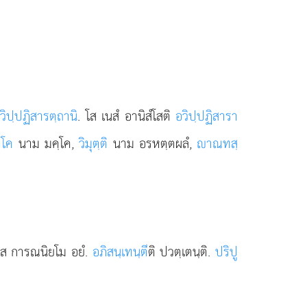
วิปฺปฏิสารตฺถานิ
. โส เนสํ อานิสํโสติ
อวิปฺปฏิสารา
าโค
นาม มคฺโค,
วิมุตฺติ
นาม อรหตฺตผลํ,
าณทสฺ
โส การณนิยโม อยํ.
อภิสนฺเทนฺตี
ติ ปวตฺเตนฺติ.
ปริปู