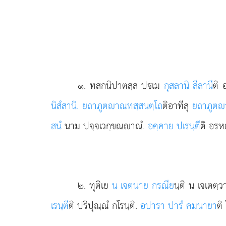
๑
. ทสกนิปาตสฺส
ปเม
กุสลานิ สีลานี
ติ 
นิสํสานิ. ยถาภูตาณทสฺสนตฺโถ
ติอาทีสุ
ยถาภูต
สนํ
นาม ปจฺจเวกฺขณาณํ.
อคฺคาย ปเรนฺตี
ติ อรหต
๒
. ทุติเย
น เจตนาย กรณีย
นฺติ น เจเตตฺ
เรนฺตี
ติ
ปริปุณฺณํ กโรนฺติ.
อปารา ปารํ คมนายา
ติ