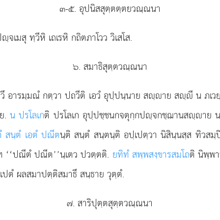
๓-๕. อุปนิสสุตฺตตฺตยวณฺณนา
ฺจเมสุ ทฺวีหิ เถเรหิ กถิตภาโวว วิเสโส.
๖. สมาธิสุตฺตวณฺณนา
วึ อารมฺมณํ กตฺวา ปถวีติ เอวํ อุปฺปนฺนาย สฺาย สฺี น ภเวย
ฺย.
น ปรโลเก
ติ ปรโลเก อุปฺปชฺชนกจตุกฺกปฺจกชฺฌานสฺาย น
ํ สนฺตํ เอตํ ปณีต
นฺติ สนฺตํ สนฺตนฺติ อปฺเปตฺวา นิสินฺนสฺส ทิวสม
าโท ‘‘ปณีตํ ปณีต’’นฺเตว ปวตฺตติ.
ยทิทํ สพฺพสงฺขารสมโถ
ติ นิพฺพา
เปตํ ผลสมาปตฺติสมาธึ สนฺธาย วุตฺตํ.
๗. สาริปุตฺตสุตฺตวณฺณนา