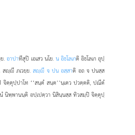
ฺย.
อาปา
ทีสุปิ เอเสว
นโย.
น อิธโลเก
ติ อิธโลเก อุปฺ
 สฺี ภเวยฺย.
สฺี จ ปน อสฺสา
ติ อถ จ ปนสฺส
ฺปิ จิตฺตุปฺปาโท ‘‘สนฺตํ สนฺต’’นฺเตว ปวตฺตติ, ปณีตํ
นํ นิพฺพานนฺติ อปฺเปตฺวา นิสินฺนสฺส ทิวสมฺปิ จิตฺตุปฺ