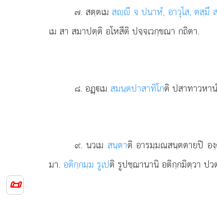
๗
. สตฺตเม
สฺี จ ปนาหํ, อาวุโส, ตสฺมึ 
เม สา สมาปตฺติ อโหสีติ ปจฺจเวกฺขณา กถิตา.
๘
. อฏฺเม
สมนฺตปาสาทิโก
ติ ปสาทาวหานํ
๙
. นวเม
สนฺตา
ติ อารมฺมณสนฺตตายปิ อง
มา.
อติกฺกมฺม รูเป
ติ รูปชฺฌานานิ อติกฺกมิตฺวา ปวต
📜