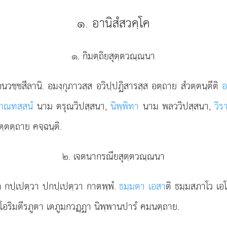
๑. อานิสํสวคฺโค
๑. กิมตฺถิยสุตฺตวณฺณนา
อนวชฺชสีลานิ. อมงฺกุภาวสฺส อวิปฺปฏิสารสฺส อตฺถาย สํวตฺตนฺตีติ
อ
าณทสฺสนํ
นาม ตรุณวิปสฺสนา,
นิพฺพิทา
นาม พลววิปสฺสนา,
วิร
ฺตตฺถาย คจฺฉนฺติ.
๒. เจตนากรณียสุตฺตวณฺณนา
วา กปฺเปตฺวา ปกปฺเปตฺวา กาตพฺพํ.
ธมฺมตา เอสา
ติ ธมฺมสภาโว เอ
 โอริมตีรภูตา เตภูมกวฏฺฏา นิพฺพานปารํ คมนตฺถาย.