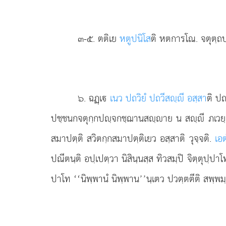
๓-๕
. ตติเย
หตูปนิโส
ติ หตการโณ. จตุตฺถป
๖
. ฉฏฺเ
เนว ปถวิยํ ปถวีสฺี อสฺสา
ติ ปถ
ปชฺชนกจตุกฺกปฺจกชฺฌานสฺาย น สฺี ภเวย
สมาปตฺติ สวิตกฺกสมาปตฺติเยว อสฺสาติ วุจฺจติ.
เอต
ปณีตนฺติ อปฺเปตฺวา นิสินฺนสฺส ทิวสมฺปิ จิตฺตุปฺป
ปาโท ‘‘นิพฺพานํ นิพฺพาน’’นฺเตว ปวตฺตตีติ สพฺพมฺ