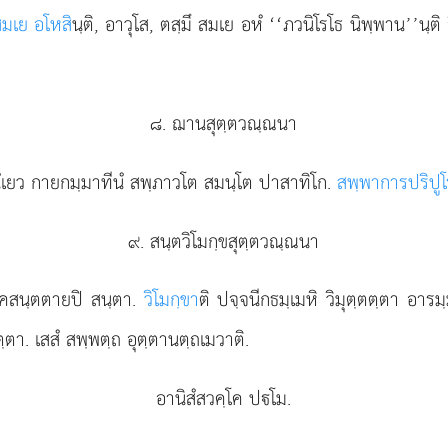
สมเย อโหสิ
นฺติ, อาวุโส, ตสฺมึ สมเย
อหํ ‘‘ภวนิโรโธ นิพฺพาน’’นฺต
๘. ฌานสุตฺตวณฺณนา
เยว กายกมฺมาทีนํ สพฺภาวโต สมนฺโต ปาสาทิโก.
สพฺพาการปริปูโ
๙. สนฺตวิโมกฺขสุตฺตวณฺณนา
ฺคสนฺตตายปิ สนฺตา.
วิโมกฺขา
ติ ปจฺจนีกธมฺเมหิ วิมุตฺตตฺตา อารม
ฺตา. เสสํ สพฺพตฺถ อุตฺตานตฺถเมวาติ.
อานิสํสวคฺโค ปโม.