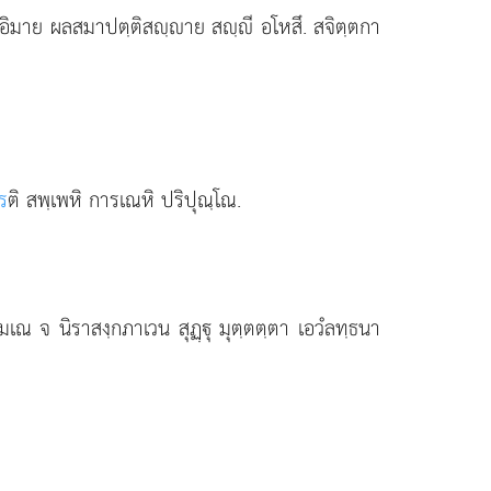
ิ อิมาย
ผลสมาปตฺติสฺาย สฺี อโหสึ. สจิตฺตกา
ร
ติ สพฺเพหิ การเณหิ ปริปุณฺโณ.
ฺมเณ จ นิราสงฺกภาเวน สุฏฺุ มุตฺตตฺตา เอวํลทฺธนา