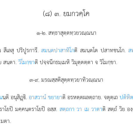
(๘) ๓. ยมกวคฺโค
๑-๒. สทฺธาสุตฺตทฺวยวณฺณนา
น สีเลสุ ปริปูรการี.
สมนฺตปาสาทิโก
ติ สมนฺตโต ปสาทชนโก.
สพ
ย สนฺตา.
วิโมกฺขา
ติ ปจฺจนีกธมฺเมหิ วิมุตฺตตฺตา จ วิโมกฺขา.
๓-๙. มรณสฺสติสุตฺตทฺวยาทิวณฺณนา
น
นฺติ อนุสิฏฺิ.
อาสวานํ ขยายา
ติ อรหตฺตผลตฺถาย. จตุตฺเถ
ปติหิ
ฺตราโยปิ มคฺคนฺตราโยปิ อสฺส.
สตฺถกา วา เม วาตา
ติ สตฺถํ วิย อ
ามตา.