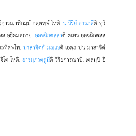
รวิจารณาทิกมฺมํ กตฺตพฺพํ โหติ.
น วีริยํ อารภตี
ติ ทุวิ
สฺส อธิคมตฺถาย.
อสจฺฉิกตสฺสา
ติ ตเทว อสจฺฉิกตสฺส
ถ เวทิตพฺโพ.
มาสาจิตกํ มฺเ
ติ เอตฺถ ปน มาสาจิตํ
ฺิโต โหติ.
อารมฺภวตฺถูนี
ติ วีริยการณานิ. เตสมฺปิ อิ