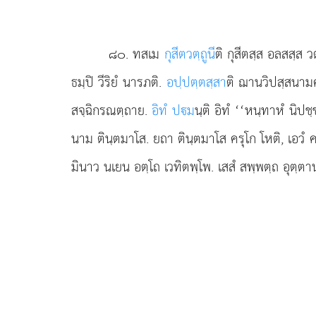
๘๐
. ทสเม
กุสีตวตฺถูนี
ติ กุสีตสฺส อลสสฺส ว
ธมฺปิ วีริยํ นารภติ.
อปฺปตฺตสฺสา
ติ ฌานวิปสฺสนามค
สจฺฉิกรณตฺถาย.
อิทํ ปม
นฺติ อิทํ ‘‘หนฺทาหํ นิปช
นาม ตินฺตมาโส. ยถา ตินฺตมาโส ครุโก โหติ, เอวํ ค
มินาว นเยน อตฺโถ เวทิตพฺโพ. เสสํ สพฺพตฺถ อุตฺตา