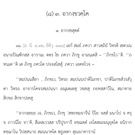
(๘) ๓. อากงฺขวคฺโค
๑. อากงฺขสุตฺตํ
.
[อ. นิ. ๔.๑๒; อิติวุ. ๑๑๑]
เอกํ
สมยํ ภควา สาวตฺถิยํ วิหรติ เชตวเน
๗๑
อนาถปิณฺฑิกสฺส อาราเม. ตตฺร โข ภควา ภิกฺขู อามนฺเตสิ – ‘‘ภิกฺขโว’’ติ. ‘‘ภ
ทนฺเต’’ติ เต ภิกฺขู ภควโต ปจฺจสฺโสสุํ. ภควา เอตทโวจ –
‘‘สมฺปนฺนสีลา
, ภิกฺขเว, วิหรถ สมฺปนฺนปาติโมกฺขา, ปาติโมกฺขสํวรสํวุ
ตา วิหรถ อาจารโคจรสมฺปนฺนา อณุมตฺเตสุ วชฺเชสุ ภยทสฺสาวิโน, สมาทาย
สิกฺขถ สิกฺขาปเทสุ.
‘‘อากงฺเขยฺย เจ, ภิกฺขเว, ภิกฺขุ ‘สพฺรหฺมจารีนํ ปิโย จสฺสํ มนาโป จ ครุ
จ ภาวนีโย จา’ติ, สีเลสฺเววสฺส ปริปูรการี อชฺฌตฺตํ เจโตสมถมนุยุตฺโต
อนิราก
ตชฺฌาโน วิปสฺสนาย สมนฺนาคโต พฺรูเหตา สุฺาคารานํ.