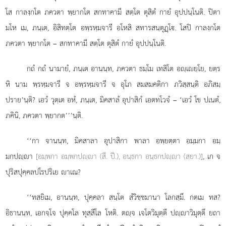
โส กาลงฺกโต ภควตา พฺยากโต สกทาคามี สตฺโต ตุสิตํ กายํ อุปปนฺโนติ. ปิตา
มโห เม, ภนฺเต, อิสิทตฺโต อพฺรหฺมจารี อโหสิ สทารสนฺตุฏฺโ. โสปิ กาลงฺกโต
ภควตา พฺยากโต – สกทาคามี สตฺโต ตุสิตํ กายํ อุปปนฺโนติ.
กถํ
กถํ นามายํ, ภนฺเต อานนฺท, ภควตา ธมฺโม เทสิโต อฺเยฺโย, ยตฺร
หิ นาม พฺรหฺมจารี จ อพฺรหฺมจารี จ อุโภ สมสมคติกา ภวิสฺสนฺติ อภิสมฺ
ปราย’นฺติ? เอวํ วุตฺเต อหํ, ภนฺเต, มิคสาลํ อุปาสิกํ เอตทโวจํ – ‘เอวํ โข ปเนตํ,
ภคินิ, ภควตา พฺยากต’’’นฺติ.
‘‘กา จานนฺท, มิคสาลา อุปาสิกา พาลา อพฺยตฺตา อมฺมกา อมฺ
มกปฺา
[อมฺพกา อมฺพกปฺา (สี. ปี.), อนฺธกา อนฺธกปฺา (สฺยา.)]
, เก จ
ปุริสปุคฺคลปโรปริเย าเณ?
‘‘ทสยิเม, อานนฺท, ปุคฺคลา สนฺโต สํวิชฺชมานา โลกสฺมึ. กตเม ทส?
อิธานนฺท, เอกจฺโจ ปุคฺคโล ทุสฺสีโล โหติ. ตฺจ เจโตวิมุตฺตึ ปฺาวิมุตฺตึ ยถา