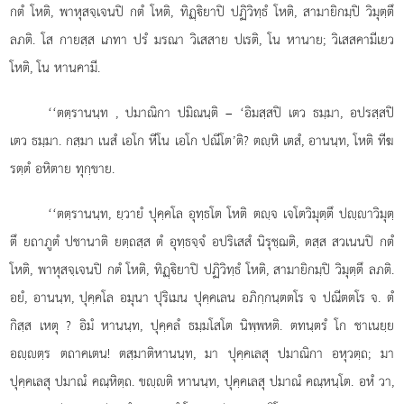
กตํ โหติ, พาหุสจฺเจนปิ กตํ โหติ, ทิฏฺิยาปิ
ปฏิวิทฺธํ โหติ, สามายิกมฺปิ วิมุตฺตึ
ลภติ. โส กายสฺส เภทา ปรํ มรณา วิเสสาย ปเรติ, โน หานาย; วิเสสคามีเยว
โหติ, โน หานคามี.
‘‘ตตฺรานนฺท
, ปมาณิกา ปมิณนฺติ – ‘อิมสฺสปิ เตว ธมฺมา, อปรสฺสปิ
เตว ธมฺมา. กสฺมา เนสํ เอโก หีโน เอโก ปณีโต’ติ? ตฺหิ เตสํ, อานนฺท, โหติ ทีฆ
รตฺตํ อหิตาย ทุกฺขาย.
‘‘ตตฺรานนฺท, ยฺวายํ ปุคฺคโล อุทฺธโต โหติ ตฺจ เจโตวิมุตฺตึ ปฺาวิมุตฺ
ตึ ยถาภูตํ ปชานาติ ยตฺถสฺส ตํ อุทฺธจฺจํ อปริเสสํ นิรุชฺฌติ, ตสฺส สวเนนปิ กตํ
โหติ, พาหุสจฺเจนปิ กตํ โหติ, ทิฏฺิยาปิ ปฏิวิทฺธํ โหติ, สามายิกมฺปิ วิมุตฺตึ ลภติ.
อยํ, อานนฺท, ปุคฺคโล อมุนา ปุริเมน ปุคฺคเลน อภิกฺกนฺตตโร จ ปณีตตโร จ. ตํ
กิสฺส เหตุ
? อิมํ หานนฺท, ปุคฺคลํ ธมฺมโสโต นิพฺพหติ. ตทนฺตรํ โก ชาเนยฺย
อฺตฺร ตถาคเตน! ตสฺมาติหานนฺท, มา ปุคฺคเลสุ ปมาณิกา อหุวตฺถ; มา
ปุคฺคเลสุ ปมาณํ คณฺหิตฺถ. ขฺติ หานนฺท, ปุคฺคเลสุ ปมาณํ คณฺหนฺโต. อหํ วา,