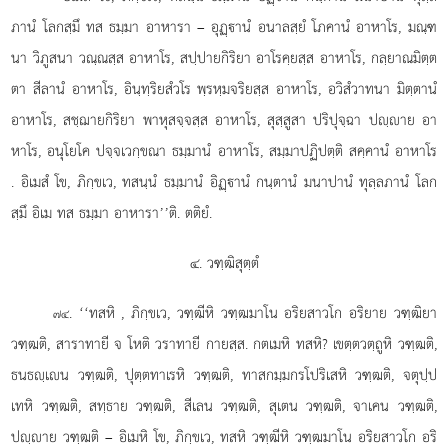
ภานํ โลกสฺมึ ทส ธมฺมา อาหารา – อุฏฺานํ อนาลสฺยํ โภคานํ อาหาโร, มณฺฑ
นา วิภูสนา วณฺณสฺส อาหาโร, สปฺปายกิริยา อาโรคฺยสฺส อาหาโร, กลฺยาณมิตฺต
ตา สีลานํ อาหาโร, อินฺทฺริยสํวโร พฺรหฺมจริยสฺส อาหาโร, อวิสํวาทนา มิตฺตานํ
อาหาโร, สชฺฌายกิริยา พาหุสจฺจสฺส อาหาโร, สุสฺสูสา ปริปุจฺฉา ปฺาย อา
หาโร, อนุโยโค ปจฺจเวกฺขณา ธมฺมานํ อาหาโร, สมฺมาปฏิปตฺติ สคฺคานํ อาหาโร
. อิเมสํ โข, ภิกฺขเว, ทสนฺนํ ธมฺมานํ อิฏฺานํ กนฺตานํ มนาปานํ ทุลฺลภานํ โลก
สฺมึ อิเม ทส ธมฺมา อาหารา’’ติ. ตติยํ.
๔. วฑฺฒิสุตฺตํ
. ‘‘ทสหิ
, ภิกฺขเว, วฑฺฒีหิ วฑฺฒมาโน อริยสาวโก อริยาย วฑฺฒิยา
๗๔
วฑฺฒติ, สาราทายี จ โหติ วราทายี กายสฺส. กตเมหิ ทสหิ? เขตฺตวตฺถูหิ วฑฺฒติ,
ธนธฺเน วฑฺฒติ, ปุตฺตทาเรหิ วฑฺฒติ, ทาสกมฺมกรโปริเสหิ วฑฺฒติ, จตุปฺป
เทหิ วฑฺฒติ, สทฺธาย วฑฺฒติ, สีเลน วฑฺฒติ, สุเตน วฑฺฒติ, จาเคน วฑฺฒติ,
ปฺาย วฑฺฒติ – อิเมหิ โข, ภิกฺขเว, ทสหิ วฑฺฒีหิ วฑฺฒมาโน อริยสาวโก อริ