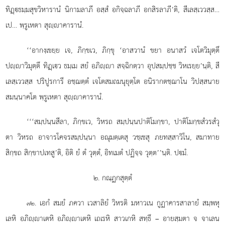
ทิฏฺธมฺมสุขวิหารานํ นิกามลาภี อสฺสํ อกิจฺฉลาภี อกสิรลาภี’ติ, สีเลสฺเววสฺส…
เป… พฺรูเหตา สุฺาคารานํ.
‘‘อากงฺเขยฺย เจ, ภิกฺขเว, ภิกฺขุ ‘อาสวานํ ขยา อนาสวํ เจโตวิมุตฺตึ
ปฺาวิมุตฺตึ ทิฏฺเว ธมฺเม
สยํ อภิฺา สจฺฉิกตฺวา อุปสมฺปชฺช วิหเรยฺย’นฺติ, สี
เลสฺเววสฺส ปริปูรการี อชฺฌตฺตํ เจโตสมถมนุยุตฺโต อนิรากตชฺฌาโน วิปสฺสนาย
สมนฺนาคโต พฺรูเหตา สุฺาคารานํ.
‘‘‘สมฺปนฺนสีลา, ภิกฺขเว, วิหรถ สมฺปนฺนปาติโมกฺขา, ปาติโมกฺขสํวรสํวุ
ตา วิหรถ อาจารโคจรสมฺปนฺนา อณุมตฺเตสุ วชฺเชสุ ภยทสฺสาวิโน, สมาทาย
สิกฺขถ สิกฺขาปเทสู’ติ, อิติ ยํ ตํ วุตฺตํ, อิทเมตํ ปฏิจฺจ วุตฺต’’นฺติ. ปมํ.
๒. กณฺฏกสุตฺตํ
. เอกํ
สมยํ ภควา เวสาลิยํ วิหรติ มหาวเน กูฏาคารสาลายํ สมฺพหุ
๗๒
เลหิ อภิฺาเตหิ อภิฺาเตหิ เถเรหิ สาวเกหิ สทฺธึ – อายสฺมตา จ จาเลน