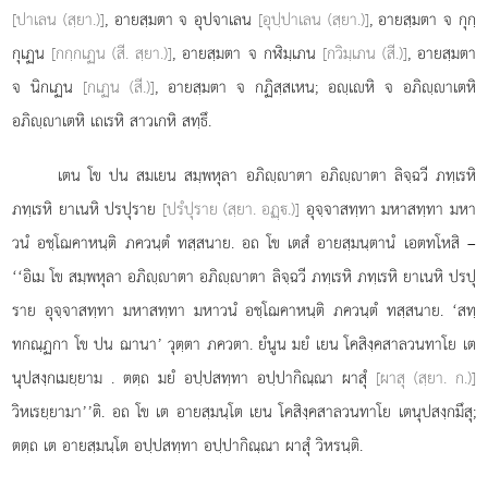
[ปาเลน (สฺยา.)]
, อายสฺมตา จ อุปจาเลน
[อุปฺปาเลน (สฺยา.)]
, อายสฺมตา จ กุกฺ
กุเฏน
[กกฺกเฏน (สี. สฺยา.)]
, อายสฺมตา จ กฬิมฺเภน
[กวิมฺเภน (สี.)]
, อายสฺมตา
จ นิกเฏน
[กเฏน (สี.)]
, อายสฺมตา จ กฏิสฺสเหน; อฺเหิ จ อภิฺาเตหิ
อภิฺาเตหิ เถเรหิ สาวเกหิ สทฺธึ.
เตน โข ปน สมเยน สมฺพหุลา อภิฺาตา อภิฺาตา ลิจฺฉวี ภทฺเรหิ
ภทฺเรหิ ยาเนหิ ปรปุราย
[ปรํปุราย (สฺยา. อฏฺ.)]
อุจฺจาสทฺทา มหาสทฺทา มหา
วนํ อชฺโฌคาหนฺติ ภควนฺตํ ทสฺสนาย. อถ โข เตสํ อายสฺมนฺตานํ เอตทโหสิ –
‘‘อิเม โข สมฺพหุลา อภิฺาตา อภิฺาตา ลิจฺฉวี ภทฺเรหิ ภทฺเรหิ ยาเนหิ ปรปุ
ราย อุจฺจาสทฺทา มหาสทฺทา มหาวนํ อชฺโฌคาหนฺติ
ภควนฺตํ ทสฺสนาย. ‘สทฺ
ทกณฺฏกา โข ปน ฌานา’ วุตฺตา ภควตา. ยํนูน มยํ เยน โคสิงฺคสาลวนทาโย เต
นุปสงฺกเมยฺยาม
. ตตฺถ มยํ อปฺปสทฺทา อปฺปากิณฺณา ผาสุํ
[ผาสุ (สฺยา. ก.)]
วิหเรยฺยามา’’ติ. อถ โข เต อายสฺมนฺโต เยน โคสิงฺคสาลวนทาโย เตนุปสงฺกมึสุ;
ตตฺถ เต อายสฺมนฺโต อปฺปสทฺทา อปฺปากิณฺณา ผาสุํ วิหรนฺติ.