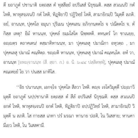
ตึ ยถาภูตํ ปชานาติ ยตฺถสฺส ตํ ทุสฺสีลฺยํ อปริเสสํ นิรุชฺฌติ. ตสฺส สวเนนปิ กตํ
โหติ, พาหุสจฺเจนปิ กตํ โหติ, ทิฏฺิยาปิ ปฏิวิทฺธํ โหติ, สามายิกมฺปิ วิมุตฺตึ ลภติ.
อยํ, อานนฺท, ปุคฺคโล อมุนา ปุริเมน ปุคฺคเลน อภิกฺกนฺตตโร จ ปณีตตโร จ. ตํ
กิสฺส เหตุ? อิมํ หานนฺท, ปุคฺคลํ ธมฺมโสโต นิพฺพหติ. ตทนฺตรํ โก ชาเนยฺย,
อฺตฺร ตถาคเตน! ตสฺมาติหานนฺท, มา ปุคฺคเลสุ ปมาณิกา อหุวตฺถ
, มา
ปุคฺคเลสุ ปมาณํ คณฺหิตฺถ. ขฺติ หานนฺท, ปุคฺคเลสุ ปมาณํ คณฺหนฺโต. อหํ วา,
อานนฺท
[อหฺจานนฺท (สี. สฺยา. ก.) อ. นิ. ๖.๔๔ ปสฺสิตพฺพํ]
, ปุคฺคเลสุ ปมาณํ
คณฺเหยฺยํ โย วา ปนสฺส มาทิโส.
‘‘อิธ
ปนานนฺท, เอกจฺโจ ปุคฺคโล สีลวา โหติ. ตฺจ เจโตวิมุตฺตึ ปฺาวิ
มุตฺตึ ยถาภูตํ นปฺปชานาติ ยตฺถสฺส ตํ สีลํ อปริเสสํ นิรุชฺฌติ. ตสฺส สวเนนปิ
อกตํ โหติ, พาหุสจฺเจนปิ อกตํ โหติ, ทิฏฺิยาปิ อปฺปฏิวิทฺธํ โหติ, สามายิกมฺปิ วิ
มุตฺตึ
น ลภติ. โส กายสฺส เภทา ปรํ มรณา หานาย ปเรติ, โน วิเสสาย; หานคา
มีเยว โหติ, โน วิเสสคามี.