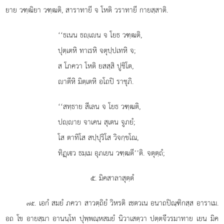
ยาย วฑฺฒิยา วฑฺฒติ, สาราทายี จ โหติ วราทายี กายสฺสาติ.
‘‘ธเนน ธฺเน จ โยธ วฑฺฒติ,
ปุตฺเตหิ ทาเรหิ จตุปฺปเทหิ จ;
ส โภควา โหติ ยสสฺสิ ปูชิโต,
าตีหิ มิตฺเตหิ อโถปิ ราชุภิ.
‘‘สทฺธาย สีเลน จ โยธ วฑฺฒติ,
ปฺาย จาเคน สุเตน จูภยํ;
โส
ตาทิโส สปฺปุริโส วิจกฺขโณ,
ทิฏฺเว ธมฺเม อุภเยน วฑฺฒตี’’ติ. จตุตฺถํ;
๕. มิคสาลาสุตฺตํ
. เอกํ สมยํ ภควา สาวตฺถิยํ วิหรติ เชตวเน อนาถปิณฺฑิกสฺส อาราเม.
๗๕
อถ โข อายสฺมา อานนฺโท ปุพฺพณฺหสมยํ นิวาเสตฺวา ปตฺตจีวรมาทาย เยน มิค