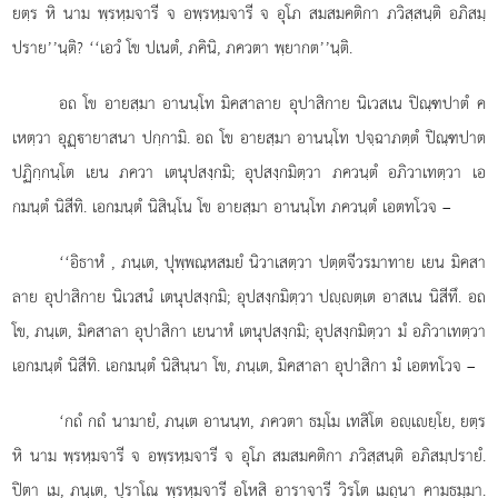
ยตฺร หิ นาม พฺรหฺมจารี จ อพฺรหฺมจารี จ อุโภ สมสมคติกา ภวิสฺสนฺติ อภิสมฺ
ปราย’’นฺติ? ‘‘เอวํ โข ปเนตํ, ภคินิ, ภควตา พฺยากต’’นฺติ.
อถ โข อายสฺมา อานนฺโท มิคสาลาย อุปาสิกาย นิเวสเน ปิณฺฑปาตํ ค
เหตฺวา อุฏฺายาสนา ปกฺกามิ. อถ โข อายสฺมา อานนฺโท ปจฺฉาภตฺตํ ปิณฺฑปาต
ปฏิกฺกนฺโต เยน ภควา เตนุปสงฺกมิ; อุปสงฺกมิตฺวา ภควนฺตํ อภิวาเทตฺวา เอ
กมนฺตํ นิสีทิ. เอกมนฺตํ นิสินฺโน โข อายสฺมา อานนฺโท ภควนฺตํ เอตทโวจ –
‘‘อิธาหํ
, ภนฺเต, ปุพฺพณฺหสมยํ นิวาเสตฺวา ปตฺตจีวรมาทาย เยน มิคสา
ลาย อุปาสิกาย นิเวสนํ เตนุปสงฺกมิ; อุปสงฺกมิตฺวา ปฺตฺเต อาสเน นิสีทึ. อถ
โข, ภนฺเต, มิคสาลา อุปาสิกา เยนาหํ เตนุปสงฺกมิ; อุปสงฺกมิตฺวา มํ อภิวาเทตฺวา
เอกมนฺตํ นิสีทิ. เอกมนฺตํ นิสินฺนา โข, ภนฺเต, มิคสาลา อุปาสิกา มํ เอตทโวจ
–
‘กถํ กถํ นามายํ, ภนฺเต อานนฺท, ภควตา ธมฺโม เทสิโต
อฺเยฺโย, ยตฺร
หิ นาม พฺรหฺมจารี จ อพฺรหฺมจารี จ อุโภ สมสมคติกา ภวิสฺสนฺติ อภิสมฺปรายํ.
ปิตา เม, ภนฺเต, ปุราโณ พฺรหฺมจารี อโหสิ อาราจารี วิรโต เมถุนา คามธมฺมา.