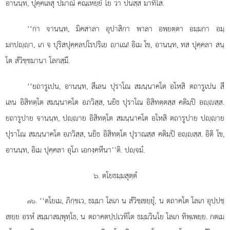
อานนฺท, ปุคฺคเลสุ ปมาณํ คณฺเหยฺยํ โย วา ปนสฺส มาทิโส.
‘‘กา จานนฺท, มิคสาลา อุปาสิกา พาลา อพฺยตฺตา อมฺมกา อมฺ
มกปฺา, เก จ ปุริสปุคฺคลปโรปริเย าเณ! อิเม โข, อานนฺท, ทส ปุคฺคลา สนฺ
โต สํวิชฺชมานา โลกสฺมึ.
‘‘ยถารูเปน, อานนฺท, สีเลน ปุราโณ สมนฺนาคโต อโหสิ ตถารูเปน สี
เลน อิสิทตฺโต สมนฺนาคโต อภวิสฺส, นยิธ ปุราโณ อิสิทตฺตสฺส
คติมฺปิ อฺสฺส.
ยถารูปาย
จานนฺท, ปฺาย อิสิทตฺโต สมนฺนาคโต อโหสิ ตถารูปาย ปฺาย
ปุราโณ สมนฺนาคโต อภวิสฺส, นยิธ อิสิทตฺโต ปุราณสฺส คติมฺปิ อฺสฺส. อิติ โข,
อานนฺท, อิเม ปุคฺคลา อุโภ เอกงฺคหีนา’’ติ. ปฺจมํ.
๖. ตโยธมฺมสุตฺตํ
. ‘‘ตโยเม, ภิกฺขเว, ธมฺมา โลเก น สํวิชฺเชยฺยุํ, น ตถาคโต โลเก อุปฺปชฺ
๗๖
เชยฺย อรหํ สมฺมาสมฺพุทฺโธ, น ตถาคตปฺปเวทิโต ธมฺมวินโย โลเก ทิพฺเพยฺย. กตเม