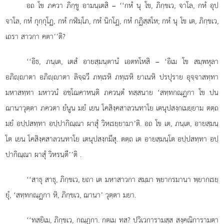
อถ โข ภควา ภิกฺขู อามนฺเตสิ – ‘‘กหํ นุ โข, ภิกฺขเว, จาโล, กหํ อุป
จาโล, กหํ กุกฺกุโฏ, กหํ กฬิมฺโภ, กหํ นิกโฏ, กหํ กฏิสฺสโห; กหํ นุ โข เต, ภิกฺขเว,
เถรา สาวกา คตา’’ติ?
‘‘อิธ, ภนฺเต, เตสํ อายสฺมนฺตานํ เอตทโหสิ – ‘อิเม โข สมฺพหุลา
อภิฺาตา อภิฺาตา ลิจฺฉวี ภทฺเรหิ ภทฺเรหิ ยาเนหิ ปรปุราย อุจฺจาสทฺทา
มหาสทฺทา มหาวนํ อชฺโฌคาหนฺติ ภควนฺตํ ทสฺสนาย ‘สทฺทกณฺฏกา โข ปน
ฌานาวุตฺตา ภควตา ยํนูน มยํ เยน โคสิงฺคสาลวนทาโย เตนุปสงฺกเมยฺยาม ตตฺถ
มยํ อปฺปสทฺทา อปฺปากิณฺณา ผาสุํ วิหเรยฺยามา’ติ. อถ โข เต, ภนฺเต, อายสฺมนฺ
โต เยน โคสิงฺคสาลวนทาโย เตนุปสงฺกมึสุ. ตตฺถ เต อายสฺมนฺโต อปฺปสทฺทา อปฺ
ปากิณฺณา ผาสุํ วิหรนฺตี’’ติ
.
‘‘สาธุ
สาธุ, ภิกฺขเว, ยถา เต มหาสาวกา สมฺมา พฺยากรมานา พฺยากเรยฺ
ยุํ, ‘สทฺทกณฺฏกา หิ, ภิกฺขเว, ฌานา’ วุตฺตา มยา.
‘‘ทสยิเม, ภิกฺขเว, กณฺฏกา. กตเม ทส? ปวิเวการามสฺส สงฺคณิการามตา