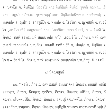
จ, ปคพฺโภ จ, ตินฺติโณ
[นิลฺลชฺโช (ก.) ตินฺติโณติ ตินฺติณํ วุจฺจติ ตณฺหา… (สี.
สฺยา. อฏฺ.) อภิธมฺเม ขุทฺทกวตฺถุวิภงฺเค ตินฺติณปทนิทฺเทเส ปสฺสิตพฺพํ]
จ,
มหคฺฆโส จ, ลุทฺโท จ, อการุณิโก จ, ทุพฺพโล จ, โอรวิตา จ, มุฏฺสฺสติ จ, เนจยิ
โก
[เนรสิโก (สี.) ตทฏฺกถายํ ปน ‘‘เนจยิโก’’ ตฺเวว ทิสฺสติ]
จ – อิเมหิ โข,
ภิกฺขเว, ทสหิ อสทฺธมฺเมหิ สมนฺนาคโต กาโก. เอวเมวํ โข
, ภิกฺขเว, ทสหิ อสทฺ
ธมฺเมหิ สมนฺนาคโต ปาปภิกฺขุ. กตเมหิ ทสหิ? ธํสี จ, ปคพฺโภ จ, ตินฺติโณ จ,
มหคฺฆโส จ, ลุทฺโท จ, อการุณิโก
จ, ทุพฺพโล จ, โอรวิตา จ, มุฏฺสฺสติ จ, เนจยิ
โก จ – อิเมหิ โข, ภิกฺขเว, ทสหิ อสทฺธมฺเมหิ สมนฺนาคโต ปาปภิกฺขู’’ติ. สตฺตมํ.
๘. นิคณฺสุตฺตํ
. ‘‘ทสหิ
, ภิกฺขเว, อสทฺธมฺเมหิ สมนฺนาคตา นิคณฺา. กตเมหิ ทสหิ?
๗๘
อสฺสทฺธา, ภิกฺขเว, นิคณฺา; ทุสฺสีลา, ภิกฺขเว, นิคณฺา; อหิริกา, ภิกฺขเว, นิ
คณฺา; อโนตฺตปฺปิโน, ภิกฺขเว, นิคณฺา; อสปฺปุริสสมฺภตฺติโน, ภิกฺขเว, นิคณฺา;
อตฺตุกฺกํสกปรวมฺภกา, ภิกฺขเว, นิคณฺา; สนฺทิฏฺิปรามาสา อาธานคฺคาหี ทุปฺปฏิ