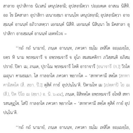
สาลาย อุปาสิกาย นิเวสนํ เตนุปสงฺกมิ; อุปสงฺกมิตฺวา ปฺตฺเต อาสเน นิสีทิ.
อถ โข มิคสาลา อุปาสิกา เยนายสฺมา อานนฺโท เตนุปสงฺกมิ; อุปสงฺกมิตฺวา อาย
สฺมนฺตํ อานนฺทํ อภิวาเทตฺวา เอกมนฺตํ นิสีทิ. เอกมนฺตํ นิสินฺนา
โข มิคสาลา อุ
ปาสิกา อายสฺมนฺตํ อานนฺทํ เอตทโวจ –
‘‘กถํ กถํ นามายํ, ภนฺเต อานนฺท, ภควตา ธมฺโม
เทสิโต อฺเยฺโย,
ยตฺร หิ นาม พฺรหฺมจารี จ อพฺรหฺมจารี จ อุโภ สมสมคติกา ภวิสฺสนฺติ อภิสมฺ
ปรายํ. ปิตา เม, ภนฺเต, ปุราโณ พฺรหฺมจารี โหติ
อาราจารี
[อนาจารี (ก.)]
วิรโต
เมถุนา คามธมฺมา. โส กาลงฺกโต ภควตา พฺยากโต – ‘สกทาคามี สตฺโต
[สกทา
คามิสตฺโต (สี. สฺยา. ปี.)]
ตุสิตํ กายํ อุปปนฺโน’ติ. ปิตามโห เม
[เปตฺตาปิ โย เม
(สี.), ปิต ปิโย เม (สฺยา.) อ. นิ. ๖.๔๔]
, ภนฺเต, อิสิทตฺโต อพฺรหฺมจารี อโหสิ สทา
รสนฺตุฏฺโ. โสปิ กาลงฺกโต ภควตา พฺยากโต – ‘สกทาคามี สตฺโต ตุสิตํ กายํ อุป
ปนฺโน’ติ.
‘‘กถํ กถํ นามายํ, ภนฺเต อานนฺท, ภควตา ธมฺโม เทสิโต อฺเยฺโย,