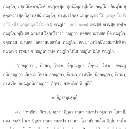
กณฺฏโก, อสุภนิมิตฺตานุโยคํ อนุยุตฺตสฺส สุภนิมิตฺตานุโยโค กณฺฏโก, อินฺทฺริเยสุ
คุตฺตทฺวารสฺส วิสูกทสฺสนํ กณฺฏโก, พฺรหฺมจริยสฺส มาตุคามูปจาโร
[มาตุคาโมปวิ
จาโร (สี.), มาตุคามูปวิจโร (ก.)]
กณฺฏโก,
[กถา. ๓๓๓]
ปมสฺส
ฌานสฺส สทฺโท
กณฺฏโก, ทุติยสฺส ฌานสฺส วิตกฺกวิจารา กณฺฏกา, ตติยสฺส ฌานสฺส ปีติ กณฺฏโก,
จตุตฺถสฺส ฌานสฺส อสฺสาสปสฺสาโส กณฺฏโก, สฺาเวทยิตนิโรธสมาปตฺติยา
สฺา จ เวทนา จ กณฺฏโก ราโค กณฺฏโก โทโส กณฺฏโก โมโห กณฺฏโก.
‘‘อกณฺฏกา
, ภิกฺขเว, วิหรถ. นิกฺกณฺฏกา, ภิกฺขเว, วิหรถ. อกณฺฏ
กนิกฺกณฺฏกา, ภิกฺขเว, วิหรถ. อกณฺฏกา, ภิกฺขเว, อรหนฺโต; นิกฺกณฺฏกา, ภิกฺขเว,
อรหนฺโต; อกณฺฏกนิกฺกณฺฏกา, ภิกฺขเว, อรหนฺโต’’ติ. ทุติยํ.
๓. อิฏฺธมฺมสุตฺตํ
. ‘‘ทสยิเม, ภิกฺขเว, ธมฺมา อิฏฺา กนฺตา มนาปา ทุลฺลภา โลกสฺมึ.
๗๓
กตเม ทส? โภคา อิฏฺา กนฺตา มนาปา ทุลฺลภา โลกสฺมึ; วณฺโณ อิฏฺโ กนฺโต