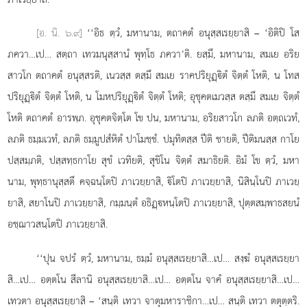
[อ. นิ. ๖.๙]
‘‘อิธ ตฺวํ, มหานาม, ตถาคตํ อนุสฺสเรยฺยาสิ – ‘อิติปิ โส
ภควา…เป… สตฺถา เทวมนุสฺสานํ พุทฺโธ ภควา’ติ. ยสฺมึ, มหานาม, สมเย อริย
สาวโก ตถาคตํ อนุสฺสรติ, เนวสฺส ตสฺมึ สมเย ราคปริยุฏฺิตํ จิตฺตํ โหติ, น โทส
ปริยุฏฺิตํ จิตฺตํ โหติ, น โมหปริยุฏฺิตํ จิตฺตํ โหติ; อุชุคตเมวสฺส ตสฺมึ สมเย จิตฺตํ
โหติ ตถาคตํ
อารพฺภ. อุชุคตจิตฺโต โข ปน, มหานาม, อริยสาวโก ลภติ อตฺถเวทํ,
ลภติ ธมฺมเวทํ, ลภติ ธมฺมูปสํหิตํ ปาโมชฺชํ. ปมุทิตสฺส ปีติ ชายติ, ปีติมนสฺส กาโย
ปสฺสมฺภติ, ปสฺสทฺธกาโย สุขํ เวทิยติ, สุขิโน จิตฺตํ สมาธิยติ. อิมํ โข ตฺวํ, มหา
นาม, พุทฺธานุสฺสตึ คจฺฉนฺโตปิ ภาเวยฺยาสิ, ิโตปิ ภาเวยฺยาสิ, นิสินฺโนปิ ภาเวยฺ
ยาสิ, สยาโนปิ ภาเวยฺยาสิ, กมฺมนฺตํ อธิฏฺหนฺโตปิ ภาเวยฺยาสิ, ปุตฺตสมฺพาธสยนํ
อชฺฌาวสนฺโตปิ ภาเวยฺยาสิ.
‘‘ปุน
จปรํ ตฺวํ, มหานาม, ธมฺมํ อนุสฺสเรยฺยาสิ…เป… สงฺฆํ อนุสฺสเรยฺยา
สิ…เป… อตฺตโน สีลานิ อนุสฺสเรยฺยาสิ…เป… อตฺตโน จาคํ อนุสฺสเรยฺยาสิ…เป…
เทวตา อนุสฺสเรยฺยาสิ – ‘สนฺติ เทวา จาตุมหาราชิกา…เป… สนฺติ เทวา ตตุตฺตริ.