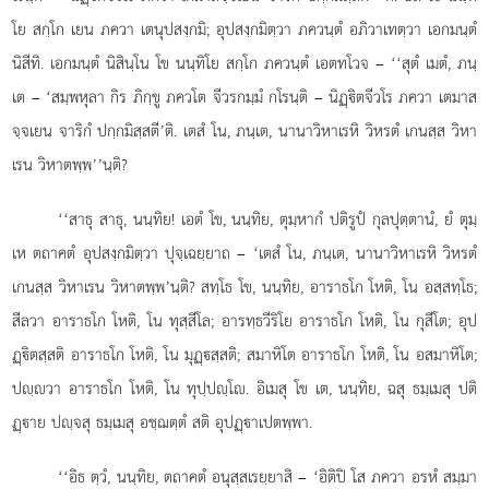
โย สกฺโก เยน ภควา เตนุปสงฺกมิ; อุปสงฺกมิตฺวา ภควนฺตํ อภิวาเทตฺวา เอกมนฺตํ
นิสีทิ. เอกมนฺตํ นิสินฺโน โข นนฺทิโย สกฺโก ภควนฺตํ เอตทโวจ – ‘‘สุตํ เมตํ, ภนฺ
เต
– ‘สมฺพหุลา กิร ภิกฺขู ภควโต จีวรกมฺมํ กโรนฺติ – นิฏฺิตจีวโร ภควา เตมาส
จฺจเยน จาริกํ ปกฺกมิสฺสตี’ติ. เตสํ โน, ภนฺเต, นานาวิหาเรหิ วิหรตํ เกนสฺส วิหา
เรน วิหาตพฺพ’’นฺติ?
‘‘สาธุ สาธุ, นนฺทิย! เอตํ โข, นนฺทิย, ตุมฺหากํ ปติรูปํ กุลปุตฺตานํ, ยํ ตุมฺ
เห ตถาคตํ อุปสงฺกมิตฺวา ปุจฺเฉยฺยาถ – ‘เตสํ โน, ภนฺเต, นานาวิหาเรหิ วิหรตํ
เกนสฺส วิหาเรน วิหาตพฺพ’นฺติ? สทฺโธ โข, นนฺทิย, อาราธโก โหติ, โน อสฺสทฺโธ;
สีลวา อาราธโก โหติ, โน ทุสฺสีโล; อารทฺธวีริโย อาราธโก โหติ, โน กุสีโต; อุป
ฏฺิตสฺสติ อาราธโก โหติ, โน มุฏฺสฺสติ; สมาหิโต อาราธโก โหติ, โน อสมาหิโต;
ปฺวา อาราธโก โหติ, โน ทุปฺปฺโ. อิเมสุ โข เต, นนฺทิย, ฉสุ ธมฺเมสุ ปติ
ฏฺาย ปฺจสุ ธมฺเมสุ อชฺฌตฺตํ สติ อุปฏฺาเปตพฺพา.
‘‘อิธ ตฺวํ, นนฺทิย, ตถาคตํ อนุสฺสเรยฺยาสิ – ‘อิติปิ
โส ภควา อรหํ สมฺมา