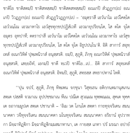
ชาติโย ชาติสตมฺปิ ชาติสหสฺสมฺปิ ชาติสตสหสฺสมฺปิ อเนเกปิ สํวฏฺฏกปฺเป อเน
เกปิ วิวฏฺฏกปฺเป อเนเกปิ
สํวฏฺฏวิวฏฺฏกปฺเป – ‘อมุตฺราสึ เอวํนาโม เอวํโคตฺโต
เอวํวณฺโณ เอวมาหาโร เอวํสุขทุกฺขปฺปฏิสํเวที เอวมายุปริยนฺโต, โส ตโต จุโต
อมุตฺร อุทปาทึ; ตตฺราปาสึ เอวํนาโม เอวํโคตฺโต เอวํวณฺโณ เอวมาหาโร เอวํสุข
ทุกฺขปฺปฏิสํเวที เอวมายุปริยนฺโต, โส ตโต จุโต อิธูปปนฺโน’ติ. อิติ สาการํ สอุทฺ
เทสํ อเนกวิหิตํ ปุพฺเพนิวาสํ อนุสฺสรติ. ยมฺปิ, สุภูติ, ภิกฺขุ
อเนกวิหิตํ ปุพฺเพนิวาสํ
อนุสฺสรติ, เสยฺยถิทํ, เอกมฺปิ ชาตึ ทฺเวปิ ชาติโย…เป… อิติ สาการํ สอุทฺเทสํ
อเนกวิหิตํ ปุพฺเพนิวาสํ อนุสฺสรติ. อิทมฺปิ, สุภูติ, สทฺธสฺส สทฺธาปทานํ โหติ.
‘‘ปุน จปรํ, สุภูติ, ภิกฺขุ ทิพฺเพน จกฺขุนา วิสุทฺเธน อติกฺกนฺตมานุสเกน
สตฺเต ปสฺสติ
จวมาเน อุปปชฺชมาเน หีเน ปณีเต สุวณฺเณ ทุพฺพณฺเณ, สุคเต ทุคฺค
เต ยถากมฺมูปเค สตฺเต ปชานาติ – ‘อิเม วต โภนฺโต สตฺตา กายทุจฺจริเตน สมนฺ
นาคตา วจีทุจฺจริเตน สมนฺนาคตา มโนทุจฺจริเตน สมนฺนาคตา อริยานํ อุปวาท
กา มิจฺฉาทิฏฺิกา มิจฺฉาทิฏฺิกมฺมสมาทานา, เต กายสฺส เภทา ปรํ มรณา อปายํ