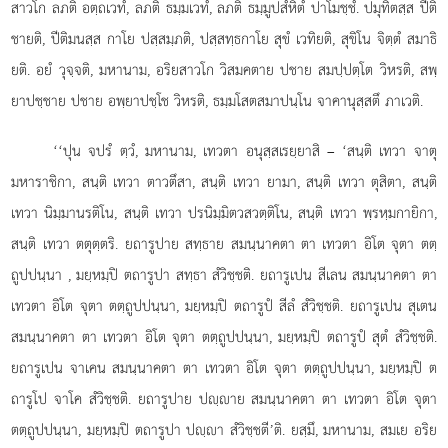
สาวโก ลภติ อตฺถเวทํ, ลภติ ธมฺมเวทํ, ลภติ ธมฺมูปสํหิตํ ปาโมชฺชํ. ปมุทิตสฺส ปีติ
ชายติ, ปีติมนสฺส กาโย ปสฺสมฺภติ, ปสฺสทฺธกาโย สุขํ เวทิยติ, สุขิโน จิตฺตํ สมาธิ
ยติ. อยํ วุจฺจติ, มหานาม, อริยสาวโก วิสมคตาย ปชาย สมปฺปตฺโต วิหรติ, สพฺ
ยาปชฺชาย ปชาย อพฺยาปชฺโช วิหรติ, ธมฺมโสตสมาปนฺโน จาคานุสฺสตึ
ภาเวติ.
‘‘ปุน จปรํ ตฺวํ, มหานาม, เทวตา อนุสฺสเรยฺยาสิ – ‘สนฺติ เทวา จาตุ
มหาราชิกา, สนฺติ เทวา ตาวตึสา, สนฺติ เทวา ยามา, สนฺติ เทวา ตุสิตา, สนฺติ
เทวา นิมฺมานรติโน, สนฺติ เทวา ปรนิมฺมิตวสวตฺติโน, สนฺติ เทวา พฺรหฺมกายิกา,
สนฺติ เทวา ตตุตฺตริ. ยถารูปาย
สทฺธาย สมนฺนาคตา ตา เทวตา อิโต จุตา ตตฺ
ถูปปนฺนา
, มยฺหมฺปิ ตถารูปา สทฺธา สํวิชฺชติ. ยถารูเปน สีเลน สมนฺนาคตา ตา
เทวตา อิโต จุตา ตตฺถูปปนฺนา, มยฺหมฺปิ ตถารูปํ สีลํ สํวิชฺชติ. ยถารูเปน สุเตน
สมนฺนาคตา ตา เทวตา อิโต จุตา ตตฺถูปปนฺนา, มยฺหมฺปิ ตถารูปํ สุตํ สํวิชฺชติ.
ยถารูเปน จาเคน สมนฺนาคตา ตา เทวตา อิโต จุตา ตตฺถูปปนฺนา, มยฺหมฺปิ ต
ถารูโป จาโค สํวิชฺชติ. ยถารูปาย ปฺาย สมนฺนาคตา ตา เทวตา อิโต จุตา
ตตฺถูปปนฺนา, มยฺหมฺปิ ตถารูปา ปฺา สํวิชฺชตี’ติ. ยสฺมึ, มหานาม, สมเย อริย