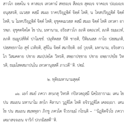
สาวโก อตฺตโน จ ตาสฺจ เทวตานํ สทฺธฺจ สีลฺจ สุตฺจ จาคฺจ ปฺฺจ
อนุสฺสรติ, เนวสฺส ตสฺมึ สมเย ราคปริยุฏฺิตํ จิตฺตํ โหติ, น โทสปริยุฏฺิตํ จิตฺตํ
โหติ, น โมหปริยุฏฺิตํ จิตฺตํ โหติ; อุชุคตเมวสฺส ตสฺมึ สมเย จิตฺตํ โหติ เทวตา อา
รพฺภ. อุชุคตจิตฺโต โข ปน, มหานาม, อริยสาวโก ลภติ อตฺถเวทํ, ลภติ ธมฺมเวทํ,
ลภติ ธมฺมูปสํหิตํ ปาโมชฺชํ. ปมุทิตสฺส ปีติ ชายติ, ปีติมนสฺส กาโย ปสฺสมฺภติ,
ปสฺสทฺธกาโย สุขํ เวทิยติ, สุขิโน จิตฺตํ สมาธิยติ. อยํ
วุจฺจติ, มหานาม, อริยสาว
โก วิสมคตาย ปชาย สมปฺปตฺโต
วิหรติ, สพฺยาปชฺชาย ปชาย อพฺยาปชฺโช วิห
รติ, ธมฺมโสตสมาปนฺโน เทวตานุสฺสตึ ภาเวตี’’ติ. ปมํ.
๒. ทุติยมหานามสุตฺตํ
. เอกํ สมยํ ภควา สกฺเกสุ วิหรติ กปิลวตฺถุสฺมึ นิคฺโรธาราเม. เตน โข
๑๒
ปน สมเยน มหานาโม สกฺโก คิลานา วุฏฺิโต โหติ อจิรวุฏฺิโต เคลฺา. เตน
โข ปน สมเยน สมฺพหุลา ภิกฺขู ภควโต จีวรกมฺมํ กโรนฺติ – ‘‘นิฏฺิตจีวโร ภควา
เตมาสจฺจเยน จาริกํ ปกฺกมิสฺสตี’’ติ.