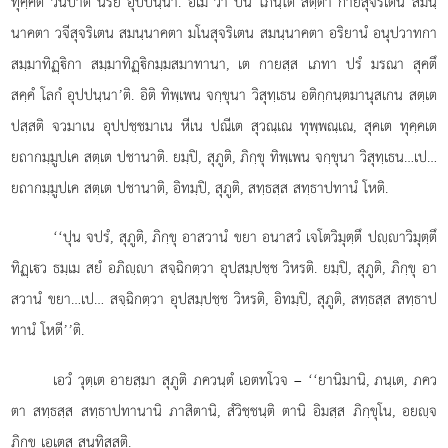
ทุคฺคตึ วินิปาตํ นิรยํ อุปปนฺนา. อิเม วา ปน โภนฺโต สตฺตา กายสุจริเตน สมนฺ
นาคตา วจีสุจริเตน สมนฺนาคตา มโนสุจริเตน สมนฺนาคตา อริยานํ อนุปวาทกา
สมฺมาทิฏฺิกา สมฺมาทิฏฺิกมฺมสมาทานา, เต กายสฺส เภทา ปรํ มรณา สุคตึ
สคฺคํ โลกํ อุปปนฺนา’ติ. อิติ ทิพฺเพน จกฺขุนา วิสุทฺเธน อติกฺกนฺตมานุสเกน สตฺเต
ปสฺสติ จวมาเน อุปปชฺชมาเน หีเน ปณีเต สุวณฺเณ ทุพฺพณฺเณ, สุคเต ทุคฺคเต
ยถากมฺมูปเค
สตฺเต ปชานาติ. ยมฺปิ, สุภูติ, ภิกฺขุ ทิพฺเพน จกฺขุนา วิสุทฺเธน…เป…
ยถากมฺมูปเค สตฺเต ปชานาติ, อิทมฺปิ, สุภูติ, สทฺธสฺส สทฺธาปทานํ โหติ.
‘‘ปุน
จปรํ, สุภูติ, ภิกฺขุ อาสวานํ ขยา อนาสวํ เจโตวิมุตฺตึ ปฺาวิมุตฺตึ
ทิฏฺเว ธมฺเม สยํ อภิฺา สจฺฉิกตฺวา อุปสมฺปชฺช วิหรติ. ยมฺปิ, สุภูติ, ภิกฺขุ อา
สวานํ ขยา…เป… สจฺฉิกตฺวา อุปสมฺปชฺช วิหรติ, อิทมฺปิ, สุภูติ, สทฺธสฺส สทฺธาป
ทานํ โหตี’’ติ.
เอวํ วุตฺเต อายสฺมา สุภูติ ภควนฺตํ เอตทโวจ – ‘‘ยานิมานิ, ภนฺเต, ภคว
ตา สทฺธสฺส สทฺธาปทานานิ ภาสิตานิ, สํวิชฺชนฺติ ตานิ อิมสฺส ภิกฺขุโน, อยฺจ
ภิกฺขุ เอเตสุ สนฺทิสฺสติ.