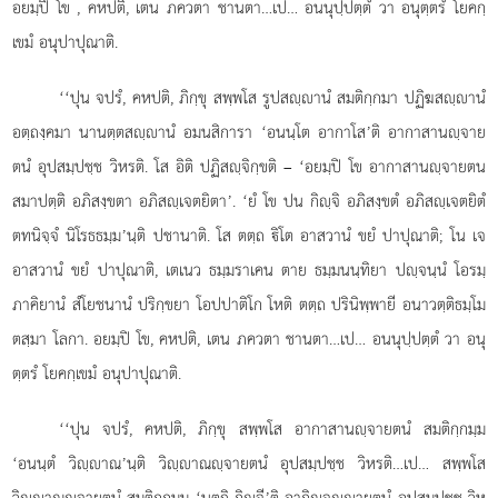
อยมฺปิ โข
, คหปติ, เตน ภควตา ชานตา…เป… อนนุปฺปตฺตํ วา อนุตฺตรํ โยคกฺ
เขมํ อนุปาปุณาติ.
‘‘ปุน จปรํ, คหปติ, ภิกฺขุ สพฺพโส รูปสฺานํ สมติกฺกมา ปฏิฆสฺานํ
อตฺถงฺคมา นานตฺตสฺานํ อมนสิการา ‘อนนฺโต อากาโส’ติ อากาสานฺจาย
ตนํ อุปสมฺปชฺช วิหรติ. โส อิติ ปฏิสฺจิกฺขติ – ‘อยมฺปิ โข อากาสานฺจายตน
สมาปตฺติ อภิสงฺขตา อภิสฺเจตยิตา’. ‘ยํ โข ปน กิฺจิ อภิสงฺขตํ อภิสฺเจตยิตํ
ตทนิจฺจํ นิโรธธมฺม’นฺติ ปชานาติ. โส ตตฺถ ิโต อาสวานํ ขยํ ปาปุณาติ; โน เจ
อาสวานํ
ขยํ ปาปุณาติ, เตเนว ธมฺมราเคน ตาย ธมฺมนนฺทิยา ปฺจนฺนํ โอรมฺ
ภาคิยานํ สํโยชนานํ ปริกฺขยา โอปปาติโก โหติ ตตฺถ ปรินิพฺพายี อนาวตฺติธมฺโม
ตสฺมา โลกา. อยมฺปิ โข, คหปติ, เตน ภควตา ชานตา…เป… อนนุปฺปตฺตํ
วา อนุ
ตฺตรํ โยคกฺเขมํ อนุปาปุณาติ.
‘‘ปุน จปรํ, คหปติ, ภิกฺขุ สพฺพโส อากาสานฺจายตนํ สมติกฺกมฺม
‘อนนฺตํ วิฺาณ’นฺติ วิฺาณฺจายตนํ อุปสมฺปชฺช วิหรติ…เป… สพฺพโส
วิฺาณฺจายตนํ สมติกฺกมฺม ‘นตฺถิ กิฺจี’ติ อากิฺจฺายตนํ อุปสมฺปชฺช วิห