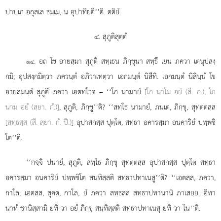
ปาปเก อกุสเล ธมฺเม, น อุปาทิยตี’’ติ. ตติยํ.
๔. สุภูติสุตฺตํ
. อถ โข อายสฺมา สุภูติ สทฺเธน ภิกฺขุนา สทฺธึ เยน ภควา เตนุปสงฺ
๑๔
กมิ; อุปสงฺกมิตฺวา ภควนฺตํ อภิวาเทตฺวา เอกมนฺตํ นิสีทิ. เอกมนฺตํ นิสินฺนํ โข
อายสฺมนฺตํ สุภูตึ ภควา เอตทโวจ – ‘‘โก นามายํ
[โก นาโม อยํ (สี. ก.), โก
นาม อยํ (สฺยา. กํ.)]
, สุภูติ, ภิกฺขู’’ติ? ‘‘สทฺโธ นามายํ, ภนฺเต, ภิกฺขุ, สุทตฺตสฺส
[สทฺธสฺส (สี. สฺยา. กํ. ปี.)]
อุปาสกสฺส ปุตฺโต, สทฺธา อคารสฺมา อนคาริยํ ปพฺพชิ
โต’’ติ.
‘‘กจฺจิ ปนายํ, สุภูติ, สทฺโธ ภิกฺขุ สุทตฺตสฺส อุปาสกสฺส ปุตฺโต สทฺธา
อคารสฺมา อนคาริยํ ปพฺพชิโต สนฺทิสฺสติ สทฺธาปทาเนสู’’ติ? ‘‘เอตสฺส, ภควา,
กาโล; เอตสฺส, สุคต, กาโล, ยํ ภควา สทฺธสฺส สทฺธาปทานานิ ภาเสยฺย. อิทา
นาหํ ชานิสฺสามิ ยทิ วา อยํ ภิกฺขุ สนฺทิสฺสติ สทฺธาปทาเนสุ ยทิ วา โน’’ติ.