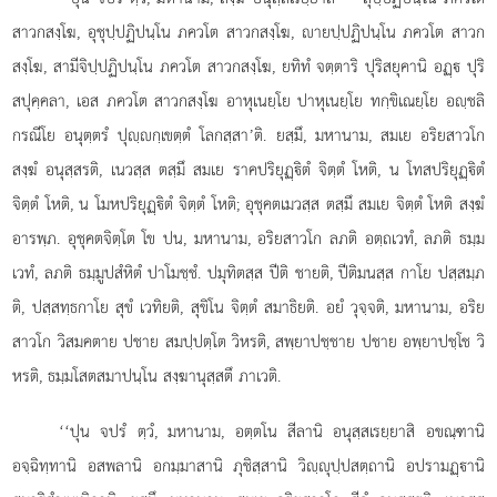
สาวกสงฺโฆ, อุชุปฺปฏิปนฺโน ภควโต สาวกสงฺโฆ, ายปฺปฏิปนฺโน ภควโต
สาวก
สงฺโฆ, สามีจิปฺปฏิปนฺโน ภควโต สาวกสงฺโฆ, ยทิทํ จตฺตาริ ปุริสยุคานิ อฏฺ ปุริ
สปุคฺคลา, เอส ภควโต สาวกสงฺโฆ อาหุเนยฺโย ปาหุเนยฺโย ทกฺขิเณยฺโย อฺชลิ
กรณีโย อนุตฺตรํ ปุฺกฺเขตฺตํ โลกสฺสา’ติ. ยสฺมึ, มหานาม, สมเย อริยสาวโก
สงฺฆํ อนุสฺสรติ, เนวสฺส ตสฺมึ สมเย ราคปริยุฏฺิตํ จิตฺตํ โหติ, น โทสปริยุฏฺิตํ
จิตฺตํ โหติ, น โมหปริยุฏฺิตํ จิตฺตํ โหติ; อุชุคตเมวสฺส ตสฺมึ สมเย จิตฺตํ โหติ สงฺฆํ
อารพฺภ. อุชุคตจิตฺโต โข ปน, มหานาม, อริยสาวโก ลภติ อตฺถเวทํ, ลภติ ธมฺม
เวทํ, ลภติ ธมฺมูปสํหิตํ ปาโมชฺชํ. ปมุทิตสฺส ปีติ ชายติ, ปีติมนสฺส กาโย ปสฺสมฺภ
ติ, ปสฺสทฺธกาโย สุขํ เวทิยติ, สุขิโน จิตฺตํ สมาธิยติ. อยํ วุจฺจติ, มหานาม, อริย
สาวโก วิสมคตาย ปชาย สมปฺปตฺโต
วิหรติ, สพฺยาปชฺชาย ปชาย อพฺยาปชฺโช วิ
หรติ, ธมฺมโสตสมาปนฺโน สงฺฆานุสฺสตึ ภาเวติ.
‘‘ปุน จปรํ ตฺวํ, มหานาม, อตฺตโน สีลานิ อนุสฺสเรยฺยาสิ อขณฺฑานิ
อจฺฉิทฺทานิ อสพลานิ อกมฺมาสานิ ภุชิสฺสานิ วิฺุปฺปสตฺถานิ อปรามฏฺานิ