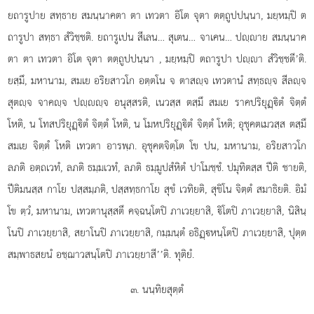
ยถารูปาย สทฺธาย สมนฺนาคตา ตา เทวตา อิโต จุตา ตตฺถูปปนฺนา, มยฺหมฺปิ ต
ถารูปา สทฺธา สํวิชฺชติ. ยถารูเปน สีเลน… สุเตน… จาเคน… ปฺาย สมนฺนาค
ตา ตา เทวตา อิโต จุตา ตตฺถูปปนฺนา
, มยฺหมฺปิ ตถารูปา ปฺา สํวิชฺชตี’ติ.
ยสฺมึ, มหานาม, สมเย อริยสาวโก อตฺตโน จ ตาสฺจ เทวตานํ สทฺธฺจ สีลฺจ
สุตฺจ
จาคฺจ ปฺฺจ อนุสฺสรติ, เนวสฺส ตสฺมึ สมเย ราคปริยุฏฺิตํ จิตฺตํ
โหติ, น โทสปริยุฏฺิตํ จิตฺตํ โหติ, น โมหปริยุฏฺิตํ จิตฺตํ โหติ; อุชุคตเมวสฺส ตสฺมึ
สมเย จิตฺตํ โหติ เทวตา อารพฺภ. อุชุคตจิตฺโต โข ปน, มหานาม, อริยสาวโก
ลภติ อตฺถเวทํ, ลภติ ธมฺมเวทํ, ลภติ ธมฺมูปสํหิตํ ปาโมชฺชํ. ปมุทิตสฺส ปีติ ชายติ,
ปีติมนสฺส กาโย ปสฺสมฺภติ, ปสฺสทฺธกาโย สุขํ เวทิยติ, สุขิโน จิตฺตํ สมาธิยติ. อิมํ
โข ตฺวํ, มหานาม, เทวตานุสฺสตึ คจฺฉนฺโตปิ ภาเวยฺยาสิ, ิโตปิ ภาเวยฺยาสิ, นิสินฺ
โนปิ ภาเวยฺยาสิ, สยาโนปิ ภาเวยฺยาสิ, กมฺมนฺตํ อธิฏฺหนฺโตปิ ภาเวยฺยาสิ, ปุตฺต
สมฺพาธสยนํ อชฺฌาวสนฺโตปิ ภาเวยฺยาสี’’ติ. ทุติยํ.
๓. นนฺทิยสุตฺตํ