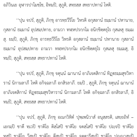
อภิวินเย อุฬารปาโมชฺโช, อิทมฺปิ, สุภูติ, สทฺธสฺส สทฺธาปทานํ โหติ.
‘‘ปุน จปรํ, สุภูติ, ภิกฺขุ อารทฺธวีริโย วิหรติ อกุสลานํ ธมฺมานํ ปหานาย,
กุสลานํ ธมฺมานํ อุปสมฺปทาย, ถามวา ทฬฺหปรกฺกโม อนิกฺขิตฺตธุโร กุสเลสุ ธมฺเม
สุ. ยมฺปิ, สุภูติ, ภิกฺขุ อารทฺธวีริโย วิหรติ อกุสลานํ ธมฺมานํ ปหานาย กุสลานํ
ธมฺมานํ อุปสมฺปทาย ถามวา ทฬฺหปรกฺกโม อนิกฺขิตฺตธุโร กุสเลสุ ธมฺเมสุ, อิ
ทมฺปิ, สุภูติ, สทฺธสฺส สทฺธาปทานํ โหติ.
‘‘ปุน จปรํ, สุภูติ, ภิกฺขุ จตุนฺนํ ฌานานํ อาภิเจตสิกานํ ทิฏฺธมฺมสุขวิหา
รานํ นิกามลาภี โหติ อกิจฺฉลาภี อกสิรลาภี. ยมฺปิ
, สุภูติ, ภิกฺขุ จตุนฺนํ ฌานานํ
อาภิเจตสิกานํ ทิฏฺธมฺมสุขวิหารานํ นิกามลาภี โหติ อกิจฺฉลาภี อกสิรลาภี, อิ
ทมฺปิ, สุภูติ, สทฺธสฺส สทฺธาปทานํ โหติ.
‘‘ปุน จปรํ, สุภูติ, ภิกฺขุ อเนกวิหิตํ ปุพฺเพนิวาสํ อนุสฺสรติ, เสยฺยถิทํ –
เอกมฺปิ ชาตึ ทฺเวปิ ชาติโย ติสฺโสปิ ชาติโย จตสฺโสปิ ชาติโย ปฺจปิ ชาติโย
ทสปิ ชาติโย วีสมฺปิ ชาติโย ตึสมฺปิ ชาติโย จตฺตารีสมฺปิ ชาติโย ปฺาสมฺปิ