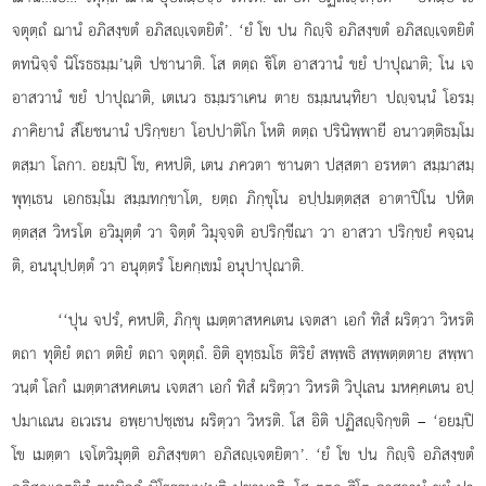
จตุตฺถํ ฌานํ อภิสงฺขตํ อภิสฺเจตยิตํ’. ‘ยํ โข ปน กิฺจิ
อภิสงฺขตํ อภิสฺเจตยิตํ
ตทนิจฺจํ นิโรธธมฺม’นฺติ ปชานาติ. โส ตตฺถ ิโต อาสวานํ ขยํ ปาปุณาติ; โน เจ
อาสวานํ ขยํ ปาปุณาติ, เตเนว ธมฺมราเคน ตาย ธมฺมนนฺทิยา ปฺจนฺนํ โอรมฺ
ภาคิยานํ สํโยชนานํ ปริกฺขยา โอปปาติโก โหติ ตตฺถ ปรินิพฺพายี อนาวตฺติธมฺโม
ตสฺมา โลกา. อยมฺปิ โข, คหปติ, เตน ภควตา ชานตา ปสฺสตา อรหตา สมฺมาสมฺ
พุทฺเธน เอกธมฺโม สมฺมทกฺขาโต, ยตฺถ ภิกฺขุโน อปฺปมตฺตสฺส อาตาปิโน ปหิต
ตฺตสฺส วิหรโต อวิมุตฺตํ วา จิตฺตํ วิมุจฺจติ อปริกฺขีณา วา อาสวา ปริกฺขยํ คจฺฉนฺ
ติ, อนนุปฺปตฺตํ วา อนุตฺตรํ โยคกฺเขมํ อนุปาปุณาติ.
‘‘ปุน จปรํ, คหปติ, ภิกฺขุ เมตฺตาสหคเตน เจตสา เอกํ ทิสํ ผริตฺวา วิหรติ
ตถา ทุติยํ ตถา ตติยํ ตถา จตุตฺถํ. อิติ อุทฺธมโธ
ติริยํ สพฺพธิ สพฺพตฺตตาย สพฺพา
วนฺตํ โลกํ เมตฺตาสหคเตน เจตสา เอกํ ทิสํ ผริตฺวา วิหรติ วิปุเลน มหคฺคเตน อปฺ
ปมาเณน อเวเรน อพฺยาปชฺเชน ผริตฺวา วิหรติ. โส อิติ ปฏิสฺจิกฺขติ – ‘อยมฺปิ
โข เมตฺตา เจโตวิมุตฺติ อภิสงฺขตา อภิสฺเจตยิตา’. ‘ยํ โข ปน กิฺจิ อภิสงฺขตํ