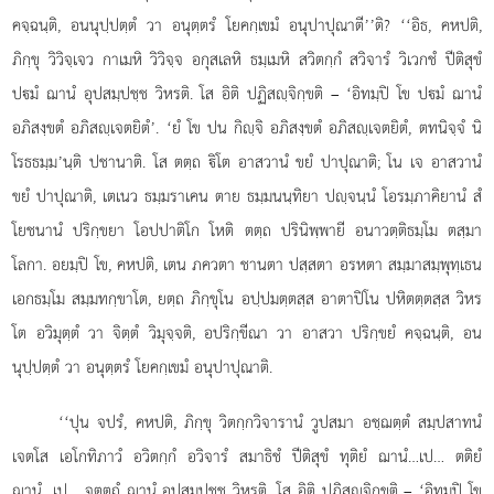
คจฺฉนฺติ, อนนุปฺปตฺตํ วา อนุตฺตรํ โยคกฺเขมํ อนุปาปุณาตี’’ติ? ‘‘อิธ, คหปติ,
ภิกฺขุ วิวิจฺเจว กาเมหิ วิวิจฺจ อกุสเลหิ ธมฺเมหิ สวิตกฺกํ สวิจารํ วิเวกชํ ปีติสุขํ
ปมํ ฌานํ อุปสมฺปชฺช วิหรติ. โส อิติ ปฏิสฺจิกฺขติ – ‘อิทมฺปิ โข ปมํ ฌานํ
อภิสงฺขตํ อภิสฺเจตยิตํ’. ‘ยํ โข ปน กิฺจิ อภิสงฺขตํ อภิสฺเจตยิตํ, ตทนิจฺจํ นิ
โรธธมฺม’นฺติ ปชานาติ. โส ตตฺถ ิโต อาสวานํ ขยํ ปาปุณาติ; โน เจ อาสวานํ
ขยํ ปาปุณาติ, เตเนว ธมฺมราเคน ตาย ธมฺมนนฺทิยา ปฺจนฺนํ โอรมฺภาคิยานํ สํ
โยชนานํ ปริกฺขยา โอปปาติโก โหติ ตตฺถ ปรินิพฺพายี อนาวตฺติธมฺโม ตสฺมา
โลกา. อยมฺปิ โข, คหปติ, เตน ภควตา ชานตา ปสฺสตา อรหตา สมฺมาสมฺพุทฺเธน
เอกธมฺโม สมฺมทกฺขาโต, ยตฺถ ภิกฺขุโน อปฺปมตฺตสฺส อาตาปิโน ปหิตตฺตสฺส วิหร
โต อวิมุตฺตํ วา จิตฺตํ วิมุจฺจติ, อปริกฺขีณา วา อาสวา ปริกฺขยํ คจฺฉนฺติ, อน
นุปฺปตฺตํ วา อนุตฺตรํ โยคกฺเขมํ อนุปาปุณาติ.
‘‘ปุน
จปรํ, คหปติ, ภิกฺขุ วิตกฺกวิจารานํ วูปสมา อชฺฌตฺตํ สมฺปสาทนํ
เจตโส เอโกทิภาวํ อวิตกฺกํ อวิจารํ สมาธิชํ ปีติสุขํ ทุติยํ ฌานํ…เป… ตติยํ
ฌานํ…เป… จตุตฺถํ ฌานํ อุปสมฺปชฺช วิหรติ. โส อิติ ปฏิสฺจิกฺขติ – ‘อิทมฺปิ โข