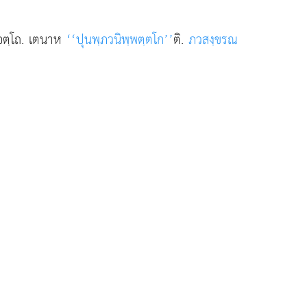
อตฺโถ. เตนาห
‘‘ปุนพฺภวนิพฺพตฺตโก’’
ติ.
ภวสงฺขรณ