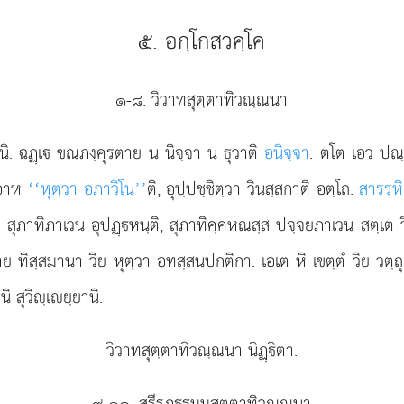
๕. อกฺโกสวคฺโค
๑-๘. วิวาทสุตฺตาทิวณฺณนา
นิ. ฉฏฺเ ขณภงฺคุรตาย น นิจฺจา น ธุวาติ
อนิจฺจา
. ตโต เอว ปณฺ
ิ อาห
‘‘หุตฺวา อภาวิโน’’
ติ, อุปฺปชฺชิตฺวา วินสฺสกาติ อตฺโถ.
สารรห
 สุภาทิภาเวน อุปฏฺหนฺติ, สุภาทิคฺคหณสฺส ปจฺจยภาเวน สตฺเต ว
 ทิสฺสมานา วิย หุตฺวา อทสฺสนปกติกา. เอเต หิ เขตฺตํ วิย วตฺถ
ิ สุวิฺเยฺยานิ.
วิวาทสุตฺตาทิวณฺณนา นิฏฺิตา.
๙-๑๐. สรีรฏฺธมฺมสุตฺตาทิวณฺณนา