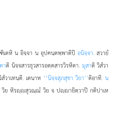
ฑิเตหิ น อิจฺจา น อุปคนฺตพฺพาติปิ
อนิจฺจา
. สฺวายํ
ิตา
ติ นิจฺจสารธุวสารอตฺตสารวิรหิตา.
มุสา
ติ วิสํวา
ิสํวาเทนฺติ. เตนาห
‘‘นิจฺจสุภสุขา วิยา’’
ติอาทิ.
น
ุ วิย หิรฺสุวณฺณํ วิย จ ปฺายิตฺวาปิ กติปาเห