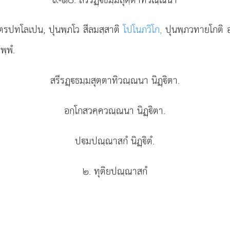
ตฺตรปทโลเปน, ปุนพฺภโว สีลมสฺสาติ
โปโนภวิโก,
ปุนพฺภวทายโกติ 
พฺพํ.
สรีรฏฺธมฺมสุตฺตาทิวณฺณนา นิฏฺิตา.
อกฺโกสวคฺควณฺณนา นิฏฺิตา.
ปมปณฺณาสกํ นิฏฺิตํ.
๒. ทุติยปณฺณาสกํ