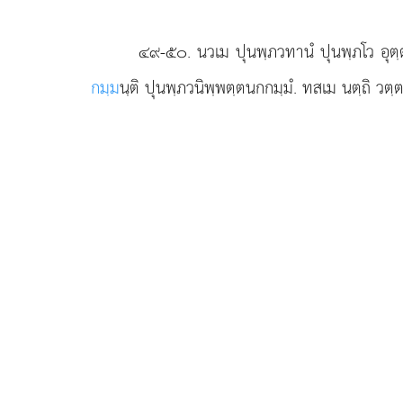
๔๙-๕๐
. นวเม
ปุนพฺภวทานํ ปุนพฺภโว อุ
กมฺม
นฺติ ปุนพฺภวนิพฺพตฺตนกกมฺมํ. ทสเม นตฺถิ วตฺต