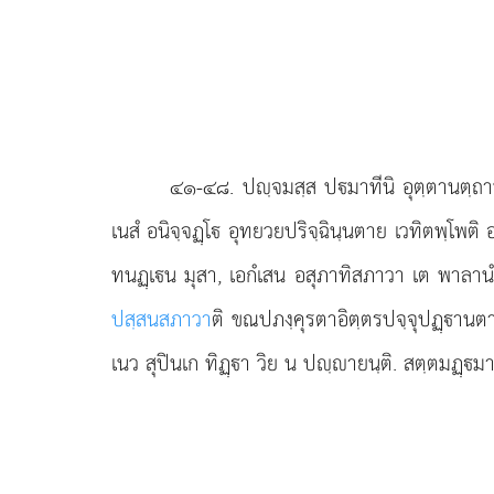
๔๑-๔๘
. ปฺจมสฺส
ปมาทีนิ อุตฺตานตฺถา
เนสํ อนิจฺจฏฺโ อุทยวยปริจฺฉินฺนตาย เวทิตพฺโพต
ทนฏฺเน มุสา, เอกํเสน อสุภาทิสภาวา เต พาลานํ
ปสฺสนสภาวา
ติ ขณปภงฺคุรตาอิตฺตรปจฺจุปฏฺานตาย
เนว สุปินเก ทิฏฺา วิย น ปฺายนฺติ. สตฺตมฏฺมาน