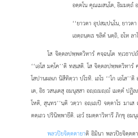
อตฺตโน คุณเมสนฺโต, อิมมตฺถํ 
‘‘ยาวตา อุปสมฺปนฺโน, ยาวตา 
เอตฺถนฺตเร ขลิตํ นตฺถิ, อโห ลาโ
โส จิตฺตลปพฺพตวิหารํ คจฺฉนฺโต ทฺเวธาปถ
‘‘เอโส มคฺโค’’ติ ทสฺเสติ. โส จิตฺตลปพฺพตวิหารํ ค
โสปานผลเก นิสีทิตฺวา ปโรทิ. เถโร ‘‘โก เอโส’’ติ อา
เต, อิธ วสนฺเตสุ อมนุสฺสา อฺมฺํ เมตฺตํ ปฏิลภนฺต
โหติ, สุนฺทร’’นฺติ วตฺวา อฺเปิ จตฺตาโร มาเส
ตตฺเถว ปรินิพฺพายีติ. เอวํ ธมตฺตาวิหารี ภิกฺขุ อมนุ
พลวปิยจิตฺตตายา
ติ อิมินา พลวปิยจิตฺตตา