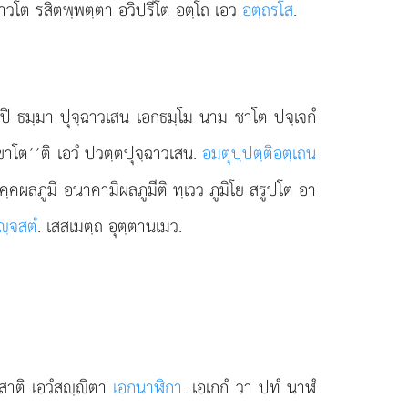
ภาวโต รสิตพฺพตฺตา อวิปรีโต อตฺโถ เอว
อตฺถรโส
.
ทสปิ ธมฺมา ปุจฺฉาวเสน เอกธมฺโม นาม ชาโต ปจฺเจกํ
ขาโต’’ติ เอวํ
ปวตฺตปุจฺฉาวเสน.
อมตุปฺปตฺติอตฺเถน
คฺคผลภูมิ อนาคามิผลภูมีติ ทฺเวว ภูมิโย สรูปโต อา
ฺจสตํ
. เสสเมตฺถ อุตฺตานเมว.
สฺสาติ เอวํสฺิตา
เอกนาฬิกา
. เอเกกํ วา ปทํ นาฬํ