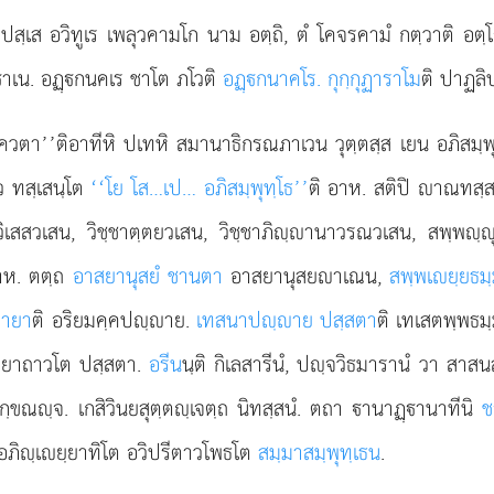
ณปสฺเส อวิทูเร เพลุวคามโก นาม อตฺถิ, ตํ โคจรคามํ กตฺวาติ อตฺ
าเน. อฏฺกนคเร ชาโต ภโวติ
อฏฺกนาคโร. กุกฺกุฏาราโม
ติ ปาฏลิป
ภควตา’’ติอาทีหิ ปเทหิ สมานาธิกรณภาเวน วุตฺตสฺส เยน อภิสมฺ
ว ทสฺเสนฺโต
‘‘โย โส…เป… อภิสมฺพุทฺโธ’’
ติ อาห. สติปิ าณทสฺ
วิเสสวเสน, วิชฺชาตฺตยวเสน, วิชฺชาภิฺานาวรณวเสน, สพฺพ
มาห. ตตฺถ
อาสยานุสยํ ชานตา
อาสยานุสยาเณน,
สพฺพเยฺยธมฺ
ายา
ติ อริยมคฺคปฺาย.
เทสนาปฺาย ปสฺสตา
ติ เทเสตพฺพธม
าย ยาถาวโต ปสฺสตา.
อรีน
นฺติ กิเลสารีนํ, ปฺจวิธมารานํ วา สาสน
ฺขณฺจ. เกสิวินยสุตฺตฺเจตฺถ นิทสฺสนํ. ตถา านาฏฺานาทีนิ
ช
 อภิฺเยฺยาทิโต อวิปรีตาวโพธโต
สมฺมาสมฺพุทฺเธน
.