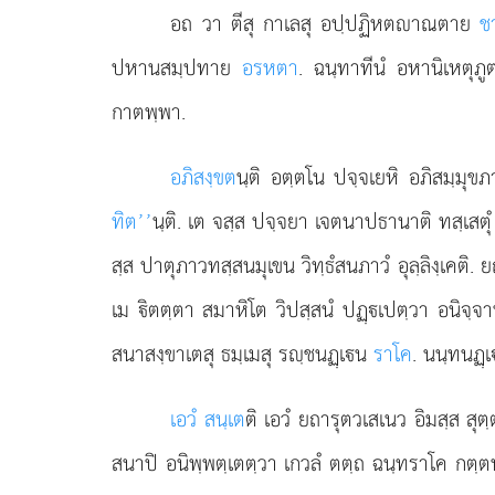
อถ วา ตีสุ กาเลสุ อปฺปฏิหตาณตาย
ช
ปหานสมฺปทาย
อรหตา
. ฉนฺทาทีนํ
อหานิเหตุภ
กาตพฺพา.
อภิสงฺขต
นฺติ อตฺตโน ปจฺจเยหิ อภิสมฺมุข
ทิต’’
นฺติ. เต จสฺส ปจฺจยา เจตนาปธานาติ ทสฺเสตุํ ป
สฺส ปาตุภาวทสฺสนมุเขน วิทฺธํสนภาวํ อุลฺลิงฺเคติ. 
เม ิตตฺตา สมาหิโต วิปสฺสนํ ปฏฺเปตฺวา อนิจฺจ
สนาสงฺขาเตสุ ธมฺเมสุ รฺชนฏฺเน
ราโค
. นนฺทนฏฺ
เอวํ สนฺเต
ติ เอวํ ยถารุตวเสเนว อิมสฺส สุ
สนาปิ อนิพฺพตฺเตตฺวา เกวลํ ตตฺถ ฉนฺทราโค กตฺต