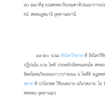
เจว ฉณาทีสุ เปเสตพฺพ-ปิยภณฺฑาทิปณฺณาการเปสน
ธนํ. สตฺตมฏฺมานิ อุตฺตานตฺถานิ.
๔๙-๕๐
. นวเม
อิธโลกวิชยายา
ติ อิธโลกวิ
ปฏิปนฺโน นาม โหติ ปจฺจตฺถิกนิคฺคณฺหนโต สทต
จิตฺตโตสนวิทฺเธยฺยภาวาปาทเนน จ โหตีติ ทฏฺพฺพ
ชยายา
ติ ปรโลกสฺส วิชินนตฺถาย อภิภวตฺถาย. โย 
สพฺพตฺถ อุตฺตานเมว.