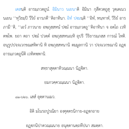
เตส
นฺติ อารมฺภวตฺถูนํ.
อิมินาว นเยนา
ติ อิมินา กุสีตวตฺถูสุ วุตฺเตเนว
นเยน ‘‘ทุวิธมฺปิ วีริยํ อารภตี’’ติอาทินา.
อิทํ ปม
นฺติ ‘‘อิทํ, หนฺทาหํ, วีริยํ อาร
ภามี’’ติ, ‘‘เอวํ ภาวนาย อพฺภุสฺสหนํ ปมํ อารมฺภวตฺถู’’ติอาทินา จ อตฺโถ เวทิ
ตพฺโพ. ยถา ตถา ปมํ ปวตฺตํ อพฺภุสฺสหนฺหิ อุปริ วีริยารมฺภสฺส การณํ โหติ.
อนุรูปปจฺจเวกฺขณสหิตานิ
หิ อพฺภุสฺสหนานิ ตมฺมูลกานิ วา ปจฺจเวกฺขณานิ อฏฺ
อารมฺภวตฺถูนีติ เวทิตพฺพานิ.
สทฺธาสุตฺตาทิวณฺณนา นิฏฺิตา.
ยมกวคฺควณฺณนา นิฏฺิตา.
. เสสํ อุตฺตานเมว.
๘๑-๖๒๖
อิติ มโนรถปูรณิยา องฺคุตฺตรนิกาย-อฏฺกถาย
อฏฺกนิปาตวณฺณนาย อนุตฺตานตฺถทีปนา สมตฺตา.