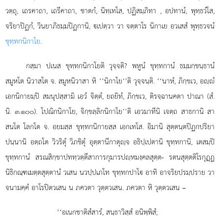
วตฺถุ, เถรคาถา, เถรีคาถา, ชาตกํ, นิทฺเทโส, ปฏิสมฺภิทา
, อปทานํ, พุทฺธวํโส,
จริยาปิฏกํ, วินยาภิธมฺมปิฏกานิ, เปตฺวา วา จตฺตาโร นิกาเย อวเสสํ พุทฺธวจนํ
ขุทฺทกนิกาโย
.
กสฺมา ปเนส ขุทฺทกนิกาโยติ วุจฺจติ? พหูนํ ขุทฺทกานํ ธมฺมกฺขนฺธานํ
สมูหโต นิวาสโต จ. สมูหนิวาสา หิ ‘‘นิกาโย’’ติ วุจฺจนฺติ. ‘‘นาหํ, ภิกฺขเว, อฺํ
เอกนิกายมฺปิ สมนุปสฺสามิ เอวํ จิตฺตํ, ยถยิทํ, ภิกฺขเว, ติรจฺฉานคตา ปาณา (สํ.
นิ. ๓.๑๐๐). โปณิกนิกาโย, จิกฺขลฺลิกนิกาโย’’ติ เอวมาทีนิ เจตฺถ สาธกานิ สา
สนโต โลกโต จ. อยมสฺส ขุทฺทกนิกายสฺส เอกเทโส. อิมานิ สุตฺตนฺตปิฏกปริยา
ปนฺนานิ อตฺถโต วิวริตุํ วิภชิตุํ อุตฺตานีกาตุฺจ อธิปฺเปตานิ ขุทฺทกานิ, เตสมฺปิ
ขุทฺทกานํ สรณสิกฺขาปททฺวตฺตึสาการกุมารปฺหมงฺคลสุตฺต- รตนสุตฺตติโรกุฏฺฏ
นิธิกณฺฑเมตฺตสุตฺตานํ วเสน นวปฺปเภโท ขุทฺทกปาโ อาทิ อาจริยปรมฺปราย วา
จนามคฺคํ อาโรปิตวเสน น ภควตา วุตฺตวเสน. ภควตา หิ วุตฺตวเสน –
‘‘อเนกชาติสํสารํ, สนฺธาวิสฺสํ อนิพฺพิสํ;