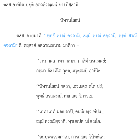
ตสฺส อาทิโต ปภุติ อตฺถสํวณฺณนํ อารภิสฺสามิ.
นิทานโสธนํ
ตสฺส
จายมาทิ
‘‘พุทฺธํ สรณํ คจฺฉามิ, ธมฺมํ สรณํ คจฺฉามิ, สงฺฆํ สรณํ
คจฺฉามี’’
ติ. ตสฺสายํ อตฺถวณฺณนาย มาติกา –
‘‘เกน กตฺถ กทา กสฺมา, ภาสิตํ สรณตฺตยํ;
กสฺมา จิธาทิโต วุตฺต, มวุตฺตมปิ อาทิโต.
‘‘นิทานโสธนํ กตฺวา, เอวเมตฺถ ตโต ปรํ;
พุทฺธํ สรณคมนํ, คมกฺจ วิภาวเย.
‘‘เภทาเภทํ ผลฺจาปิ, คมนียฺจ ทีปเย;
ธมฺมํ สรณมิจฺจาทิ, ทฺวเยเปส นโย มโต.
‘‘อนุปุพฺพววตฺถาเน, การณฺจ วินิทฺทิเส;