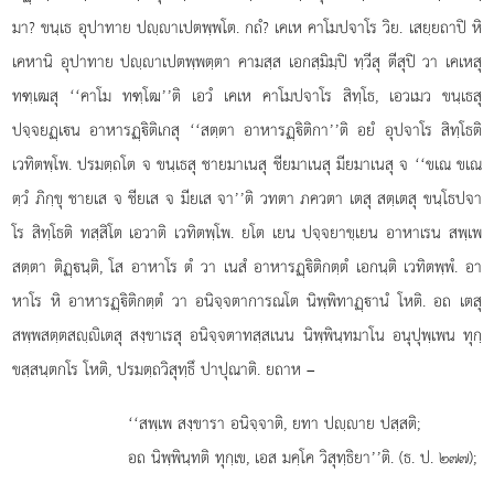
มา? ขนฺเธ อุปาทาย ปฺาเปตพฺพโต. กถํ? เคเห คาโมปจาโร วิย. เสยฺยถาปิ หิ
เคหานิ อุปาทาย ปฺาเปตพฺพตฺตา คามสฺส เอกสฺมิมฺปิ ทฺวีสุ ตีสุปิ วา เคเหสุ
ทฑฺเฒสุ ‘‘คาโม ทฑฺโฒ’’ติ เอวํ เคเห คาโมปจาโร สิทฺโธ, เอวเมว ขนฺเธสุ
ปจฺจยฏฺเน อาหารฏฺิติเกสุ
‘‘สตฺตา อาหารฏฺิติกา’’ติ อยํ อุปจาโร สิทฺโธติ
เวทิตพฺโพ. ปรมตฺถโต จ ขนฺเธสุ ชายมาเนสุ ชียมาเนสุ มียมาเนสุ จ ‘‘ขเณ ขเณ
ตฺวํ ภิกฺขุ ชายเส จ ชียเส จ มียเส จา’’ติ วทตา ภควตา เตสุ สตฺเตสุ ขนฺโธปจา
โร สิทฺโธติ ทสฺสิโต เอวาติ เวทิตพฺโพ. ยโต เยน ปจฺจยาขฺเยน อาหาเรน สพฺเพ
สตฺตา ติฏฺนฺติ, โส อาหาโร ตํ วา เนสํ อาหารฏฺิติกตฺตํ เอกนฺติ เวทิตพฺพํ. อา
หาโร หิ อาหารฏฺิติกตฺตํ วา อนิจฺจตาการณโต นิพฺพิทาฏฺานํ โหติ. อถ เตสุ
สพฺพสตฺตสฺิเตสุ สงฺขาเรสุ อนิจฺจตาทสฺสเนน นิพฺพินฺทมาโน อนุปุพฺเพน ทุกฺ
ขสฺสนฺตกโร โหติ, ปรมตฺถวิสุทฺธึ ปาปุณาติ. ยถาห –
‘‘สพฺเพ สงฺขารา อนิจฺจาติ, ยทา ปฺาย ปสฺสติ;
อถ นิพฺพินฺทติ ทุกฺเข, เอส มคฺโค วิสุทฺธิยา’’ติ. (ธ. ป. ๒๗๗);