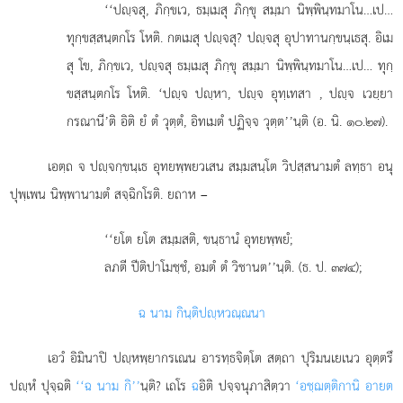
‘‘ปฺจสุ, ภิกฺขเว, ธมฺเมสุ ภิกฺขุ สมฺมา นิพฺพินฺทมาโน…เป…
ทุกฺขสฺสนฺตกโร โหติ. กตเมสุ ปฺจสุ? ปฺจสุ อุปาทานกฺขนฺเธสุ. อิเม
สุ โข, ภิกฺขเว, ปฺจสุ ธมฺเมสุ ภิกฺขุ สมฺมา นิพฺพินฺทมาโน…เป… ทุกฺ
ขสฺสนฺตกโร โหติ. ‘ปฺจ ปฺหา, ปฺจ อุทฺเทสา
, ปฺจ เวยฺยา
กรณานี’ติ อิติ ยํ ตํ วุตฺตํ, อิทเมตํ ปฏิจฺจ วุตฺต’’นฺติ (อ. นิ. ๑๐.๒๗).
เอตฺถ จ ปฺจกฺขนฺเธ อุทยพฺพยวเสน สมฺมสนฺโต วิปสฺสนามตํ ลทฺธา อนุ
ปุพฺเพน นิพฺพานามตํ สจฺฉิกโรติ. ยถาห –
‘‘ยโต ยโต สมฺมสติ, ขนฺธานํ อุทยพฺพยํ;
ลภตี ปีติปาโมชฺชํ, อมตํ ตํ วิชานต’’นฺติ. (ธ. ป. ๓๗๔);
ฉ นาม กินฺติปฺหวณฺณนา
เอวํ อิมินาปิ ปฺหพฺยากรเณน อารทฺธจิตฺโต สตฺถา ปุริมนเยเนว อุตฺตรึ
ปฺหํ ปุจฺฉติ
‘‘ฉ นาม กิ’’
นฺติ? เถโร
ฉ
อิติ ปจฺจนุภาสิตฺวา
‘อชฺฌตฺติกานิ อายต