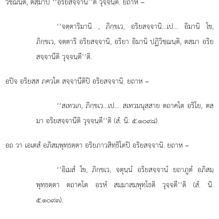
วิชฺฌนฺติ, ตสฺมาปิ ‘‘อริยสจฺจานี’’ติ วุจฺจนฺติ. ยถาห –
‘‘จตฺตาริมานิ
, ภิกฺขเว, อริยสจฺจานิ…เป… อิมานิ โข,
ภิกฺขเว, จตฺตาริ อริยสจฺจานิ, อริยา อิมานิ ปฏิวิชฺฌนฺติ, ตสฺมา อริย
สจฺจานีติ วุจฺจนฺตี’’ติ.
อปิจ อริยสฺส ภควโต สจฺจานีติปิ อริยสจฺจานิ. ยถาห –
‘‘สเทวเก, ภิกฺขเว…เป… สเทวมนุสฺสาย ตถาคโต อริโย, ตสฺ
มา อริยสจฺจานีติ วุจฺจนฺตี’’ติ (สํ. นิ. ๕.๑๐๙๘).
อถ วา เอเตสํ อภิสมฺพุทฺธตฺตา อริยภาวสิทฺธิโตปิ อริยสจฺจานิ. ยถาห –
‘‘อิเมสํ โข, ภิกฺขเว, จตุนฺนํ อริยสจฺจานํ ยถาภูตํ อภิสมฺ
พุทฺธตฺตา ตถาคโต อรหํ สมฺมาสมฺพุทฺโธติ วุจฺจตี’’ติ (สํ. นิ.
๕.๑๐๙๓).