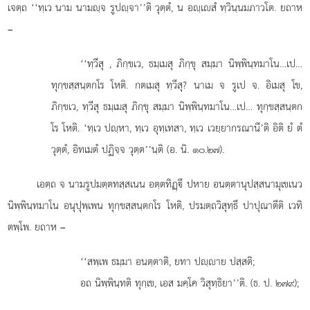
เจตฺถ ‘‘ทฺเว นาม นามฺจ รูปฺจา’’ติ วุตฺตํ, น อฺเสํ ทฺวินฺนมภาวโต. ยถาห
–
‘‘ทฺวีสุ
, ภิกฺขเว, ธมฺเมสุ ภิกฺขุ สมฺมา นิพฺพินฺทมาโน…เป…
ทุกฺขสฺสนฺตกโร โหติ. กตเมสุ ทฺวีสุ? นาเม จ รูเป จ. อิเมสุ โข,
ภิกฺขเว, ทฺวีสุ ธมฺเมสุ ภิกฺขุ สมฺมา นิพฺพินฺทมาโน…เป… ทุกฺขสฺสนฺตก
โร โหติ. ‘ทฺเว ปฺหา, ทฺเว อุทฺเทสา, ทฺเว เวยฺยากรณานี’ติ อิติ ยํ ตํ
วุตฺตํ, อิทเมตํ ปฏิจฺจ วุตฺต’’นฺติ (อ. นิ. ๑๐.๒๗).
เอตฺถ จ นามรูปมตฺตทสฺสเนน อตฺตทิฏฺึ ปหาย อนตฺตานุปสฺสนามุเขเนว
นิพฺพินฺทมาโน อนุปุพฺเพน ทุกฺขสฺสนฺตกโร โหติ, ปรมตฺถวิสุทฺธึ ปาปุณาตีติ เวทิ
ตพฺโพ. ยถาห –
‘‘สพฺเพ ธมฺมา อนตฺตาติ, ยทา ปฺาย ปสฺสติ;
อถ นิพฺพินฺทติ ทุกฺเข, เอส มคฺโค วิสุทฺธิยา’’ติ. (ธ. ป. ๒๗๙);