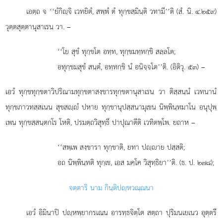
เอตฺถ จ ‘‘ยํกิฺจิ เวทยิตํ, สพฺพํ ตํ ทุกฺขสฺมินฺติ วทามี’’ติ (สํ. นิ. ๔.๒๕๙)
วุตฺตสุตฺตานุสาเรน วา. –
‘‘โย
สุขํ ทุกฺขโต อทฺท, ทุกฺขมทฺทกฺขิ สลฺลโต;
อทุกฺขมสุขํ สนฺตํ, อทฺทกฺขิ นํ อนิจฺจโต’’ติ. (อิติวุ. ๕๓) –
เอวํ ทุกฺขทุกฺขตาวิปริณามทุกฺขตาสงฺขารทุกฺขตานุสาเรน วา ติสฺสนฺนํ เวทนานํ
ทุกฺขภาวทสฺสเนน สุขสฺํ ปหาย ทุกฺขานุปสฺสนามุเขน นิพฺพินฺทมาโน อนุปุพฺ
เพน ทุกฺขสฺสนฺตกโร โหติ, ปรมตฺถวิสุทฺธึ ปาปุณาตีติ เวทิตพฺโพ. ยถาห –
‘‘สพฺเพ สงฺขารา ทุกฺขาติ, ยทา ปฺาย ปสฺสติ;
อถ นิพฺพินฺทติ ทุกฺเข, เอส มคฺโค วิสุทฺธิยา’’ติ. (ธ. ป. ๒๗๘);
จตฺตาริ นาม กินฺติปฺหวณฺณนา
เอวํ อิมินาปิ ปฺหพฺยากรเณน อารทฺธจิตฺโต สตฺถา ปุริมนเยเนว อุตฺตรึ