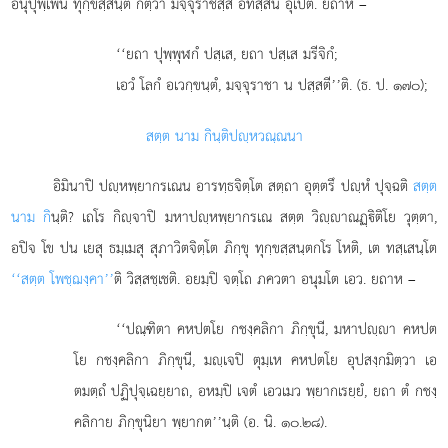
อนุปุพฺเพน ทุกฺขสฺสนฺตํ กตฺวา มจฺจุราชสฺส อทสฺสนํ อุเปติ. ยถาห –
‘‘ยถา
ปุพฺพุฬกํ ปสฺเส, ยถา ปสฺเส มรีจิกํ;
เอวํ โลกํ อเวกฺขนฺตํ, มจฺจุราชา น ปสฺสตี’’ติ. (ธ. ป. ๑๗๐);
สตฺต นาม กินฺติปฺหวณฺณนา
อิมินาปิ ปฺหพฺยากรเณน อารทฺธจิตฺโต สตฺถา อุตฺตรึ ปฺหํ ปุจฺฉติ
สตฺต
นาม กิ
นฺติ? เถโร กิฺจาปิ มหาปฺหพฺยากรเณ สตฺต วิฺาณฏฺิติโย วุตฺตา,
อปิจ โข ปน เยสุ ธมฺเมสุ สุภาวิตจิตฺโต ภิกฺขุ ทุกฺขสฺสนฺตกโร โหติ, เต ทสฺเสนฺโต
‘‘สตฺต โพชฺฌงฺคา’’
ติ วิสฺสชฺเชติ. อยมฺปิ จตฺโถ ภควตา อนุมโต เอว. ยถาห –
‘‘ปณฺฑิตา คหปตโย กชงฺคลิกา ภิกฺขุนี, มหาปฺา คหปต
โย กชงฺคลิกา ภิกฺขุนี, มฺเจปิ ตุมฺเห คหปตโย อุปสงฺกมิตฺวา เอ
ตมตฺถํ ปฏิปุจฺเฉยฺยาถ, อหมฺปิ เจตํ เอวเมว พฺยากเรยฺยํ, ยถา ตํ กชงฺ
คลิกาย
ภิกฺขุนิยา พฺยากต’’นฺติ (อ. นิ. ๑๐.๒๘).