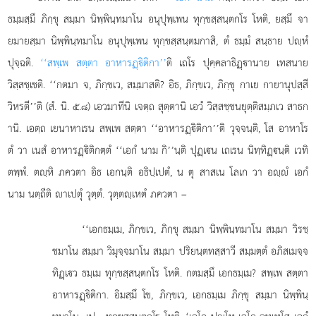
ธมฺมสฺมึ ภิกฺขุ สมฺมา นิพฺพินฺทมาโน อนุปุพฺเพน ทุกฺขสฺสนฺตกโร โหติ, ยสฺมึ จา
ยมายสฺมา นิพฺพินฺทมาโน อนุปุพฺเพน ทุกฺขสฺสนฺตมกาสิ, ตํ ธมฺมํ สนฺธาย ปฺหํ
ปุจฺฉติ.
‘‘สพฺเพ สตฺตา อาหารฏฺิติกา’’
ติ เถโร ปุคฺคลาธิฏฺานาย เทสนาย
วิสฺสชฺเชติ. ‘‘กตมา จ, ภิกฺขเว, สมฺมาสติ? อิธ, ภิกฺขเว, ภิกฺขุ กาเย กายานุปสฺสี
วิหรตี’’ติ (สํ. นิ. ๕.๘) เอวมาทีนิ เจตฺถ สุตฺตานิ เอวํ วิสฺสชฺชนยุตฺติสมฺภเว สาธก
านิ. เอตฺถ เยนาหาเรน สพฺเพ สตฺตา ‘‘อาหารฏฺิติกา’’ติ วุจฺจนฺติ, โส อาหาโร
ตํ วา เนสํ อาหารฏฺิติกตฺตํ ‘‘เอกํ นาม กิ’’นฺติ ปุฏฺเน เถเรน นิทฺทิฏฺนฺติ เวทิ
ตพฺพํ. ตฺหิ ภควตา อิธ เอกนฺติ อธิปฺเปตํ, น ตุ สาสเน โลเก วา อฺํ เอกํ
นาม นตฺถีติ าเปตุํ วุตฺตํ. วุตฺตฺเหตํ
ภควตา –
‘‘เอกธมฺเม, ภิกฺขเว, ภิกฺขุ สมฺมา นิพฺพินฺทมาโน สมฺมา วิรชฺ
ชมาโน สมฺมา วิมุจฺจมาโน สมฺมา ปริยนฺตทสฺสาวี สมฺมตฺตํ อภิสเมจฺจ
ทิฏฺเว ธมฺเม ทุกฺขสฺสนฺตกโร โหติ. กตมสฺมึ เอกธมฺเม? สพฺเพ สตฺตา
อาหารฏฺิติกา. อิมสฺมึ โข, ภิกฺขเว, เอกธมฺเม ภิกฺขุ สมฺมา นิพฺพินฺ