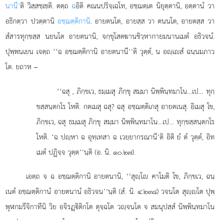
นานี’
ติ วิสฺสชฺเชติ. ตตฺถ
ฉ
อิติ คณนปริจฺเฉโท, อชฺฌตฺเต นิยุตฺตานิ, อตฺตานํ วา
อธิกตฺวา ปวตฺตานิ
อชฺฌตฺติกานิ
. อายตนโต, อายสฺส วา ตนนโต, อายตสฺส วา
สํสารทุกฺขสฺส
นยนโต อายตนานิ, จกฺขุโสตฆานชิวฺหากายมนานเมตํ อธิวจนํ.
ปุพฺพนเยน เจตฺถ ‘‘ฉ อชฺฌตฺติกานิ อายตนานี’’ติ วุตฺตํ, น อฺเสํ ฉนฺนมภาว
โต. ยถาห –
‘‘ฉสุ
, ภิกฺขเว, ธมฺเมสุ ภิกฺขุ สมฺมา นิพฺพินฺทมาโน…เป… ทุกฺ
ขสฺสนฺตกโร โหติ. กตเมสุ ฉสุ? ฉสุ อชฺฌตฺติเกสุ อายตเนสุ. อิเมสุ โข,
ภิกฺขเว, ฉสุ ธมฺเมสุ ภิกฺขุ สมฺมา นิพฺพินฺทมาโน…เป… ทุกฺขสฺสนฺตกโร
โหติ. ‘ฉ ปฺหา ฉ อุทฺเทสา ฉ เวยฺยากรณานี’ติ อิติ ยํ ตํ วุตฺตํ, อิท
เมตํ ปฏิจฺจ วุตฺต’’นฺติ (อ. นิ. ๑๐.๒๗).
เอตฺถ จ ฉ อชฺฌตฺติกานิ อายตนานิ, ‘‘สุฺโ คาโมติ โข, ภิกฺขเว, ฉนฺ
เนตํ อชฺฌตฺติกานํ อายตนานํ อธิวจน’’นฺติ (สํ. นิ. ๔.๒๓๘) วจนโต สุฺโต ปุพฺ
พุฬกมรีจิกาทีนิ วิย อจิรฏฺิติกโต ตุจฺฉโต วฺจนโต จ สมนุปสฺสํ นิพฺพินฺทมาโน