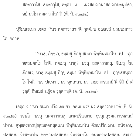
สตฺตาวาโส. สนฺตาวุโส, สตฺตา…เป… เนวสฺานาสฺายตนูปคา,
อยํ นวโม สตฺตาวาโส’’ติ (ที. นิ. ๓.๓๔๑).
ปุริมนเยเนว เจตฺถ ‘‘นว สตฺตาวาสา’’ติ วุตฺตํ, น อฺเสํ นวนฺนมภาว
โต. ยถาห –
‘‘นวสุ, ภิกฺขเว, ธมฺเมสุ ภิกฺขุ สมฺมา นิพฺพินฺทมาโน…เป… ทุกฺ
ขสฺสนฺตกโร โหติ. กตเมสุ นวสุ? นวสุ สตฺตาวาเสสุ. อิเมสุ โข,
ภิกฺขเว, นวสุ ธมฺเมสุ ภิกฺขุ สมฺมา นิพฺพินฺทมาโน…เป… ทุกฺขสฺสนฺตก
โร โหติ. ‘นว ปฺหา
, นว อุทฺเทสา, นว เวยฺยากรณานี’ติ อิติ ยํ ตํ
วุตฺตํ, อิทเมตํ ปฏิจฺจ วุตฺต’’นฺติ (อ. นิ. ๑๐.๒๗).
เอตฺถ
จ ‘‘นว ธมฺมา ปริฺเยฺยา. กตเม นว? นว สตฺตาวาสา’’ติ (ที. นิ.
๓.๓๕๙) วจนโต นวสุ สตฺตาวาเสสุ าตปริฺาย ธุวสุภสุขตฺตภาวทสฺสนํ
ปหาย สุทฺธสงฺขารปุฺชมตฺตทสฺสเนน นิพฺพินฺทมาโน ตีรณปริฺาย อนิจฺจานุ
ปสฺสเนน วิรชฺชมาโน ทุกฺขานุปสฺสเนน วิมุจฺจมาโน อนตฺตานุปสฺสเนน สมฺมา