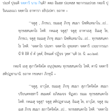
ปฺหํ ปุจฺฉติ
จตฺตาริ นาม กิ
นฺติ? ตตฺถ อิมสฺส ปฺหสฺส พฺยากรณปกฺเข กตฺถจิ ปุ
ริมนเยเนว จตฺตาโร อาหารา อธิปฺเปตา. ยถาห –
‘‘จตูสุ
, ภิกฺขเว, ธมฺเมสุ ภิกฺขุ สมฺมา นิพฺพินฺทมาโน…เป…
ทุกฺขสฺสนฺตกโร โหติ. กตเมสุ จตูสุ? จตูสุ อาหาเรสุ. อิเมสุ โข,
ภิกฺขเว, จตูสุ ธมฺเมสุ ภิกฺขุ สมฺมา นิพฺพินฺทมาโน…เป… ทุกฺขสฺสนฺตก
โร โหติ. ‘จตฺตาโร ปฺหา จตฺตาโร อุทฺเทสา จตฺตาริ เวยฺยากรณา
นี’ติ อิติ ยํ ตํ วุตฺตํ, อิทเมตํ ปฏิจฺจ วุตฺต’’นฺติ (อ. นิ. ๑๐.๒๗).
กตฺถจิ เยสุ สุภาวิตจิตฺโต อนุปุพฺเพน ทุกฺขสฺสนฺตกโร โหติ, ตานิ จตฺตาริ
สติปฏฺานานิ. ยถาห กชงฺคลา ภิกฺขุนี –
‘‘จตูสุ, อาวุโส, ธมฺเมสุ ภิกฺขุ สมฺมา สุภาวิตจิตฺโต สมฺมา
ปริยนฺตทสฺสาวี สมฺมตฺตํ อภิสเมจฺจ ทิฏฺเว ธมฺเม ทุกฺขสฺสนฺตกโร
โหติ. กตเมสุ จตูสุ? จตูสุ สติปฏฺาเนสุ. อิเมสุ โข, อาวุโส, จตูสุ ธมฺ
เมสุ ภิกฺขุ สมฺมา สุภาวิตจิตฺโต…เป… ทุกฺขสฺสนฺตกโร โหติ. ‘จตฺตาโร