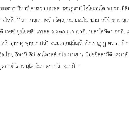
สฺสชฺเชตฺวา วิหารํ คนฺตฺวา เถรสฺส วสนฏฺานํ โอโลเกนฺโต จงฺกมนนิส
ุณฺหี อโหสิ. ‘‘มา, ภนฺเต, เอวํ กริตฺถ, สมณธมฺโม นาม สรีรํ ยาเปนฺเ
’’ติ เวชฺชํ อุยฺโยเชสิ. เถรสฺส จ ตตฺถ เนว าตี, น สาโลหิตา อตฺถิ
ลเกสฺสสิ, อุทาหุ พุทฺธสาสนํ? อนมตคฺคสฺมิฺหิ สํสารวฏฺเฏ ตว อก
ณฺโณ, อิทานิ อิมํ อนฺโตวสฺสํ ตโย มาเส น นิปชฺชิสฺสามีติ เตมาสํ น
ติ ภูตกายํ โอวทนฺโต อิมา คาถาโย อภาสิ –