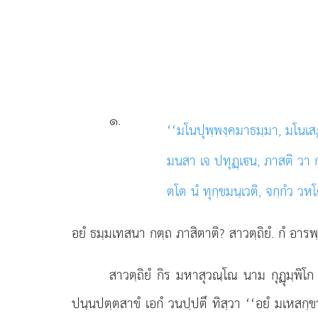
๑
.
‘‘มโนปุพฺพงฺคมา
ธมฺมา, มโนเส
มนสา เจ ปทุฏฺเน, ภาสติ วา ก
ตโต นํ ทุกฺขมนฺเวติ, จกฺกํว วห
อยํ ธมฺมเทสนา กตฺถ ภาสิตาติ? สาวตฺถิยํ. กํ อารพฺ
สาวตฺถิยํ กิร มหาสุวณฺโณ นาม กุฏุมฺพิโ
ปนฺนปตฺตสาขํ เอกํ วนปฺปตึ ทิสฺวา ‘‘อยํ มเหสกฺข