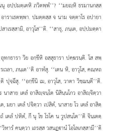
ปํ, นนุ อปฺปมตฺเตหิ ภวิตพฺพํ’’? ‘‘มยฺหิ ธรมานกสฺส
โว อาราเธตพฺพา. ปมตฺตสฺส จ นาม จตฺตาโร อปายา
ปสาเรสฺสามิ, อาวุโส’’ติ. ‘‘สาธุ, ภนฺเต, อปฺปมตฺตา
อุทกธารา วิย อกฺขีหิ อสฺสุธารา ปคฺฆรนฺติ. โส สพฺ
จารเวลา, ภนฺเต’’ติ อาหํสุ. ‘‘เตน หิ, อาวุโส, คณฺหถ
 ปุจฺฉึสุ. ‘‘อกฺขีนิ เม, อาวุโส, วาตา วิชฺฌนฺตี’’ติ.
ถโร นาสาย เตลํ อาสิฺจนฺโต นิสินฺนโกว อาสิฺจิตฺวา
ฺเต, มยา เตลํ ปจิตฺวา เปสิตํ, นาสาย โว เตลํ อาสิตฺ
 เตลํ ปหิตํ, กึ นุ โข โรโค น วูปสนฺโต’’ติ จินฺเตตฺ
ส ‘‘วิหารํ คนฺตฺวา เถรสฺส
วสนฏฺานํ โอโลเกสฺสามี’’ติ