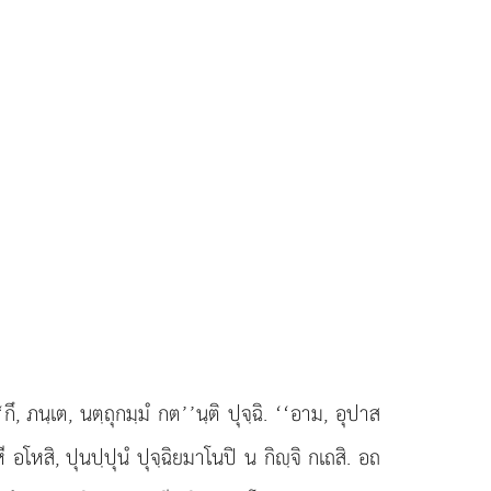
ึ, ภนฺเต, นตฺถุกมฺมํ กต’’นฺติ ปุจฺฉิ. ‘‘อาม, อุปาส
หี อโหสิ, ปุนปฺปุนํ ปุจฺฉิยมาโนปิ น กิฺจิ กเถสิ. อถ