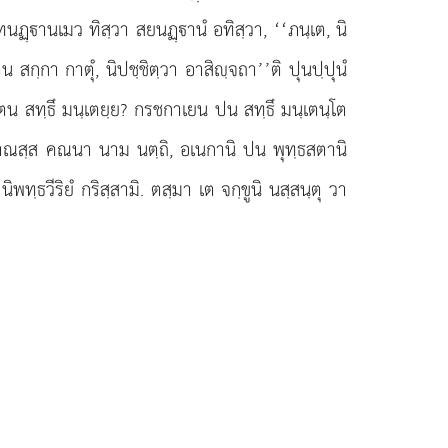
ีทนฏฺานเมว ทิสฺวา สยนฏฺานํ อทิสฺวา, ‘‘ภนฺเต, นิ
ตน สกฺกา กาตุํ, นิปชฺชิตฺวา อาสิฺจถา’’ติ ปุนปฺปุนํ
, เตน สทฺธึ มนฺเตยฺย? กรชกาเยน ปน สทฺธึ มนฺเตนฺโต
ฺขิกาณสฺส คณนา นาม นตฺถิ, อเนกานิ ปน พุทฺธสตานิ
ิพทฺธวีริยํ กริสฺสามิ. ตสฺมา เต จกฺขูนิ นสฺสนฺตุ วา