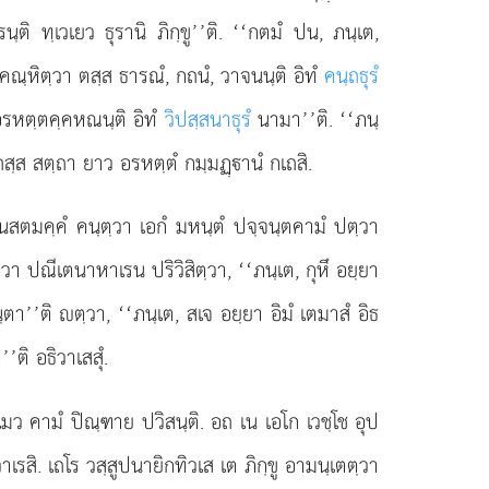
นฺติ ทฺเวเยว ธุรานิ ภิกฺขู’’ติ. ‘‘กตมํ ปน, ภนฺเต,
คฺคณฺหิตฺวา ตสฺส ธารณํ, กถนํ, วาจนนฺติ
อิทํ
คนฺถธุรํ
อรหตฺตคฺคหณนฺติ อิทํ
วิปสฺสนาธุรํ
นามา’’ติ. ‘‘ภนฺ
อถสฺส สตฺถา ยาว อรหตฺตํ กมฺมฏฺานํ กเถสิ.
ยชนสตมคฺคํ คนฺตฺวา เอกํ มหนฺตํ ปจฺจนฺตคามํ ปตฺวา
วา ปณีเตนาหาเรน ปริวิสิตฺวา, ‘‘ภนฺเต, กุหึ อยฺยา
ฺตา’’ติ ตฺวา, ‘‘ภนฺเต, สเจ อยฺยา อิมํ เตมาสํ อิธ
’ติ อธิวาเสสุํ.
ตเมว คามํ ปิณฺฑาย ปวิสนฺติ. อถ เน เอโก เวชฺโช อุป
าเรสิ. เถโร วสฺสูปนายิกทิวเส เต ภิกฺขู อามนฺเตตฺวา