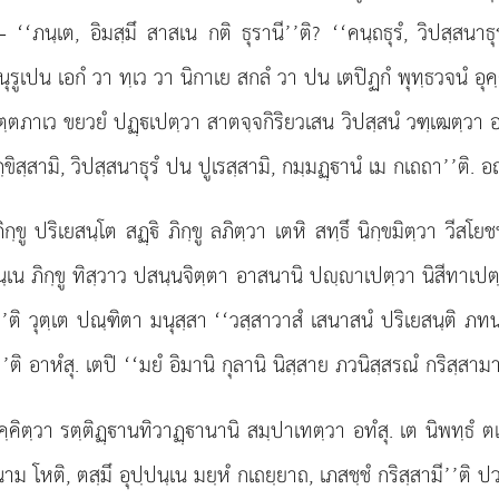
 ‘‘ภนฺเต, อิมสฺมึ สาสเน กติ ธุรานี’’ติ? ‘‘คนฺถธุรํ, วิปสฺสนาธุร
นุรูเปน เอกํ วา ทฺเว วา นิกาเย สกลํ วา ปน เตปิฏกํ พุทฺธวจนํ อุ
ฺตภาเว ขยวยํ ปฏฺเปตฺวา สาตจฺจกิริยวเสน วิปสฺสนํ วฑฺเฒตฺวา 
ฺขิสฺสามิ, วิปสฺสนาธุรํ ปน ปูเรสฺสามิ, กมฺมฏฺานํ เม กเถถา’’ติ. 
ฺขู ปริเยสนฺโต สฏฺิ ภิกฺขู ลภิตฺวา เตหิ
สทฺธึ นิกฺขมิตฺวา วีสโ
ฺเน ภิกฺขู ทิสฺวาว ปสนฺนจิตฺตา อาสนานิ ปฺาเปตฺวา นิสีทาเปตฺ
’’ติ วุตฺเต ปณฺฑิตา มนุสฺสา ‘‘วสฺสาวาสํ เสนาสนํ ปริเยสนฺติ ภทน
ติ อาหํสุ. เตปิ ‘‘มยํ อิมานิ กุลานิ นิสฺสาย ภวนิสฺสรณํ กริสฺสามา’
คฺคิตฺวา รตฺติฏฺานทิวาฏฺานานิ สมฺปาเทตฺวา อทํสุ. เต นิพทฺธํ 
าม โหติ, ตสฺมึ อุปฺปนฺเน มยฺหํ กเถยฺยาถ, เภสชฺชํ กริสฺสามี’’ติ ปว