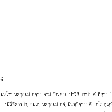
ติ.
ฺนโกว นตฺถุกมฺมํ กตฺวา คามํ ปิณฺฑาย ปาวิสิ. เวชฺโช ตํ ทิสฺวา ‘‘ก
. ‘‘นิสีทิตฺวา โว, ภนฺเต, นตฺถุกมฺมํ กตํ, นิปชฺชิตฺวา’’ติ. เถโร ตุณฺ