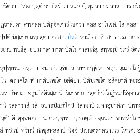
ริตฺวา ‘‘สเจ ปุตฺตํ วา ธีตรํ วา ลเภยฺยํ, ตุมฺหากํ มหาสกฺการํ กริ
ิฏฺาสิ. สา
คพฺภสฺส ปติฏฺิตภาวํ ตฺวา ตสฺส อาโรเจสิ. โส ตสฺส
นปฺปตึ นิสฺสาย ลทฺธตฺตา ตสฺส
ปาโล
ติ นามํ อกาสิ. สา อปรภาเค อ
ธเนน พนฺธึสุ. อปรภาเค มาตาปิตโร กาลมกํสุ. สพฺพมฺปิ วิภวํ อิตเรเ
นุปุพฺเพนาคนฺตฺวา อนาถปิณฺฑิเกน มหาเสฏฺินา จตุปณฺณาสโกฏิธ
โน. ตถาคโต หิ มาติปกฺขโต อสีติยา, ปิติปกฺขโต
อสีติยาติ ทฺเว
หาวิหาเร เอกูนวีสติวสฺสานิ, วิสาขาย สตฺตวีสติโกฏิธนปริจฺจาเคน
านิ วสฺสาวาสํ วสิ. อนาถปิณฺฑิโกปิ วิสาขาปิ มหาอุปาสิกา นิพทฺธ
ตี’’ติ ตุจฺฉหตฺถา น คตปุพฺพา. ปุเรภตฺตํ คจฺฉนฺตา ขาทนียโภ
ฺวินฺนํ ทฺวินฺนํ ภิกฺขุสหสฺสานํ นิจฺจํ ปฺตฺตาสนาเนว โหนฺติ. อ