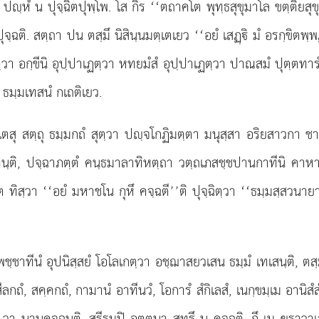
ปฺหํ น ปุจฺฉิตปุพฺโพ. โส กิร ‘‘ตถาคโต พุทฺธสุขุมาโล ขตฺติยสุ
ุจฺฉติ. สตฺถา ปน ตสฺมึ นิสินฺนมตฺเตเยว ‘‘อยํ เสฏฺิ มํ อรกฺขิต
ทิตฺวา อกฺขีนิ อุปฺปาเฏตฺวา หทยมํสํ อุปฺปาเฏตฺวา ปาณสมํ ปุตฺตทา
ํ ธมฺมเทสนํ กเถติเยว.
. เตสุ สตฺถุ ธมฺมกถํ สุตฺวา ปฺจโกฏิมตฺตา มนุสฺสา อริยสาวกา ชา
ํ เทนฺติ, ปจฺฉาภตฺตํ คนฺธมาลาทิหตฺถา วตฺถเภสชฺชปานกาทีนิ คาห
เต ทิสฺวา ‘‘อยํ มหาชโน กุหึ คจฺฉตี’’ติ ปุจฺฉิตฺวา ‘‘ธมฺมสฺสวนายา
ชาทีนํ อุปนิสฺสยํ โอโลเกตฺวา อชฺฌาสยวเสน ธมฺมํ เทเสนฺติ, ตสฺมา
ีลกถํ, สคฺคกถํ, กามานํ อาทีนวํ, โอการํ สํกิเลสํ, เนกฺขมฺเม อานิสํ
 วา นานุคจฺฉนฺติ, สรีรมฺปิ อตฺตนา
สทฺธึ น คจฺฉติ, กึ เม ฆราวา