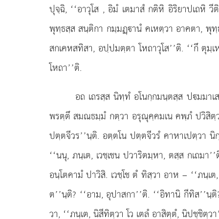
ปุจฺฉิ, ‘‘อาวุโส
, อิมํ เตมาสํ กติหิ อิริยาปเถหิ ว
พุทฺธสฺส สนฺติกา กมฺมฏฺานํ คเหตฺวา อาคตา, 
สกเคหสทิสา, อปฺปมตฺตา โหถาวุโส’’ติ. ‘‘กึ ตุมฺเห 
โหถา’’ติ.
อถ เถรสฺส นิทฺทํ อโนกฺกมนฺตสฺส ปมมาเส อ
พรตฺตึ สมณธมฺมํ กตฺวา อรุณุคฺคมเน คพฺภํ ปวิสิตฺวา
ปตฺตจีวร’’นฺติ. อตฺตโน ปตฺตจีวรํ คาหาเปตฺวา นิกฺขมิ
‘‘นนุ, ภนฺเต, เวชฺเชน ปวาริตมฺหา, ตสฺส กเถมา’’ต
อนฺโตคามํ ปาวิสิ. เวชฺโช ตํ ทิสฺวา อาห – ‘‘ภนฺเต,
ต’’นฺติ? ‘‘อาม, อุปาสกา’’ติ. ‘‘อิทานิ
กีทิส’’นฺต
วา, ‘‘ภนฺเต, นิสีทิตฺวา โว เตลํ อาสิตฺตํ, นิปชฺชิตฺว