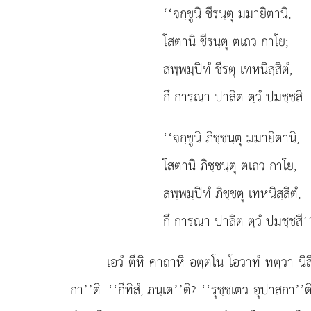
‘‘จกฺขูนิ ชีรนฺตุ มมายิตานิ,
โสตานิ ชีรนฺตุ ตเถว กาโย;
สพฺพมฺปิทํ ชีรตุ เทหนิสฺสิตํ,
กึ การณา ปาลิต ตฺวํ ปมชฺชสิ.
‘‘จกฺขูนิ ภิชฺชนฺตุ มมายิตานิ,
โสตานิ ภิชฺชนฺตุ ตเถว กาโย;
สพฺพมฺปิทํ
ภิชฺชตุ เทหนิสฺสิตํ,
กึ การณา ปาลิต ตฺวํ ปมชฺชสี’’
เอวํ
ตีหิ คาถาหิ อตฺตโน โอวาทํ ทตฺวา นิสิน
กา’’ติ. ‘‘กีทิสํ, ภนฺเต’’ติ? ‘‘รุชฺชเตว อุปาสกา’’ติ