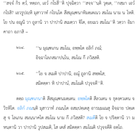
‘‘สจฺจํ
กิร ตฺวํ, หตฺถก, เอวํ กโรสี’’ติ ปุจฺฉิตฺวา ‘‘สจฺจ’’นฺติ วุตฺเต, ‘‘กสฺมา เอวํ
กโรสิ? เอวรูปฺหิ มุสาวาทํ กโรนฺโต สีสมุณฺฑนาทิมตฺเตเนว สมโณ นาม น โหติ.
โย ปน อณูนิ วา ถูลานิ วา ปาปานิ สเมตฺวา ิโต, อยเมว สมโณ’’ติ วตฺวา อิมา
คาถา อภาสิ –
.
‘‘น มุณฺฑเกน สมโณ, อพฺพโต อลิกํ ภณํ;
๒๖๔
อิจฺฉาโลภสมาปนฺโน, สมโณ กึ ภวิสฺสติ.
.
‘‘โย จ สเมติ ปาปานิ, อณุํ ถูลานิ สพฺพโส;
๒๖๕
สมิตตฺตา หิ ปาปานํ, สมโณติ ปวุจฺจตี’’ติ.
ตตฺถ
มุณฺฑเกนา
ติ สีสมุณฺฑนมตฺเตน.
อพฺพโต
ติ สีลวเตน จ ธุตงฺควเตน จ
วิรหิโต.
อลิกํ ภณ
นฺติ มุสาวาทํ ภณนฺโต อสมฺปตฺเตสุ อารมฺมเณสุ อิจฺฉาย ปตฺเต
สุ จ โลเภน สมนฺนาคโต สมโณ นาม กึ ภวิสฺสติ?
สเมตี
ติ โย จ ปริตฺตานิ วา
ม
หนฺตานิ วา ปาปานิ วูปสเมติ, โส เตสํ สมิตตฺตา สมโณติ ปวุจฺจตีติ อตฺโถ.