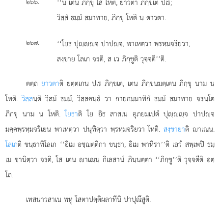
.
‘‘น เตน ภิกฺขุ โส โหติ, ยาวตา ภิกฺขเต ปเร;
๒๖๖
วิสฺสํ ธมฺมํ สมาทาย, ภิกฺขุ โหติ น ตาวตา.
.
‘‘โยธ ปุฺฺจ ปาปฺจ, พาเหตฺวา พฺรหฺมจริยวา;
๒๖๗
สงฺขาย โลเก จรติ, ส เว ภิกฺขูติ วุจฺจตี’’ติ.
ตตฺถ
ยาวตา
ติ ยตฺตเกน ปเร ภิกฺขเต, เตน ภิกฺขนมตฺเตน ภิกฺขุ นาม น
โหติ.
วิสฺส
นฺติ วิสมํ ธมฺมํ, วิสฺสคนฺธํ วา กายกมฺมาทิกํ ธมฺมํ สมาทาย จรนฺโต
ภิกฺขุ นาม น โหติ.
โยธา
ติ โย อิธ สาสเน อุภยมฺเปตํ ปุฺฺจ ปาปฺจ
มคฺคพฺรหฺมจริเยน พาเหตฺวา ปนุทิตฺวา พฺรหฺมจริยวา โหติ.
สงฺขายา
ติ าเณน.
โลเก
ติ ขนฺธาทิโลเก ‘‘อิเม อชฺฌตฺติกา ขนฺธา, อิเม พาหิรา’’ติ เอวํ สพฺเพปิ ธมฺ
เม ชานิตฺวา
จรติ, โส เตน าเณน กิเลสานํ ภินฺนตฺตา ‘‘ภิกฺขู’’ติ วุจฺจตีติ อตฺ
โถ.
เทสนาวสาเน พหู โสตาปตฺติผลาทีนิ ปาปุณึสูติ.