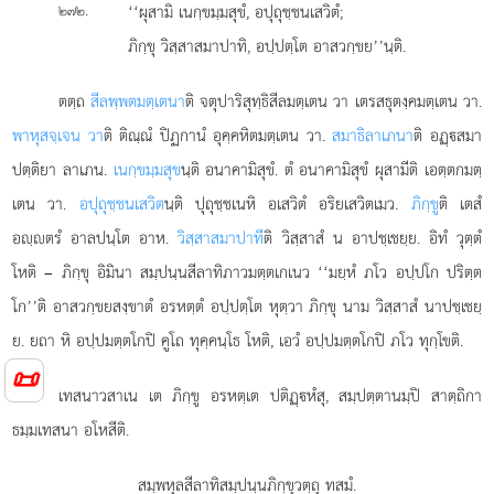
.
‘‘ผุสามิ
เนกฺขมฺมสุขํ, อปุถุชฺชนเสวิตํ;
๒๗๒
ภิกฺขุ วิสฺสาสมาปาทิ, อปฺปตฺโต อาสวกฺขย’’นฺติ.
ตตฺถ
สีลพฺพตมตฺเตนา
ติ จตุปาริสุทฺธิสีลมตฺเตน วา เตรสธุตงฺคมตฺเตน วา.
พาหุสจฺเจน วา
ติ ติณฺณํ ปิฏกานํ อุคฺคหิตมตฺเตน วา.
สมาธิลาเภนา
ติ อฏฺสมา
ปตฺติยา ลาเภน.
เนกฺขมฺมสุข
นฺติ
อนาคามิสุขํ. ตํ อนาคามิสุขํ ผุสามีติ เอตฺตกมตฺ
เตน วา.
อปุถุชฺชนเสวิต
นฺติ ปุถุชฺชเนหิ อเสวิตํ อริยเสวิตเมว.
ภิกฺขู
ติ เตสํ
อฺตรํ อาลปนฺโต อาห.
วิสฺสาสมาปาที
ติ วิสฺสาสํ น อาปชฺเชยฺย. อิทํ วุตฺตํ
โหติ – ภิกฺขุ อิมินา สมฺปนฺนสีลาทิภาวมตฺตเกเนว ‘‘มยฺหํ ภโว อปฺปโก ปริตฺต
โก’’ติ อาสวกฺขยสงฺขาตํ อรหตฺตํ อปฺปตฺโต หุตฺวา ภิกฺขุ นาม วิสฺสาสํ นาปชฺเชยฺ
ย. ยถา หิ อปฺปมตฺตโกปิ คูโถ ทุคฺคนฺโธ โหติ, เอวํ อปฺปมตฺตโกปิ ภโว ทุกฺโขติ.
📜
เทสนาวสาเน เต ภิกฺขู อรหตฺเต ปติฏฺหํสุ, สมฺปตฺตานมฺปิ สาตฺถิกา
ธมฺมเทสนา อโหสีติ.
สมฺพหุลสีลาทิสมฺปนฺนภิกฺขุวตฺถุ ทสมํ.