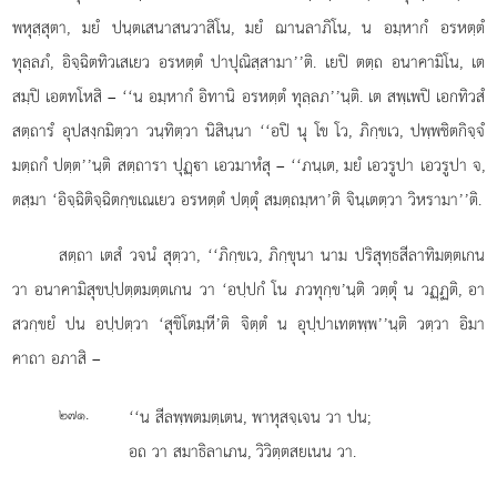
พหุสฺสุตา, มยํ ปนฺตเสนาสนวาสิโน, มยํ ฌานลาภิโน, น อมฺหากํ อรหตฺตํ
ทุลฺลภํ, อิจฺฉิตทิวเสเยว อรหตฺตํ ปาปุณิสฺสามา’’ติ. เยปิ ตตฺถ อนาคามิโน, เต
สมฺปิ เอตทโหสิ – ‘‘น อมฺหากํ อิทานิ อรหตฺตํ ทุลฺลภ’’นฺติ. เต สพฺเพปิ เอกทิวสํ
สตฺถารํ อุปสงฺกมิตฺวา
วนฺทิตฺวา นิสินฺนา ‘‘อปิ นุ โข โว, ภิกฺขเว, ปพฺพชิตกิจฺจํ
มตฺถกํ ปตฺต’’นฺติ สตฺถารา ปุฏฺา เอวมาหํสุ – ‘‘ภนฺเต, มยํ เอวรูปา เอวรูปา จ,
ตสฺมา ‘อิจฺฉิติจฺฉิตกฺขเณเยว อรหตฺตํ ปตฺตุํ สมตฺถมฺหา’ติ จินฺเตตฺวา วิหรามา’’ติ.
สตฺถา
เตสํ วจนํ สุตฺวา, ‘‘ภิกฺขเว, ภิกฺขุนา นาม ปริสุทฺธสีลาทิมตฺตเกน
วา อนาคามิสุขปฺปตฺตมตฺตเกน วา ‘อปฺปกํ โน ภวทุกฺข’นฺติ วตฺตุํ น วฏฺฏติ, อา
สวกฺขยํ ปน อปฺปตฺวา ‘สุขิโตมฺหี’ติ จิตฺตํ น อุปฺปาเทตพฺพ’’นฺติ วตฺวา อิมา
คาถา อภาสิ –
.
‘‘น สีลพฺพตมตฺเตน, พาหุสจฺเจน วา ปน;
๒๗๑
อถ วา สมาธิลาเภน, วิวิตฺตสยเนน วา.