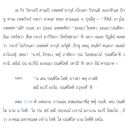
เต กิร วิหาเรปิ คาเมปิ ภตฺตคฺคํ อากุลํ กโรนฺตา
วิจรนฺติ. อเถกทิวเส ภิกฺ
ขู คาเม ภตฺตกิจฺจํ กตฺวา อาคเต ทหเร สามเณเร จ ปุจฺฉึสุ – ‘‘กีทิสํ, อาวุโส,
ภตฺตคฺค’’นฺติ? ภนฺเต, มา ปุจฺฉถ, ฉพฺพคฺคิยา ‘‘มยเมว วิยตฺตา, มยเมว ปณฺฑิตา,
อิเม ปหริตฺวา สีเส กจวรํ อากิริตฺวา นีหริสฺสามา’’ติ วตฺวา อมฺเห ปิฏฺิยํ คเหตฺ
วา กจวรํ โอกิรนฺตา ภตฺตคฺคํ อากุลํ อกํสูติ. ภิกฺขู สตฺถุ สนฺติกํ คนฺตฺวา ตมตฺถํ
อาโรเจสุํ. สตฺถา ‘‘นาหํ, ภิกฺขเว, พหุํ ภาสิตฺวา ปเร วิเหยมานํ ‘ปณฺฑิโต’ติ ว
ทามิ, เขมินํ ปน อเวรีนํ อภยเมว ปณฺฑิโตติ วทามี’’ติ วตฺวา อิมํ คาถมาห –
.
‘‘น เตน ปณฺฑิโต โหติ, ยาวตา พหุ ภาสติ;
๒๕๘
เขมี อเวรี อภโย, ปณฺฑิโตติ ปวุจฺจตี’’ติ.
ตตฺถ
ยาวตา
ติ ยตฺตเกน การเณน สงฺฆมชฺฌาทีสุ พหุํ กเถติ, เตน ปณฺฑิ
โต นาม น โหติ
. โย ปน สยํ เขมี ปฺจนฺนํ เวรานํ อภาเวน อเวรี นิพฺภโย
, ยํ
วา อาคมฺม มหาชนสฺส ภยํ น โหติ, โส ปณฺฑิโต นาม โหตีติ อตฺโถ.