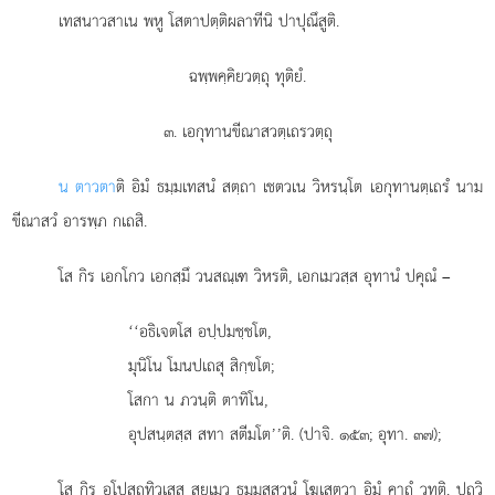
เทสนาวสาเน พหู โสตาปตฺติผลาทีนิ ปาปุณึสูติ.
ฉพฺพคฺคิยวตฺถุ ทุติยํ.
๓. เอกุทานขีณาสวตฺเถรวตฺถุ
น ตาวตา
ติ อิมํ ธมฺมเทสนํ สตฺถา เชตวเน วิหรนฺโต เอกุทานตฺเถรํ นาม
ขีณาสวํ อารพฺภ กเถสิ.
โส กิร เอกโกว เอกสฺมึ วนสณฺเฑ วิหรติ, เอกเมวสฺส อุทานํ ปคุณํ –
‘‘อธิเจตโส อปฺปมชฺชโต,
มุนิโน โมนปเถสุ สิกฺขโต;
โสกา น ภวนฺติ ตาทิโน,
อุปสนฺตสฺส สทา สตีมโต’’ติ. (ปาจิ. ๑๕๓; อุทา. ๓๗);
โส กิร อุโปสถทิวเสสุ สยเมว ธมฺมสฺสวนํ โฆเสตฺวา อิมํ คาถํ วทติ. ปถวิ