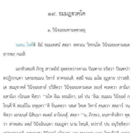
๑๙. ธมฺมฏฺวคฺโค
๑. วินิจฺฉยมหามตฺตวตฺถุ
น
เตน โหตี
ติ อิมํ ธมฺมเทสนํ สตฺถา เชตวเน วิหรนฺโต วินิจฺฉยมหามตฺเต
อารพฺภ กเถสิ.
เอกทิวสฺหิ ภิกฺขู สาวตฺถิยํ อุตฺตรทฺวารคาเม ปิณฺฑาย จริตฺวา ปิณฺฑปา
ตปฏิกฺกนฺตา นครมชฺเฌน วิหารํ อาคจฺฉนฺติ. ตสฺมึ ขเณ เมโฆ อุฏฺาย ปาวสฺสิ.
เต สมฺมุขาคตํ วินิจฺฉยสาลํ ปวิสิตฺวา วินิจฺฉยมหามตฺเต ลฺชํ คเหตฺวา สามิเก
อสามิเก กโรนฺเต ทิสฺวา ‘‘อโห อิเม อธมฺมิกา, มยํ ปน ‘อิเม ธมฺเมน วินิจฺฉยํ ก
โรนฺตี’ติ สฺิโน อหุมฺหา’’ติ จินฺเตตฺวา วสฺเส วิคเต วิหารํ คนฺตฺวา สตฺถารํ วนฺ
ทิตฺวา เอกมนฺตํ นิสินฺนา ตมตฺถํ อาโรเจสุํ. สตฺถา ‘‘น, ภิกฺขเว, ฉนฺทาทิวสิกา หุตฺ
วา สาหเสน อตฺถํ วินิจฺฉินนฺตา ธมฺมฏฺา นาม โหนฺติ, อปราธํ ปน อนุวิชฺชิตฺวา