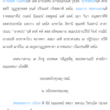
มารสฺเสตํ ปโมหน
นฺติ เอตํ มารโมหนํ มารมนฺถนนฺติ
วุจฺจติ.
ทุกฺขสฺสนฺต
นฺติ สกล
สฺสปิ วฏฺฏทุกฺขสฺส อนฺตํ ปริจฺเฉทํ กริสฺสถาติ อตฺโถ.
อฺาย สลฺลกนฺตน
นฺติ
ราคสลฺลาทีนํ กนฺตนํ นิมฺมถนํ อพฺพูหณํ เอตํ มคฺคํ, มยา วินา อนุสฺสวาทีหิ
อตฺตปจฺจกฺขโต ตฺวาว อยํ มคฺโค อกฺขาโต, อิทานิ ตุมฺเหหิ กิเลสานํ อาตา
ปเนน ‘‘อาตปฺป’’นฺติ สงฺขํ คตํ ตสฺส อธิคมตฺถาย สมฺมปฺปธานวีริยํ กิจฺจํ กรณียํ.
เกวลฺหิ อกฺขาตาโรว ตถาคตา. ตสฺมา เตหิ อกฺขาตวเสน เย ปฏิปนฺนา ทฺวีหิ
ฌาเนหิ ฌายิโน, เต เตภูมกวฏฺฏสงฺขาตา มารพนฺธนา ปโมกฺขนฺตีติ อตฺโถ.
เทสนาวสาเน เต ภิกฺขู อรหตฺเต ปติฏฺหึสุ, สมฺปตฺตานมฺปิ สาตฺถิกา
ธมฺมเทสนา อโหสีติ.
ปฺจสตภิกฺขุวตฺถุ ปมํ.
๒. อนิจฺจลกฺขณวตฺถุ
สพฺเพ
สงฺขารา อนิจฺจา
ติ อิมํ ธมฺมเทสนํ สตฺถา เชตวเน วิหรนฺโต ปฺจส