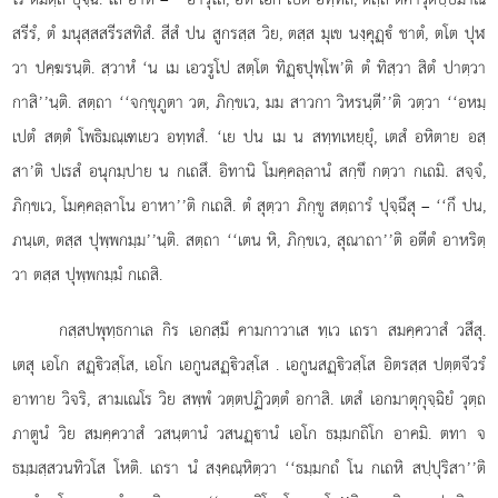
สรีรํ, ตํ มนุสฺสสรีรสทิสํ. สีสํ ปน สูกรสฺส วิย, ตสฺส มุเข นงฺคุฏฺํ ชาตํ, ตโต ปุฬ
วา ปคฺฆรนฺติ. สฺวาหํ ‘น เม เอวรูโป สตฺโต ทิฏฺปุพฺโพ’ติ ตํ ทิสฺวา สิตํ ปาตฺวา
กาสิ’’นฺติ. สตฺถา ‘‘จกฺขุภูตา วต, ภิกฺขเว, มม สาวกา วิหรนฺตี’’ติ วตฺวา ‘‘อหมฺ
เปตํ สตฺตํ โพธิมณฺเฑเยว อทฺทสํ. ‘เย ปน เม น สทฺทเหยฺยุํ, เตสํ อหิตาย อสฺ
สา’ติ ปเรสํ อนุกมฺปาย น กเถสึ. อิทานิ โมคฺคลฺลานํ สกฺขึ กตฺวา กเถมิ. สจฺจํ,
ภิกฺขเว, โมคฺคลฺลาโน อาหา’’ติ กเถสิ. ตํ สุตฺวา ภิกฺขู สตฺถารํ ปุจฺฉึสุ – ‘‘กึ
ปน,
ภนฺเต, ตสฺส ปุพฺพกมฺม’’นฺติ. สตฺถา ‘‘เตน หิ, ภิกฺขเว, สุณาถา’’ติ อตีตํ อาหริตฺ
วา ตสฺส ปุพฺพกมฺมํ กเถสิ.
กสฺสปพุทฺธกาเล กิร เอกสฺมึ คามกาวาเส ทฺเว เถรา สมคฺควาสํ วสึสุ.
เตสุ เอโก สฏฺิวสฺโส, เอโก เอกูนสฏฺิวสฺโส
. เอกูนสฏฺิวสฺโส อิตรสฺส ปตฺตจีวรํ
อาทาย วิจริ, สามเณโร วิย สพฺพํ วตฺตปฏิวตฺตํ อกาสิ. เตสํ เอกมาตุกุจฺฉิยํ วุตฺถ
ภาตูนํ วิย สมคฺควาสํ
วสนฺตานํ วสนฏฺานํ เอโก ธมฺมกถิโก อาคมิ. ตทา จ
ธมฺมสฺสวนทิวโส โหติ. เถรา นํ สงฺคณฺหิตฺวา ‘‘ธมฺมกถํ โน กเถหิ สปฺปุริสา’’ติ