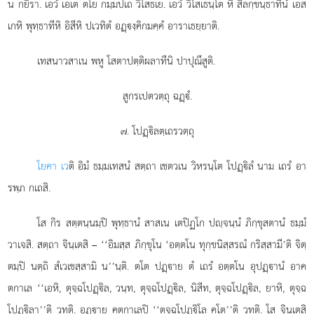
น กยิรา. เอวํ เอเต ตโย กมฺมปเถ วิโสธเย. เอวํ วิโสเธนฺโต หิ สีลกฺขนฺธาทีนํ เอส
เกหิ พุทฺธาทีหิ อิสีหิ ปเวทิตํ อฏฺงฺคิกมคฺคํ อาราเธยฺยาติ.
เทสนาวสาเน พหู โสตาปตฺติผลาทีนิ ปาปุณึสูติ.
สูกรเปตวตฺถุ ฉฏฺํ.
๗. โปฏฺิลตฺเถรวตฺถุ
โยคา เว
ติ อิมํ ธมฺมเทสนํ สตฺถา เชตวเน วิหรนฺโต โปฏฺิลํ นาม เถรํ อา
รพฺภ กเถสิ.
โส กิร สตฺตนฺนมฺปิ พุทฺธานํ สาสเน เตปิฏโก ปฺจนฺนํ ภิกฺขุสตานํ ธมฺมํ
วาเจสิ. สตฺถา จินฺเตสิ
– ‘‘อิมสฺส ภิกฺขุโน ‘อตฺตโน ทุกฺขนิสฺสรณํ กริสฺสามี’ติ จิตฺ
ตมฺปิ นตฺถิ สํเวเชสฺสามิ น’’นฺติ. ตโต ปฏฺาย ตํ เถรํ อตฺตโน อุปฏฺานํ อาค
ตกาเล ‘‘เอหิ, ตุจฺฉโปฏฺิล, วนฺท, ตุจฺฉโปฏฺิล, นิสีท, ตุจฺฉโปฏฺิล, ยาหิ, ตุจฺฉ
โปฏฺิลา’’ติ วทติ. อุฏฺาย คตกาเลปิ ‘‘ตุจฺฉโปฏฺิโล คโต’’ติ วทติ. โส จินฺเตสิ