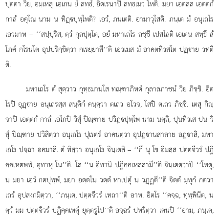
ปุตฺตา วิย, อมฺเหสุ เอเกน ยํ ลทฺธํ, อิตเรนาปิ ลทฺธเมว โหติ. มยา เอตสฺส เอตฺตกํ
กาลํ อคุโณ นาม น ทิฏฺปุพฺโพติ? เอวํ, ภนฺเตติ. อามาวุโสติ. ภนฺเต มํ อนุเถโร
เอวมาห – ‘‘สปฺปุริส, ตฺวํ กุลปุตฺโต, อยํ มหาเถโร ลชฺชี เปสโลติ เอเตน สทฺธึ สํ
โภคํ กโรนฺโต
อุปปริกฺขิตฺวา กเรยฺยาสี’’ติ เอวเมส มํ อาคตทิวสโต ปฏฺาย วทตี
ติ.
มหาเถโร ตํ สุตฺวาว กุทฺธมานโส ทณฺฑาภิหตํ กุลาลภาชนํ วิย ภิชฺชิ. อิต
โรปิ อุฏฺาย อนุเถรสฺส สนฺติกํ คนฺตฺวา ตเถว อโวจ, โสปิ ตเถว ภิชฺชิ. เตสุ กิฺ
จาปิ เอตฺตกํ กาลํ เอโกปิ วิสุํ ปิณฺฑาย ปวิฏฺปุพฺโพ นาม นตฺถิ, ปุนทิวเส ปน วิ
สุํ ปิณฺฑาย ปวิสิตฺวา อนุเถโร ปุเรตรํ อาคนฺตฺวา อุปฏฺานสาลาย อฏฺาสิ, มหา
เถโร ปจฺฉา อคมาสิ. ตํ ทิสฺวา อนุเถโร จินฺเตสิ – ‘‘กึ นุ โข อิมสฺส ปตฺตจีวรํ ปฏิ
คฺคเหตพฺพํ, อุทาหุ โน’’ติ. โส ‘‘น
อิทานิ ปฏิคฺคเหสฺสามี’’ติ จินฺเตตฺวาปิ ‘‘โหตุ,
น มยา เอวํ กตปุพฺพํ, มยา อตฺตโน วตฺตํ หาเปตุํ น วฏฺฏตี’’ติ จิตฺตํ มุทุกํ กตฺวา
เถรํ อุปสงฺกมิตฺวา, ‘‘ภนฺเต, ปตฺตจีวรํ เทถา’’ติ อาห. อิตโร ‘‘คจฺฉ, ทุพฺพินีต, น
ตฺวํ มม ปตฺตจีวรํ ปฏิคฺคเหตุํ ยุตฺตรูโป’’ติ อจฺฉรํ ปหริตฺวา เตนปิ ‘‘อาม, ภนฺเต,