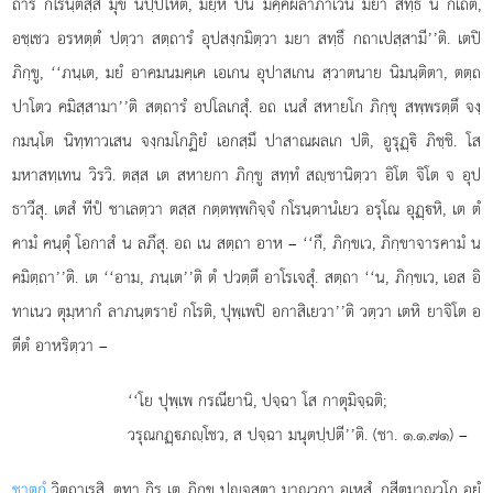
ถารํ กโรนฺตสฺส มุขํ นปฺปโหติ, มยฺหํ ปน มคฺคผลาภาเวน มยา สทฺธึ น กเถติ,
อชฺเชว อรหตฺตํ ปตฺวา สตฺถารํ อุปสงฺกมิตฺวา มยา สทฺธึ กถาเปสฺสามี’’ติ. เตปิ
ภิกฺขู, ‘‘ภนฺเต, มยํ อาคมนมคฺเค เอเกน อุปาสเกน สฺวาตนาย นิมนฺติตา, ตตฺถ
ปาโตว คมิสฺสามา’’ติ สตฺถารํ อปโลเกสุํ. อถ เนสํ สหายโก ภิกฺขุ สพฺพรตฺตึ จงฺ
กมนฺโต นิทฺทาวเสน จงฺกมโกฏิยํ เอกสฺมึ ปาสาณผลเก ปติ, อูรุฏฺิ ภิชฺชิ. โส
มหาสทฺเทน วิรวิ. ตสฺส เต สหายกา ภิกฺขู สทฺทํ สฺชานิตฺวา อิโต จิโต จ อุป
ธาวึสุ. เตสํ ทีปํ ชาเลตฺวา ตสฺส กตฺตพฺพกิจฺจํ กโรนฺตานํเยว อรุโณ อุฏฺหิ, เต ตํ
คามํ คนฺตุํ โอกาสํ น ลภึสุ. อถ เน สตฺถา อาห – ‘‘กึ, ภิกฺขเว, ภิกฺขาจารคามํ น
คมิตฺถา’’ติ. เต ‘‘อาม, ภนฺเต’’ติ ตํ ปวตฺตึ อาโรเจสุํ. สตฺถา ‘‘น, ภิกฺขเว, เอส
อิ
ทาเนว ตุมฺหากํ ลาภนฺตรายํ กโรติ, ปุพฺเพปิ อกาสิเยวา’’ติ วตฺวา เตหิ ยาจิโต อ
ตีตํ อาหริตฺวา –
‘‘โย ปุพฺเพ กรณียานิ, ปจฺฉา โส กาตุมิจฺฉติ;
วรุณกฏฺภฺโชว, ส ปจฺฉา มนุตปฺปตี’’ติ. (ชา. ๑.๑.๗๑) –
ชาตกํ
วิตฺถาเรสิ. ตทา กิร เต ภิกฺขู ปฺจสตา มาณวกา อเหสุํ, กุสีตมาณวโก อยํ