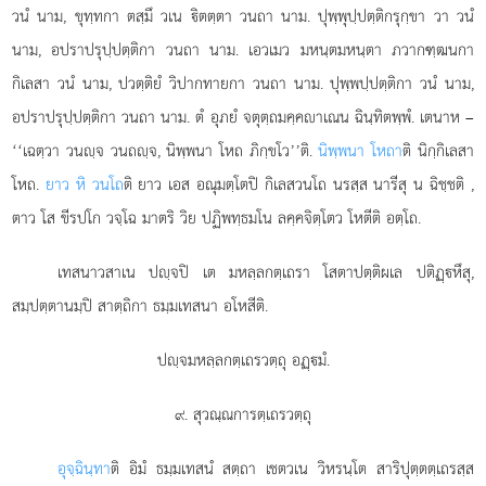
วนํ
นาม, ขุทฺทกา ตสฺมึ วเน ิตตฺตา วนถา นาม. ปุพฺพุปฺปตฺติกรุกฺขา วา วนํ
นาม, อปราปรุปฺปตฺติกา วนถา นาม. เอวเมว มหนฺตมหนฺตา ภวากฑฺฒนกา
กิเลสา วนํ นาม, ปวตฺติยํ วิปากทายกา วนถา นาม. ปุพฺพปฺปตฺติกา วนํ นาม,
อปราปรุปฺปตฺติกา วนถา นาม. ตํ อุภยํ จตุตฺถมคฺคาเณน ฉินฺทิตพฺพํ. เตนาห –
‘‘เฉตฺวา วนฺจ วนถฺจ, นิพฺพนา โหถ ภิกฺขโว’’ติ.
นิพฺพนา โหถา
ติ นิกฺกิเลสา
โหถ.
ยาว หิ วนโถ
ติ ยาว เอส อณุมตฺโตปิ กิเลสวนโถ นรสฺส นารีสุ น ฉิชฺชติ
,
ตาว โส ขีรปโก วจฺโฉ มาตริ วิย ปฏิพทฺธมโน ลคฺคจิตฺโตว โหตีติ อตฺโถ.
เทสนาวสาเน
ปฺจปิ เต มหลฺลกตฺเถรา โสตาปตฺติผเล ปติฏฺหึสุ,
สมฺปตฺตานมฺปิ สาตฺถิกา ธมฺมเทสนา อโหสีติ.
ปฺจมหลฺลกตฺเถรวตฺถุ อฏฺมํ.
๙. สุวณฺณการตฺเถรวตฺถุ
อุจฺฉินฺทา
ติ อิมํ ธมฺมเทสนํ สตฺถา เชตวเน วิหรนฺโต สาริปุตฺตตฺเถรสฺส