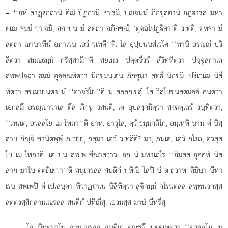
– ‘‘อหํ สาฏฺกถานิ ตีณิ
ปิฏกานิ ธาเรมิ, ปฺจนฺนํ ภิกฺขุสตานํ อฏฺารส มหา
คเณ ธมฺมํ วาเจมิ, อถ ปน มํ สตฺถา อภิกฺขณํ, ‘ตุจฺฉโปฏฺิลา’ติ วเทติ, อทฺธา มํ
สตฺถา ฌานาทีนํ อภาเวน เอวํ วเทตี’’ติ. โส อุปฺปนฺนสํเวโค ‘‘ทานิ อรฺํ ปวิ
สิตฺวา สมณธมฺมํ กริสฺสามี’’ติ สยเมว ปตฺตจีวรํ สํวิทหิตฺวา ปจฺจูสกาเล
สพฺพปจฺฉา ธมฺมํ อุคฺคณฺหิตฺวา นิกฺขมนฺเตน ภิกฺขุนา สทฺธึ นิกฺขมิ. ปริเวเณ นิสี
ทิตฺวา สชฺฌายนฺตา นํ ‘‘อาจริโย’’ติ น สลฺลกฺเขสุํ. โส วีสโยชนสตมคฺคํ คนฺตฺวา
เอกสฺมึ อรฺาวาเส ตึส ภิกฺขู วสนฺติ, เต อุปสงฺกมิตฺวา สงฺฆตฺเถรํ วนฺทิตฺวา,
‘‘ภนฺเต, อวสฺสโย เม โหถา’’ติ อาห. อาวุโส, ตฺวํ ธมฺมกถิโก, อมฺเหหิ นาม
ตํ นิสฺ
สาย กิฺจิ ชานิตพฺพํ ภเวยฺย, กสฺมา เอวํ วเทสีติ? มา, ภนฺเต, เอวํ กโรถ, อวสฺส
โย เม โหถาติ. เต ปน สพฺเพ ขีณาสวาว. อถ นํ มหาเถโร ‘‘อิมสฺส อุคฺคหํ นิสฺ
สาย มาโน อตฺถิเยวา’’ติ อนุเถรสฺส สนฺติกํ ปหิณิ. โสปิ นํ ตเถวาห. อิมินา
นีหา
เรน สพฺเพปิ ตํ เปเสนฺตา ทิวาฏฺาเน นิสีทิตฺวา สูจิกมฺมํ กโรนฺตสฺส สพฺพนวกสฺส
สตฺตวสฺสิกสามเณรสฺส สนฺติกํ ปหิณึสุ. เอวมสฺส มานํ นีหรึสุ.
โส นิหตมาโน สามเณรสฺส สนฺติเก อฺชลึ ปคฺคเหตฺวา ‘‘อวสฺสโย เม