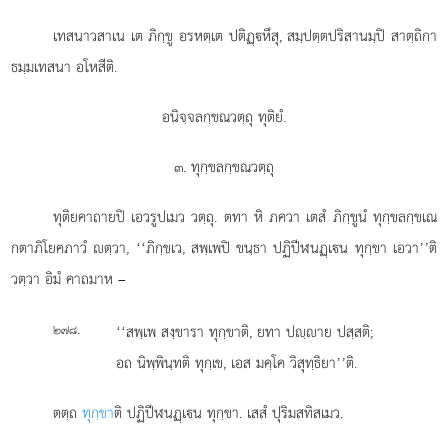
เทสนาวสาเน
เต ภิกฺขู อรหตฺเต ปติฏฺหึสุ, สมฺปตฺตปริสานมฺปิ สาตฺถิกา
ธมฺมเทสนา อโหสีติ.
อนิจฺจลกฺขณวตฺถุ ทุติยํ.
๓. ทุกฺขลกฺขณวตฺถุ
ทุติยคาถายปิ เอวรูปเมว วตฺถุ. ตทา หิ ภควา เตสํ ภิกฺขูนํ ทุกฺขลกฺขเณ
กตาภิโยคภาวํ ตฺวา, ‘‘ภิกฺขเว, สพฺเพปิ ขนฺธา ปฏิปีฬนฏฺเน ทุกฺขา เอวา’’ติ
วตฺวา อิมํ คาถมาห –
.
‘‘สพฺเพ
สงฺขารา ทุกฺขาติ, ยทา ปฺาย ปสฺสติ;
๒๗๘
อถ นิพฺพินฺทติ ทุกฺเข, เอส มคฺโค วิสุทฺธิยา’’ติ.
ตตฺถ
ทุกฺขา
ติ ปฏิปีฬนฏฺเน ทุกฺขา. เสสํ ปุริมสทิสเมว.