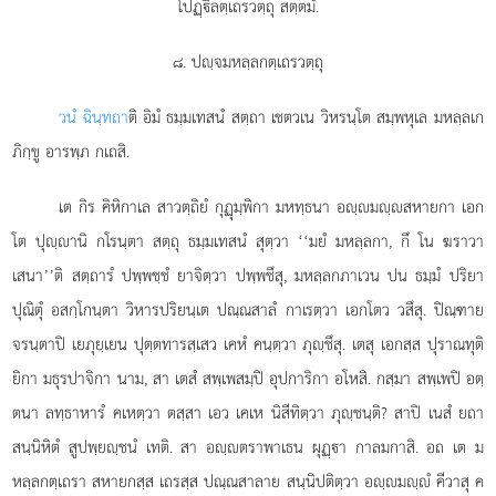
โปฏฺิลตฺเถรวตฺถุ สตฺตมํ.
๘. ปฺจมหลฺลกตฺเถรวตฺถุ
วนํ ฉินฺทถา
ติ อิมํ ธมฺมเทสนํ สตฺถา เชตวเน วิหรนฺโต สมฺพหุเล มหลฺลเก
ภิกฺขู อารพฺภ กเถสิ.
เต กิร คิหิกาเล สาวตฺถิยํ กุฏุมฺพิกา มหทฺธนา อฺมฺสหายกา เอก
โต ปุฺานิ กโรนฺตา สตฺถุ ธมฺมเทสนํ สุตฺวา ‘‘มยํ มหลฺลกา, กึ โน ฆราวา
เสนา’’ติ สตฺถารํ ปพฺพชฺชํ ยาจิตฺวา ปพฺพชึสุ, มหลฺลกภาเวน ปน ธมฺมํ ปริยา
ปุณิตุํ อสกฺโกนฺตา วิหารปริยนฺเต ปณฺณสาลํ กาเรตฺวา เอกโตว วสึสุ. ปิณฺฑาย
จรนฺตาปิ เยภุยฺเยน ปุตฺตทารสฺเสว
เคหํ คนฺตฺวา ภุฺชึสุ. เตสุ เอกสฺส ปุราณทุติ
ยิกา มธุรปาจิกา นาม, สา เตสํ สพฺเพสมฺปิ อุปการิกา อโหสิ. กสฺมา สพฺเพปิ อตฺ
ตนา ลทฺธาหารํ คเหตฺวา ตสฺสา เอว เคเห นิสีทิตฺวา ภุฺชนฺติ? สาปิ เนสํ ยถา
สนฺนิหิตํ สูปพฺยฺชนํ เทติ. สา อฺตราพาเธน ผุฏฺา กาลมกาสิ. อถ เต ม
หลฺลกตฺเถรา สหายกสฺส เถรสฺส ปณฺณสาลาย สนฺนิปติตฺวา อฺมฺํ คีวาสุ ค