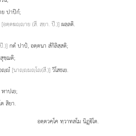
สาย ปาปิกํ;
ย
[อตฺตฆฺาย (สี. สฺยา. ปี.)]
ผลฺลติ.
ี.)]
กตํ ปาปํ, อตฺตนา สํกิลิสฺสติ;
ุชฺฌติ;
 อฺํ
[นาฺมฺโ(สี.)]
วิโสธเย.
น หาปเย;
ต สิยา.
อตฺตวคฺโค ทฺวาทสโม นิฏฺิโต.