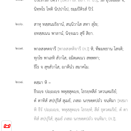
นิทฺทโร โหติ นิปฺปาโป, ธมฺมปีติรสํ ปิวํ.
.
สาหุ
ทสฺสนมริยานํ, สนฺนิวาโส สทา สุโข;
๒๐๖
อทสฺสเนน พาลานํ, นิจฺจเมว สุขี สิยา.
.
พาลสงฺคตจารี
[พาลสงฺคติจารี (ก.)]
หิ, ทีฆมทฺธาน โสจติ;
๒๐๗
ทุกฺโข พาเลหิ สํวาโส, อมิตฺเตเนว สพฺพทา;
ธีโร จ สุขสํวาโส, าตีนํว สมาคโม.
.
ตสฺมา หิ –
๒๐๘
ธีรฺจ ปฺฺจ พหุสฺสุตฺจ, โธรยฺหสีลํ
วตวนฺตมริยํ;
ตํ ตาทิสํ สปฺปุริสํ สุเมธํ, ภเชถ นกฺขตฺตปถํว จนฺทิมา
[ตสฺมา
หิ ธีรํ ปฺฺจ, พหุสฺสุตฺจ โธรยฺหํ; สีลํ ธุตวตมริยํ, ตํ ตา
ทิสํ สปฺปุริสํ; สุเมธํ ภเชถ นกฺขตฺตปถํว จนฺทิมา; (ก.)]
.
📜