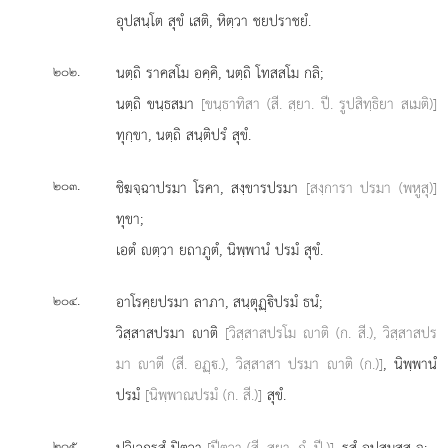
อุปสนฺโต สุขํ เสติ, หิตฺวา ชยปราชยํ.
.
นตฺถิ ราคสโม อคฺคิ, นตฺถิ โทสสโม กลิ;
๒๐๒
นตฺถิ ขนฺธสมา
[ขนฺธาทิสา (สี. สฺยา. ปี. รูปสิทฺธิยา สเมติ)]
ทุกฺขา, นตฺถิ สนฺติปรํ สุขํ.
.
ชิฆจฺฉาปรมา
โรคา, สงฺขารปรมา
[สงฺการา ปรมา (พหูสุ)]
๒๐๓
ทุขา;
เอตํ ตฺวา ยถาภูตํ, นิพฺพานํ ปรมํ สุขํ.
.
อาโรคฺยปรมา ลาภา, สนฺตุฏฺิปรมํ ธนํ;
๒๐๔
วิสฺสาสปรมา าติ
[วิสฺสาสปรโม าติ (ก. สี.), วิสฺสาสปร
มา าตี (สี. อฏฺ.), วิสฺสาสา ปรมา าติ (ก.)]
, นิพฺพานํ
ปรมํ
[นิพฺพาณปรมํ (ก. สี.)]
สุขํ.
.
ปวิเวกรสํ
ปิตฺวา
[ปีตฺวา (สี. สฺยา. กํ. ปี.)]
, รสํ อุปสมสฺส จ;
๒๐๕