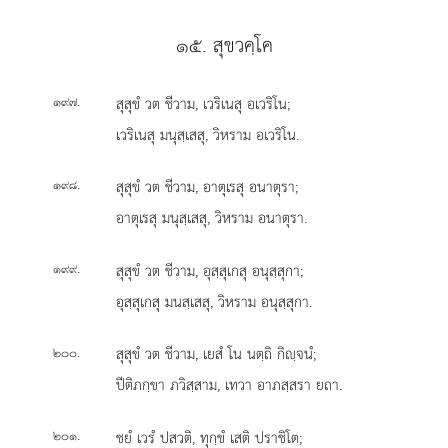
๑๕. สุขวคฺโค
.
สุสุขํ
วต ชีวาม, เวริเนสุ อเวริโน;
๑๙๗
เวริเนสุ มนุสฺเสสุ, วิหราม อเวริโน.
.
สุสุขํ
วต ชีวาม, อาตุเรสุ อนาตุรา;
๑๙๘
อาตุเรสุ มนุสฺเสสุ, วิหราม อนาตุรา.
.
สุสุขํ วต ชีวาม, อุสฺสุเกสุ อนุสฺสุกา;
๑๙๙
อุสฺสุเกสุ
มนสฺเสสุ, วิหราม อนุสฺสุกา.
.
สุสุขํ วต ชีวาม, เยสํ โน นตฺถิ กิฺจนํ;
๒๐๐
ปีติภกฺขา ภวิสฺสาม, เทวา อาภสฺสรา ยถา.
.
ชยํ เวรํ ปสวติ, ทุกฺขํ เสติ ปราชิโต;
๒๐๑