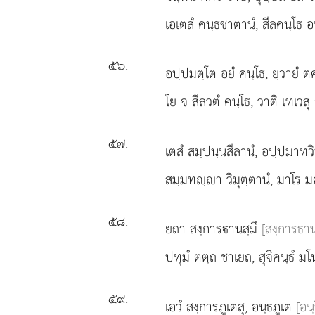
เอเตสํ คนฺธชาตานํ, สีลคนฺโธ อน
๕๖
.
อปฺปมตฺโต อยํ คนฺโธ, ยฺวายํ 
โย จ สีลวตํ คนฺโธ, วาติ เทเวสุ 
๕๗
.
เตสํ สมฺปนฺนสีลานํ, อปฺปมาทวิ
สมฺมทฺา วิมุตฺตานํ, มาโร มคฺ
๕๘
.
ยถา สงฺการานสฺมึ
[สงฺการธานสฺ
ปทุมํ ตตฺถ ชาเยถ, สุจิคนฺธํ มโ
๕๙
.
เอวํ
สงฺการภูเตสุ, อนฺธภูเต
[อนฺ