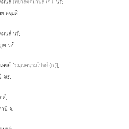
ตฺตมนสํ
[พฺยาสตฺตมานสํ (ก.)]
นรํ;
าย คจฺฉติ.
ตมนสํ นรํ;
ุเต วสํ.
มเหยํ
[วณฺณคนฺธมโปยํ (ก.)]
;
ี จเร.
กตํ;
ตานิ จ.
คนฺธกํ;