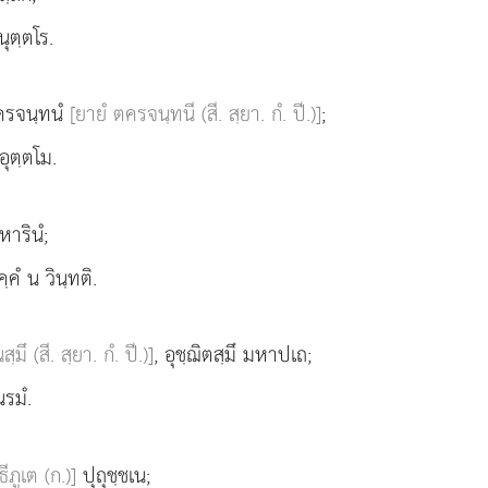
ุตฺตโร.
ตครจนฺทนํ
[ยายํ ตครจนฺทนี (สี. สฺยา. กํ. ปี.)]
;
อุตฺตโม.
หารินํ;
คํ น วินฺทติ.
มึ (สี. สฺยา. กํ. ปี.)]
, อุชฺฌิตสฺมึ มหาปเถ;
นรมํ.
ธีภูเต (ก.)]
ปุถุชฺชเน;